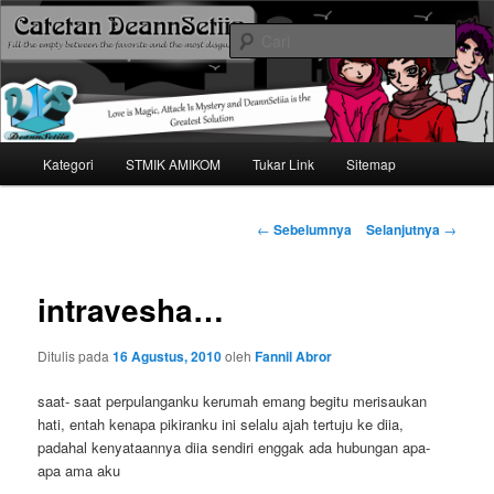
Mari bermimpi dan ciptakan kehendak
Cari
Catetan DS
Menu
Kategori
STMIK AMIKOM
Tukar Link
Sitemap
Langsung
utama
ke
Navigasi
←
Sebelumnya
Selanjutnya
→
tulisan
konten
intravesha…
utama
Ditulis pada
16 Agustus, 2010
oleh
Fannil Abror
saat- saat perpulanganku kerumah emang begitu merisaukan
hati, entah kenapa pikiranku ini selalu ajah tertuju ke diia,
padahal kenyataannya diia sendiri enggak ada hubungan apa-
apa ama aku