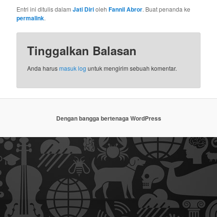
Entri ini ditulis dalam
Jati Diri
oleh
Fannil Abror
. Buat penanda ke
permalink
.
Tinggalkan Balasan
Anda harus
masuk log
untuk mengirim sebuah komentar.
Dengan bangga bertenaga WordPress