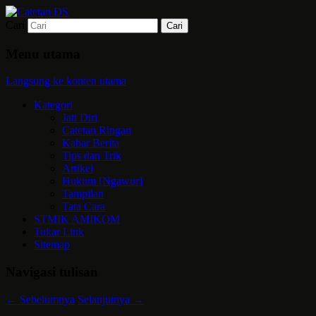
Cari
Mari bermimpi dan ciptakan kehendak
Catetan DS
Menu utama
Langsung ke konten utama
Kategori
Jati Diri
Catetan Ringan
Kabar Berita
Tips dan Trik
Artikel
Hukum [Ngawur]
Tampilan
Tata Cara
STMIK AMIKOM
Tukar Link
Sitemap
Navigasi tulisan
←
Sebelumnya
Selanjutnya
→