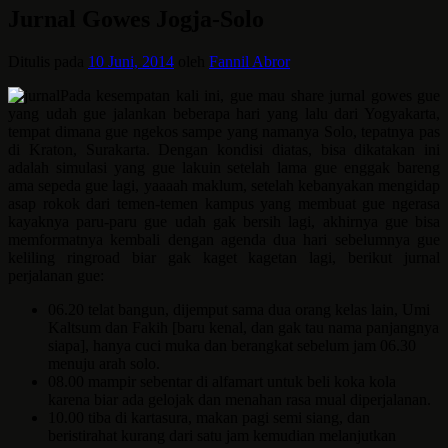
Jurnal Gowes Jogja-Solo
Ditulis pada
10 Juni, 2014
oleh
Fannil Abror
Pada kesempatan kali ini, gue mau share jurnal gowes gue
yang udah gue jalankan beberapa hari yang lalu dari Yogyakarta,
tempat dimana gue ngekos sampe yang namanya Solo, tepatnya pas
di Kraton, Surakarta. Dengan kondisi diatas, bisa dikatakan ini
adalah simulasi yang gue lakuin setelah lama gue enggak bareng
ama sepeda gue lagi, yaaaah maklum, setelah kebanyakan mengidap
asap rokok dari temen-temen kampus yang membuat gue ngerasa
kayaknya paru-paru gue udah gak bersih lagi, akhirnya gue bisa
memformatnya kembali dengan agenda dua hari sebelumnya gue
keliling ringroad biar gak kaget kagetan lagi, berikut jurnal
perjalanan gue:
06.20 telat bangun, dijemput sama dua orang kelas lain, Umi
Kaltsum dan Fakih [baru kenal, dan gak tau nama panjangnya
siapa], hanya cuci muka dan berangkat sebelum jam 06.30
menuju arah solo.
08.00 mampir sebentar di alfamart untuk beli koka kola
karena biar ada gelojak dan menahan rasa mual diperjalanan.
10.00 tiba di kartasura, makan pagi semi siang, dan
beristirahat kurang dari satu jam kemudian melanjutkan