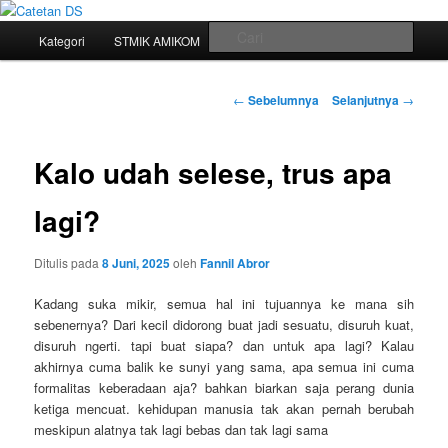
Mari bermimpi dan ciptakan kehendak
Menu
Cari
Kategori
STMIK AMIKOM
Tukar Link
Sitemap
Langsung
utama
Catetan DS
ke
Navigasi
←
Sebelumnya
Selanjutnya
→
tulisan
konten
Kalo udah selese, trus apa
utama
lagi?
Ditulis pada
8 Juni, 2025
oleh
Fannil Abror
Kadang suka mikir, semua hal ini tujuannya ke mana sih
sebenernya? Dari kecil didorong buat jadi sesuatu, disuruh kuat,
disuruh ngerti. tapi buat siapa? dan untuk apa lagi? Kalau
akhirnya cuma balik ke sunyi yang sama, apa semua ini cuma
formalitas keberadaan aja? bahkan biarkan saja perang dunia
ketiga mencuat. kehidupan manusia tak akan pernah berubah
meskipun alatnya tak lagi bebas dan tak lagi sama