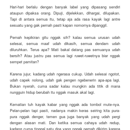
Hari-hari berlalu dengan banyak label yang dipasang sendiri
ataupun dipaksa orang. Dipuji, dijelekkan, dihargai, dilupakan.
Tapi di antara semua itu, tetap aja ada rasa kayak lagi antre
sesuatu yang gak pernah pasti kapan nomornya dipanggil.
Pernah kepikiran gitu nggak sih? kalau semua urusan udah
selesai, semua maaf udah dikasih, semua dendam udah
diluruhkan. Terus apa? Mati bakal datang pas semuanya udah
bersih? Atau justru pas semua lagi ruwet-ruwetnya biar nggak
sempet pamitan?
Karena jujur, kadang udah ngerasa cukup. Udah selesai ngotot,
udah capek nolong, udah gak pengen ngebenerin apa-apa lagi.
Bukan nyerah, cuma sadar kalau mungkin ada titik di mana
nungguin hidup berubah itu nggak masuk akal lagi.
Kematian tuh kayak kabar yang nggak ada tombol mute-nya.
Pelan-pelan tapi pasti, nadanya makin keras seiring kita pura-
pura nggak denger, temen gua juga banyak yang udah pergi
dengan alasan mati. Dan ketika semua cahaya udah redup,
kadang cuma tinggal satu doa yang nggak pernah dikirim karena