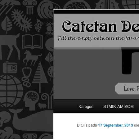
Mari bermimpi dan ciptakan k
Catetan DS
Menu
Kategori
STMIK AMIKOM
Langsung
utama
ke
Ditulis pada
17 September, 2013
ol
konten