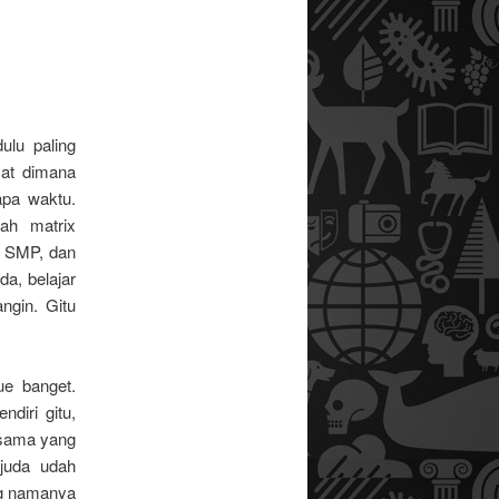
ulu paling
sat dimana
apa waktu.
ah matrix
D, SMP, dan
a, belajar
angin. Gitu
ue banget.
diri gitu,
 sama yang
juda udah
ng namanya