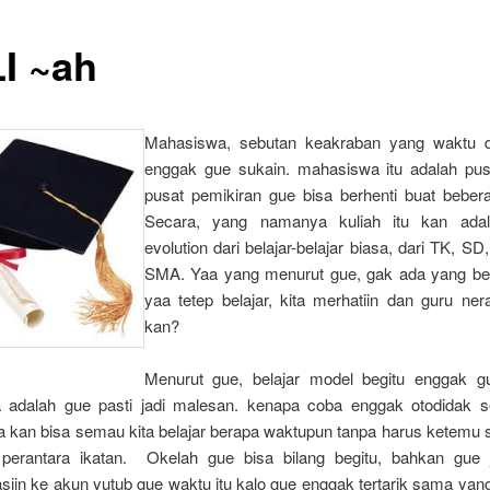
I ~ah
Mahasiswa, sebutan keakraban yang waktu d
enggak gue sukain. mahasiswa itu adalah pu
pusat pemikiran gue bisa berhenti buat beber
Secara, yang namanya kuliah itu kan adal
evolution dari belajar-belajar biasa, dari TK, S
SMA. Yaa yang menurut gue, gak ada yang bed
yaa tetep belajar, kita merhatiin dan guru ner
kan?
Menurut gue, belajar model begitu enggak g
 adalah gue pasti jadi malesan. kenapa coba enggak otodidak sen
ita kan bisa semau kita belajar berapa waktupun tanpa harus ketemu
perantara ikatan. Okelah gue bisa bilang begitu, bahkan gue 
asiin ke akun yutub gue waktu itu kalo gue enggak tertarik sama ya