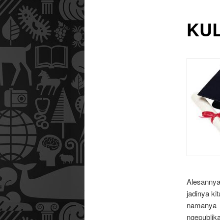
KUL
utama
Alesannya
jadinya k
namanya 
ngepublik