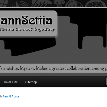
ehendak
Tukar Link
Sitemap
eh
Fannil Abror