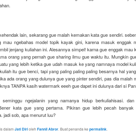
ahan.
kehendak lain, sekarang gue malah kemakan kata gue sendiri. sebe
g mau ngebahas model topik kayak gini, karena masuk enggak 
bil jenjang kuliahan ini. Alesannya simpel! karna gue enggak mau 
ma orang yang pernah gue sharing ilmu gue waktu itu. Mungkin gue
uatu yang lebih ketika gue udah masuk ke yang namnaya model kulia
kuliah itu gue benci, tapi yang paling paling paling besarnya hal yan
ika ada orang yang dulunya gue yang pinter sendiri, pas dia malah
nya TANPA kasih watermark eeeh gue dapet ini dulunya dari si Panil
 seminggu ngejalanin yang namanya hidup berkuliahisasi. dan
Bener kata gue yang pertama. Pikiran gue lebih pecah banyak
 jadi sob, apa menurut luu?
ulis dalam
Jati Diri
oleh
Fannil Abror
. Buat penanda ke
permalink
.