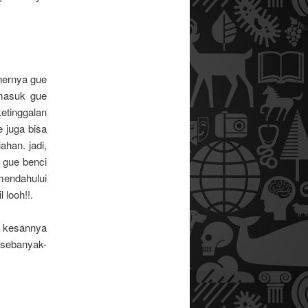
nernya gue
masuk gue
ketinggalan
 juga bisa
han. jadi,
g gue benci
 mendahului
 looh!!.
 kesannya
 sebanyak-