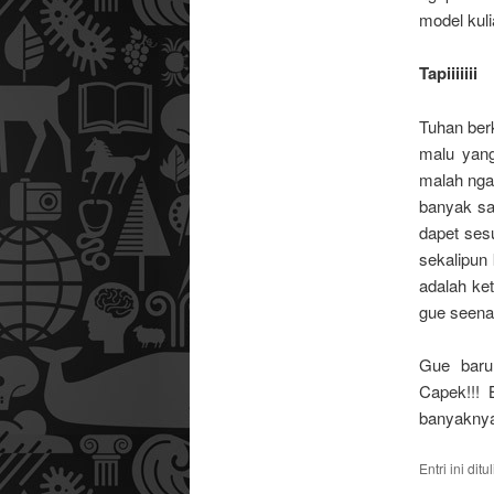
model kuli
Tapiiiiiii
Tuhan ber
malu yan
malah ngam
banyak sa
dapet ses
sekalipun 
adalah ket
gue seenak
Gue baru
Capek!!! 
banyaknya.
Entri ini dit