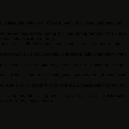
belajar, dan belajar aja. Criri-cirinya berkacamata tebal, penampilan
yampe sekarang karena kurang PD, dan kurang bernyali. Ciri-cirinya
tuk menembak cicak di dinding
m suasana sedih. Ciri-cirinya emosional, selalu syirik, dan membenci
pacaran.Ciri-ciri selalu nampak ceria seperti halnya narapidana yang
tip hari tidak lepas dengan yang namanya cermin, make up, fashion,
k britney, Jennifer, istri tetangganya, pacarnya konglomerat, iastri
, Andi Law atu Bradd Pitt.Ciri-cirir selalu menempelkan poster atau
 yang lain, ditolak lagi, nembak lagi, ditolak lagi dan selalu naksir
n, tyuz besoknya ngajak kawin.