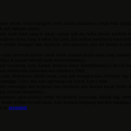
ma sekali, belum mengerti cinta, fokus pikirannya cuman buat belajar, 
rek upil didepan umum.
 ada sejak lama yang ia taksir, cuman ajah dia belon berani nembak n
ngintai orang yang ia taksir
dari jauh, dan terlihat membawa karet un
setelah ditinggal atau diputusin oleh pacarnya, dan dia berada di dala
a-sama merestui) karena sudah bosan ataupun jenuh sama yang namanya 
rlihat di tempat billyard sama temen-temennya.
ngan seseorang yang hampir melepas status kejombloannya.Ciri-ciri se
nyum sendiri kalo menerima dan membaca SMS.
ng ditaksirnya adalah orang yang gak mungkin bisa dideketin lagi kaya
m, seminggu 7 hari, dan kalo ngomong sok kayak Tom Cruise
lalu menunggu dan berharap bisa menikahi pria idaman kayak Bruce lee
 dan didalam dompetnya.
manya pacar soalnya setiap dia nembak seseorang, ditolak lagi, nembak
 Selalu terlihat berapih-rapih, kalo kenalan langsung nawarin tunanga
da ke
permalink
.