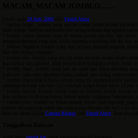
MACAM_MACAM JOMBLO……
Ditulis pada
28 Juni, 2009
oleh
Fannil Abror
* Jomblo Sejati . Jomblo yang satu ini murni belum pernah pacaran sa
tidak terjaga, fashion amburadul dan sering keliatan lagi ngorek-ngo
* Jomblo sniper. Jomblo yang ini belum pernah pacaran, tapi sudah
mangkal ditempat yang sepi, selalu membawa kekeran jadi dia bisa me
* Jomblo Negative.Jomblo yang satu ini baru menjadi anggota jomblo 
film-film berbau romantis
* Jomblo biru. Jomblo yang satu ini putus pacaran secara resmi (sam
baru keluar dari tahanan, telah menemukan hidupnya sendiri, selalu te
* Jomblo final.. Jomblo yang satu ini udah lagi dekat-dekatnya de
bodycare, rajin-rajin membaca buku zodiack atau sering senyum-se
* Jomblo Impossible.Khusus cowok yang ini berstatusjomblo karena ya
simpanan bos dan lain-lain.Ciri-ciriselalu tampil keren sehari 24 ja
* Jomblo forever. Khusus cewek yang ini berstatus jomblo karena se
foto idolanya di dinding kamar, kamar mandi, wallpaper handphone,
* Jomblo error. Jomblo ini belum pernah sukses buat dapeting yang na
kepada seorangyang sudah ada yang punya.Kacian deh loe!!,Ciri-ciri.
Entri ini ditulis dalam
Catetan Ringan
oleh
Fannil Abror
. Buat penan
Tinggalkan Balasan
Anda harus
masuk log
untuk mengirim sebuah komentar.