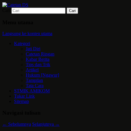
Cari
Mari bermimpi dan ciptakan kehendak
Catetan DS
Menu utama
Langsung ke konten utama
Kategori
Jati Diri
Catetan Ringan
Kabar Berita
Tips dan Trik
Artikel
Hukum [Ngawur]
Tampilan
Tata Cara
STMIK AMIKOM
Tukar Link
Sitemap
Navigasi tulisan
←
Sebelumnya
Selanjutnya
→