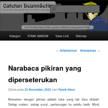
Mari bermimpi dan ciptakan kehendak
Cari
Catetan DS
Menu
Kategori
STMIK AMIKOM
Tukar Link
Sitemap
Langsung
utama
ke
Navigasi
←
Sebelumnya
Selanjutnya
→
tulisan
konten
Narabaca pikiran yang
utama
diperseterukan
Ditulis pada
22 November, 2022
oleh
Fannil Abror
Berseteru dengan pikiran adalah luka yang tak bisa diobati.
Setiap malam, setiap sunyi, pertarungan itu selalu hadir. Mind,