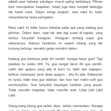
adalah aset terbesar sekaligus musuh paling berbahaya. Pikiran
bisa menciptakan keajaiban, tetapi juga bisa menjadi belenggu
tak kasat mata. Dalam setiap langkah, rasa sakit itu hadir,
menyelubungi tanpa peringatan.
Rasa sakit ini tidak hanya terbatas pada apa yang sedang gua
pikirkan. Dalam diam, saat tak ada lagi suara di kepala, yang
tersisa hanyalah keraguan. Keraguan tentang siapa gua
sebenarnya. Adanya kesakitan ini seperti lubang yang tak
kunjung tertutup, semakin gelap semakin dalam.
Kadang gua bertanya pada diri sendiri, kenapa harus gua? Tapi
jawaban itu selalu nihil. Ya, gua sangat benci diri gua sendiri.
Lebih dari apapun yang ada di bumi ini, lebih dari siapapun,
bahkan melampaui jenis dewa apapun… jika itu ada. Kebencian
ini nyata, tidak bisa gua elakkan, dan kian hari makin sulit gua
sembunyikan. Gua hanyalah bayangan karakter yang goyah.
Tidak memiliki integritas, tidak memiliki arah. Lubal Libil Labil
Labil.
Orang-orang bilang gua terlalu diam, terlalu memendam. Kenapa
gua ga bilang aja dari awal? Mungkin karena gua tahu, di