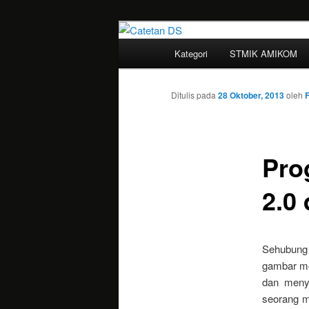
Mari bermimpi dan ciptakan k
Menu
Kategori
STMIK AMIKOM
Langsung
utama
Catetan DS
ke
Ditulis pada
28 Oktober, 2013
oleh
F
konten
Pro
utama
2.0
Sehubung 
gambar mo
dan meny
seorang m