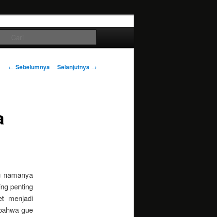
Cari
Navigasi
←
Sebelumnya
Selanjutnya
→
tulisan
a
ng namanya
ng penting
t menjadi
 bahwa gue