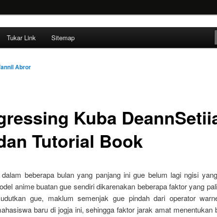
ehendak
Tukar Link
Sitemap
annil Abror
gressing Kuba DeannSetii
 dan Tutorial Book
dalam beberapa bulan yang panjang ini gue belum lagi ngisi ya
del anime buatan gue sendiri dikarenakan beberapa faktor yang pali
udutkan gue, maklum semenjak gue pindah dari operator warne
ahasiswa baru di jogja ini, sehingga faktor jarak amat menentukan