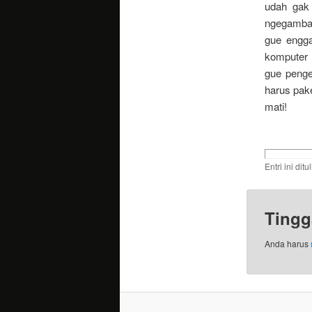
udah gak
ngegambar
gue engga
komputer 
gue penge
harus pak
mati!
Entri ini dit
Tingg
Anda harus