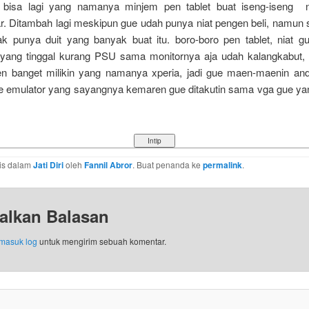
 bisa lagi yang namanya minjem pen tablet buat iseng-iseng n
. Ditambah lagi meskipun gue udah punya niat pengen beli, namun
k punya duit yang banyak buat itu. boro-boro pen tablet, niat gu
yang tinggal kurang PSU sama monitornya aja udah kalangkabut, 
n banget milikin yang namanya xperia, jadi gue maen-maenin and
e emulator yang sayangnya kemaren gue ditakutin sama vga gue yang
ulis dalam
Jati Diri
oleh
Fannil Abror
. Buat penanda ke
permalink
.
alkan Balasan
masuk log
untuk mengirim sebuah komentar.