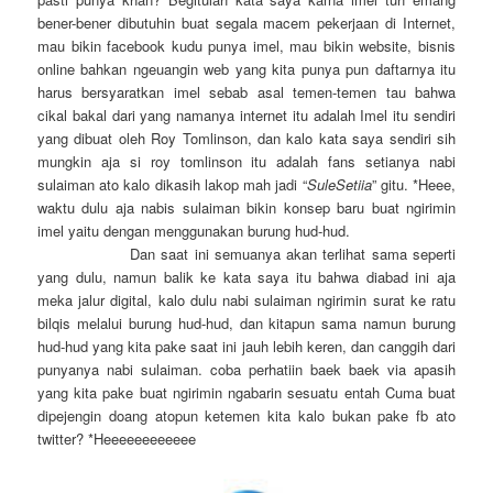
bener-bener dibutuhin buat segala macem pekerjaan di Internet,
mau bikin facebook kudu punya imel, mau bikin website, bisnis
online bahkan ngeuangin web yang kita punya pun daftarnya itu
harus bersyaratkan imel sebab asal temen-temen tau bahwa
cikal bakal dari yang namanya internet itu adalah Imel itu sendiri
yang dibuat oleh Roy Tomlinson, dan kalo kata saya sendiri sih
mungkin aja si roy tomlinson itu adalah fans setianya nabi
sulaiman ato kalo dikasih lakop mah jadi “
SuleSetiia
” gitu. *Heee,
waktu dulu aja nabis sulaiman bikin konsep baru buat ngirimin
imel yaitu dengan menggunakan burung hud-hud.
Dan saat ini semuanya akan terlihat sama seperti
yang dulu, namun balik ke kata saya itu bahwa diabad ini aja
meka jalur digital, kalo dulu nabi sulaiman ngirimin surat ke ratu
bilqis melalui burung hud-hud, dan kitapun sama namun burung
hud-hud yang kita pake saat ini jauh lebih keren, dan canggih dari
punyanya nabi sulaiman. coba perhatiin baek baek via apasih
yang kita pake buat ngirimin ngabarin sesuatu entah Cuma buat
dipejengin doang atopun ketemen kita kalo bukan pake fb ato
twitter? *Heeeeeeeeeeee