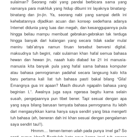
sulaiman? Seorang nabi yang pandai berbicara sama yang
namanya para makhluk yang hidup dibumi ini layaknya binatang-
binatang dan jin-jin. Ya, seorang nabi yang sampai detik ini
kehebatannya dijadikan acuan dan konsep sederhana adanya
Internet didunia yang luas dan megah, dan kesanggupannya pula
hingga beliau mampu membuat gebrakan-gebrakan tak terduga
hingga banyak dari kalangan yang secara tidak sadar mulai
meniru tabi’atnya namun tiruan tersebut berversi digital.
maksudnya tuh begini, nabi sulaiman khan hafal semua bahasa
hewan dan hewan jin, naaah kalo diabad ke 21 ini manusia-
manusia kita banyak pula yang hafal sama bahasa komputer
atau bahasa pemrograman padahal secara langsung kalo kita
baru pertama kali liat tuh bahasa pasti bakal bilang “Gila!
Emangnya gua ini apaan? Masih disuruh ngapalin bahasa yang
beginian
”. Awalnya juga saya ngerasa begitu karna selain
L
susah, pengejaannya pun tibet bener. Tapi sesuai dengan apa
yang saya bilang barusan ternyata bahasa pemrograma itu lebih
dari mengasyikkan karna hanya saya sendiri yang bisa mengerti
tuh bahasa (eh, beneran dah ini khan sesuai dengan pengalaman
saya sendiri tau!!).
Hmmm… temen-temen udah pada punya imel ga? So
pasti punya khan? Begitulah kata saya karna imel tuh emang