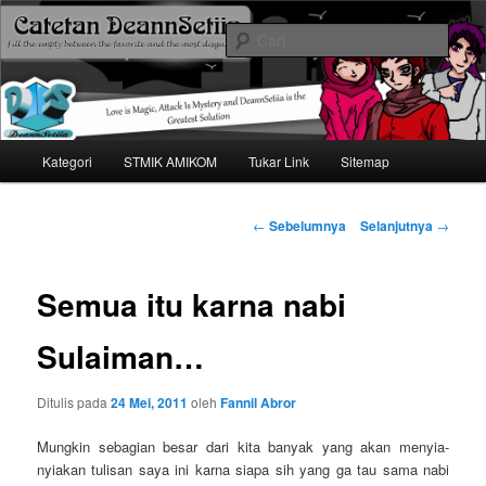
Mari bermimpi dan ciptakan kehendak
Cari
Catetan DS
Menu
Kategori
STMIK AMIKOM
Tukar Link
Sitemap
Langsung
utama
ke
Navigasi
←
Sebelumnya
Selanjutnya
→
tulisan
konten
Semua itu karna nabi
utama
Sulaiman…
Ditulis pada
24 Mei, 2011
oleh
Fannil Abror
Mungkin sebagian besar dari kita banyak yang akan menyia-
nyiakan tulisan saya ini karna siapa sih yang ga tau sama nabi