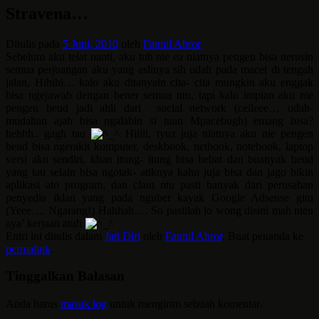
Stravena…
Ditulis pada
5 Juni, 2010
oleh
Fannil Abror
Sebelum aku telat nanti, aku tuh nie ea niatnya pengen bisa nerusin
semua perjuangan aku yang aslinya sih udah pada macet di tengah
jalan, Hihihi… kalo aku ditanyain cita- cita mungkin aku enggak
bisa ngejawab dengan bener semua ntu, tapi kalo impian aku nie
pengen beud jadi ahli dari social network (ceileee… udah-
mudahan ajah bisa ngalahin si tuan Mpacebugh) emang bisa?
hehhh.. gagh tau
Hiiiii, tyuz juja niatnya aku nie pengen
beud bisa ngerakit komputer, deskbook, netbook, notebook, laptop
versi aku sendiri, khan itung- itung bisa hebat dan buanyak beud
yang tau selain bisa ngotak- atiknya kahn juja bisa dan jago bikin
aplikasi ato program, dan clain ntu pasti banyak dari perusahan
penyedia iklan yang pada nguber kayak Google Adsense gitu
(Yeee…. Ngarang!) Hahhah…. So pastilah lo wong disini mah nteu
aya’ kerjaan atuh
Entri ini ditulis dalam
Jati Diri
oleh
Fannil Abror
. Buat penanda ke
permalink
.
Tinggalkan Balasan
Anda harus
masuk log
untuk mengirim sebuah komentar.