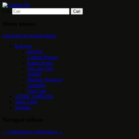
Cari
Mari bermimpi dan ciptakan kehendak
Catetan DS
Menu utama
Langsung ke konten utama
Kategori
Jati Diri
Catetan Ringan
Kabar Berita
Tips dan Trik
Artikel
Hukum [Ngawur]
Tampilan
Tata Cara
STMIK AMIKOM
Tukar Link
Sitemap
Navigasi tulisan
←
Sebelumnya
Selanjutnya
→