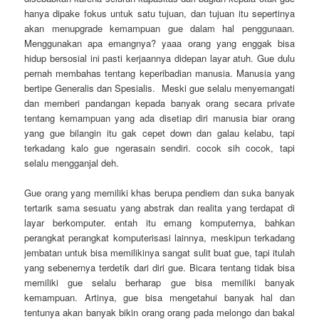
hanya dipake fokus untuk satu tujuan, dan tujuan itu sepertinya
akan menupgrade kemampuan gue dalam hal penggunaan.
Menggunakan apa emangnya? yaaa orang yang enggak bisa
hidup bersosial ini pasti kerjaannya didepan layar atuh. Gue dulu
pernah membahas tentang keperibadian manusia. Manusia yang
bertipe Generalis dan Spesialis. Meski gue selalu menyemangati
dan memberi pandangan kepada banyak orang secara private
tentang kemampuan yang ada disetiap diri manusia biar orang
yang gue bilangin itu gak cepet down dan galau kelabu, tapi
terkadang kalo gue ngerasain sendiri. cocok sih cocok, tapi
selalu mengganjal deh.
Gue orang yang memiliki khas berupa pendiem dan suka banyak
tertarik sama sesuatu yang abstrak dan realita yang terdapat di
layar berkomputer. entah itu emang komputernya, bahkan
perangkat perangkat komputerisasi lainnya, meskipun terkadang
jembatan untuk bisa memilikinya sangat sulit buat gue, tapi itulah
yang sebenernya terdetik dari diri gue. Bicara tentang tidak bisa
memiliki gue selalu berharap gue bisa memiliki banyak
kemampuan. Artinya, gue bisa mengetahui banyak hal dan
tentunya akan banyak bikin orang orang pada melongo dan bakal