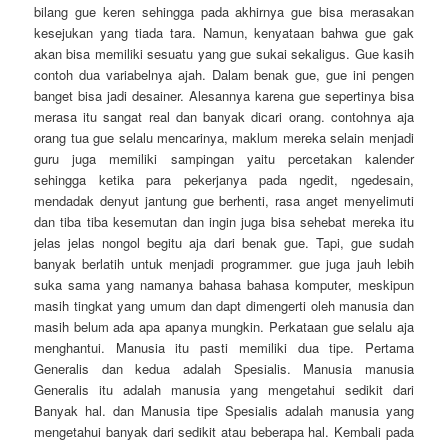
bilang gue keren sehingga pada akhirnya gue bisa merasakan
kesejukan yang tiada tara. Namun, kenyataan bahwa gue gak
akan bisa memiliki sesuatu yang gue sukai sekaligus. Gue kasih
contoh dua variabelnya ajah. Dalam benak gue, gue ini pengen
banget bisa jadi desainer. Alesannya karena gue sepertinya bisa
merasa itu sangat real dan banyak dicari orang. contohnya aja
orang tua gue selalu mencarinya, maklum mereka selain menjadi
guru juga memiliki sampingan yaitu percetakan kalender
sehingga ketika para pekerjanya pada ngedit, ngedesain,
mendadak denyut jantung gue berhenti, rasa anget menyelimuti
dan tiba tiba kesemutan dan ingin juga bisa sehebat mereka itu
jelas jelas nongol begitu aja dari benak gue. Tapi, gue sudah
banyak berlatih untuk menjadi programmer. gue juga jauh lebih
suka sama yang namanya bahasa bahasa komputer, meskipun
masih tingkat yang umum dan dapt dimengerti oleh manusia dan
masih belum ada apa apanya mungkin. Perkataan gue selalu aja
menghantui. Manusia itu pasti memiliki dua tipe. Pertama
Generalis dan kedua adalah Spesialis. Manusia manusia
Generalis itu adalah manusia yang mengetahui sedikit dari
Banyak hal. dan Manusia tipe Spesialis adalah manusia yang
mengetahui banyak dari sedikit atau beberapa hal. Kembali pada