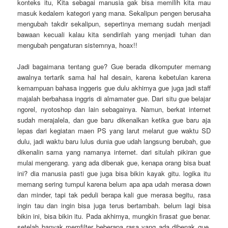
konteks itu, Kita sebagai manusia gak bisa memilih kita mau
masuk kedalem kategori yang mana. Sekalipun pengen berusaha
mengubah takdir sekalipun, sepertinya memang sudah menjadi
bawaan kecuali kalau kita sendirilah yang menjadi tuhan dan
mengubah pengaturan sistemnya, hoax!!
Jadi bagaimana tentang gue? Gue berada dikomputer memang
awalnya tertarik sama hal hal desain, karena kebetulan karena
kemampuan bahasa inggeris gue dulu akhirnya gue juga jadi staff
majalah berbahasa inggris di almamater gue. Dari situ gue belajar
ngorel, nyotoshop dan lain sebagainya. Namun, berkat internet
sudah merajalela, dan gue baru dikenalkan ketika gue baru aja
lepas dari kegiatan maen PS yang larut melarut gue waktu SD
dulu, jadi waktu baru lulus dunia gue udah langsung berubah, gue
dikenalin sama yang namanya internet. dari situlah pikiran gue
mulai mengerang. yang ada dibenak gue, kenapa orang bisa buat
ini? dia manusia pasti gue juga bisa bikin kayak gitu. logika itu
memang sering tumpul karena belum apa apa udah merasa down
dan minder, tapi tak peduli berapa kali gue merasa begitu, rasa
ingin tau dan ingin bisa juga terus bertambah. belum lagi bisa
bikin ini, bisa bikin itu. Pada akhirnya, mungkin firasat gue benar.
setelah banyak memfilter beberapa rasa yang ada dibenak gue,