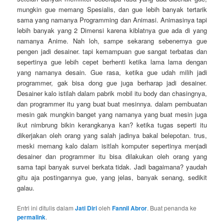
mungkin gue memang Spesialis, dan gue lebih banyak tertarik
sama yang namanya Programming dan Animasi. Animasinya tapi
lebih banyak yang 2 Dimensi karena kiblatnya gue ada di yang
namanya Anime. Nah loh, sampe sekarang sebenernya gue
pengen jadi desainer. tapi kemampuan gue sangat terbatas dan
sepertinya gue lebih cepet berhenti ketika lama lama dengan
yang namanya desain. Gue rasa, ketika gue udah milih jadi
programmer, gak bisa dong gue juga berharap jadi desainer.
Desainer kalo istilah dalam pabrik mobil itu body dan chasingnya,
dan programmer itu yang buat buat mesinnya. dalam pembuatan
mesin gak mungkin banget yang namanya yang buat mesin juga
ikut nimbrung bikin kerangkanya kan? ketika tugas seperti itu
dikerjakan oleh orang yang salah jadinya bakal belepotan. trus,
meski memang kalo dalam isitlah komputer sepertinya menjadi
desainer dan programmer itu bisa dilakukan oleh orang yang
sama tapi banyak survei berkata tidak. Jadi bagaimana? yaudah
gitu aja postingannya gue, yang jelas, banyak senang, sedikit
galau.
Entri ini ditulis dalam
Jati Diri
oleh
Fannil Abror
. Buat penanda ke
permalink
.