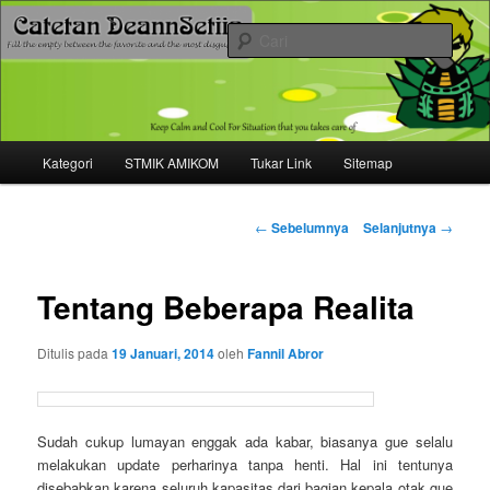
Mari bermimpi dan ciptakan kehendak
Cari
Catetan DS
Menu
Kategori
STMIK AMIKOM
Tukar Link
Sitemap
Langsung
utama
ke
Navigasi
←
Sebelumnya
Selanjutnya
→
tulisan
konten
Tentang Beberapa Realita
utama
Ditulis pada
19 Januari, 2014
oleh
Fannil Abror
Sudah cukup lumayan enggak ada kabar, biasanya gue selalu
melakukan update perharinya tanpa henti. Hal ini tentunya
disebabkan karena seluruh kapasitas dari bagian kepala otak gue