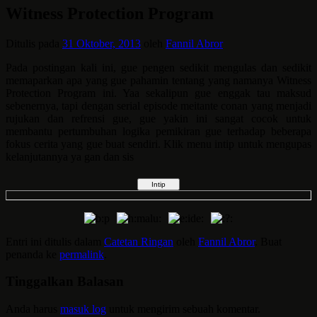
Witness Protection Program
Ditulis pada
31 Oktober, 2013
oleh
Fannil Abror
Pada postingan kali ini, gue pengen sedikit mengulas dan sedikit
memaparkan apa yang gue pahamin tentang yang namanya Witness
Protection Program ini. Yaa sekalipun gue enggak tau maksud
sebenernya, tapi dengan serial episode meitante conan yang menjadi
rujukan dan refrensi gue, gue yakin ini sangat cocok untuk
membantu pertumbuhan logika pemikiran gue terhadap beberapa
fokus cerita yang gue buat sendiri. Klik menu intip untuk mengupas
kelanjutannya ya gan dan sis
Entri ini ditulis dalam
Catetan Ringan
oleh
Fannil Abror
. Buat
penanda ke
permalink
.
Tinggalkan Balasan
Anda harus
masuk log
untuk mengirim sebuah komentar.