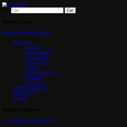
Cari
Mari bermimpi dan ciptakan kehendak
Catetan DS
Menu utama
Langsung ke konten utama
Kategori
Jati Diri
Catetan Ringan
Kabar Berita
Tips dan Trik
Artikel
Hukum [Ngawur]
Tampilan
Tata Cara
STMIK AMIKOM
Tukar Link
Sitemap
Navigasi tulisan
←
Sebelumnya
Selanjutnya
→