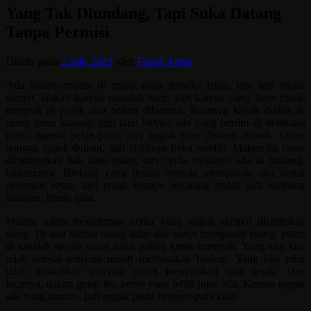
Yang Tak Diundang, Tapi Suka Datang
Tanpa Permisi
Ditulis pada
2 Juli, 2025
oleh
Fannil Abror
Ada malam-malam di mana mata terbuka lebar, tapi hati terasa
sempit. Bukan karena masalah baru, tapi karena yang lama masih
numpuk di pojok dan belum diberesin. Rasanya kayak duduk di
ruang tamu kosong, tapi tahu bahwa ada yang berdiri di belakang
pintu, ngetuk pelan-pelan tapi nggak mau disuruh masuk. Cuma
nunggu capek duluan, lalu akhirnya buka sendiri. Malam itu cuma
dihamparkan bak kain hitam, tapi cerita nyatanya ada di bintang-
bintangnya. Bintang yang desain semula merupakan alat untuk
pelempar setan, tapi entah kenapa sekarang malah jadi lambang
harapan. Ironis ajasi.
Malam selalu menyimpan cerita yang nggak sempat diceritakan
siang. Di saat semua orang tidur dan sunyi menguasai ruang, justru
di sanalah segala suara batin paling keras berteriak. Yang kita kira
udah selesai ternyata masih menyisakan bisikan. Yang kita pikir
udah dimaafkan ternyata masih menyisakan rasa sesak. Dan
lucunya, dalam gelap itu, perah yang lebih jujur ada. Karena nggak
ada yang nonton, jadi nggak perlu berpura-pura kuat.