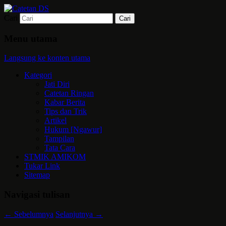
Cari
Mari bermimpi dan ciptakan kehendak
Catetan DS
Menu utama
Langsung ke konten utama
Kategori
Jati Diri
Catetan Ringan
Kabar Berita
Tips dan Trik
Artikel
Hukum [Ngawur]
Tampilan
Tata Cara
STMIK AMIKOM
Tukar Link
Sitemap
Navigasi tulisan
←
Sebelumnya
Selanjutnya
→