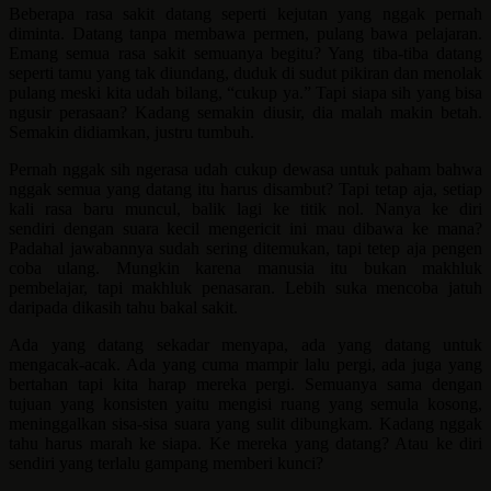
Beberapa rasa sakit datang seperti kejutan yang nggak pernah
diminta. Datang tanpa membawa permen, pulang bawa pelajaran.
Emang semua rasa sakit semuanya begitu? Yang tiba-tiba datang
seperti tamu yang tak diundang, duduk di sudut pikiran dan menolak
pulang meski kita udah bilang, “cukup ya.” Tapi siapa sih yang bisa
ngusir perasaan? Kadang semakin diusir, dia malah makin betah.
Semakin didiamkan, justru tumbuh.
Pernah nggak sih ngerasa udah cukup dewasa untuk paham bahwa
nggak semua yang datang itu harus disambut? Tapi tetap aja, setiap
kali rasa baru muncul, balik lagi ke titik nol. Nanya ke diri
sendiri dengan suara kecil mengericit ini mau dibawa ke mana?
Padahal jawabannya sudah sering ditemukan, tapi tetep aja pengen
coba ulang. Mungkin karena manusia itu bukan makhluk
pembelajar, tapi makhluk penasaran. Lebih suka mencoba jatuh
daripada dikasih tahu bakal sakit.
Ada yang datang sekadar menyapa, ada yang datang untuk
mengacak-acak. Ada yang cuma mampir lalu pergi, ada juga yang
bertahan tapi kita harap mereka pergi. Semuanya sama dengan
tujuan yang konsisten yaitu mengisi ruang yang semula kosong,
meninggalkan sisa-sisa suara yang sulit dibungkam. Kadang nggak
tahu harus marah ke siapa. Ke mereka yang datang? Atau ke diri
sendiri yang terlalu gampang memberi kunci?