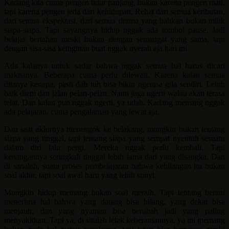
Kadang kita cuma pengen tidur panjang, bukan karena pengen mati,
tapi karena pengen jeda dari kehidupan. Rehat dari semua keributan,
dari semua ekspektasi, dari semua drama yang bahkan bukan milik
siapa-siapa. Tapi sayangnya hidup nggak ada tombol pause. Jadi
belajar bertahan meski bukan dengan semangat yang sama, tapi
dengan sisa-sisa keinginan buat nggak nyerah aja hari ini.
Ada kalanya untuk sadar bahwa nggak semua hal harus dicari
maknanya. Beberapa cuma perlu dilewati. Karena kalau semua
ditanya kenapa, pasti dah tuh bisa bikin ngerasa gila sendiri. Lebih
baik diem dan jalan pelan-pelan. Nanti juga ngerti walau akan terasa
telat. Dan kalau pun nggak ngerti, ya udah. Kadang memang nggak
ada pelajaran, cuma pengalaman yang lewat aja.
Dan saat akhirnya menengok ke belakang, mungkin bukan tentang
siapa yang tinggal, tapi tentang siapa yang sempat nyentuh sesuatu
dalam diri lalu pergi. Mereka nggak perlu kembali. Tapi
kenangannya seringkali tinggal lebih lama dari yang disangka. Dan
di sanalah, suatu proses pembelajaran bahwa kehilangan itu bukan
soal akhir, tapi soal awal baru yang lebih sunyi.
Mungkin hidup memang bukan soal meraih. Tapi tentang berani
menerima hal bahwa yang datang bisa hilang, yang dekat bisa
menjauh, dan yang nyaman bisa berubah jadi yang paling
menyakitkan. Tapi ya, di situlah letak keberaniannya, ya ini memang