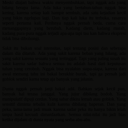
Meski diajari bahwa waktu menyembuhkan, tapi nggak ada yang
bilang berapa lama. Ada luka yang bertahun-tahun nggak bisa
kering, karena setiap kali hampir sembuh, ada satu kejadian kecil
yang bikin ngelupas lagi. Dan tiap kali luka itu terbuka, rasanya
seperti pertama kali. Perihnya nggak pernah beda, cuma cara
menanggapinya yang berubah. Kadang diem, kadang marah,
kadang pura-pura nggak terjadi apa-apa tapi tau kan bahwa ekspresi
tidak bisa dibohongi.
Sakit itu bukan soal intensitas, tapi tentang posisi dan seberapa
dalam dia ditaruh. Ada yang sakit karena beban yang hilang, ada
yang sakit karena sesuatu yang tertinggal. Tapi yang paling susah itu
sakit karena sadar bahwa semua ini adalah hasil dari keputusan
tuhan yang ceroboh. Nggak bisa nyalahin siapa-siapa, karena dari
awal memang tahu ini bakal berakhir buruk, tapi ga pernah jadi
goblok sendiri karna tetap aja banyak yang jalanin.
Dunia nggak pernah janji bakal adil. Bahkan sejak kecil pun,
banyak hal terasa janggal. Yang jujur dibilang bodoh. Yang
manipulatif dipuji cerdas. Yang sabar dikira lemah atau goblok. Yang
sensitif diminta tebalin kulit karena dibilang baperan. Dan yang
peka, lama-lama jadi muak karena sadar peka itu hanya bikin lelah
tanpa hasil kecuali dimanfaatkan. Semua nilai-nilai itu jadi bias
ketika dijalani di dunia nyata yang serba abu-abu.