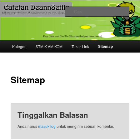
Mari bermimpi dan ciptakan kehendak
Cari
Catetan DS
Menu
Sitemap
Kategori
STMIK AMIKOM
Tukar Link
Langsung
utama
ke
konten
Sitemap
utama
Tinggalkan Balasan
Anda harus
masuk log
untuk mengirim sebuah komentar.