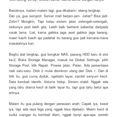
Besoknya, malam-malam lagi, gua dikabarin: obeng lengkap.
Dan ya, gua semprot. Server mati berjam-jam. Jahat? Bisa jadi.
Zolim? Mungkin. Tapi kalau sistem jalan setengah-setengah,
risikonya jauh lebih gila. Lebih baik berhenti sebentar daripada
rusak lama. Liat, karna gabisa jaga aset gabisa jaga barang,
maen kasih kasih aja padahal itu barang gua jadi kemana-mana
masalahnya kan.
Begitu alat lengkap, gua bongkar NAS, pasang HDD baru di slot
ke-2. Buka Storage Manager, masuk ke Global Settings, pilih
Storage Pool, klik Repair. Proses jalan. Pelan. Ada persentase
naik satu-satu. Disk 2 mulai disinkron ulang dari Disk 1. Dan di
titik itu, gua cuma duduk, ngeliatin layar, sambil senyum kecil.
Data kembali identik. Volume hidup. Sistem stabil. Nggak ada
yang tahu drama kecil di balik layar itu, tapi gua tahu betul apa
artinya.
Malam itu gua pulang dengan perasaan aneh. Capek iya, kesel
iya, tapi ada rasa lega yang nggak bisa dijelasin. Mesin kecil di
sudut ruangan itu kembali diam, nggak bunyi apa-apa, seolah