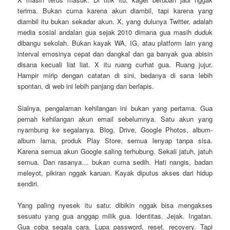
terima. Bukan cuma karena akun diambil, tapi karena yang
diambil itu bukan sekadar akun. X, yang dulunya Twitter, adalah
media sosial andalan gua sejak 2010 dimana gua masih duduk
dibangu sekolah. Bukan kayak WA, IG, atau platform lain yang
interval emosinya cepat dan dangkal dan ga banyak gua abisin
disana kecuali liat liat. X itu ruang curhat gua. Ruang jujur.
Hampir mirip dengan catatan di sini, bedanya di sana lebih
spontan, di web ini lebih panjang dan berlapis.
Sialnya, pengalaman kehilangan ini bukan yang pertama. Gua
pernah kehilangan akun email sebelumnya. Satu akun yang
nyambung ke segalanya. Blog, Drive, Google Photos, album-
album lama, produk Play Store, semua lenyap tanpa sisa.
Karena semua akun Google saling terhubung. Sekali jatuh, jatuh
semua. Dan rasanya… bukan cuma sedih. Hati nangis, badan
meleyot, pikiran nggak karuan. Kayak diputus akses dari hidup
sendiri.
Yang paling nyesek itu satu: dibikin nggak bisa mengakses
sesuatu yang gua anggap milik gua. Identitas. Jejak. Ingatan.
Gua coba segala cara. Lupa password, reset, recovery. Tapi