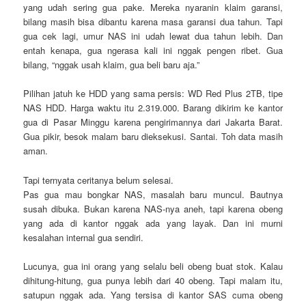
yang udah sering gua pake. Mereka nyaranin klaim garansi,
bilang masih bisa dibantu karena masa garansi dua tahun. Tapi
gua cek lagi, umur NAS ini udah lewat dua tahun lebih. Dan
entah kenapa, gua ngerasa kali ini nggak pengen ribet. Gua
bilang, “nggak usah klaim, gua beli baru aja.”
Pilihan jatuh ke HDD yang sama persis: WD Red Plus 2TB, tipe
NAS HDD. Harga waktu itu 2.319.000. Barang dikirim ke kantor
gua di Pasar Minggu karena pengirimannya dari Jakarta Barat.
Gua pikir, besok malam baru dieksekusi. Santai. Toh data masih
aman.
Tapi ternyata ceritanya belum selesai.
Pas gua mau bongkar NAS, masalah baru muncul. Bautnya
susah dibuka. Bukan karena NAS-nya aneh, tapi karena obeng
yang ada di kantor nggak ada yang layak. Dan ini murni
kesalahan internal gua sendiri.
Lucunya, gua ini orang yang selalu beli obeng buat stok. Kalau
dihitung-hitung, gua punya lebih dari 40 obeng. Tapi malam itu,
satupun nggak ada. Yang tersisa di kantor SAS cuma obeng