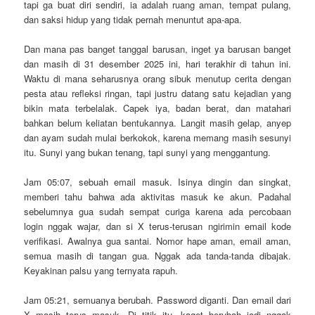
tapi ga buat diri sendiri, ia adalah ruang aman, tempat pulang,
dan saksi hidup yang tidak pernah menuntut apa-apa.
Dan mana pas banget tanggal barusan, inget ya barusan banget
dan masih di 31 desember 2025 ini, hari terakhir di tahun ini.
Waktu di mana seharusnya orang sibuk menutup cerita dengan
pesta atau refleksi ringan, tapi justru datang satu kejadian yang
bikin mata terbelalak. Capek iya, badan berat, dan matahari
bahkan belum keliatan bentukannya. Langit masih gelap, anyep
dan ayam sudah mulai berkokok, karena memang masih sesunyi
itu. Sunyi yang bukan tenang, tapi sunyi yang menggantung.
Jam 05:07, sebuah email masuk. Isinya dingin dan singkat,
memberi tahu bahwa ada aktivitas masuk ke akun. Padahal
sebelumnya gua sudah sempat curiga karena ada percobaan
login nggak wajar, dan si X terus-terusan ngirimin email kode
verifikasi. Awalnya gua santai. Nomor hape aman, email aman,
semua masih di tangan gua. Nggak ada tanda-tanda dibajak.
Keyakinan palsu yang ternyata rapuh.
Jam 05:21, semuanya berubah. Password diganti. Dan email dari
X masih terus masuk. Di titik itu, kaget berubah jadi nggak