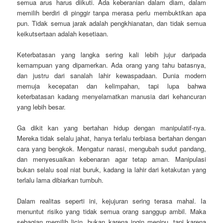
semua arus harus diikuti. Ada keberanian dalam diam, dalam
memilih berdiri di pinggir tanpa merasa perlu membuktikan apa
pun. Tidak semua jarak adalah pengkhianatan, dan tidak semua
keikutsertaan adalah kesetiaan.
Keterbatasan yang langka sering kali lebih jujur daripada
kemampuan yang dipamerkan. Ada orang yang tahu batasnya,
dan justru dari sanalah lahir kewaspadaan. Dunia modern
memuja kecepatan dan kelimpahan, tapi lupa bahwa
keterbatasan kadang menyelamatkan manusia dari kehancuran
yang lebih besar.
Ga dikit kan yang bertahan hidup dengan manipulatif-nya.
Mereka tidak selalu jahat, hanya terlalu terbiasa bertahan dengan
cara yang bengkok. Mengatur narasi, mengubah sudut pandang,
dan menyesuaikan kebenaran agar tetap aman. Manipulasi
bukan selalu soal niat buruk, kadang ia lahir dari ketakutan yang
terlalu lama dibiarkan tumbuh.
Dalam realitas seperti ini, kejujuran sering terasa mahal. Ia
menuntut risiko yang tidak semua orang sanggup ambil. Maka
sebagian memilih licin, bukan karena ingin menipu, tapi karena