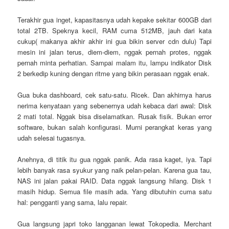
Terakhir gua inget, kapasitasnya udah kepake sekitar 600GB dari
total 2TB. Speknya kecil, RAM cuma 512MB, jauh dari kata
cukup( makanya akhir akhir ini gua bikin server cdn dulu) Tapi
mesin ini jalan terus, diem-diem, nggak pernah protes, nggak
pernah minta perhatian. Sampai malam itu, lampu indikator Disk
2 berkedip kuning dengan ritme yang bikin perasaan nggak enak.
Gua buka dashboard, cek satu-satu. Ricek. Dan akhirnya harus
nerima kenyataan yang sebenernya udah kebaca dari awal: Disk
2 mati total. Nggak bisa diselamatkan. Rusak fisik. Bukan error
software, bukan salah konfigurasi. Murni perangkat keras yang
udah selesai tugasnya.
Anehnya, di titik itu gua nggak panik. Ada rasa kaget, iya. Tapi
lebih banyak rasa syukur yang naik pelan-pelan. Karena gua tau,
NAS ini jalan pakai RAID. Data nggak langsung hilang. Disk 1
masih hidup. Semua file masih ada. Yang dibutuhin cuma satu
hal: pengganti yang sama, lalu repair.
Gua langsung japri toko langganan lewat Tokopedia. Merchant