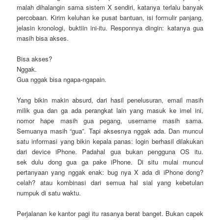
malah dihalangin sama sistem X sendiri, katanya terlalu banyak
percobaan. Kirim keluhan ke pusat bantuan, isi formulir panjang,
jelasin kronologi, buktiin ini-itu. Responnya dingin: katanya gua
masih bisa akses.
Bisa akses?
Nggak.
Gua nggak bisa ngapa-ngapain.
Yang bikin makin absurd, dari hasil penelusuran, email masih
milik gua dan ga ada perangkat lain yang masuk ke imel ini,
nomor hape masih gua pegang, username masih sama.
Semuanya masih “gua”. Tapi aksesnya nggak ada. Dan muncul
satu informasi yang bikin kepala panas: login berhasil dilakukan
dari device iPhone. Padahal gua bukan pengguna OS itu.
sek dulu dong gua ga pake iPhone. Di situ mulai muncul
pertanyaan yang nggak enak: bug nya X ada di iPhone dong?
celah? atau kombinasi dari semua hal sial yang kebetulan
numpuk di satu waktu.
Perjalanan ke kantor pagi itu rasanya berat banget. Bukan capek