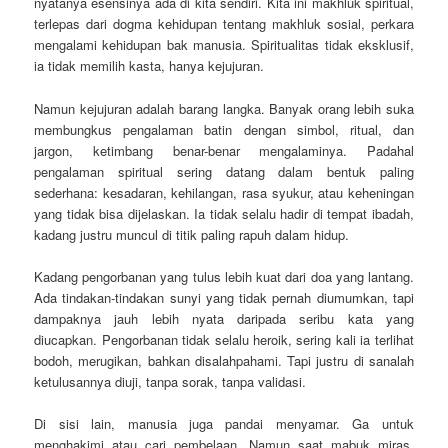
nyatanya esensinya ada di kita sendiri. Kita ini makhluk spiritual,
terlepas dari dogma kehidupan tentang makhluk sosial, perkara
mengalami kehidupan bak manusia. Spiritualitas tidak eksklusif,
ia tidak memilih kasta, hanya kejujuran.
Namun kejujuran adalah barang langka. Banyak orang lebih suka
membungkus pengalaman batin dengan simbol, ritual, dan
jargon, ketimbang benar-benar mengalaminya. Padahal
pengalaman spiritual sering datang dalam bentuk paling
sederhana: kesadaran, kehilangan, rasa syukur, atau keheningan
yang tidak bisa dijelaskan. Ia tidak selalu hadir di tempat ibadah,
kadang justru muncul di titik paling rapuh dalam hidup.
Kadang pengorbanan yang tulus lebih kuat dari doa yang lantang.
Ada tindakan-tindakan sunyi yang tidak pernah diumumkan, tapi
dampaknya jauh lebih nyata daripada seribu kata yang
diucapkan. Pengorbanan tidak selalu heroik, sering kali ia terlihat
bodoh, merugikan, bahkan disalahpahami. Tapi justru di sanalah
ketulusannya diuji, tanpa sorak, tanpa validasi.
Di sisi lain, manusia juga pandai menyamar. Ga untuk
menghakimi atau cari pembelaan. Namun saat mabuk miras,