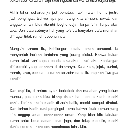
bukan soal kejadian, tapi soal ingatan bahwa itu bisa terjadi lagi.
Akhir tahun seharusnya jadi penutup. Tapi malam itu, ia justru
jadi pengingat. Bahwa apa pun yang kita simpan, rawat, dan
anggap aman, bisa diambil begitu saja. Tanpa izin. Tanpa aba-
aba. Dan satu-satunya hal yang tersisa hanyalah cara menahan
diri agar tidak runtuh sepenuhnya.
Mungkin karena itu, kehilangan selalu terasa personal. Ia
menyentuh lapisan terdalam yang jarang diakui. Bahwa bukan
cuma takut kehilangan benda atau akun, tapi takut kehilangan
diri sendiri yang tertanam di dalamnya. Kata-kata, jejak, curhat,
marah, tawa, semua itu bukan sekadar data. Itu fragmen jiwa gua
sendiri.
Dan pagi itu, di antara ayam berkokok dan matahari yang belum
muncul, gua cuma bisa bilang dalam hati: terima kasih, meski
pahit. Terima kasih masih dikasih balik, meski sempat direbut.
Dan terima kasih buat pengingat keras bahwa tidak semua yang
kita anggap aman benar-benar aman. Yang bisa kita lakukan
cuma satu: terus sadar, terus jaga, dan tetap menulis, meski
dunia sesekali mencoba menghapus jejak kita.