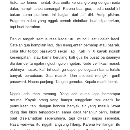
fisik, tapi lemes mental. Gua cerita ke orang-orang dengan nada
datar, hampir tanpa semangat. Karena buat gua, media sosial ini
bukan cuma platform. Ini bagian dari jati diri. Arsip pikiran.
Fragmen hidup yang nggak pernah diniatkan buat dipamerkan,
tapi buat bertahan.
Dan di tengah semua rasa kacau itu, muncul satu celah kecil.
Setelah gua komplain lagi, dan iseng,entah berharap atau pasrah.
coba fitur forgot password sekali lagi. Kali ini X kayak ngasih
kesempatan, atau karna berulang kali gua ke pusat bantuannya
dia dan cerita ngalor ngidul ngulon ngetan. Kode verifikasi masuk
akhirnya masuk, kali ini udah ga dapet pencegatan karna terlalu
banyak percobaan. Gua masuk. Dan secepat mungkin ganti
password. Napas panjang. Tangan gemetar. Kepala masih berat.
Nggak ada rasa menang. Yang ada cuma lega bercampur
trauma. Kayak orang yang hampir tenggelam tapi ditarik ke
permukaan tapi dengan kondisi banyak air yang masuk lewat
idung dan bikin tenggorokan sama dada terlanjur perih, bukan
buat diselamatkan sepenuhnya, tapi dikasih napas sebentar.
Rasa was-was itu nggak langsung hilang. Karena kehilangan itu