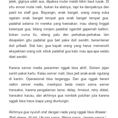
jelek, giginya udah aus, dipaksa muter malah bikin baut rusak. Di
situ emosi mulai naik, bukan ke alatnya, tapi ke dampaknya dan
pasti ke staff gua. Bayangin, enak banget. orang orang suka
ngatain enak banget tempat gua enak banget tempat gua.
padahal selama ini mereka yang keenakan. mau obeng tinggal
ketempat gua, bilang minjem padahal ngambil gapernah balikin.
bukan cuma itu, obeng palu dan perkakas-perkakas lain
disepelein gitu padahal gua beli pake duit sendiri, bener-bener
duit pribadi. Sial kan, gua kayak orang yang harus memenuhi
ekspektasi orang sok sibuk padahal gua kalo mau apa-apa selalu
ribet sendiri.
Karena server media pesantren nggak bisa aktif. Sistem jajan
santri pakai kartu. Kalau server mati, bisa jadi anak-anak ngutang
di kantin. Operasional bisa terganggu. Dan gua nggak berani
naikin server media, meskipun beda mesin sama server
transaksi, karena pengalaman lama: delay, timeout, retry dobel,
transaksi kacau, dan akhirnya gua nombok puluhan juta karena
nggak bisa trace siapa yang diuntungin.
Akhirnya gua nyuruh staf dengan nada yang nggak bisa ditawar:
“Beli obeng. 20 biji. Ukuran sama. Warna sama. Jangan nanya.”