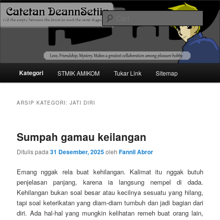
Mari bermimpi dan ciptakan kehendak
Cari
Catetan DS
Menu
Kategori
STMIK AMIKOM
Tukar Link
Sitemap
Langsung
Langsung
utama
ke
ke
ARSIP KATEGORI:
JATI DIRI
konten
konten
Sumpah gamau keilangan
utama
sekunder
Ditulis pada
31 Desember, 2025
oleh
Fannil Abror
Emang nggak rela buat kehilangan. Kalimat itu nggak butuh
penjelasan panjang, karena ia langsung nempel di dada.
Kehilangan bukan soal besar atau kecilnya sesuatu yang hilang,
tapi soal keterikatan yang diam-diam tumbuh dan jadi bagian dari
diri. Ada hal-hal yang mungkin kelihatan remeh buat orang lain,