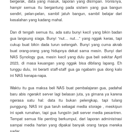
bergerak, data yang masuk, laporan yang disimpan. Ironisnya,
hampir semua itu bergantung pada sistem yang gua bangun
sendiri, pelan-pelan, sambil jatuh bangun, sambil belajar dari
kesalahan yang kadang mahal.
Dan di tengah semua itu, ada satu bunyi kecil yang bikin badan
gua langsung siaga. Bunyi “nut… nut…” yang nggak keras, tapi
cukup buat bikin dada turun setengah. Bunyi yang cuma akrab
buat orang-orang yang hidupnya dekat sama mesin. Bunyi dari
NAS Synology gua, mesin kecil yang dulu gua beli sekitar April
2023, di masa keuangan yang nggak bisa dibilang lapang. Eh
tunggu dulu, ini berarti staff-staff gua ga ngabarin gua dong kalo
ini NAS kenapa-napa.
Waktu itu gua maksa beli NAS buat pembalajaran gua, padahal
baru abis ngerakit server lagi belasan juta, ya gimana ya karena
ngerasa satu hal: data itu bukan pelengkap, tapi tulang
punggung. NAS ini gua taruh sebagai media storage , meskipun
ini spek rumahan, tapi gua fungsiin jadi server media pesantren.
Tempat semua file penting berkumpul, dari laporan administrasi
sampai media harian yang dipakai banyak orang tanpa mereka
sadar.