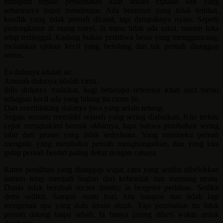
mungkin terjadi perselisihan kuat antara ciptaan lain yang
seharusnya dapat mendengar. Ada benturan yang tidak terlihat,
konflik yang tidak pernah dicatat, tapi dampaknya nyata. Seperti
pertengkaran di ruang sunyi, di mana tidak ada saksi, namun luka
tetap tertinggal. Kadang bukan peristiwa besar yang mengguncang,
melainkan ejekan kecil yang berulang dan tak pernah dianggap
serius.
Es dulunya adalah air.
Amarah dulunya adalah cinta.
Iblis dulunya malaikat, bagi beberapa referensi kitab suci meski
sebagian kecil ada yang bilang itu cuma jin.
Dan overthinking dulunya jiwa yang selalu tenang.
Segala sesuatu memiliki sejarah yang sering diabaikan. Kita terlalu
cepat menghakimi bentuk akhirnya, lupa bahwa perubahan sering
lahir dari proses yang tidak sederhana. Yang membeku pernah
mengalir, yang membakar pernah menghangatkan, dan yang kini
gelap pernah berdiri paling dekat dengan cahaya.
Ritme peralihan yang dianggap wajar, citra yang sedikit dibelokkan
namun tetap menjadi bagian dari kehendak dan memang nyata.
Dunia tidak berubah secara drastis; ia bergeser perlahan. Sedikit
demi sedikit. Sampai suatu hari, kita bangun dan tidak lagi
mengenali apa yang dulu terasa akrab. Tapi perubahan itu tidak
pernah datang tanpa sebab. Ia hanya jarang diberi waktu untuk