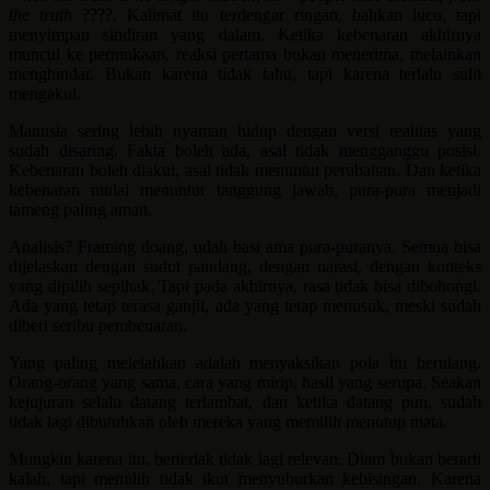
the truth
????. Kalimat itu terdengar ringan, bahkan lucu, tapi
menyimpan sindiran yang dalam. Ketika kebenaran akhirnya
muncul ke permukaan, reaksi pertama bukan menerima, melainkan
menghindar. Bukan karena tidak tahu, tapi karena terlalu sulit
mengakui.
Manusia sering lebih nyaman hidup dengan versi realitas yang
sudah disaring. Fakta boleh ada, asal tidak mengganggu posisi.
Kebenaran boleh diakui, asal tidak menuntut perubahan. Dan ketika
kebenaran mulai menuntut tanggung jawab, pura-pura menjadi
tameng paling aman.
Analisis? Framing doang, udah basi ama pura-puranya. Semua bisa
dijelaskan dengan sudut pandang, dengan narasi, dengan konteks
yang dipilih sepihak. Tapi pada akhirnya, rasa tidak bisa dibohongi.
Ada yang tetap terasa ganjil, ada yang tetap menusuk, meski sudah
diberi seribu pembenaran.
Yang paling melelahkan adalah menyaksikan pola itu berulang.
Orang-orang yang sama, cara yang mirip, hasil yang serupa. Seakan
kejujuran selalu datang terlambat, dan ketika datang pun, sudah
tidak lagi dibutuhkan oleh mereka yang memilih menutup mata.
Mungkin karena itu, berteriak tidak lagi relevan. Diam bukan berarti
kalah, tapi memilih tidak ikut menyuburkan kebisingan. Karena