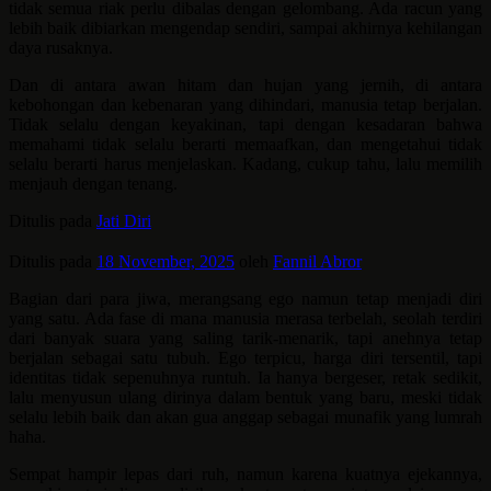
tidak semua riak perlu dibalas dengan gelombang. Ada racun yang
lebih baik dibiarkan mengendap sendiri, sampai akhirnya kehilangan
daya rusaknya.
Dan di antara awan hitam dan hujan yang jernih, di antara
kebohongan dan kebenaran yang dihindari, manusia tetap berjalan.
Tidak selalu dengan keyakinan, tapi dengan kesadaran bahwa
memahami tidak selalu berarti memaafkan, dan mengetahui tidak
selalu berarti harus menjelaskan. Kadang, cukup tahu, lalu memilih
menjauh dengan tenang.
Ditulis pada
Jati Diri
Ditulis pada
18 November, 2025
oleh
Fannil Abror
Bagian dari para jiwa, merangsang ego namun tetap menjadi diri
yang satu. Ada fase di mana manusia merasa terbelah, seolah terdiri
dari banyak suara yang saling tarik-menarik, tapi anehnya tetap
berjalan sebagai satu tubuh. Ego terpicu, harga diri tersentil, tapi
identitas tidak sepenuhnya runtuh. Ia hanya bergeser, retak sedikit,
lalu menyusun ulang dirinya dalam bentuk yang baru, meski tidak
selalu lebih baik dan akan gua anggap sebagai munafik yang lumrah
haha.
Sempat hampir lepas dari ruh, namun karena kuatnya ejekannya,