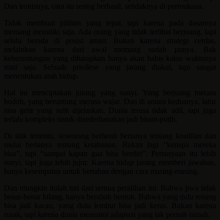
Dan ironisnya, cara itu sering berhasil, setidaknya di permukaan.
Tidak membuat pilihan yang tepat, tapi karena pada dasarnya
memang memiliki saja. Ada orang yang tidak terlihat berjuang, tapi
selalu berada di posisi aman. Bukan karena strategi cerdas,
melainkan karena dari awal memang sudah punya. Bak
keberuntungan yang diharapkan hanya akan habis kalau waktunya
mati saja. Sebuah privilese yang jarang diakui, tapi sangat
menentukan arah hidup.
Hal ini menciptakan jurang yang sunyi. Yang berjuang merasa
bodoh, yang beruntung merasa wajar. Dan di antara keduanya, lahir
rasa getir yang sulit dijelaskan. Dunia terasa tidak adil, tapi juga
terlalu kompleks untuk disederhanakan jadi hitam-putih.
Di titik tertentu, seseorang berhenti bertanya tentang keadilan dan
mulai bertanya tentang ketahanan. Bukan lagi “kenapa mereka
bisa”, tapi “sampai kapan gua bisa berdiri”. Pertanyaan itu lebih
sunyi, tapi juga lebih jujur. Karena hidup jarang memberi jawaban,
hanya kesempatan untuk bertahan dengan cara masing-masing.
Dan mungkin itulah inti dari semua peralihan ini. Bahwa jiwa tidak
benar-benar hilang, hanya berubah bentuk. Bahwa yang dulu tenang
bisa jadi kacau, yang dulu lembut bisa jadi keras. Bukan karena
rusak, tapi karena dunia menuntut adaptasi yang tak pernah ramah.