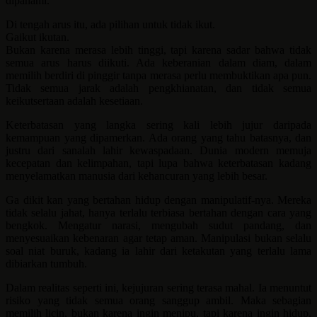
dipahami.
Di tengah arus itu, ada pilihan untuk tidak ikut.
Gaikut ikutan.
Bukan karena merasa lebih tinggi, tapi karena sadar bahwa tidak
semua arus harus diikuti. Ada keberanian dalam diam, dalam
memilih berdiri di pinggir tanpa merasa perlu membuktikan apa pun.
Tidak semua jarak adalah pengkhianatan, dan tidak semua
keikutsertaan adalah kesetiaan.
Keterbatasan yang langka sering kali lebih jujur daripada
kemampuan yang dipamerkan. Ada orang yang tahu batasnya, dan
justru dari sanalah lahir kewaspadaan. Dunia modern memuja
kecepatan dan kelimpahan, tapi lupa bahwa keterbatasan kadang
menyelamatkan manusia dari kehancuran yang lebih besar.
Ga dikit kan yang bertahan hidup dengan manipulatif-nya. Mereka
tidak selalu jahat, hanya terlalu terbiasa bertahan dengan cara yang
bengkok. Mengatur narasi, mengubah sudut pandang, dan
menyesuaikan kebenaran agar tetap aman. Manipulasi bukan selalu
soal niat buruk, kadang ia lahir dari ketakutan yang terlalu lama
dibiarkan tumbuh.
Dalam realitas seperti ini, kejujuran sering terasa mahal. Ia menuntut
risiko yang tidak semua orang sanggup ambil. Maka sebagian
memilih licin, bukan karena ingin menipu, tapi karena ingin hidup.