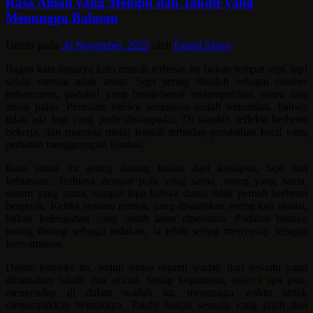
Rasa Aman yang Menipu dan Takdir yang
Menunggu Balasan
Ditulis pada
30 November, 2025
oleh
Fannil Abror
Bagus kata-katanya kalo musuh terbesar itu bukan tempat sepi, tapi
selalu merasa udah aman. Sepi sering dituduh sebagai sumber
kehancuran, padahal yang benar-benar melumpuhkan justru rasa
aman palsu. Perasaan bahwa semuanya sudah terkendali, bahwa
tidak ada lagi yang perlu diwaspadai. Di sanalah refleksi berhenti
bekerja, dan manusia mulai lengah terhadap perubahan kecil yang
perlahan menggerogoti fondasi.
Rasa aman itu sering datang bukan dari kesiapan, tapi dari
kebiasaan. Terbiasa dengan pola yang sama, orang yang sama,
sistem yang sama, sampai lupa bahwa dunia tidak pernah berhenti
bergerak. Ketika sesuatu runtuh, yang disalahkan sering kali situasi,
bukan kelengahan yang sudah lama dipelihara. Padahal bahaya
jarang datang sebagai ledakan, ia lebih sering menyusup sebagai
kenyamanan.
Dalam konteks itu, hidup terasa seperti wadah dari sesuatu yang
dinamakan takdir dan akibat. Setiap keputusan, sekecil apa pun,
mengendap di dalam wadah itu, menunggu waktu untuk
menampakkan bentuknya. Takdir bukan sesuatu yang jatuh dari