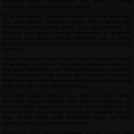
merugikan, bahkan disalahpahami. Tapi justru di sanalah
ketulusannya diuji, tanpa sorak, tanpa validasi.
Di sisi lain, manusia juga pandai menyamar. Ga untuk menghakimi
atau cari pembelaan. Namun saat mabuk miras, orang jadi jujur.
Beda dengan ketika mabuk agama, orang jadi pembohong dan
banyak bet ngarangnya. Kalimat ini terdengar kasar, tapi menyentuh
satu ironi besar. Ketika kesadaran dilemahkan oleh zat, topeng
sering jatuh. Tapi ketika kesadaran diklaim paling suci, topeng justru
dipertebal.
Penekanan yang hanya akan dilihat dari simpul yang mudah diduga
sering menjadi jalan pintas. Orang memilih kesimpulan instan agar
tidak perlu berpikir lebih jauh. Padahal realitas jarang sesederhana
itu. Kebenaran tidak selalu nyaman, dan kebohongan sering terasa
aman. Maka tidak heran jika banyak orang memilih keyakinan yang
menguatkan ego, bukan yang menantangnya.
Di tengah semua kebisingan itu, menulis menjadi bentuk
perlawanan yang sunyi. Menulis adalah menjawab kegelisahan, apa
pun yang ditulis setidaknya yang paling penting adalah buat diri
sendiri. Terserah mau orang ikut nimbrung tau maksudnya apa atau
kaga. Menulis bukan untuk menjelaskan dunia, tapi untuk
merapikan pikiran yang berantakan di kepala.
Tulisan tidak selalu mencari pembenaran. Kadang ia hanya ingin