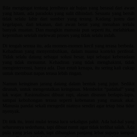
Bila mengingat tentang jernihnya air hujan yang berasal dari awan
yang hitam, ada paradoks yang sulit dihindari. Sesuatu yang bersih
tidak selalu lahir dari sumber yang terang. Kadang justru dari
kegelapan, dari tekanan, dari awan berat yang menahan terlalu
banyak muatan. Dan mungkin manusia pun seperti itu, melahirkan
kejernihan setelah melewati proses yang tidak selalu indah.
Di tengah semua itu, ada momen-momen kecil yang terasa berbeda.
Kehadiran yang menyembuhkan, dalam nuansa konteks periferal.
Tidak selalu datang sebagai solusi besar, tapi sebagai keberadaan
yang tidak menuntut. Kehadiran yang tidak menghakimi, tidak
mengintervensi, hanya ada. Dan entah kenapa, itu sering kali cukup
untuk membuat napas terasa lebih ringan.
Namun keinginan jarang datang dalam bentuk yang jujur. Sedikit
dirunah, untuk mengentalkan keinginan. Membelot “padahal” yang
tak wajar. Rasionalisasi dibuat rapi, alasan disusun berlapis-lapis,
sampai kebohongan terasa seperti kebenaran yang masuk akal.
Manusia pandai sekali mengedit niatnya sendiri agar tetap bisa tidur
nyenyak.
Di titik itu, ironi mulai terasa lucu sekaligus pahit. Ada hal-hal yang
seharusnya sederhana, tapi dibuat rumit agar tidak terlihat salah. Ada
pula yang jelas salah, tapi dibungkus panjang lebar supaya tampak