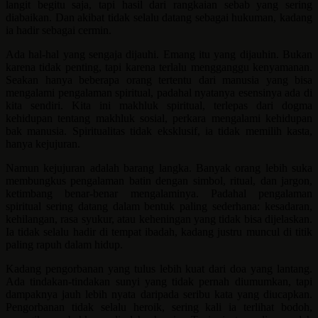
langit begitu saja, tapi hasil dari rangkaian sebab yang sering
diabaikan. Dan akibat tidak selalu datang sebagai hukuman, kadang
ia hadir sebagai cermin.
Ada hal-hal yang sengaja dijauhi. Emang itu yang dijauhin. Bukan
karena tidak penting, tapi karena terlalu mengganggu kenyamanan.
Seakan hanya beberapa orang tertentu dari manusia yang bisa
mengalami pengalaman spiritual, padahal nyatanya esensinya ada di
kita sendiri. Kita ini makhluk spiritual, terlepas dari dogma
kehidupan tentang makhluk sosial, perkara mengalami kehidupan
bak manusia. Spiritualitas tidak eksklusif, ia tidak memilih kasta,
hanya kejujuran.
Namun kejujuran adalah barang langka. Banyak orang lebih suka
membungkus pengalaman batin dengan simbol, ritual, dan jargon,
ketimbang benar-benar mengalaminya. Padahal pengalaman
spiritual sering datang dalam bentuk paling sederhana: kesadaran,
kehilangan, rasa syukur, atau keheningan yang tidak bisa dijelaskan.
Ia tidak selalu hadir di tempat ibadah, kadang justru muncul di titik
paling rapuh dalam hidup.
Kadang pengorbanan yang tulus lebih kuat dari doa yang lantang.
Ada tindakan-tindakan sunyi yang tidak pernah diumumkan, tapi
dampaknya jauh lebih nyata daripada seribu kata yang diucapkan.
Pengorbanan tidak selalu heroik, sering kali ia terlihat bodoh,