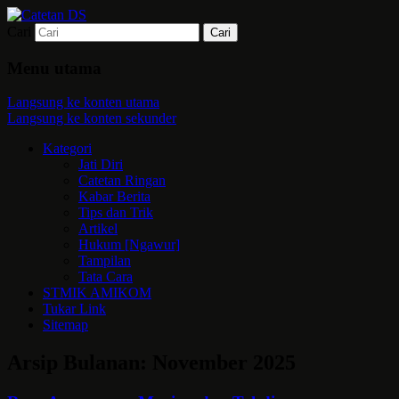
Cari
Mari bermimpi dan ciptakan kehendak
Catetan DS
Menu utama
Langsung ke konten utama
Langsung ke konten sekunder
Kategori
Jati Diri
Catetan Ringan
Kabar Berita
Tips dan Trik
Artikel
Hukum [Ngawur]
Tampilan
Tata Cara
STMIK AMIKOM
Tukar Link
Sitemap
Arsip Bulanan:
November 2025