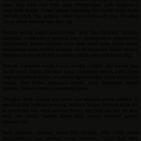
jujur. Jujur pada rasa lelah, pada kebingungan, pada kontradiksi
yang tidak selesai. Dalam tulisan, seseorang bisa berdiri tanpa harus
memilih pihak, bisa bertanya tanpa harus menjawab. Dan itu sudah
cukup untuk bertahan satu hari lagi.
Namun seiring waktu, kompleksitas tidak bisa dihindari. Semakin
kompleks arsitekturnya, semakin harus meningkatkan pengetahuan
fundamental. Karena hasilnya akan lebih parah kalau hanya modal
bernostalgia tanpa melihat kembali
why
di dalamnya. Tanpa fondasi,
bangunan hanya akan jadi monumen rapuh yang runtuh saat diuji.
Banyak kegagalan bukan karena kurang canggih, tapi karena lupa
alasan awal. Sistem dibangun tanpa memahami esensi, relasi dijaga
tanpa memahami tujuan, keyakinan dipertahankan tanpa memahami
makna. Dan ketika semuanya runtuh, yang disalahkan adalah
keadaan, bukan kelalaian memahami dasar.
Mungkin itulah kenapa rasa aman bisa menjadi musuh terbesar. Ia
membuat kita berhenti bertanya, berhenti belajar, berhenti waspada.
Ia membujuk kita untuk percaya bahwa apa yang ada hari ini akan
tetap ada besok. Padahal hidup tidak pernah memberi garansi
semacam itu.
Pada akhirnya, manusia hanya bisa memilih: tetap sadar dalam
ketidakpastian, atau nyaman dalam kebutaan. Takdir akan tetap