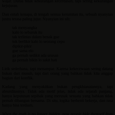
wajar. Dunia tidak kekurangan kecerdasan, tapi sering kekurangan
kejujuran.
Dan entah kenapa, di tengah semua kerumitan itu, sebuah nyanyian
justru terasa paling jujur. Nyanyian ini sih:
tak menyangka
kalo lo seburuk itu
tak terlintas dalam benak gue
tuk berfikir kalo lo seorang cepu
dipikir-pikir
gue sama elo
ga pernah sedikit ada urusan
ga pernah bikin lo sakit hati
Lirik sederhana, tapi menampar. Karena kekecewaan sering datang
bukan dari musuh, tapi dari orang yang bahkan tidak kita anggap
bagian dari konflik.
Kadang yang menyakitkan bukan pengkhianatannya, tapi
absurditasnya. Tidak ada motif jelas, tidak ada sejarah panjang,
hanya keputusan sepihak yang merusak sesuatu yang bahkan tidak
pernah dibangun bersama. Di situ, logika berhenti bekerja, dan rasa
hanya bisa terdiam.
When the truth is no longer hidden, now people hide themself from