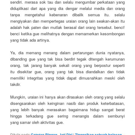
sendiri. merasa sok tau dan selalu mengumbar perkataan yang
diduplikasi dari apa yang dia dengar melalui media dan orang
tanpa mengetahui kebenaran dibalik semua itu. selalu
mengiyakan dan mempertegas uraian orang lain seakan-akan itu
adalah hak paten dan mutlak berasal dari orang tersebut. benci!
benci ketika gue melihatnya dengan memamerkan kesombongan
yang tidak ada artinya.
Ya, dia memang menang dalam pertarungan dunia nyatanya,
dibanding gue yang tak bisa berdiri tegak ditengah kerumunan
orang, tak jarang banyak sekali orang yang berpostur seperti
itu disekitar gue, orang yang tak bisa diandalkan dan tidak
memiliki integritas yang tidak dapat dimusnahkan meski oleh
takdir.
Mungkin, uraian ini hanya akan dirasakan oleh orang yang selalu
disengsarakan oleh keinginan nasib dan produk keterbatasan,
yang lebih banyak merasakan bagaimana hidup sangat berat
hingga terkadang gue sering menangis dalam sembunyi
yang samar oleh aktivitas gue.
Ditulis pada
Catetan Ringan
,
Jati Diri
|
Tinggalkan sebuah balasan