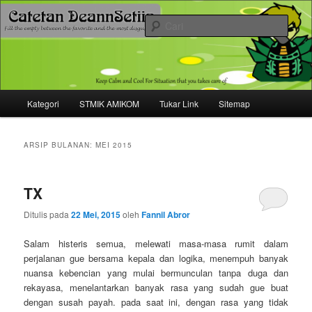
Mari bermimpi dan ciptakan kehendak
Cari
Catetan DS
Menu
Kategori
STMIK AMIKOM
Tukar Link
Sitemap
Langsung
Langsung
utama
ke
ke
ARSIP BULANAN:
MEI 2015
konten
konten
TX
utama
sekunder
Ditulis pada
22 Mei, 2015
oleh
Fannil Abror
Salam histeris semua, melewati masa-masa rumit dalam
perjalanan gue bersama kepala dan logika, menempuh banyak
nuansa kebencian yang mulai bermunculan tanpa duga dan
rekayasa, menelantarkan banyak rasa yang sudah gue buat
dengan susah payah. pada saat ini, dengan rasa yang tidak