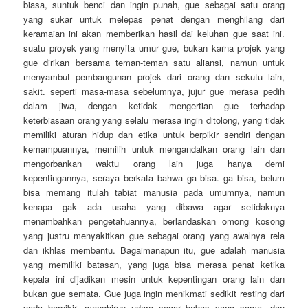
biasa, suntuk benci dan ingin punah, gue sebagai satu orang
yang sukar untuk melepas penat dengan menghilang dari
keramaian ini akan memberikan hasil dai keluhan gue saat ini.
suatu proyek yang menyita umur gue, bukan karna projek yang
gue dirikan bersama teman-teman satu aliansi, namun untuk
menyambut pembangunan projek dari orang dan sekutu lain,
sakit. seperti masa-masa sebelumnya, jujur gue merasa pedih
dalam jiwa, dengan ketidak mengertian gue terhadap
keterbiasaan orang yang selalu merasa ingin ditolong, yang tidak
memiliki aturan hidup dan etika untuk berpikir sendiri dengan
kemampuannya, memilih untuk mengandalkan orang lain dan
mengorbankan waktu orang lain juga hanya demi
kepentingannya, seraya berkata bahwa ga bisa. ga bisa, belum
bisa memang itulah tabiat manusia pada umumnya, namun
kenapa gak ada usaha yang dibawa agar setidaknya
menambahkan pengetahuannya, berlandaskan omong kosong
yang justru menyakitkan gue sebagai orang yang awalnya rela
dan ikhlas membantu. Bagaimanapun itu, gue adalah manusia
yang memiliki batasan, yang juga bisa merasa penat ketika
kepala ini dijadikan mesin untuk kepentingan orang lain dan
bukan gue semata. Gue juga ingin menikmati sedikit resting dari
pada berpikir, menghirup udara segar bebas yang sama, dan