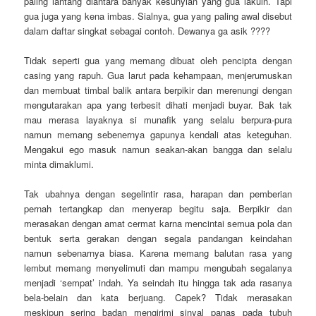
paling lantang diantara banyak kesunyian yang gua lakuin. Tapi
gua juga yang kena imbas. Sialnya, gua yang paling awal disebut
dalam daftar singkat sebagai contoh. Dewanya ga asik ????
Tidak seperti gua yang memang dibuat oleh pencipta dengan
casing yang rapuh. Gua larut pada kehampaan, menjerumuskan
dan membuat timbal balik antara berpikir dan merenungi dengan
mengutarakan apa yang terbesit dihati menjadi buyar. Bak tak
mau merasa layaknya si munafik yang selalu berpura-pura
namun memang sebenernya gapunya kendali atas keteguhan.
Mengakui ego masuk namun seakan-akan bangga dan selalu
minta dimaklumi.
Tak ubahnya dengan segelintir rasa, harapan dan pemberian
pernah tertangkap dan menyerap begitu saja. Berpikir dan
merasakan dengan amat cermat karna mencintai semua pola dan
bentuk serta gerakan dengan segala pandangan keindahan
namun sebenarnya biasa. Karena memang balutan rasa yang
lembut memang menyelimuti dan mampu mengubah segalanya
menjadi ‘sempat’ indah. Ya seindah itu hingga tak ada rasanya
bela-belain dan kata berjuang. Capek? Tidak merasakan
meskipun sering badan mengirimi sinyal panas pada tubuh