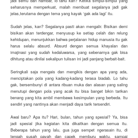
jadi semu dan hambar, lo tahu kan? Ketika simpul-simpul yang
seharusnya memperkuat, malah membuat segalanya jadi gak
jelas,terutama dengan tema yang kayak ‘gak ada lagi’ itu.
Sudah jelas, kan? Segalanya pasti akan mengalir. Bisikan demi
bisikan akan terdengar, menyusup ke setiap celah dan relung
kehidupan, menunjukkan bahwa perjalanan hidup manusia itu gak
harus selalu absurd. Absurd dengan semua khayalan dan
imajinasi yang sudah kedaluwarsa, yang sebenarnya gak bisa
dihitung atau dinilai sekalipun tulisan ini jadi panjang berbait-bait.
Seringkali saja mengais dan mengikis dengan apa yang ada,
menciptakan pola yang kadang-kadang terasa biadab. Lo tahu
gak, bersembunyi di antara ribuan muka dan alasan yang saling
menutupi dengan pola yang acak itu bisa banget bikin tarikan
benang yang kita ambil membawa kesimpulan yang berbeda. Itu
sendiri yang nantinya akan menjadi daya tarik tersendiri.
Awal baru? Apa itu? Hari, bulan, tahun yang spesial? Ya, bisa
jadi spesial jika kegiatan kita dikaitkan dengan semua itu.
Beberapa tahun yang lalu, gua juga sempet ngerasain itu, di
tengah susah payah dan capek memburu waktu, sampai