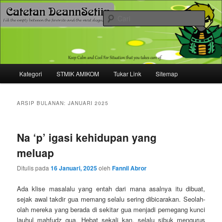
Mari bermimpi dan ciptakan kehendak
Cari
Catetan DS
Menu
Kategori
STMIK AMIKOM
Tukar Link
Sitemap
Langsung
Langsung
utama
ke
ke
ARSIP BULANAN:
JANUARI 2025
konten
konten
Na ‘p’ igasi kehidupan yang
utama
sekunder
meluap
Ditulis pada
16 Januari, 2025
oleh
Fannil Abror
Ada klise masalalu yang entah dari mana asalnya itu dibuat,
sejak awal takdir gua memang selalu sering dibicarakan. Seolah-
olah mereka yang berada di sekitar gua menjadi pemegang kunci
lauhul mahfudz gua. Hebat sekali kan, selalu sibuk mengurus