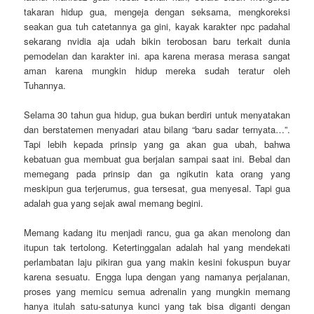
takaran hidup gua, mengeja dengan seksama, mengkoreksi
seakan gua tuh catetannya ga gini, kayak karakter npc padahal
sekarang nvidia aja udah bikin terobosan baru terkait dunia
pemodelan dan karakter ini. apa karena merasa merasa sangat
aman karena mungkin hidup mereka sudah teratur oleh
Tuhannya.
Selama 30 tahun gua hidup, gua bukan berdiri untuk menyatakan
dan berstatemen menyadari atau bilang “baru sadar ternyata…”.
Tapi lebih kepada prinsip yang ga akan gua ubah, bahwa
kebatuan gua membuat gua berjalan sampai saat ini. Bebal dan
memegang pada prinsip dan ga ngikutin kata orang yang
meskipun gua terjerumus, gua tersesat, gua menyesal. Tapi gua
adalah gua yang sejak awal memang begini.
Memang kadang itu menjadi rancu, gua ga akan menolong dan
itupun tak tertolong. Ketertinggalan adalah hal yang mendekati
perlambatan laju pikiran gua yang makin kesini fokuspun buyar
karena sesuatu. Engga lupa dengan yang namanya perjalanan,
proses yang memicu semua adrenalin yang mungkin memang
hanya itulah satu-satunya kunci yang tak bisa diganti dengan