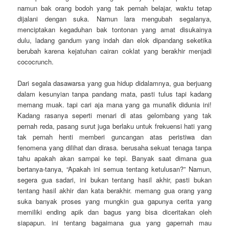
namun bak orang bodoh yang tak pernah belajar, waktu tetap
dijalani dengan suka. Namun lara mengubah segalanya,
menciptakan kegaduhan bak tontonan yang amat disukainya
dulu, ladang gandum yang indah dan elok dipandang seketika
berubah karena kejatuhan cairan coklat yang berakhir menjadi
cococrunch.
Dari segala dasawarsa yang gua hidup didalamnya, gua berjuang
dalam kesunyian tanpa pandang mata, pasti tulus tapi kadang
memang muak. tapi cari aja mana yang ga munafik didunia ini!
Kadang rasanya seperti menari di atas gelombang yang tak
pernah reda, pasang surut juga berlaku untuk frekuensi hati yang
tak pernah henti memberi guncangan atas peristiwa dan
fenomena yang dilihat dan dirasa. berusaha sekuat tenaga tanpa
tahu apakah akan sampai ke tepi. Banyak saat dimana gua
bertanya-tanya, “Apakah ini semua tentang ketulusan?” Namun,
segera gua sadari, ini bukan tentang hasil akhir, pasti bukan
tentang hasil akhir dan kata berakhir. memang gua orang yang
suka banyak proses yang mungkin gua gapunya cerita yang
memiliki ending apik dan bagus yang bisa diceritakan oleh
siapapun. ini tentang bagaimana gua yang gapernah mau