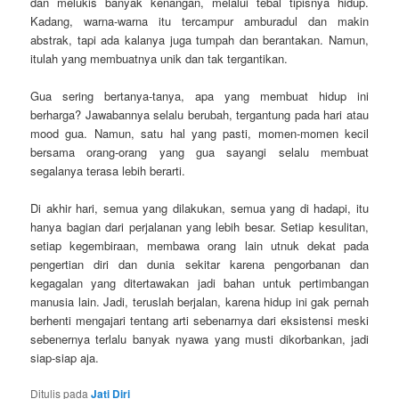
dan melukis banyak kenangan, melalui tebal tipisnya hidup.
Kadang, warna-warna itu tercampur amburadul dan makin
abstrak, tapi ada kalanya juga tumpah dan berantakan. Namun,
itulah yang membuatnya unik dan tak tergantikan.
Gua sering bertanya-tanya, apa yang membuat hidup ini
berharga? Jawabannya selalu berubah, tergantung pada hari atau
mood gua. Namun, satu hal yang pasti, momen-momen kecil
bersama orang-orang yang gua sayangi selalu membuat
segalanya terasa lebih berarti.
Di akhir hari, semua yang dilakukan, semua yang di hadapi, itu
hanya bagian dari perjalanan yang lebih besar. Setiap kesulitan,
setiap kegembiraan, membawa orang lain utnuk dekat pada
pengertian diri dan dunia sekitar karena pengorbanan dan
kegagalan yang ditertawakan jadi bahan untuk pertimbangan
manusia lain. Jadi, teruslah berjalan, karena hidup ini gak pernah
berhenti mengajari tentang arti sebenarnya dari eksistensi meski
sebenernya terlalu banyak nyawa yang musti dikorbankan, jadi
siap-siap aja.
Ditulis pada
Jati Diri