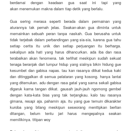
berdamai dengan keadaan gua saat ini tapi yang
akan menemukan makna dalam tiap detik yang berlalu.
Gua sering merasa seperti berada dalam permainan yang
aturannya tak pernah jelas. Seakan-akan gua diminta untuk
memainkan sebuah peran tanpa naskah. Gua berusaha untuk
tidak terjebak dalam perbandingan yang sia-sia, karena gua tahu
setiap cerita itu unik dan setiap perjuangan itu berharga.
sekalipun ada hati yang harus dihancurkan. ada iba dan rasa
terabaikan akan fenomena. tak terlihat meskipun sudah sekuat
tenaga beranjak dari lumpur hidup yang sialnya bikin hidung gue
kesumbet dan gabisa napas. tau kan rasanya diikat kedua kaki
dan ditinggalkan di semua pelataran yang kosong. hanya lantai
yang ditemukan. adu dengan rasa gatal yang sama sekali gabisa
digaruk karna tangan diikat. gausah jauh-jauh ngomong gembel
dengan kata-kata bias yang tak terjangkau. kalo tau rasanya
gimana, resapi aja. pahamin aja. itu yang gue temuin dikarakter
kuroba yang bilang meskipun seseorang menitipkan berlian
ditangan, belum tentu jari harus mengepalnya seakan
memilikinya. titipan woy