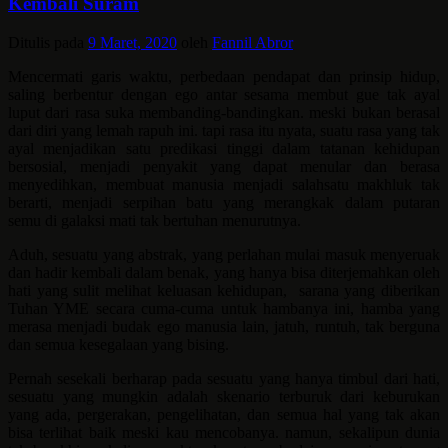
Kembali Suram
Ditulis pada
9 Maret, 2020
oleh
Fannil Abror
Mencermati garis waktu, perbedaan pendapat dan prinsip hidup,
saling berbentur dengan ego antar sesama membut gue tak ayal
luput dari rasa suka membanding-bandingkan. meski bukan berasal
dari diri yang lemah rapuh ini. tapi rasa itu nyata, suatu rasa yang tak
ayal menjadikan satu predikasi tinggi dalam tatanan kehidupan
bersosial, menjadi penyakit yang dapat menular dan berasa
menyedihkan, membuat manusia menjadi salahsatu makhluk tak
berarti, menjadi serpihan batu yang merangkak dalam putaran
semu di galaksi mati tak bertuhan menurutnya.
Aduh, sesuatu yang abstrak, yang perlahan mulai masuk menyeruak
dan hadir kembali dalam benak, yang hanya bisa diterjemahkan oleh
hati yang sulit melihat keluasan kehidupan, sarana yang diberikan
Tuhan YME secara cuma-cuma untuk hambanya ini, hamba yang
merasa menjadi budak ego manusia lain, jatuh, runtuh, tak berguna
dan semua kesegalaan yang bising.
Pernah sesekali berharap pada sesuatu yang hanya timbul dari hati,
sesuatu yang mungkin adalah skenario terburuk dari keburukan
yang ada, pergerakan, pengelihatan, dan semua hal yang tak akan
bisa terlihat baik meski kau mencobanya. namun, sekalipun dunia