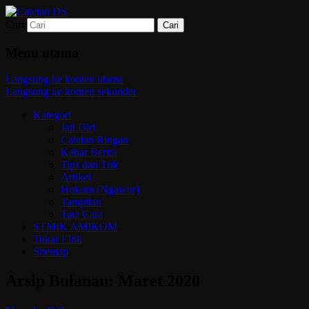
Cari
Mari bermimpi dan ciptakan kehendak
Catetan DS
Menu utama
Langsung ke konten utama
Langsung ke konten sekunder
Kategori
Jati Diri
Catetan Ringan
Kabar Berita
Tips dan Trik
Artikel
Hukum [Ngawur]
Tampilan
Tata Cara
STMIK AMIKOM
Tukar Link
Sitemap
Arsip Bulanan:
Maret 2020