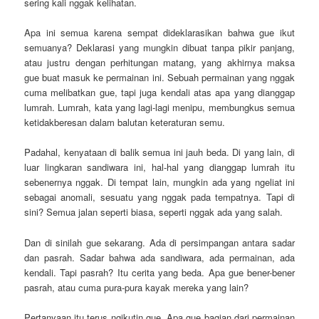
sering kali nggak kelihatan.
Apa ini semua karena sempat dideklarasikan bahwa gue ikut
semuanya? Deklarasi yang mungkin dibuat tanpa pikir panjang,
atau justru dengan perhitungan matang, yang akhirnya maksa
gue buat masuk ke permainan ini. Sebuah permainan yang nggak
cuma melibatkan gue, tapi juga kendali atas apa yang dianggap
lumrah. Lumrah, kata yang lagi-lagi menipu, membungkus semua
ketidakberesan dalam balutan keteraturan semu.
Padahal, kenyataan di balik semua ini jauh beda. Di yang lain, di
luar lingkaran sandiwara ini, hal-hal yang dianggap lumrah itu
sebenernya nggak. Di tempat lain, mungkin ada yang ngeliat ini
sebagai anomali, sesuatu yang nggak pada tempatnya. Tapi di
sini? Semua jalan seperti biasa, seperti nggak ada yang salah.
Dan di sinilah gue sekarang. Ada di persimpangan antara sadar
dan pasrah. Sadar bahwa ada sandiwara, ada permainan, ada
kendali. Tapi pasrah? Itu cerita yang beda. Apa gue bener-bener
pasrah, atau cuma pura-pura kayak mereka yang lain?
Pertanyaan itu terus ngikutin gue. Apa gue bagian dari permainan