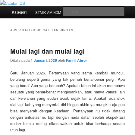
Mari bermimpi dan ciptakan kehendak
Menu
Cari
Kategori
STMIK AMIKOM
Tukar Link
Sitemap
Langsung
Langsung
utama
Catetan DS
ke
ke
ARSIP KATEGORI:
CATETAN RINGAN
konten
konten
Mulai lagi dan mulai lagi
utama
sekunder
Ditulis pada
1 Januari, 2026
oleh
Fannil Abror
Satu Januari 2026. Pertanyaan yang sama kembali muncul,
berulang seperti gema yang tak pernah benar-benar pergi. Apa
yang baru? Apa yang berubah? Apakah tahun ini akan membawa
sesuatu yang benar-benar mengesankan, atau hanya variasi lain
dari kelelahan yang sudah akrab sejak lama. Apakah ada stok
sial lagi kah yang menyertai diri hingga akhirnya mungkin aja gua
bisa menyerah dengan keadaan. Pertanyaan itu tidak datang
dengan antusiasme, tapi dengan nada datar, seolah ekspektasi
sudah terlalu sering dikecewakan untuk bisa berharap secara
utuh lagi.