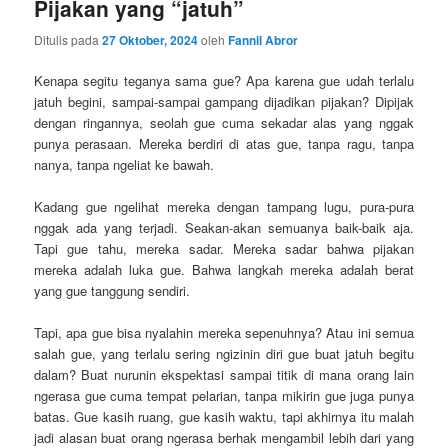
Pijakan yang “jatuh”
Ditulis pada
27 Oktober, 2024
oleh
Fannil Abror
Kenapa segitu teganya sama gue? Apa karena gue udah terlalu
jatuh begini, sampai-sampai gampang dijadikan pijakan? Dipijak
dengan ringannya, seolah gue cuma sekadar alas yang nggak
punya perasaan. Mereka berdiri di atas gue, tanpa ragu, tanpa
nanya, tanpa ngeliat ke bawah.
Kadang gue ngelihat mereka dengan tampang lugu, pura-pura
nggak ada yang terjadi. Seakan-akan semuanya baik-baik aja.
Tapi gue tahu, mereka sadar. Mereka sadar bahwa pijakan
mereka adalah luka gue. Bahwa langkah mereka adalah berat
yang gue tanggung sendiri.
Tapi, apa gue bisa nyalahin mereka sepenuhnya? Atau ini semua
salah gue, yang terlalu sering ngizinin diri gue buat jatuh begitu
dalam? Buat nurunin ekspektasi sampai titik di mana orang lain
ngerasa gue cuma tempat pelarian, tanpa mikirin gue juga punya
batas. Gue kasih ruang, gue kasih waktu, tapi akhirnya itu malah
jadi alasan buat orang ngerasa berhak mengambil lebih dari yang