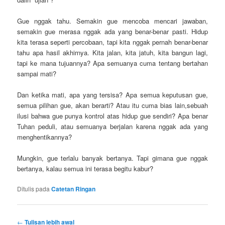
Gue nggak tahu. Semakin gue mencoba mencari jawaban,
semakin gue merasa nggak ada yang benar-benar pasti. Hidup
kita terasa seperti percobaan, tapi kita nggak pernah benar-benar
tahu apa hasil akhirnya. Kita jalan, kita jatuh, kita bangun lagi,
tapi ke mana tujuannya? Apa semuanya cuma tentang bertahan
sampai mati?
Dan ketika mati, apa yang tersisa? Apa semua keputusan gue,
semua pilihan gue, akan berarti? Atau itu cuma bias lain,sebuah
ilusi bahwa gue punya kontrol atas hidup gue sendiri? Apa benar
Tuhan peduli, atau semuanya berjalan karena nggak ada yang
menghentikannya?
Mungkin, gue terlalu banyak bertanya. Tapi gimana gue nggak
bertanya, kalau semua ini terasa begitu kabur?
Ditulis pada
Catetan Ringan
Navigasi
←
Tulisan lebih awal