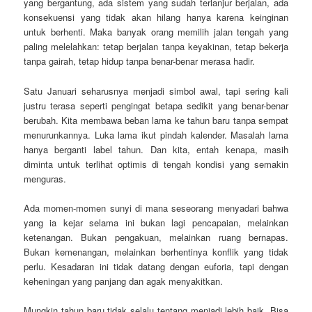
yang bergantung, ada sistem yang sudah terlanjur berjalan, ada
konsekuensi yang tidak akan hilang hanya karena keinginan
untuk berhenti. Maka banyak orang memilih jalan tengah yang
paling melelahkan: tetap berjalan tanpa keyakinan, tetap bekerja
tanpa gairah, tetap hidup tanpa benar-benar merasa hadir.
Satu Januari seharusnya menjadi simbol awal, tapi sering kali
justru terasa seperti pengingat betapa sedikit yang benar-benar
berubah. Kita membawa beban lama ke tahun baru tanpa sempat
menurunkannya. Luka lama ikut pindah kalender. Masalah lama
hanya berganti label tahun. Dan kita, entah kenapa, masih
diminta untuk terlihat optimis di tengah kondisi yang semakin
menguras.
Ada momen-momen sunyi di mana seseorang menyadari bahwa
yang ia kejar selama ini bukan lagi pencapaian, melainkan
ketenangan. Bukan pengakuan, melainkan ruang bernapas.
Bukan kemenangan, melainkan berhentinya konflik yang tidak
perlu. Kesadaran ini tidak datang dengan euforia, tapi dengan
keheningan yang panjang dan agak menyakitkan.
Mungkin tahun baru tidak selalu tentang menjadi lebih baik. Bisa