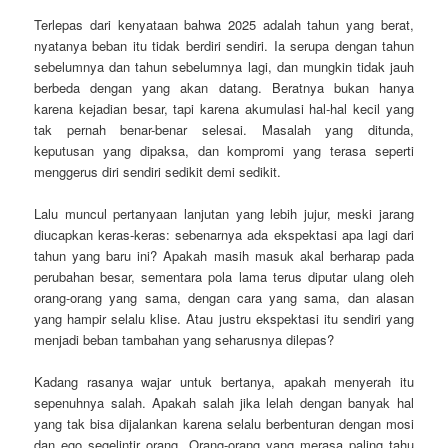
Terlepas dari kenyataan bahwa 2025 adalah tahun yang berat,
nyatanya beban itu tidak berdiri sendiri. Ia serupa dengan tahun
sebelumnya dan tahun sebelumnya lagi, dan mungkin tidak jauh
berbeda dengan yang akan datang. Beratnya bukan hanya
karena kejadian besar, tapi karena akumulasi hal-hal kecil yang
tak pernah benar-benar selesai. Masalah yang ditunda,
keputusan yang dipaksa, dan kompromi yang terasa seperti
menggerus diri sendiri sedikit demi sedikit.
Lalu muncul pertanyaan lanjutan yang lebih jujur, meski jarang
diucapkan keras-keras: sebenarnya ada ekspektasi apa lagi dari
tahun yang baru ini? Apakah masih masuk akal berharap pada
perubahan besar, sementara pola lama terus diputar ulang oleh
orang-orang yang sama, dengan cara yang sama, dan alasan
yang hampir selalu klise. Atau justru ekspektasi itu sendiri yang
menjadi beban tambahan yang seharusnya dilepas?
Kadang rasanya wajar untuk bertanya, apakah menyerah itu
sepenuhnya salah. Apakah salah jika lelah dengan banyak hal
yang tak bisa dijalankan karena selalu berbenturan dengan mosi
dan ego segelintir orang. Orang-orang yang merasa paling tahu