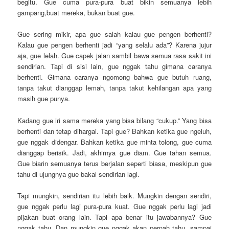
begitu. Gue cuma pura-pura buat bikin semuanya lebih
gampang,buat mereka, bukan buat gue.
Gue sering mikir, apa gue salah kalau gue pengen berhenti?
Kalau gue pengen berhenti jadi “yang selalu ada”? Karena jujur
aja, gue lelah. Gue capek jalan sambil bawa semua rasa sakit ini
sendirian. Tapi di sisi lain, gue nggak tahu gimana caranya
berhenti. Gimana caranya ngomong bahwa gue butuh ruang,
tanpa takut dianggap lemah, tanpa takut kehilangan apa yang
masih gue punya.
Kadang gue iri sama mereka yang bisa bilang “cukup.” Yang bisa
berhenti dan tetap dihargai. Tapi gue? Bahkan ketika gue ngeluh,
gue nggak didengar. Bahkan ketika gue minta tolong, gue cuma
dianggap berisik. Jadi, akhirnya gue diam. Gue tahan semua.
Gue biarin semuanya terus berjalan seperti biasa, meskipun gue
tahu di ujungnya gue bakal sendirian lagi.
Tapi mungkin, sendirian itu lebih baik. Mungkin dengan sendiri,
gue nggak perlu lagi pura-pura kuat. Gue nggak perlu lagi jadi
pijakan buat orang lain. Tapi apa benar itu jawabannya? Gue
nggak tahu. Dan mungkin gue nggak akan pernah tahu, sampai