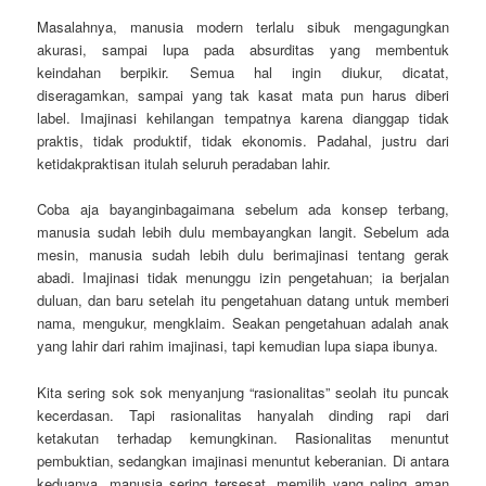
Masalahnya, manusia modern terlalu sibuk mengagungkan
akurasi, sampai lupa pada absurditas yang membentuk
keindahan berpikir. Semua hal ingin diukur, dicatat,
diseragamkan, sampai yang tak kasat mata pun harus diberi
label. Imajinasi kehilangan tempatnya karena dianggap tidak
praktis, tidak produktif, tidak ekonomis. Padahal, justru dari
ketidakpraktisan itulah seluruh peradaban lahir.
Coba aja bayanginbagaimana sebelum ada konsep terbang,
manusia sudah lebih dulu membayangkan langit. Sebelum ada
mesin, manusia sudah lebih dulu berimajinasi tentang gerak
abadi. Imajinasi tidak menunggu izin pengetahuan; ia berjalan
duluan, dan baru setelah itu pengetahuan datang untuk memberi
nama, mengukur, mengklaim. Seakan pengetahuan adalah anak
yang lahir dari rahim imajinasi, tapi kemudian lupa siapa ibunya.
Kita sering sok sok menyanjung “rasionalitas” seolah itu puncak
kecerdasan. Tapi rasionalitas hanyalah dinding rapi dari
ketakutan terhadap kemungkinan. Rasionalitas menuntut
pembuktian, sedangkan imajinasi menuntut keberanian. Di antara
keduanya, manusia sering tersesat, memilih yang paling aman