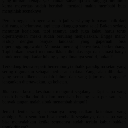
yang lumrah. kenapa ya? bahkan sabar aja sekarang ga dibutuhin
karna mayoritas sudah berubah, menjadi makin membabi buta
menginjak seenaknya
Pernah nggak sih ngerasa udah jadi versi yang lumayan baik dari
diri yang sebelumnya, tapi tetap dianggap sama saja? Bukan sedang
menuntut keajaiban, tapi rasanya aneh juga kalau harus terus
dipertanyakan meski sudah berulang menjelaskan. Engga malu?
Hidup dengan banyak landasan yang gapernah bisa
dipertanggungjawabi? Manusia memang berevolusi, berkembang.
Tapi bukan berarti memunafikkan diri atas ego dan situasi hanya
untuk menutupi kadar lubang yang dibuatnya sendiri, bukan?
Terkadang terasa seperti bersembunyi dibalik paradigma setan yang
sering digunakan sebagai perhiasan makna. Yang salah dibiarkan,
yang semu dikemas seolah luhur, dan yang jujur malah apaan?
jangankan ditertawakan, ga keliatan.
Jika senar kusut, kesabaran mengurai segalanya. Tapi siapa yang
masih bersedia duduk diam memisah benang satu per satu saat
banyak tangan malah sibuk menambah simpul?
Jemari lentik yang sebenarnya menghasilkan ketentuan yang
ambigu. Satu sentuhan bisa membalik segalanya, dan siapa yang
bisa menyalahkan ketika semuanya sudah terlalu kabur bahkan
untuk diingat?