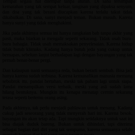
Tempat segala hal dilempar tanpa aturan. Di sana tersimpan
kemarahan yang tak sempat keluar, tangisan yang dipaksa senyum,
dan doa yang tak berani diucapkan karena terlalu takut tidak
dikabulkan. Di sana, sunyi menjadi teman. Bukan musuh. Karena
hanya sunyi yang tidak menghakimi.
Jika pada akhirnya semua ini hanya rangkaian bab tanpa akhir yang
pasti, maka biarkan ia mengalir seperti sekarang. Tidak usah buru-
buru bahagia. Tidak usah memaksakan penyelesaian. Karena hidup
tidak butuh klimaks. Kadang hanya butuh jeda yang cukup untuk
bernapas, sebelum lanjut berhadapan lagi dengan bayangan yang tak
pernah benar-benar pergi.
Dan kalaupun nanti semuanya reda, bukan berarti sembuh. Bisa jadi
hanya karena sudah terbiasa. Karena kemunafikan manusia memang
sebobrok itu. pandai bertahan, meski tak paham lagi untuk siapa.
Pandai menampilkan versi terbaik, meski yang asli sudah lama
hilang bentuknya. Mungkin itu kenapa menatap cermin sekarang
terasa seperti bertemu orang asing.
Pada akhirnya, tak perlu menjadi pahlawan untuk menang. Kadang
cukup jadi seseorang yang tidak menyerah hari ini. Karena besok,
bayangan itu akan tetap ada. Tapi mungkin setidaknya untuk saat ini
bisa diajak duduk bareng. Bukan untuk dihindari, tapi diterima
sebagai bagian dari diri yang tak sempurna, karena semuanya selalu
menjadi bagian dari hal yang amat teramat nyata