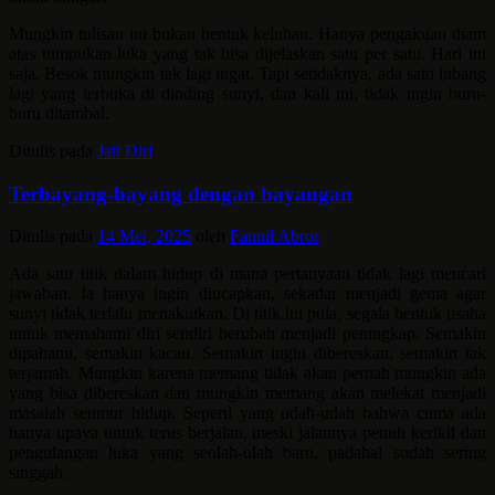
Mungkin tulisan ini bukan bentuk keluhan. Hanya pengakuan diam
atas tumpukan luka yang tak bisa dijelaskan satu per satu. Hari ini
saja. Besok mungkin tak lagi ingat. Tapi setidaknya, ada satu lubang
lagi yang terbuka di dinding sunyi, dan kali ini, tidak ingin buru-
buru ditambal.
Ditulis pada
Jati Diri
Terbayang-bayang dengan bayangan
Ditulis pada
14 Mei, 2025
oleh
Fannil Abror
Ada satu titik dalam hidup di mana pertanyaan tidak lagi mencari
jawaban. Ia hanya ingin diucapkan, sekadar menjadi gema agar
sunyi tidak terlalu menakutkan. Di titik itu pula, segala bentuk usaha
untuk memahami diri sendiri berubah menjadi perangkap. Semakin
dipahami, semakin kacau. Semakin ingin dibereskan, semakin tak
terjamah. Mungkin karena memang tidak akan pernah mungkin ada
yang bisa dibereskan dan mungkin memang akan melekat menjadi
masalah seumur hidup. Seperti yang udah-udah bahwa cuma ada
hanya upaya untuk terus berjalan, meski jalannya penuh kerikil dan
pengulangan luka yang seolah-olah baru, padahal sudah sering
singgah.