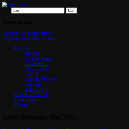
Cari
Mari bermimpi dan ciptakan kehendak
Catetan DS
Menu utama
Langsung ke konten utama
Langsung ke konten sekunder
Kategori
Jati Diri
Catetan Ringan
Kabar Berita
Tips dan Trik
Artikel
Hukum [Ngawur]
Tampilan
Tata Cara
STMIK AMIKOM
Tukar Link
Sitemap
Arsip Bulanan:
Mei 2025