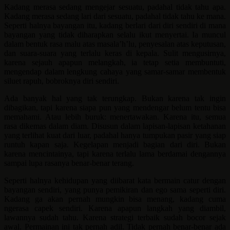
Kadang merasa sedang mengejar sesuatu, padahal tidak tahu apa.
Kadang merasa sedang lari dari sesuatu, padahal tidak tahu ke mana.
Seperti halnya bayangan itu, kadang berlari dari diri sendiri di mana
bayangan yang tidak diharapkan selalu ikut menyertai. Ia muncul
dalam bentuk rasa malu atas masala’h’lu, penyesalan atas keputusan,
dan suara-suara yang terlalu keras di kepala. Sulit mengusirnya,
karena sejauh apapun melangkah, ia tetap setia membuntuti,
mengendap dalam lengkung cahaya yang samar-samar membentuk
siluet rapuh, bobroknya diri sendiri.
Ada banyak hal yang tak terungkap. Bukan karena tak ingin
dibagikan, tapi karena siapa pun yang mendengar belum tentu bisa
memahami. Atau lebih buruk: menertawakan. Karena itu, semua
rasa dikemas dalam diam. Disusun dalam lapisan-lapisan ketahanan
yang terlihat kuat dari luar, padahal hanya tumpukan pasir yang siap
runtuh kapan saja. Kegelapan menjadi bagian dari diri. Bukan
karena mencintainya, tapi karena terlalu lama berdamai dengannya
sampai lupa rasanya benar-benar terang.
Seperti halnya kehidupan yang diibarat kata bermain catur dengan
bayangan sendiri, yang punya pemikiran dan ego sama seperti diri.
Kadang ga akan pernah mungkin bisa menang, kadang cuma
ngerasa capek sendiri. Karena apapun langkah yang diambil,
lawannya sudah tahu. Karena strategi terbaik sudah bocor sejak
awal. Permainan ini tak pernah adil. Tidak pernah benar-benar ada