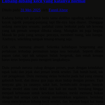
Lubang-lubang kecil yang katanya normal
Ditulis pada
31 Mei, 2025
oleh
Fannil Abror
Kadang hidup tuh ga jauh beda sama aktifitas ngoding, udah berasa
kayak ngetik panjang-panjang tapi file-nya lupa disave. Dianggap
sedang mencipta sesuatu, padahal cuma berkutat pada tab kosong
yang tak pernah sempat dibuka ulang. Mungkin ini juga begitu.
Masuk ke pola yang serupa: percaya, memberi ruang, lalu hampa.
Anehnya, sekeliling tampak tenang-tenang saja.
Cek cek, memang absurd. Seketika kehidupan bergeming atas
perlakuan terhadap permainan tanpa rasa bersalah. Seperti diberi
papan catur, tapi tak satupun bidak bergerak, dan entah kenapa
harus terus berpura-pura mengerti langkahnya.
Dulu pernah merasa cukup dengan proses, puas dengan keindahan
tapak kaki dan jejak dari jemari lentik sendiri. Tak butuh hasil, tak
cari pengakuan. Dulu memang slelau berkelut pada hal yang emang
gabutuh hasil, dan dirasa gua juga akan hidup dengan proses. Tapi
ternyata gitu ya rasanya sakit hati, bertubi-tubi dengan banyak
skema model atau cara dekil dan kali ini masih berulang hingga
menjadi kebiasaan untuk kesekian kalinya, meski memang bukan
dengan hal serupa cara curang meremukkan segalanya. berulang
ulang menciptakan lubang kecil sendiri, dan berulah bagai hal biasa