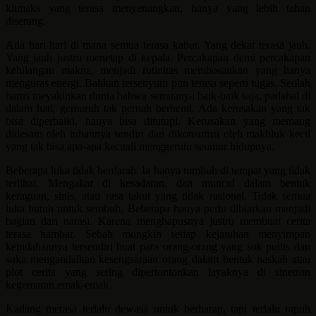
klimaks yang terasa menyenangkan, hanya yang lebih tahan
diserang.
Ada hari-hari di mana semua terasa kabur. Yang dekat terasa jauh.
Yang jauh justru menetap di kepala. Percakapan demi percakapan
kehilangan makna, menjadi rutinitas membosankan yang hanya
menguras energi. Bahkan tersenyum pun terasa seperti tugas. Seolah
harus meyakinkan dunia bahwa semuanya baik-baik saja, padahal di
dalam hati, gemuruh tak pernah berhenti. Ada kerusakan yang tak
bisa diperbaiki, hanya bisa ditutupi. Kerusakan yang memang
didesain oleh tuhannya sendiri dan dikonsumsi oleh makhluk kecil
yang tak bisa apa-apa kecuali menggerutu seumur hidupnya.
Beberapa luka tidak berdarah. Ia hanya tumbuh di tempat yang tidak
terlihat. Mengakar di kesadaran, dan muncul dalam bentuk
keraguan, sinis, atau rasa takut yang tidak rasional. Tidak semua
luka butuh untuk sembuh. Beberapa hanya perlu dibiarkan menjadi
bagian dari narasi. Karena menghapusnya justru membuat cerita
terasa hambar. Sebab mungkin setiap kejatuhan menyimpan
keindahannya tersendiri buat para orang-orang yang sok puitis dan
suka mengandalkan kesengsaraan orang dalam bentuk naskah atau
plot cerita yang sering dipertontonkan layaknya di sinetron
kegemaran emak-emak
Kadang merasa terlalu dewasa untuk berharap, tapi terlalu rapuh