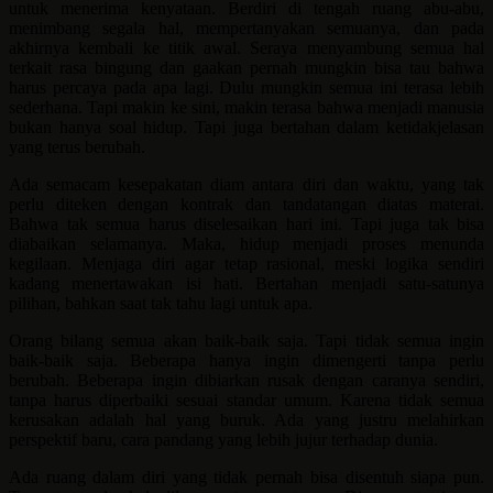
untuk menerima kenyataan. Berdiri di tengah ruang abu-abu,
menimbang segala hal, mempertanyakan semuanya, dan pada
akhirnya kembali ke titik awal. Seraya menyambung semua hal
terkait rasa bingung dan gaakan pernah mungkin bisa tau bahwa
harus percaya pada apa lagi. Dulu mungkin semua ini terasa lebih
sederhana. Tapi makin ke sini, makin terasa bahwa menjadi manusia
bukan hanya soal hidup. Tapi juga bertahan dalam ketidakjelasan
yang terus berubah.
Ada semacam kesepakatan diam antara diri dan waktu, yang tak
perlu diteken dengan kontrak dan tandatangan diatas materai.
Bahwa tak semua harus diselesaikan hari ini. Tapi juga tak bisa
diabaikan selamanya. Maka, hidup menjadi proses menunda
kegilaan. Menjaga diri agar tetap rasional, meski logika sendiri
kadang menertawakan isi hati. Bertahan menjadi satu-satunya
pilihan, bahkan saat tak tahu lagi untuk apa.
Orang bilang semua akan baik-baik saja. Tapi tidak semua ingin
baik-baik saja. Beberapa hanya ingin dimengerti tanpa perlu
berubah. Beberapa ingin dibiarkan rusak dengan caranya sendiri,
tanpa harus diperbaiki sesuai standar umum. Karena tidak semua
kerusakan adalah hal yang buruk. Ada yang justru melahirkan
perspektif baru, cara pandang yang lebih jujur terhadap dunia.
Ada ruang dalam diri yang tidak pernah bisa disentuh siapa pun.