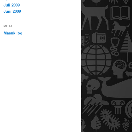
Juli 2009
Juni 2009
META
Masuk log