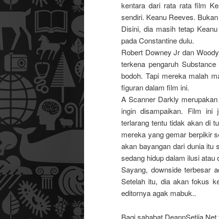
kentara dari rata rata film 
sendiri. Keanu Reeves. Bukan 
Disini, dia masih tetap Kean
pada Constantine dulu.
Robert Downey Jr dan Woody 
terkena pengaruh Substance
bodoh. Tapi mereka malah ma
figuran dalam film ini.
A Scanner Darkly merupakan 
ingin disampaikan. Film in
terlarang tentu tidak akan di 
mereka yang gemar berpikir se
akan bayangan dari dunia itu 
sedang hidup dalam ilusi atau
Sayang, downside terbesar a
Setelah itu, dia akan fokus k
editornya agak mabuk..
Bagi sahabat DeannSetiia.Net y