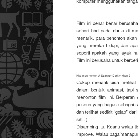
komputer menggunakan tangan 
Film ini benar benar berusah
sehari hari pada dunia di 
menarik, para penonton akan
yang mereka hidupi, dan apa
seperti apakah yang layak hu
Film ini berusaha untuk bercerit
Kita mau nonton A Scanner Darkly khan ?
Cukup menarik bisa melihat
dalam bentuk animasi, tapi 
menonton film ini. Berperan d
pesona yang bagus sebagai se
dan terlihat sedikit “gelap” d
sih.. )
Disamping itu, Keanu walau ti
improve. Walau bagaimanapun,