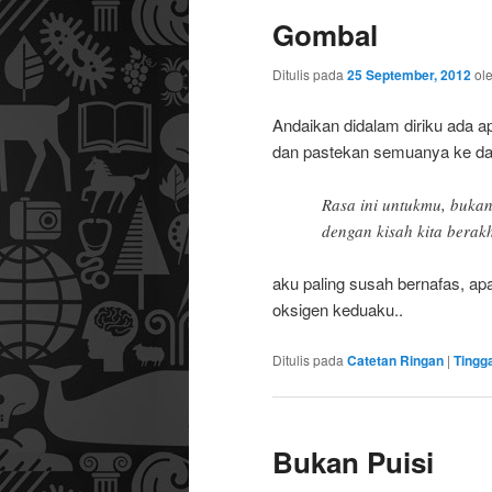
Gombal
utama
sekunder
Ditulis pada
25 September, 2012
ol
Andaikan didalam diriku ada a
dan pastekan semuanya ke da
Rasa ini untukmu, bukan
dengan kisah kita berak
aku paling susah bernafas, ap
oksigen keduaku..
Ditulis pada
Catetan Ringan
|
Tingg
Bukan Puisi