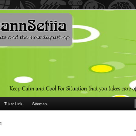
ehendak
Tukar Link
Sitemap
2