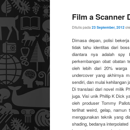
Film a Scanner 
Ditulis pada
23 September, 2012
ol
Dimasa depan, polisi bekerj
tidak tahu identitas dari bo
diantara nya adalah spy b
perkembangan obat obatan te
oleh lebih dari 20% warga k
undercover yang akhirnya ma
sendiri, dan mulai kehilangan ja
Di translasi dari novel milik 
juga. Visi unik Phillip K Dic
oleh produser Tommy Pallot
terlihat weird, gelap, namun 
menggunakan teknik yang diseb
shading, bedanya interpolated 