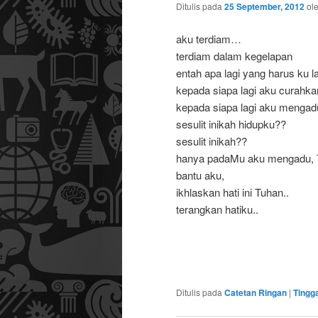
Ditulis pada
25 September, 2012
ol
aku terdiam…
terdiam dalam kegelapan
entah apa lagi yang harus ku 
kepada siapa lagi aku curahkan 
kepada siapa lagi aku menga
sesulit inikah hidupku??
sesulit inikah??
hanya padaMu aku mengadu,
bantu aku,
ikhlaskan hati ini Tuhan..
terangkan hatiku..
Ditulis pada
Catetan Ringan
|
Tingg