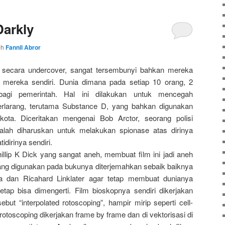
Darkly
eh
Fannil Abror
a secara undercover, sangat tersembunyi bahkan mereka
ss mereka sendiri. Dunia dimana pada setiap 10 orang, 2
agi pemerintah. Hal ini dilakukan untuk mencegah
rlarang, terutama Substance D, yang bahkan digunakan
ota. Diceritakan mengenai Bob Arctor, seorang polisi
lah diharuskan untuk melakukan spionase atas dirinya
tidirinya sendiri.
Phillip K Dick yang sangat aneh, membuat film ini jadi aneh
k yang digunakan pada bukunya diterjemahkan sebaik baiknya
a dan Ricahard Linklater agar tetap membuat dunianya
tetap bisa dimengerti. Film bioskopnya sendiri dikerjakan
ut “interpolated rotoscoping”, hampir mirip seperti cell-
rotoscoping dikerjakan frame by frame dan di vektorisasi di