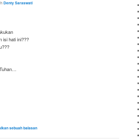
eh
Denty Saraswati
lakukan
isi hati ini???
du???
 Tuhan…
alkan sebuah balasan