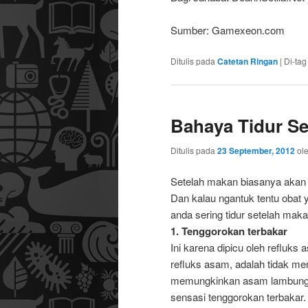
Sumber: Gamexeon.com
Ditulis pada
Catetan Ringan
|
Di-tag
Bahaya Tidur Se
Ditulis pada
23 September, 2012
ol
Setelah makan biasanya akan m
Dan kalau ngantuk tentu obat y
anda sering tidur setelah maka
1. Tenggorokan terbakar
Ini karena dipicu oleh refluk
refluks asam, adalah tidak me
memungkinkan asam lambung 
sensasi tenggorokan terbakar.