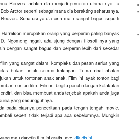
Keanu Reeves, adalah dia menjadi pemeran utama nya itu
Bob Arctor seperti sebagaimana dia berakting seharusnya.
u Reeves. Seharusnya dia bisa main sangat bagus seperti
Harrelson merupakan orang yang berperan paling banyak
 D. Ngomong nggak ada ujung dengan filosofi nya yang
in dengan sangat bagus dan berperan lebih dari sekedar
film yang sangat dalam, kompleks dan pesan serius yang
i jelas bukan untuk semua kalangan. Tema obat obatan
tujukan untuk tontonan anak anak. Film ini layak tonton bagi
mbari nonton film. Film ini begitu penuh dengan ketakutan
sendiri, dan bisa membuat anda terjebak apakah anda juga
 dunia yang sesungguhnya.
da pada biasnya penceritaan pada tengah tengah movie.
embali seperti tidak terjadi apa apa sebelumnya. Mungkin
ang mau dapetin film ini gratis, ayo
klik disini