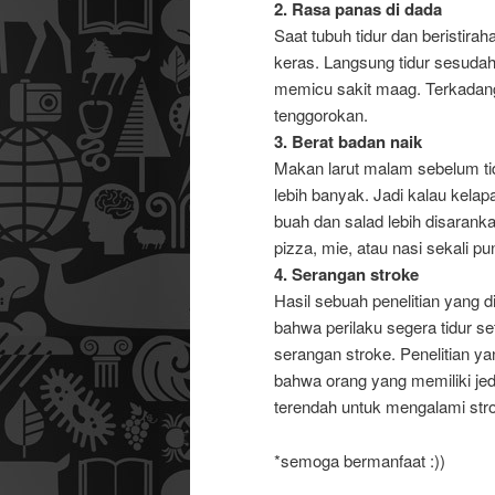
2. Rasa panas di dada
Saat tubuh tidur dan beristira
keras. Langsung tidur sesud
memicu sakit maag. Terkadang
tenggorokan.
3. Berat badan naik
Makan larut malam sebelum t
lebih banyak. Jadi kalau kela
buah dan salad lebih disarank
pizza, mie, atau nasi sekali pu
4. Serangan stroke
Hasil sebuah penelitian yang 
bahwa perilaku segera tidur s
serangan stroke. Penelitian 
bahwa orang yang memiliki je
terendah untuk mengalami str
*semoga bermanfaat :))