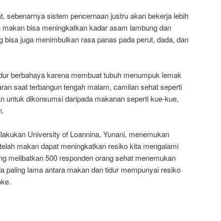
hat, sebenarnya sistem pencernaan justru akan bekerja lebih
ah makan bisa meningkatkan kadar asam lambung dan
 bisa juga menimbulkan rasa panas pada perut, dada, dan
idur berbahaya karena membuat tubuh menumpuk lemak
paran saat terbangun tengah malam, camilan sehat seperti
an untuk dikonsumsi daripada makanan seperti kue-kue,
n.
dilakukan University of Loannina, Yunani, menemukan
etelah makan dapat meningkatkan resiko kita mengalami
yang melibatkan 500 responden orang sehat menemukan
da paling lama antara makan dan tidur mempunyai resiko
oke.