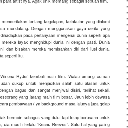
para artist nya. Agak unik memang sebagai sebuah film.
a menceritakan tentang kegelapan, ketakutan yang dialami
masa mendatang. Dengan menggunakan gaya cerita yang
 dihadapkan pada pertanyaan mengenai dunia seperti apa
 mereka layak menghidupi dunia ini dengan pasti. Dunia
ni, dan bisakah mereka memisahkan diri dari ilusi dunia.
a seperti itu.
 Winona Ryder kembali main film. Walau emang cuman
sudah cukup untuk menjadikan salah satu alasan untuk
engan bagus dan sangat menjiwai disini, terlihat sekali,
seorang yang jarang main film besar. Jauh lebih dewasa
ari cara pembawaan ( ya background masa lalunya juga gelap
dak bermain sebagus yang dulu, tapi tetap berusaha untuk
 dia masih terlalu “Keanu Reeves”. Satu hal yang paling