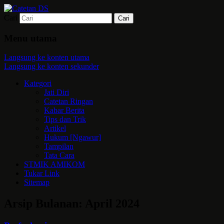
Cari
Mari bermimpi dan ciptakan kehendak
Catetan DS
Menu utama
Langsung ke konten utama
Langsung ke konten sekunder
Kategori
Jati Diri
Catetan Ringan
Kabar Berita
Tips dan Trik
Artikel
Hukum [Ngawur]
Tampilan
Tata Cara
STMIK AMIKOM
Tukar Link
Sitemap
Arsip Bulanan:
April 2024