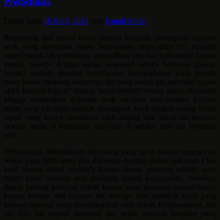
Prefochusia
Ditulis pada
18 April, 2024
oleh
Fannil Abror
Bergeming dan terlalu fokus dengan keadaan, penimpaan ngawur
acak yang kebetulan selalu berpapasan menyudahi diri menjadi
target empuk tak terelakkan. menjadikan satu dari banyaknya bagian
insting bekerja dengan sangat responsif seraya bertanya apakah
begitu? apakah diantara bermilyaran kemungkinan yang terjadi,
nasib buruk memang menyertai diri yang sudah tak memiliki tujuan
akhir kecuali legacy? emang musti begini? emang harus diperumit
hingga menjadikan kejadian acak menjadi satu-satunya kerjaan
tuhan yang tak ingin makluk merangkak kecil dengan casing tubuh
rapuh yang hanya diselumuti oleh daging dan darah ini berjalan
dengan aman di tumpukan batu-batu di galaksi mati tak bertuhan
ini?
Sebelumnya, dikehidupan dan ruang yang sama namun bergeser ke
waktu yang lebih lama jika dikalikan dengan ribuan milenium ( tau
kan? serebu dikali serebu!) karena aturan mainnya adalah alam
bego! baka! merazia akal mungkin adalah kelumrahan, membuat
degup jantung kencang bukan karena suatu perasaan namun hanya
karena besitan dan sayatan tak terduga dari makhluk kecil yang
luntang-lantung yang dipertahankan oleh tuhan kehidupannya. tak
tau diri! tak pernah mengerti dan selalu menjadi karakter yang