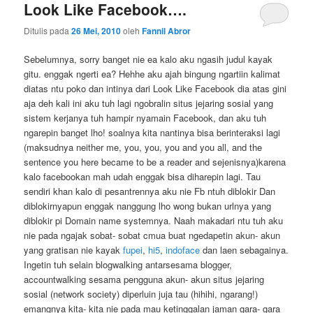
Look Like Facebook….
Ditulis pada
26 Mei, 2010
oleh
Fannil Abror
Sebelumnya, sorry banget nie ea kalo aku ngasih judul kayak
gitu. enggak ngerti ea? Hehhe aku ajah bingung ngartiin kalimat
diatas ntu poko dan intinya dari Look Like Facebook dia atas gini
aja deh kali ini aku tuh lagi ngobralin situs jejaring sosial yang
sistem kerjanya tuh hampir nyamain Facebook, dan aku tuh
ngarepin banget lho! soalnya kita nantinya bisa berinteraksi lagi
(maksudnya neither me, you, you, you and you all, and the
sentence you here became to be a reader and sejenisnya)karena
kalo facebookan mah udah enggak bisa diharepin lagi. Tau
sendiri khan kalo di pesantrennya aku nie Fb ntuh diblokir Dan
diblokirnyapun enggak nanggung lho wong bukan urlnya yang
diblokir pi Domain name systemnya. Naah makadari ntu tuh aku
nie pada ngajak sobat- sobat cmua buat ngedapetin akun- akun
yang gratisan nie kayak
fupei
,
hi5
,
indoface
dan laen sebagainya.
Ingetin tuh selain blogwalking antarsesama blogger,
accountwalking sesama pengguna akun- akun situs jejaring
sosial (network society) diperluin juja tau (hihihi, ngarang!)
emangnya kita- kita nie pada mau ketinggalan jaman gara- gara