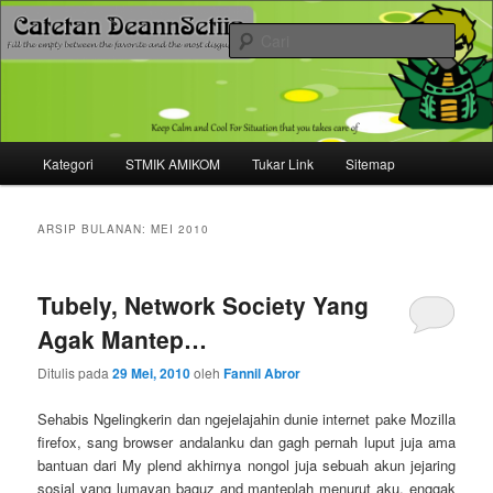
Mari bermimpi dan ciptakan kehendak
Cari
Catetan DS
Menu
Kategori
STMIK AMIKOM
Tukar Link
Sitemap
Langsung
Langsung
utama
ke
ke
ARSIP BULANAN:
MEI 2010
konten
konten
Tubely, Network Society Yang
utama
sekunder
Agak Mantep…
Ditulis pada
29 Mei, 2010
oleh
Fannil Abror
Sehabis Ngelingkerin dan ngejelajahin dunie internet pake Mozilla
firefox, sang browser andalanku dan gagh pernah luput juja ama
bantuan dari My plend akhirnya nongol juja sebuah akun jejaring
sosial yang lumayan baguz and manteplah menurut aku, enggak