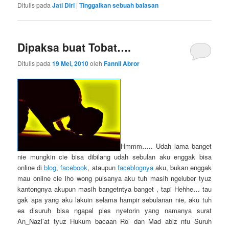
Ditulis pada
Jati Diri
|
Tinggalkan sebuah balasan
Dipaksa buat Tobat….
Ditulis pada
19 Mei, 2010
oleh
Fannil Abror
Hmmm….. Udah lama banget
nie mungkin cie bisa dibilang udah sebulan aku enggak bisa
online di
blog
,
facebook
, ataupun
faceblognya
aku, bukan enggak
mau online cie lho wong pulsanya aku tuh masih ngeluber tyuz
kantongnya akupun masih bangetntya banget , tapi Hehhe… tau
gak apa yang aku lakuin selama hampir sebulanan nie, aku tuh
ea disuruh bisa ngapal ples nyetorin yang namanya surat
An_Nazi’at tyuz Hukum bacaan Ro’ dan Mad abiz ntu Suruh