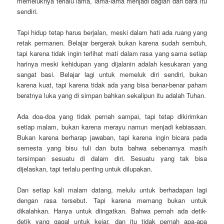
memeluknya terlalu lama, lama-lama menjadi bagian dari bara itu
sendiri.
Tapi hidup tetap harus berjalan, meski dalam hati ada ruang yang
retak permanen. Belajar bergerak bukan karena sudah sembuh,
tapi karena tidak ingin terlihat mati dalam rasa yang sama setiap
harinya meski kehidupan yang dijalanin adalah kesukaran yang
sangat basi. Belajar lagi untuk memeluk diri sendiri, bukan
karena kuat, tapi karena tidak ada yang bisa benar-benar paham
beratnya luka yang di simpan bahkan sekalipun itu adalah Tuhan.
Ada doa-doa yang tidak pernah sampai, tapi tetap dikirimkan
setiap malam, bukan karena merayu namun menjadi kebiasaan.
Bukan karena berharap jawaban, tapi karena ingin bicara pada
semesta yang bisu tuli dan buta bahwa sebenarnya masih
tersimpan sesuatu di dalam diri. Sesuatu yang tak bisa
dijelaskan, tapi terlalu penting untuk dilupakan.
Dan setiap kali malam datang, melulu untuk berhadapan lagi
dengan rasa tersebut. Tapi karena memang bukan untuk
dikalahkan. Hanya untuk diingatkan. Bahwa pernah ada detik-
detik yang gagal untuk kejar, dan itu tidak pernah apa-apa