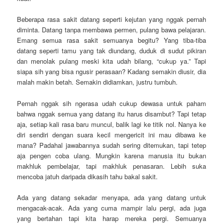
Beberapa rasa sakit datang seperti kejutan yang nggak pernah
diminta. Datang tanpa membawa permen, pulang bawa pelajaran.
Emang semua rasa sakit semuanya begitu? Yang tiba-tiba
datang seperti tamu yang tak diundang, duduk di sudut pikiran
dan menolak pulang meski kita udah bilang, “cukup ya.” Tapi
siapa sih yang bisa ngusir perasaan? Kadang semakin diusir, dia
malah makin betah. Semakin didiamkan, justru tumbuh.
Pernah nggak sih ngerasa udah cukup dewasa untuk paham
bahwa nggak semua yang datang itu harus disambut? Tapi tetap
aja, setiap kali rasa baru muncul, balik lagi ke titik nol. Nanya ke
diri sendiri dengan suara kecil mengericit ini mau dibawa ke
mana? Padahal jawabannya sudah sering ditemukan, tapi tetep
aja pengen coba ulang. Mungkin karena manusia itu bukan
makhluk pembelajar, tapi makhluk penasaran. Lebih suka
mencoba jatuh daripada dikasih tahu bakal sakit.
Ada yang datang sekadar menyapa, ada yang datang untuk
mengacak-acak. Ada yang cuma mampir lalu pergi, ada juga
yang bertahan tapi kita harap mereka pergi. Semuanya