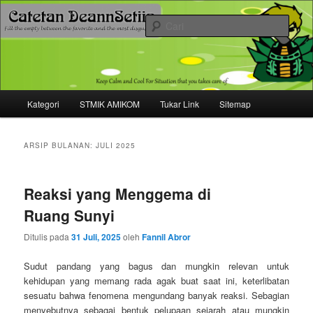
Mari bermimpi dan ciptakan kehendak
Cari
Catetan DS
Menu
Kategori
STMIK AMIKOM
Tukar Link
Sitemap
Langsung
Langsung
utama
ke
ke
ARSIP BULANAN:
JULI 2025
konten
konten
Reaksi yang Menggema di
utama
sekunder
Ruang Sunyi
Ditulis pada
31 Juli, 2025
oleh
Fannil Abror
Sudut pandang yang bagus dan mungkin relevan untuk
kehidupan yang memang rada agak buat saat ini, keterlibatan
sesuatu bahwa fenomena mengundang banyak reaksi. Sebagian
menyebutnya sebagai bentuk pelupaan sejarah atau mungkin