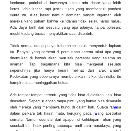
landasan. padahal di bawahnya selalu ada dasar yang lebih
keras, lebih kasar, tapi justru itulah yang membentuk pondasi
cerita itu. Alas kasar namun dominan sangat digemari oleh
mereka yang paham bahwa keindahan tidak selalu harus halus.
Ada daya tarik dari sesuatu yang apa adanya, tanpa polesan,
meski kadang terasa menyakitkan saat disentuh.
Tidak semua orang punya keberanian untuk menyentuh lapisan
itu. Banyak yang berhenti di permukaan karena takut apa yang
ditemukan di bawah akan merusak persepsi yang selama ini
nyaman. Tapi bagaimana kita bisa mengenal sesuatu
sepenuhnya jika hanya berani melihat dari jarak aman?
Kedekatan yang sebenarnya membutuhkan risiko, dan risiko itu
hampir selalu meninggalkan bekas.
Ada tempat-tempat tertentu yang tidak bisa dijelaskan, tapi bisa
dirasakan. Seperti ruangan tanpa pintu yang hanya bisa dimasuki
oleh mereka yang membawa kunci di dalam hati. Suaka ra
ha
sa
dalam perkara tak kasat mata, berujung pada j
w
ang abstraksi
semata. Namun esensial dari apapun di kehidupan Tuhan yang
sesekali ini. Tidak penting seberapa rumit cara masuknya, yang