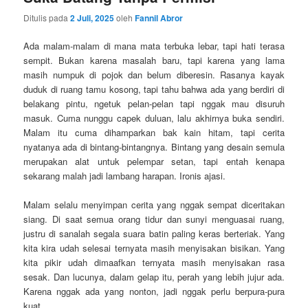
Ditulis pada
2 Juli, 2025
oleh
Fannil Abror
Ada malam-malam di mana mata terbuka lebar, tapi hati terasa
sempit. Bukan karena masalah baru, tapi karena yang lama
masih numpuk di pojok dan belum diberesin. Rasanya kayak
duduk di ruang tamu kosong, tapi tahu bahwa ada yang berdiri di
belakang pintu, ngetuk pelan-pelan tapi nggak mau disuruh
masuk. Cuma nunggu capek duluan, lalu akhirnya buka sendiri.
Malam itu cuma dihamparkan bak kain hitam, tapi cerita
nyatanya ada di bintang-bintangnya. Bintang yang desain semula
merupakan alat untuk pelempar setan, tapi entah kenapa
sekarang malah jadi lambang harapan. Ironis ajasi.
Malam selalu menyimpan cerita yang nggak sempat diceritakan
siang. Di saat semua orang tidur dan sunyi menguasai ruang,
justru di sanalah segala suara batin paling keras berteriak. Yang
kita kira udah selesai ternyata masih menyisakan bisikan. Yang
kita pikir udah dimaafkan ternyata masih menyisakan rasa
sesak. Dan lucunya, dalam gelap itu, perah yang lebih jujur ada.
Karena nggak ada yang nonton, jadi nggak perlu berpura-pura
kuat.