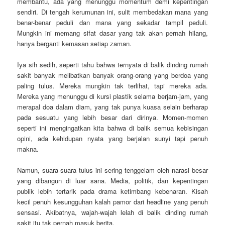
membantu, ada yang menunggu momentum demi kepentingan
sendiri. Di tengah kerumunan ini, sulit membedakan mana yang
benar-benar peduli dan mana yang sekadar tampil peduli.
Mungkin ini memang sifat dasar yang tak akan pernah hilang,
hanya berganti kemasan setiap zaman.
Iya sih sedih, seperti tahu bahwa ternyata di balik dinding rumah
sakit banyak melibatkan banyak orang-orang yang berdoa yang
paling tulus. Mereka mungkin tak terlihat, tapi mereka ada.
Mereka yang menunggu di kursi plastik selama berjam-jam, yang
merapal doa dalam diam, yang tak punya kuasa selain berharap
pada sesuatu yang lebih besar dari dirinya. Momen-momen
seperti ini mengingatkan kita bahwa di balik semua kebisingan
opini, ada kehidupan nyata yang berjalan sunyi tapi penuh
makna.
Namun, suara-suara tulus ini sering tenggelam oleh narasi besar
yang dibangun di luar sana. Media, politik, dan kepentingan
publik lebih tertarik pada drama ketimbang kebenaran. Kisah
kecil penuh kesungguhan kalah pamor dari headline yang penuh
sensasi. Akibatnya, wajah-wajah lelah di balik dinding rumah
sakit itu tak pernah masuk berita.