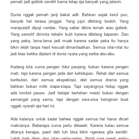
pernah jadi goblok sendiri karna tetap aja banyak yang jalanin.
Dunia nggak pernah janji bakal adil. Bahkan sejak kecil pun,
banyak hal terasa janggal. Yang jujur dibilang bodoh. Yang
manipulatif dipuji cerdas. Yang sabar dikira lemah atau goblok.
Yang sensitif diminta tebalin kulit karena dibilang baperan. Dan
yang peka, lama-lama jadi muak karena sadar peka itu hanya
bikin lelah tanpa hasil kecuali dimanfaatkan. Semua nilai-nilai itu
jadi bias ketika dijalani di dunia nyata yang serba abu-abu.
Kadang kita cuma pengen tidur panjang, bukan karena pengen
mati, tapi karena pengen jeda dari kehidupan. Rehat dari semua
keributan, dari semua ekspektasi, dari semua drama yang
bahkan bukan milik siapa-siapa. Tapi sayangnya hidup nggak
ada tombol pause. Jadi belajar bertahan meski bukan dengan
semangat yang sama, tapi dengan sisa-sisa keinginan buat
nggak nyerah aja hari ini.
Ada kalanya untuk sadar bahwa nggak semua hal harus dicari
maknanya. Beberapa cuma perlu dilewati. Karena kalau semua
ditanya kenapa, pasti dah tuh bisa bikin ngerasa gila sendiri.
Lebih baik diem dan jalan pelan-pelan. Nanti juga ngerti walau