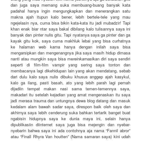
dan juga saya memang suka membuang-buang banyak kata
padahal hanya ingin mengungkapkan dan menerangkan satu
makna ajah itupun kalo bener, lebih bertele-tele yang mau
ngejelasin nya, cuma bisa bikin kata-kata itu jadi mubadzir! Tapi
khan enak biar ntar saya bakal dibilang kalo tulisannya saya ini
banyak dan pinter nulis gitu. Tapi nyatanya saya ga pinter dan ga
kayak gitu kok, saya cuma makhluk lebai yang bisa curhatnya
ke halaman web karna hanya dengan inilah saya bisa
mengarsipkan dan mengenangnya jika saya masih hidup dimasa
nanti atau mungkin saya bisa me
reinkarnasi
kan diri saya sendiri
seperti di film-film vampir yang sering saya tonton dan
membacanya lagi dikehidupan lain yang akan mendatang, sebab
dari dulu kalo saya nulis dibuku khusus anggep ajah kasykul,
kalo ga ilang, pasti basah, ato yang lebih parah lagi pernah
dijadiin tempat makan nasi sama temen-temennya saya,
makadari itu setelah kejadian yang amat mengenaskan itu saya
jadi merasa trauma dan untungnya dewa blog datang dan masuk
kedalam alam bawah sadar saya, direspon baik oleh saya dan
akhirnya saya lebih cenderung suka bahkan tertarik banget buat
ngabisin hidupnya saya ke dunia maya ini, selain hanya
dipublikasiin diinternet saya juga bisa mejengin dan nyebar-
nyebarin bahwa saya ini ada contohnya aja nama “Fannil abror”
atau “Finall Rhyra Van houtten” (Nama samaran saya) kini udah