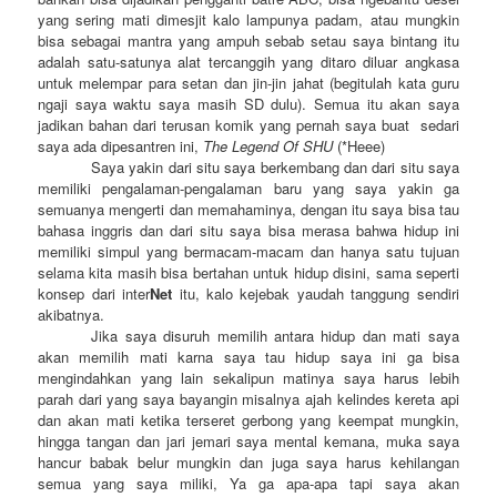
yang sering mati dimesjit kalo lampunya padam, atau mungkin
bisa sebagai mantra yang ampuh sebab setau saya bintang itu
adalah satu-satunya alat tercanggih yang ditaro diluar angkasa
untuk melempar para setan dan jin-jin jahat (begitulah kata guru
ngaji saya waktu saya masih SD dulu). Semua itu akan saya
jadikan bahan dari terusan komik yang pernah saya buat sedari
saya ada dipesantren ini,
The Legend Of SHU
(*Heee)
Saya yakin dari situ saya berkembang dan dari situ saya
memiliki pengalaman-pengalaman baru yang saya yakin ga
semuanya mengerti dan memahaminya, dengan itu saya bisa tau
bahasa inggris dan dari situ saya bisa merasa bahwa hidup ini
memiliki simpul yang bermacam-macam dan hanya satu tujuan
selama kita masih bisa bertahan untuk hidup disini, sama seperti
konsep dari inter
Net
itu, kalo kejebak yaudah tanggung sendiri
akibatnya.
Jika saya disuruh memilih antara hidup dan mati saya
akan memilih mati karna saya tau hidup saya ini ga bisa
mengindahkan yang lain sekalipun matinya saya harus lebih
parah dari yang saya bayangin misalnya ajah kelindes kereta api
dan akan mati ketika terseret gerbong yang keempat mungkin,
hingga tangan dan jari jemari saya mental kemana, muka saya
hancur babak belur mungkin dan juga saya harus kehilangan
semua yang saya miliki, Ya ga apa-apa tapi saya akan