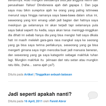
perusahaan
Yahoo!
Diindonesia ajah dah gapapa
. Dan juga
J
saya mau bikin sureprice ajah ke orang yang paling istimewa
menurut saya hingga namanya saya bawa-bawa dalam situs ini,
seseorang yang kini emang udah jadi bagian dari hatinya saya
meskipun ga selamanya ini akan terjadi tapi selamanya pula
saya bakal seperti itu kedia, saya akan terus meninggi-ninggikan
dia dihati ini sebab hanya dia yang bisa mengisi hati saya dikala
hati ini masih meleleh gara-gara rasa mangkel saya ke seorang
yang ga bisa saya terima perilakunya, seseorang yang ga bisa
mengerti gimana saya ingin mencoba buat jadi manusia beneran,
dan seseorang yang ga saya kategoriin sebagai makhluk tuhan
lagi. Mungkin makhluk itu jelmaan dari ratu setan atau mungkin
ratu iblis, (haha… sama ajah ya?).
Ditulis pada
Artikel
|
Tinggalkan sebuah balasan
Jadi seperti apakah nanti?
Ditulis pada
16 April, 2011
oleh
Fannil Abror