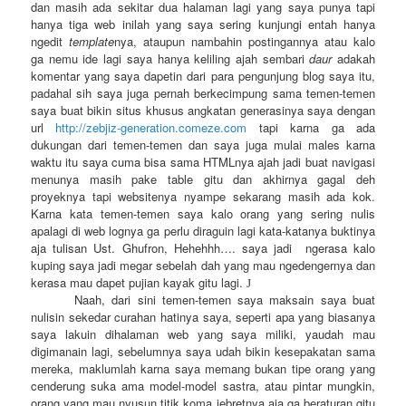
dan masih ada sekitar dua halaman lagi yang saya punya tapi
hanya tiga web inilah yang saya sering kunjungi entah hanya
ngedit
template
nya, ataupun nambahin postingannya atau kalo
ga nemu ide lagi saya hanya keliling ajah sembari
daur
adakah
komentar yang saya dapetin dari para pengunjung blog saya itu,
padahal sih saya juga pernah berkecimpung sama temen-temen
saya buat bikin situs khusus angkatan generasinya saya dengan
url
http://zebjiz-generation.comeze.com
tapi karna ga ada
dukungan dari temen-temen dan saya juga mulai males karna
waktu itu saya cuma bisa sama HTMLnya ajah jadi buat navigasi
menunya masih pake table gitu dan akhirnya gagal deh
proyeknya tapi websitenya nyampe sekarang masih ada kok.
Karna kata temen-temen saya kalo orang yang sering nulis
apalagi di web lognya ga perlu diraguin lagi kata-katanya buktinya
aja tulisan Ust. Ghufron, Hehehhh…. saya jadi ngerasa kalo
kuping saya jadi megar sebelah dah yang mau ngedengernya dan
kerasa mau dapet pujian kayak gitu lagi.
J
Naah, dari sini temen-temen saya maksain saya buat
nulisin sekedar curahan hatinya saya, seperti apa yang biasanya
saya lakuin dihalaman web yang saya miliki, yaudah mau
digimanain lagi, sebelumnya saya udah bikin kesepakatan sama
mereka, maklumlah karna saya memang bukan tipe orang yang
cenderung suka ama model-model sastra, atau pintar mungkin,
orang yang mau nyusun titik koma jebretnya aja ga beraturan gitu