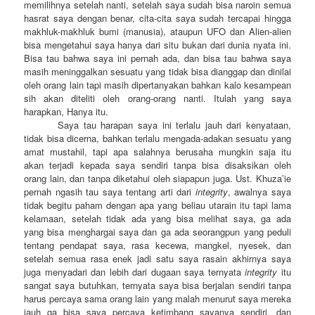
memilihnya setelah nanti, setelah saya sudah bisa naroin semua
hasrat saya dengan benar, cita-cita saya sudah tercapai hingga
makhluk-makhluk bumi (manusia), ataupun UFO dan Alien-alien
bisa mengetahui saya hanya dari situ bukan dari dunia nyata ini.
Bisa tau bahwa saya ini pernah ada, dan bisa tau bahwa saya
masih meninggalkan sesuatu yang tidak bisa dianggap dan dinilai
oleh orang lain tapi masih dipertanyakan bahkan kalo kesampean
sih akan diteliti oleh orang-orang nanti. Itulah yang saya
harapkan, Hanya itu.
Saya tau harapan saya ini terlalu jauh dari kenyataan,
tidak bisa dicerna, bahkan terlalu mengada-adakan sesuatu yang
amat mustahil, tapi apa salahnya berusaha mungkin saja itu
akan terjadi kepada saya sendiri tanpa bisa disaksikan oleh
orang lain, dan tanpa diketahui oleh siapapun juga. Ust. Khuza’ie
pernah ngasih tau saya tentang arti dari
integrity
, awalnya saya
tidak begitu paham dengan apa yang beliau utarain itu tapi lama
kelamaan, setelah tidak ada yang bisa melihat saya, ga ada
yang bisa menghargai saya dan ga ada seorangpun yang peduli
tentang pendapat saya, rasa kecewa, mangkel, nyesek, dan
setelah semua rasa enek jadi satu saya rasain akhirnya saya
juga menyadari dan lebih dari dugaan saya ternyata
integrity
itu
sangat saya butuhkan, ternyata saya bisa berjalan sendiri tanpa
harus percaya sama orang lain yang malah menurut saya mereka
jauh ga bisa saya percaya ketimbang sayanya sendiri, dan