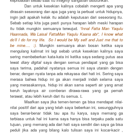
kepribadian sebab saat itu
integrity
sangatlah dibutuhkan.
Dan untuk kesekian kalinya cobalah mengerti apa yang
dirasain seseorang dan apa juga yang ia perbuat untuk hidupnya,
ingin jadi apakah kelak itu adalah keputusan dari seseorang itu.
Sebab setiap kita juga pasti punya harapan lebih meski harapan
itu tidak mungkin semuanya terwujud.
“Innal Fatta Man Yaqulu
Haannada, Wa Laisal FattaMan Yaqulu Kaana abi”, I know what
do’ll I do for my life. So I would be My self and Just me that to
be mine…. :).
Mungkin semuanya akan bosan ketika saya
mengulang kalimat ini lagi sebab untuk kesekian kalinya saya
sering membeberkan kata-kata ini ketika saya sedang putus asa
lewat
diary digital
saya dengan semua pendapat yang ga bisa
saya terima, padahal nyatanya semua ini saya utarain dengan
benar, dengan nyata tanpa ada rekayasa dari hati ini. Sering saya
merasa bahwa hidup ini ga akan menjadi indah selama saya
yang merasakannya, hidup ini akan sama seperti air yang amat
keruh layaknya air comberan dirawa-rawa yang ga pernah
terawat, atau lebih keruh dari itu semua.
L
Maafkan saya jika temen-temen ga bisa mendapat nilai-
nilai positif dari apa yang telah saya beberkan ini, sesungguhnya
saya benar-benar tidak tau apa itu karya, saya memang ga
terbiasa untuk hal ini karna saya hanya bisa terpaku pada satu
tujuan, yang memang ada dari hati saya sendiri dan saya ga bisa
peduli jika ada yang bilang kalo tulisan saya ini kocar-kacir ,