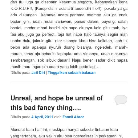
dan itu juga ga disebarin kesemua anggota, kebanyakan kena
K.O.R.U.P!!, (Korup disini ada arti tersendiri lho!!), pokoknya ga
ada dukungan katanya acara pertama nyampe aku ga enak
badan gini, udah mulai sariawan, panas dalem, puyeng, salah
bantal, modar mbari berdiri aja napa akunya kalo gitu mah, iya
tau aku juga ga perfect, tapi liat napa kalo taunya segini mah
usaha dulu, jalanin gitu, ntar sisanya khan bisa keliatan, laah ini
belon ada apa-apa nyuruh doang bisanya, ngeledek, marah-
marah, terus aja bebanin laptopku ama virusnya, udah makenya
sembarangan, sok sibuk dasar!! Najis bener, sadar dikit napaa
masih mau ngarepin acara yang lebih gede lagi….
Ditulis pada
Jati Diri
|
Tinggalkan sebuah balasan
Unreal, and hope be unreal of
this bad fancy thing….
Ditulis pada
4 April, 2011
oleh
Fannil Abror
Menurut kata hati ini, meskipun hanya sekedar lintasan kata
yang tertanam, aku yakin aku bisa ngerealisasiin perkataan ini,