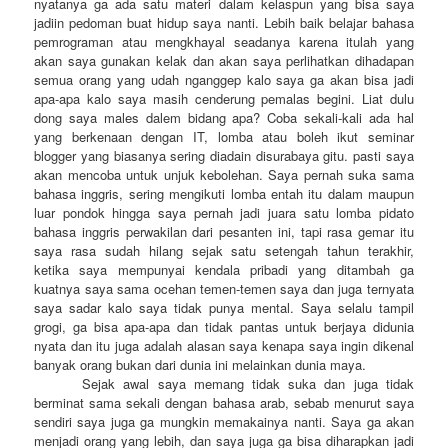
nyatanya ga ada satu materi dalam kelaspun yang bisa saya
jadiin pedoman buat hidup saya nanti. Lebih baik belajar bahasa
pemrograman atau mengkhayal seadanya karena itulah yang
akan saya gunakan kelak dan akan saya perlihatkan dihadapan
semua orang yang udah nganggep kalo saya ga akan bisa jadi
apa-apa kalo saya masih cenderung pemalas begini. Liat dulu
dong saya males dalem bidang apa? Coba sekali-kali ada hal
yang berkenaan dengan IT, lomba atau boleh ikut seminar
blogger yang biasanya sering diadain disurabaya gitu. pasti saya
akan mencoba untuk unjuk kebolehan. Saya pernah suka sama
bahasa inggris, sering mengikuti lomba entah itu dalam maupun
luar pondok hingga saya pernah jadi juara satu lomba pidato
bahasa inggris perwakilan dari pesanten ini, tapi rasa gemar itu
saya rasa sudah hilang sejak satu setengah tahun terakhir,
ketika saya mempunyai kendala pribadi yang ditambah ga
kuatnya saya sama ocehan temen-temen saya dan juga ternyata
saya sadar kalo saya tidak punya mental. Saya selalu tampil
grogi, ga bisa apa-apa dan tidak pantas untuk berjaya didunia
nyata dan itu juga adalah alasan saya kenapa saya ingin dikenal
banyak orang bukan dari dunia ini melainkan dunia maya.
Sejak awal saya memang tidak suka dan juga tidak
berminat sama sekali dengan bahasa arab, sebab menurut saya
sendiri saya juga ga mungkin memakainya nanti. Saya ga akan
menjadi orang yang lebih, dan saya juga ga bisa diharapkan jadi