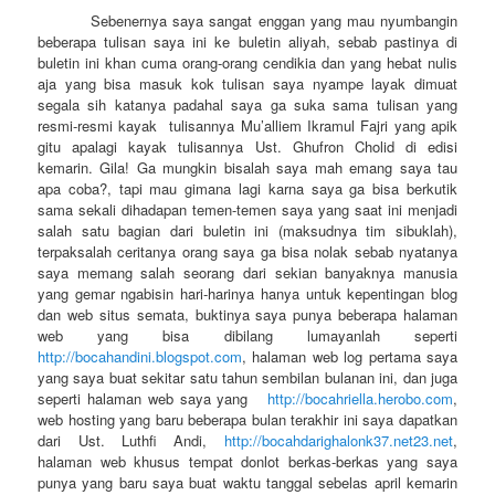
Sebenernya saya sangat enggan yang mau nyumbangin
beberapa tulisan saya ini ke buletin aliyah, sebab pastinya di
buletin ini khan cuma orang-orang cendikia dan yang hebat nulis
aja yang bisa masuk kok tulisan saya nyampe layak dimuat
segala sih katanya padahal saya ga suka sama tulisan yang
resmi-resmi kayak tulisannya Mu’alliem Ikramul Fajri yang apik
gitu apalagi kayak tulisannya Ust. Ghufron Cholid di edisi
kemarin. Gila! Ga mungkin bisalah saya mah emang saya tau
apa coba?, tapi mau gimana lagi karna saya ga bisa berkutik
sama sekali dihadapan temen-temen saya yang saat ini menjadi
salah satu bagian dari buletin ini (maksudnya tim sibuklah),
terpaksalah ceritanya orang saya ga bisa nolak sebab nyatanya
saya memang salah seorang dari sekian banyaknya manusia
yang gemar ngabisin hari-harinya hanya untuk kepentingan blog
dan web situs semata, buktinya saya punya beberapa halaman
web yang bisa dibilang lumayanlah seperti
http://bocahandini.blogspot.com
, halaman web log pertama saya
yang saya buat sekitar satu tahun sembilan bulanan ini, dan juga
seperti halaman web saya yang
http://bocahriella.herobo.com
,
web hosting yang baru beberapa bulan terakhir ini saya dapatkan
dari Ust. Luthfi Andi,
http://bocahdarighalonk37.net23.net
,
halaman web khusus tempat donlot berkas-berkas yang saya
punya yang baru saya buat waktu tanggal sebelas april kemarin