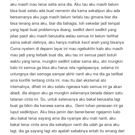
aku masih mau terus setia ama dia. Aku tau aku masih belum
bisa buat selalu ada buat nemenin dia karna sekalipun aku ada
bersamanya aku juga masih belum terlalu tau gimana biar dia
bisa tenang ama aku, biar dia bahagia, toh sekedar jadi tempat
yang tepat buat problemnya doang, sedikit demi sedikit yang
jelas pasti aku masih berusaha walau semua ini belum terlihat
sama sekali olehnya, aku hanya mahluk kecil aneh yang bisanya
Cuma nyetem di depann layar ini mau ngebuktiin kalo aku masih
mau jadi yang terbaik buat dia, aku tau ini semua pasti butuh
waktu yang lama, mungkin sedikit sabar sama aku, ato mungkin
kalo ini semua ga bisa aku harus rela ngelepasnya, selama ini
untungnya dan semoga sampai akhir nanti aku ma dia ga terlibat
ama konflik tentang cinta ini, mau itu dari eksternal ato
internalnya, dihati ini aku selalu ngerasa kalo semua ini ga akan
abadi, dia atopun aku ga mungkin selamanya berada dalam satu
tatanan cinta ini. So, untuk seterusnya aku bakal berusaha lagi
buat ga bikin dia kecewa sama aku,
Demi tuhan perasaan ini ga
luput sedikitpun. Aku bisa jamin dan bener-bener ngejamin kalo
aku bakal terus sayang ama dia nyampe aku mati nanti, aku
bakal terus cinta ama dia sekalipun nanti dia udah ga ama aku
lagi, dia ga sayang lagi ato apalah sebabnya entah itu emang dari