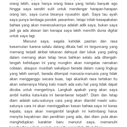
orang lebih, saya hanya orang biasa yang terlalu banyak ego
hingga saya sendiri sulit untuk mendengar harapan-harapan
orang lain, saya cuma bisanya nyusahin ajah. Saya tau ayah
saya punya lembaga pondok pesantren, tetapi inilah kesepakatan
bahwa yang akan meneruskannya adalah adik saya, bukan saya
jadi ga ada alesan lain kenapa saya lebih memilih dunia digital
untuk saya lagi.
Menurut saya, segala ketidak pastian dan rasa
kesemutan karena selalu datang dikala hati ini terguncang yang
memang terjadi akibat tekanan dahsyat dari lubuk yang paling
dalam memang akan tetap terus bahkan selalu ada ditengah-
tengah kehidupan ini yang mungkin akan mengatas namakan
cobaan, ataupun musibah sekalipun berada dalam ruang lingkup
yang lebih sempit, berada ditempat manusia-manusia yang tidak
akan mengganggu secara buas, tapi akankah rasa tertekan itu
akan selamanya hilang kalo masih ada satu hal yang tidak dapat
dicoba untuk mengertinya. Langkah apakah yang akan saya
ambil ketika kata-kata ini benar-benar terjadi?. Diam dan tetap
diam adalah satu-satunya cara yang akan diambil meski satu-
satunya cara ini akan meninggalkan kesan bahwa saya ini keras
kepala, saya akan mengambil langkah ini ketimbang harus
menyita keyakinan dan pendirian yang ada, dan diam pula akan
menghidupkan karakter baru menurut saya, memenuhi