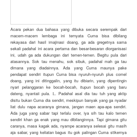
Acara pekan dua bahasa yang dibuka secara serempak dari
macem-macem lembaga ini ternyata Cuma bisa dibilang
rekayasa dari hasil imajinasi doang
, ga ada gregetnya sama
sekali padahal ini acara pertama dan besar-besaran diorganisasi
ini, udah ga ada dukungan dari temen-temen. Begitu pula dari
atasannya. Sok tau menahu, sok sibuk, padahal mah ga tau
dimana yang diad
ainnya. Ada yang Cuma maunya pake
pendapat sendiri itupun Cuma bisa nyuruh-nyuruh plus comel
doang, yang ini ditinggalin, yang itu dibiarin, yang dipentingin
nyari pelanggaran ke bocah-bocah, itupun bocah yang baru
dateng, nyantaii pula.
. Padahal asal dia tau tuh yang aktip
L
disitu bukan Cuma dia sendiri, meskipun banyak yang ga nyadar
liat dulu napa acaranya gimana, jangan maen apa-apa sendiri.
Ada juga yang sabar tapi terlalu over, iya sih tau kalo temen
sendiri khan ga enak yang mau dibilanginnya. Tapi gimana gitu
caranya, masa kagak ada, nyampe acaranya selesai gitu masih
aja sabar, yang keliatan bagus itu gok palingan Cuma stikernya