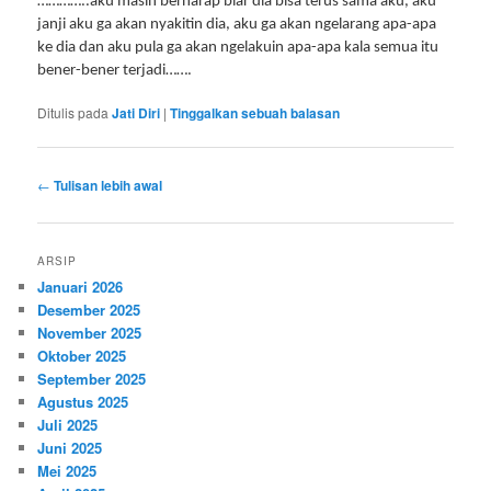
…………..aku masih berharap biar dia bisa terus sama aku, aku
janji aku ga akan nyakitin dia, aku ga akan ngelarang apa-apa
ke dia dan aku pula ga akan ngelakuin apa-apa kala semua itu
bener-bener terjadi…….
Ditulis pada
Jati Diri
|
Tinggalkan sebuah balasan
Navigasi
←
Tulisan lebih awal
tulisan
ARSIP
Januari 2026
Desember 2025
November 2025
Oktober 2025
September 2025
Agustus 2025
Juli 2025
Juni 2025
Mei 2025