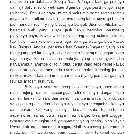
masuk dalam database Google
Search Engine
kalo ga percaya
cari aja dah, mau di web atau digambar juga pasti nongol saya
(*Heeeee). Dan juga saya minta dimaklumin sama temen-temen
saya itu kalo tulisan saya ini ga nyambung karna saya ga terlatih
jadi manusia resmi yang biasaynya banyak ditemuin dihalaman-
halaman web yang isinya jauh lebih berbobot ketimbang
punyanya saya, kayak web lognya orang-orang sukses disana,
tapi kalo mau nyeleneh saya juga lebih ga bisa, ga bisa kayak
kak Raditya Andika, pacarnya kak Sherina-
Gregetan
yang bisa
menggarap sekian banyak dolar dengan beberapa hitungan bulan
saja hanya karna halaman webnya yang super gokil dan
karyanyapun nyampe dijadiin buku cerita yang tebel-tebel kayak
apaan tau padahal rada-rada nyeleneh contoh kambing jantan,
radikus makan kakus dan macem-macem yang pastinya ga saya
tau lagi macam bukunya.
Bukannya saya sombong, tapi inilah saya, saya cuma
mau mejeng sambil ngebanggain dirinya saya dengan cara
pamer, hanya itu saja dan selebihnya biarin saya gila duluan
yang penting efek dari lebainya saya hanya mengimbas kesaya
dan bukan ke yang lainnya kecuali kalo temen-temen
sepemikiran sama. Jujur saya mau banget bisa jadi
blogger,
webster
atau mungkin jadi
programmer
yang handal, bisa kayak
Phyra Lab sang penemu blogger, Matt Mulenweg programmer
muda pemiliki wordpress yang saat ini lebih terkenal dengan