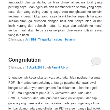
amburadul dan ga danta, ga bisa dimaknai secara total yang
penting saya udah ngebuka dan membeberkan semua yang saya
rasa, dan yang paling penting saya bisa menghayatinya sendiri
segimana berat hidup yang saya jalani ketika separuh harapan
seakan-akan ga direspon dengan baik dan hanya bisa dilihat
lebih kurang dari sebelah mata. Itu saja dan selebihnya maaf
seribu maaf akan terus saya selipkan disela-sela tulisan saya
yang lain nanti.
Ditulis pada
Jati Diri
|
Tinggalkan sebuah balasan
Congrulation
Ditulis pada
16 April, 2011
oleh
Fannil Abror
Engga pernah kesangka ternyata aku udah bisa ngebuat halaman
PDF, Iih mantep dah pokoknya, tau ga padahal dari awal-awal
banget tuh aku nyari cara gimana file dokumenku biar bisa jadi
PDF,
mau ngedonlot pake XPS Converter udah, udc udah,
SoftPDFcreator udah, ataupun pake yang onlienepun udah tapi
ga ada yang memuaskan sama sekali, ada yang ngenanya lima
lembar doang, ada yang dihalaman PDFnya semuanya jadi objek