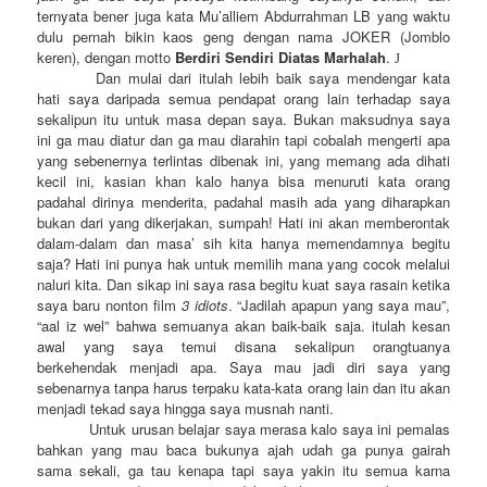
ternyata bener juga kata Mu’alliem Abdurrahman LB yang waktu
dulu pernah bikin kaos geng dengan nama JOKER (Jomblo
keren), dengan motto
Berdiri Sendiri Diatas Marhalah
.
J
Dan mulai dari itulah lebih baik saya mendengar kata
hati saya daripada semua pendapat orang lain terhadap saya
sekalipun itu untuk masa depan saya. Bukan maksudnya saya
ini ga mau diatur dan ga mau diarahin tapi cobalah mengerti apa
yang sebenernya terlintas dibenak ini, yang memang ada dihati
kecil ini, kasian khan kalo hanya bisa menuruti kata orang
padahal dirinya menderita, padahal masih ada yang diharapkan
bukan dari yang dikerjakan, sumpah! Hati ini akan memberontak
dalam-dalam dan masa’ sih kita hanya memendamnya begitu
saja? Hati ini punya hak untuk memilih mana yang cocok melalui
naluri kita. Dan sikap ini saya rasa begitu kuat saya rasain ketika
saya baru nonton film
3 idiots
. “Jadilah apapun yang saya mau”,
“aal iz wel” bahwa semuanya akan baik-baik saja. itulah kesan
awal yang saya temui disana sekalipun orangtuanya
berkehendak menjadi apa. Saya mau jadi diri saya yang
sebenarnya tanpa harus terpaku kata-kata orang lain dan itu akan
menjadi tekad saya hingga saya musnah nanti.
Untuk urusan belajar saya merasa kalo saya ini pemalas
bahkan yang mau baca bukunya ajah udah ga punya gairah
sama sekali, ga tau kenapa tapi saya yakin itu semua karna