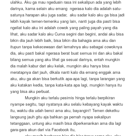
ulahku. Aku ga mau ngeduain rasa ini sekalipun ada yang lebih
darinya, karna selain aku emang
ngerasa kalo dia adalah satu-
satunya harapan aku juga sadar,
aku sadar kalo aku ga bisa jadi
lebih kayak temen-temenku yang lain, nanti juga dia pasti bisa
ngeliat kalo aku ini adalah cowok yang paling payah yang dia
lihat, aku sadar kalo aku Cuma segini dan begini, andai aku bisa
bikin dia jauh lebih baik, bisa bikin dia bahagia ama aku dan
itupun tanpa kekecewaan dari lemahnya aku sebagai cowoknya
dia, aku pasti bakal ngerasa berat buat semua ini dan aku bakal
bilang semua yang aku lihat ga sesuai darinya, entah mungkin
dia malah kabur dari aku kelak, mungkin aku hanya bisa
meratapnya dari jauh, dikala nanti kalo dia emang enggak ama
aku, aku ga akan bisa berkutik apa-apa lagi, tanpa larangan yang
aku katakan kedia, tanpa kata-kata apa lagi, mungkin hanya itu
yang bisa aku perbuat.
Mungkin aku terlalu pesimis hinga terlalu berpikiran
nyampe segitu, tapi nyatanya aku selalu kebayang kayak waktu
itu, waktu dia udah benci ama aku, bayangin!! Temen deketku
langsung jauh gitu aja bahkan ga pernah nyapa sekalipun
tetanggaan, untung aku masih bisa diperkenankan ama dia lagi
gara-gara akun dari via Facebook itu,