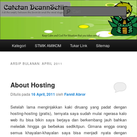
Mari bermimpi dan ciptakan kehendak
Cari
Catetan DS
Menu
Kategori
STMIK AMIKOM
Tukar Link
Sitemap
Langsung
Langsung
utama
ke
ke
ARSIP BULANAN:
APRIL 2011
konten
konten
About Hosting
utama
sekunder
Ditulis pada
16 April, 2011
oleh
Fannil Abror
Setelah lama menginjakkan kaki diruang yang padat dengan
hosting-hosting (gratis), ternyata saya sudah mulai ngerasa kalo
web itu bisa bikin saya berjaya dan berkembang jauh bahkan
meledak hingga ga berbekas sedikitpun. Gimana engga orang
semua khayalan-khayalan saya bisa menjadi nyata dengan