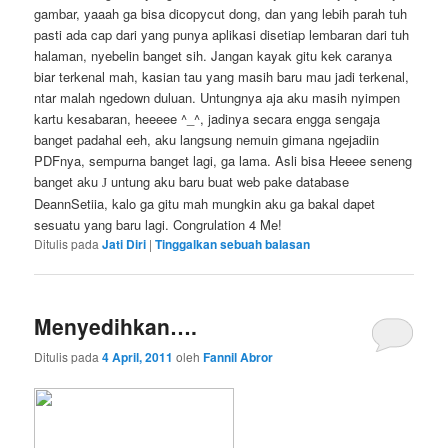
gambar, yaaah ga bisa dicopycut dong, dan yang lebih parah tuh
pasti ada cap dari yang punya aplikasi disetiap lembaran dari tuh
halaman, nyebelin banget sih. Jangan kayak gitu kek caranya
biar terkenal mah, kasian tau yang masih baru mau jadi terkenal,
ntar malah ngedown duluan. Untungnya aja aku masih nyimpen
kartu kesabaran, heeeee ^_^, jadinya secara engga sengaja
banget padahal eeh, aku langsung nemuin gimana ngejadiin
PDFnya, sempurna banget lagi, ga lama. Asli bisa Heeee seneng
banget aku
untung aku baru buat web pake database
J
DeannSetiia, kalo ga gitu mah mungkin aku ga bakal dapet
sesuatu yang baru lagi. Congrulation 4 Me!
Ditulis pada
Jati Diri
|
Tinggalkan sebuah balasan
Menyedihkan….
Ditulis pada
4 April, 2011
oleh
Fannil Abror