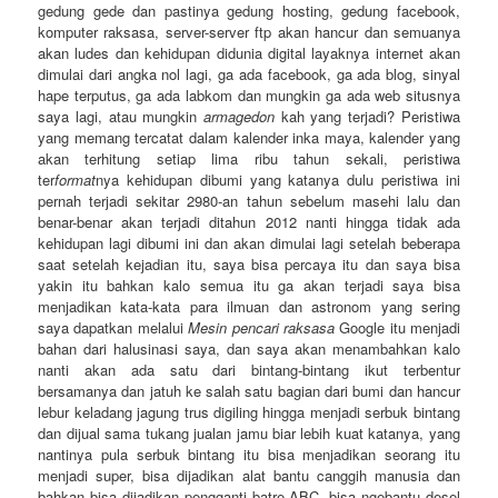
gedung gede dan pastinya gedung hosting, gedung facebook,
komputer raksasa, server-server ftp akan hancur dan semuanya
akan ludes dan kehidupan didunia digital layaknya internet akan
dimulai dari angka nol lagi, ga ada facebook, ga ada blog, sinyal
hape terputus, ga ada labkom dan mungkin ga ada web situsnya
saya lagi, atau mungkin
armagedon
kah yang terjadi? Peristiwa
yang memang tercatat dalam kalender inka maya, kalender yang
akan terhitung setiap lima ribu tahun sekali, peristiwa
ter
format
nya kehidupan dibumi yang katanya dulu peristiwa ini
pernah terjadi sekitar 2980-an tahun sebelum masehi lalu dan
benar-benar akan terjadi ditahun 2012 nanti hingga tidak ada
kehidupan lagi dibumi ini dan akan dimulai lagi setelah beberapa
saat setelah kejadian itu, saya bisa percaya itu dan saya bisa
yakin itu bahkan kalo semua itu ga akan terjadi saya bisa
menjadikan kata-kata para ilmuan dan astronom yang sering
saya dapatkan melalui
Mesin pencari raksasa
Google itu menjadi
bahan dari halusinasi saya, dan saya akan menambahkan kalo
nanti akan ada satu dari bintang-bintang ikut terbentur
bersamanya dan jatuh ke salah satu bagian dari bumi dan hancur
lebur keladang jagung trus digiling hingga menjadi serbuk bintang
dan dijual sama tukang jualan jamu biar lebih kuat katanya, yang
nantinya pula serbuk bintang itu bisa menjadikan seorang itu
menjadi super, bisa dijadikan alat bantu canggih manusia dan
bahkan bisa dijadikan pengganti batre ABC, bisa ngebantu desel