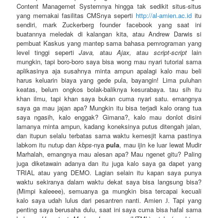
Content Managemet Systemnya hingga tak sedikit situs-situs
yang memakai fasilitas CMSnya seperti
http://al-amien.ac.id
itu
sendiri, mark Zuckerberg founder facebook yang saat ini
buatannya meledak di kalangan kita, atau Andrew Darwis si
pembuat Kaskus yang mantep sama bahasa pemrograman yang
level tinggi seperti
Java,
atau
Ajax,
atau
script-script
lain
mungkin, tapi boro-boro saya bisa wong mau nyari tutorial sama
aplikasinya aja susahnya minta ampun apalagi kalo mau beli
harus keluarin biaya yang gede pula, bayangin! Lima puluhan
keatas, belum ongkos bolak-baliknya kesurabaya. tau sih itu
khan ilmu, tapi khan saya bukan cuma nyari satu. emangnya
saya ga mau jajan apa? Mungkin itu bisa terjadi kalo orang tua
saya ngasih, kalo enggak? Gimana?, kalo mau donlot disini
lamanya minta ampun, kadang koneksinya putus ditengah jalan,
dan itupun selalu terbatas sama waktu kemesjit karna pastinya
labkom itu nutup dan
kbps
-nya
pula
, mau ijin ke luar lewat Mudir
Marhalah, emangnya mau alesan apa? Mau ngenet gitu? Paling
juga diketawain adanya dan itu juga kalo saya ga dapet yang
TRIAL atau yang DEMO. Lagian selain itu kapan saya punya
waktu sekiranya dalam waktu dekat saya bisa langsung bisa?
(Mimpi kaleeee), semuanya ga mungkin bisa tercapai kecuali
kalo saya udah lulus dari pesantren nanti. Amien
. Tapi yang
J
penting saya berusaha dulu, saat ini saya cuma bisa hafal sama