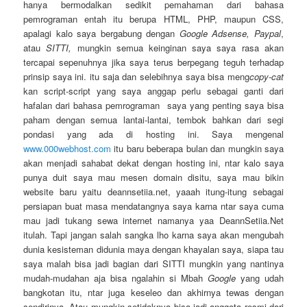
hanya bermodalkan sedikit pemahaman dari bahasa
pemrograman entah itu berupa HTML, PHP, maupun CSS,
apalagi kalo saya bergabung dengan
Google Adsense, Paypal
,
atau
SITTI,
mungkin semua keinginan saya saya rasa akan
tercapai sepenuhnya jika saya terus berpegang teguh terhadap
prinsip saya ini. itu saja dan selebihnya saya bisa meng
copy-cat
kan script-script yang saya anggap perlu sebagai ganti dari
hafalan dari bahasa pemrograman saya yang penting saya bisa
paham dengan semua lantai-lantai, tembok bahkan dari segi
pondasi yang ada di hosting ini. Saya mengenal
www.000webhost.com
itu baru beberapa bulan dan mungkin saya
akan menjadi sahabat dekat dengan hosting ini, ntar kalo saya
punya duit saya mau mesen domain disitu, saya mau bikin
website baru yaitu deannsetiia.net, yaaah itung-itung sebagai
persiapan buat masa mendatangnya saya karna ntar saya cuma
mau jadi tukang sewa internet namanya yaa DeannSetiia.Net
itulah. Tapi jangan salah sangka lho karna saya akan mengubah
dunia kesisteman didunia maya dengan khayalan saya, siapa tau
saya malah bisa jadi bagian dari SITTI mungkin yang nantinya
mudah-mudahan aja bisa ngalahin si Mbah
Google
yang udah
bangkotan itu, ntar juga keseleo dan akhirnya tewas dengan
sendirinya. Atau mungkin setidaknya bisa jadi anggota resmi dari