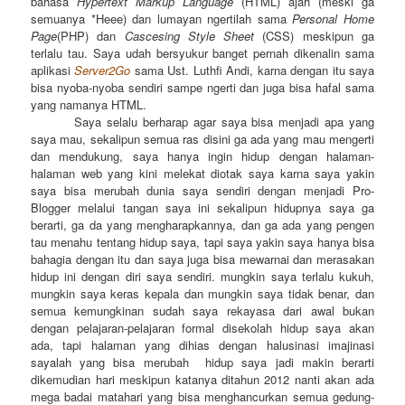
bahasa
Hypertext Markup Language
(HTML) ajah (meski ga
semuanya *Heee) dan lumayan ngertilah sama
Personal Home
Page
(PHP) dan
Cascesing Style Sheet
(CSS) meskipun ga
terlalu tau. Saya udah bersyukur banget pernah dikenalin sama
aplikasi
Server2Go
sama Ust. Luthfi Andi, karna dengan itu saya
bisa nyoba-nyoba sendiri sampe ngerti dan juga bisa hafal sama
yang namanya HTML.
Saya selalu berharap agar saya bisa menjadi apa yang
saya mau, sekalipun semua ras disini ga ada yang mau mengerti
dan mendukung, saya hanya ingin hidup dengan halaman-
halaman web yang kini melekat diotak saya karna saya yakin
saya bisa merubah dunia saya sendiri dengan menjadi Pro-
Blogger melalui tangan saya ini sekalipun hidupnya saya ga
berarti, ga da yang mengharapkannya, dan ga ada yang pengen
tau menahu tentang hidup saya, tapi saya yakin saya hanya bisa
bahagia dengan itu dan saya juga bisa mewarnai dan merasakan
hidup ini dengan diri saya sendiri. mungkin saya terlalu kukuh,
mungkin saya keras kepala dan mungkin saya tidak benar, dan
semua kemungkinan sudah saya rekayasa dari awal bukan
dengan pelajaran-pelajaran formal disekolah hidup saya akan
ada, tapi halaman yang dihias dengan halusinasi imajinasi
sayalah yang bisa merubah hidup saya jadi makin berarti
dikemudian hari meskipun katanya ditahun 2012 nanti akan ada
mega badai matahari yang bisa menghancurkan semua gedung-