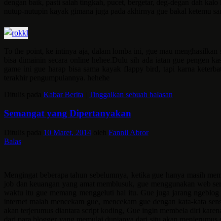
dengan baik, pasti salah tingkah, pucet, bergetar, deg-degan dah ka
nutup-nutupin kayak gimana juga pada akhirnya gue bakal ketemu sa
To the point, ke intinya aja, dalam lomba ini, gue mau menghasilk
bisa dimainin secara online hehee.Dulu sih ada iatan gue pengen k
game ini gue harap bisa sama kayak flappy bird, tapi karna keterb
terakhir pengumpulannya. hehehe
Ditulis pada
Kabar Berita
|
Tinggalkan sebuah balasan
Semangat yang Dipertanyakan
Ditulis pada
10 Maret, 2014
oleh
Fannil Abror
Balas
Mengingat beberapa tahun sebelumnya, ketika gue hanya masih memil
job dan keuangan yang amat memblusuk, gue menggunakan web server
waktu itu gue memang menggeluti hal itu. Gue juga jarang ngeblog 
internet malah mencekam gue, mencekam gue dengan kata-kata sen
akan terjerumus diantara script koding, Gue ingin membela diri kar
dari para blogger yang memulai dunianya dari situ akan menjeru