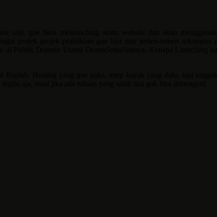
ona saja, gue baru melaunching suatu website dan akan mengguna
ebagai projek projek praktikum gue biar ntar temen-temen sekampus
e di Publik Domain Utama DeannSetiiaNetnya. Kenapa Launching kali
ol Rupiah. Hosting yang gue pake, tetep kayak yang dulu, tapi engg
segitu aja, maaf jika ada tulisan yang salah dan gak bisa dimengerti