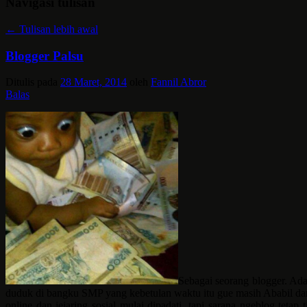
Navigasi tulisan
←
Tulisan lebih awal
Blogger Palsu
Ditulis pada
28 Maret, 2014
oleh
Fannil Abror
Balas
Sebagai seorang blogger. Ada
duduk di bangku SMP yang kebetulan waktu itu gue masih Ababil dan
online dan jejaring sosial mulai dipadati, tapi sarana ngeblog tet