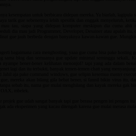
annya.
punya kesempatan untuk berbicara didepan mereka. Ya biarlah, lagipula 
aya tarik gue sebenernya lebih spesifik dan enggak menyeluruh, ketik
au tau, siapa yang didepan komputer meskipun dia cuma ahli ngot
k peduli dia mau jadi Programmer, Developer, Desainer atau apalah itu
. Minat gue jauh berbeda dengan banyaknya kawan-kawan gue. Mungkin
gerti bagaimana cara menghosting, yaaa gue cuma bisa pake hosting ger
g sama blog dan semuanya gue update minimal seminggu sekali,. Ken
ja nyampe bener-bener kelihatan menonjol? tapi yang ada dalam ben
enet lagi dan itu terbukti, banyak temen-temen chatt yang menyanjung
nd Jahil aja pake command windows, gue selipin kesemua master execu
ue, mereka akan bilang gila hebat bener, si fannil bikin virus itu, 
tanpa sebab itu, nama gue mulai menghilang dan kayak mereka gak bis
 HOAX, mbelek.
ur projek gue udah sangat banyak tapi gue berasa pengen ini pengen it
ggak ada eksperimen yang kacau ditengah karena gue mulai merasa mal