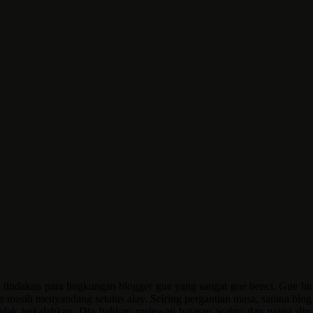
 tindakan para lingkungan blogger gue yang sangat gue benci. Gue hi
 masih menyandang setatus alay. Seiring pergantian masa, sarana bl
ap tidak terkalahkan. Dia bahkan melewati batasan waktu dan ruang d