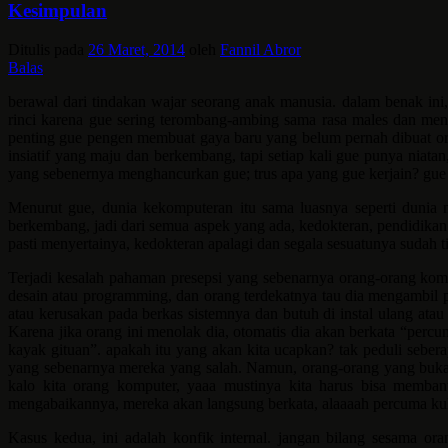
Kesimpulan
Ditulis pada
26 Maret, 2014
oleh
Fannil Abror
Balas
berawal dari tindakan wajar seorang anak manusia. dalam benak ini
rinci karena gue sering terombang-ambing sama rasa males dan menu
penting gue pengen membuat gaya baru yang belum pernah dibuat oran
insiatif yang maju dan berkembang, tapi setiap kali gue punya niatan
yang sebenernya menghancurkan gue; trus apa yang gue kerjain? gue 
Menurut gue, dunia kekomputeran itu sama luasnya seperti dunia n
berkembang, jadi dari semua aspek yang ada, kedokteran, pendidikan 
pasti menyertainya, kedokteran apalagi dan segala sesuatunya sudah t
Terjadi kesalah pahaman presepsi yang sebenarnya orang-orang kom
desain atau programming, dan orang terdekatnya tau dia mengambil p
atau kerusakan pada berkas sistemnya dan butuh di instal ulang ata
Karena jika orang ini menolak dia, otomatis dia akan berkata “percu
kayak gituan”. apakah itu yang akan kita ucapkan? tak peduli seber
yang sebenarnya mereka yang salah. Namun, orang-orang yang buka
kalo kita orang komputer, yaaa mustinya kita harus bisa memban
mengabaikannya, mereka akan langsung berkata, alaaaah percuma ku
Kasus kedua, ini adalah konfik internal. jangan bilang sesama or