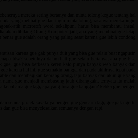
sebenernya mereka sering bertanya dan minta tolong kegue tentang hal
a ada yang melihat gue dan ingin minta tolong, rasanya mereka ingin
ak-atik microsoft word sekalipun, harus bisa membantu instal,
, dia akan dibilang Orang Komputer. jadi, apa yang membuat gue tetap
 benar gue adalah orang yang paling sesat karena gue lebih condong
atisan karena gue gak punya duit yang bisa gue relain buat ngapusin
apa bisa? sebetulnya dalam hati gue selalu bertanya, apa gue bisa
ak gue, gue bisa berkesan keren kalo punya banyak web banyak dan
 gue karena hal ini, gue semakin bangga dan pada akhirnya tepat pada
table dan membagikan keorang orang, tapi banyak dari akun gue yang
dan nama gue menjadi membusung jauh dibanggain, ternyata itu malah
a kenal ama gue lagi, apa yang bisa gue banggain? ketika gue pengen
u dan semua projek kayaknya pengen gue gencarin lagi, gue gak ngerti
as dan gue bisa menyelesaikan semuanya dengan rapi.