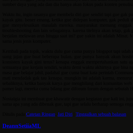
sumber daya yang ada dan dia hanya akan fokus pada konten penulis
Waktu itu, ingin rasanya gue membela diri gue sendiri tapi gue gak 
kayak gitu. bener emang, ketika gue didepan komputer, gak peduli d
gue menyelesaikan masalah mereka. masyarakat memang enggak m
troubleshooting dan lain sebagainya. karena titelnya akan tetap, ga
berjalan melawan arus hingga saat ini? gue yakin ini adalah Minat
sama jenis jenis komputer.
Kembali pada topik, waktu dulu gue cuma punya blogspot tapi udah n
uang jajan gue buat beberapa bulan. gue punya banyak akun hostin
konsisten kayak gini terus? kenapa enggak mempertahankan satu a
semuanya gue kerjain sendiri, waktu demi waktu akhirnya gue bisa ng
masa gue belajar jahil, padahal gue cuma buat kata perintah Comma
mati mendadak gak tau kenapa. mungkin ini adalah karma, menurut g
sebaliknya, ketika banyak karya gue menghilang dari komunitas web 
pamer lagi, mereka cuma bilang gue diforum forum dengan sebutah
Nostalgia ini membuat gue khawatir dengan kegiatan gue kali ini, juj
sama apa yang ada dibenak gue, tapi gue selalu berharap semoga en
Ditulis pada
Catetan Ringan
,
Jati Diri
|
Tinggalkan sebuah balasan
DeannSetiiaML