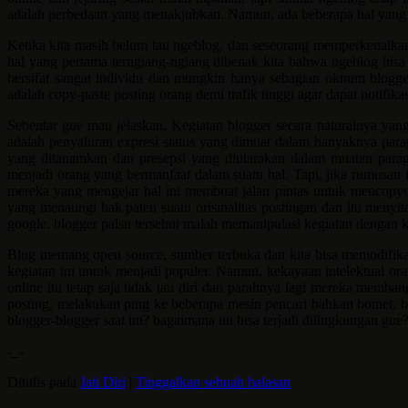
adalah perbedaan yang menakjubkan. Namun, ada beberapa hal yang m
Ketika kita masih belum tau ngeblog, dan seseorang memperkenalkan k
hal yang pertama terngiang-ngiang dibenak kita bahwa ngeblog bisa
bersifat sangat individu dan mungkin hanya sebagian oknum blogge
adalah copy-paste posting orang demi trafik tinggi agar dapat notifik
Sebentar gue mau jelaskan, Kegiatan blogger secara naturalnya yang g
adalah penyaluran expresi status yang dimuat dalam banyaknya parag
yang ditanamkan dan presepsi yang diutarakan dalam muatan parag
menjadi orang yang bermanfaat dalam suatu hal. Tapi, jika rumusan 
mereka yang mengejar hal ini membuat jalan pintas untuk mencopyca
yang menaungi hak paten suatu orisinalitas postingan dan itu menyit
google. blogger palsu tersebut malah memanipulasi kegiatan dengan k
Blog memang open source, sumber terbuka dan kita bisa memodifikas
kegiatan ini untuk menjadi populer. Namun, kekayaan intelektual o
online itu tetap saja tidak tau diri dan parahnya lagi mereka memb
posting, melakukan ping ke beberapa mesin pencari bahkan botnet, ba
blogger-blogger saat ini? bagaimana ini bisa terjadi dilingkungan gue
-_-
Ditulis pada
Jati Diri
|
Tinggalkan sebuah balasan