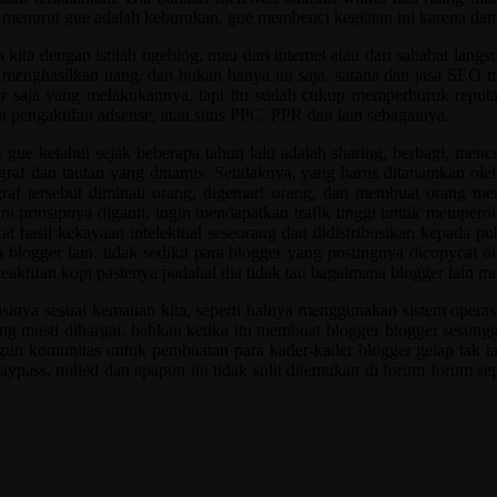
enurut gue adalah keburukan, gue membenci kegiatan ini karena damp
ita dengan istilah ngeblog, mau dari internet atau dari sahabat lang
 menghasilkan uang, dan bukan hanya itu saja, sarana dan jasa SEO m
r saja yang melakukannya, tapi itu sudah cukup memperburuk reputasi
asi pengaktifan adsense, atau situs PPC, PPR dan lain sebagainya.
ue ketahui sejak beberapa tahun lalu adalah sharing, berbagi, mencerit
raf dan tautan yang dinamis. Setidaknya, yang harus ditanamkan oleh 
raf tersebut diminati orang, digemari orang, dan membuat orang m
ini prinsipnya diganti, ingin mendapatkan trafik tinggi untuk memper
t hasil kekayaan intelektual seseorang dan didistribusikan kepada 
a blogger lain. tidak sedikit para blogger yang postingnya dicopycat
eaktifan kopi pastenya padahal dia tidak tau bagaimana blogger lain m
inya sesuai kemauan kita, seperti halnya menggunakan sistem operas
rang musti dihargai. bahkan ketika itu membuat blogger blogger sesun
angun komunitas untuk pembuatan para kader-kader blogger gelap tak 
ypass, nulled dan apapun itu tidak sulit ditemukan di forum forum sepe
?