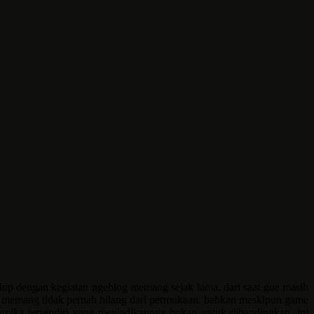
dup dengan kegiatan ngeblog memang sejak lama. dari saat gue masih
og memang tidak pernah hilang dari permukaan. bahkan meskipun game
inamika tersendiri yang menjadikannya bukan untuk dibandingkan, ini