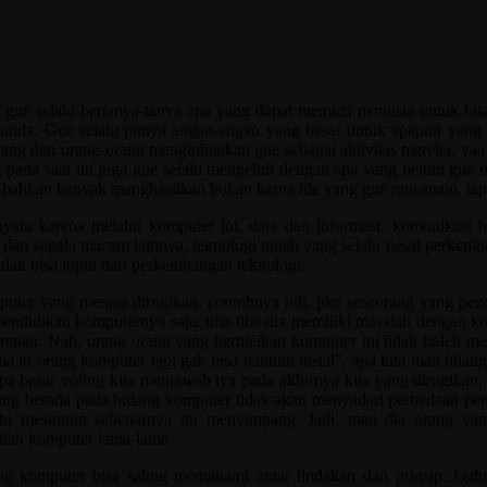
, gue selalu bertanya-tanya apa yang dapat memicu manusia untuk bi
nda. Gue selalu punya angan-angan yang besar untuk apapun yang gue 
g dan orang-orang mengkiblatkan gue sebagai aktivitas mereka, yaa ti
, pada saat itu juga gue selalu mengeluh dengan apa yang belum gue mi
bahkan banyak menghasilkan bukan karna ide yang gue rencanain, tapi
yata karena melalui komputer ini, data dan informasi, komunikasi bi
dan segala macam lainnya, teknologi inilah yang selalu pesat perkemb
idak bisa luput dari perkembangan teknologi.
puter yang merasa dirugikan. contohnya nih, jika seseorang yang pe
endidikan komputernya saja. tiba-tiba dia memiliki masalah dengan kom
u repair. Nah, orang orang yang bertitelkan komputer ini tidak boleh
ma lu orang komputer tapi gak bisa bantuin instal”, apa kita mau bil
apa besar voting kita menjawab iya pada akhirnya kita yang dirugikan,
ng berada pada bidang komputer tidak akan menyadari perbedaan pend
tu meskipun sebenarnya itu menyimpang. Jadi, mau dia orang yang m
liah komputer lama-lama.
ang komputer bisa saling memahami antar tindakan dan prinsip. ked