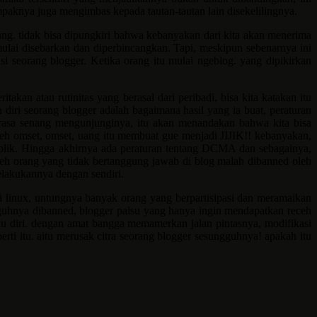
aknya juga mengimbas kepada tautan-tautan lain disekelilingnya.
sung. tidak bisa dipungkiri bahwa kebanyakan dari kita akan menerima
ulai disebarkan dan diperbincangkan. Tapi, meskipun sebenarnya ini
 seorang blogger. Ketika orang itu mulai ngeblog. yang dipikirkan
akan atau rutinitas yang berasal dari peribadi, bisa kita katakan itu
diri seorang blogger adalah bagaimana hasil yang ia buat, peraturan
erasa senang mengunjunginya, itu akan menandakan bahwa kita bisa
oleh omset, omset, uang itu membuat gue menjadi JIJIK!! kebanyakan,
publik. Hingga akhirnya ada peraturan tentang DCMA dan sebagainya,
 oleh orang yang tidak bertanggung jawab di blog malah dibanned oleh
elakukannya dengan sendiri.
i linux, untungnya banyak orang yang berpartisipasi dan meramaikan
gguhnya dibanned, blogger palsu yang hanya ingin mendapatkan receh
tau diri. dengan amat bangga memamerkan jalan pintasnya, modifikasi
rti itu. aitu merusak citra seorang blogger sesungguhnya! apakah itu