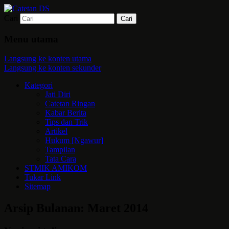
Cari
Mari bermimpi dan ciptakan kehendak
Catetan DS
Menu utama
Langsung ke konten utama
Langsung ke konten sekunder
Kategori
Jati Diri
Catetan Ringan
Kabar Berita
Tips dan Trik
Artikel
Hukum [Ngawur]
Tampilan
Tata Cara
STMIK AMIKOM
Tukar Link
Sitemap
Arsip Bulanan:
Maret 2014