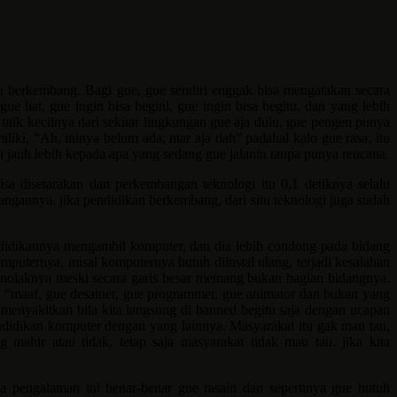
sa berkembang. Bagi gue, gue sendiri enggak bisa mengatakan secara
liat, gue ingin bisa begini, gue ingin bisa begitu, dan yang lebih
tik kecilnya dari sekitar lingkungan gue aja dulu. gue pengen punya
liki, “Ah, ininya belum ada, ntar aja dah” padahal kalo gue rasa, itu
 jauh lebih kepada apa yang sedang gue jalanin tanpa punya rencana.
sa disetarakan dan perkembangan teknologi itu 0,1 detiknya selalu
angannya. jika pendidikan berkembang, dari situ teknologi juga sudah
ndidikannya mengambil komputer, dan dia lebih condong pada bidang
puternya, misal komputernya butuh diinstal ulang, terjadi kesalahan
 menolaknya meski secara garis besar memang bukan bagian bidangnya.
ang “maaf, gue desainer, gue programmer, gue animator dan bukan yang
 menyakitkan bila kita langsung di banned begitu saja dengan ucapan
idikan komputer dengan yang lainnya. Masyarakat itu gak mau tau,
ahir atau tidak, tetap saja masyarakat tidak mau tau. jika kita
ua pengalaman ini benar-benar gue rasain dan sepertinya gue butuh