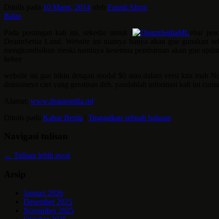
Ditulis pada
10 Maret, 2014
oleh
Fannil Abror
Balas
Pada postingan kali ini, sekedar untuk t
ebar pes
DeannSetiia Land. Website ini niatnya hanya akan gue gunakan s
mengkondisikan meski nantinya kesemua pembaruan akan gue updat
hehee
website ini gue bikin dengan modal $0 atau dalam versi kita mah N
domainnya cari yang geratisan deh. yaudahlah informasi kali ini cuma 
Alamat:
www.deannsetiia.ml
Ditulis pada
Kabar Berita
|
Tinggalkan sebuah balasan
Navigasi tulisan
←
Tulisan lebih awal
Arsip
Januari 2026
Desember 2025
November 2025