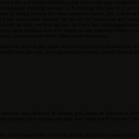
 si A dan si B berada dikuliahan yang sama, sama-sama mengambil pe
perkembangan teknologi tersebut. si B memang tahu kalo si A ini m
ame lu kurang menarik bro, masa karakternya kayak gini, coba dong k
ek biar beda sendiri, dan lagi lagi bro ini bro, yang kayak gini bag
al pun dia tidak membuat apa-apa, dia cuma bisa membangga-banggaka
enrnya sudah membuat luka si A. emang dia kira gampang? biasanya oran
, diem, cengegesan dan beribu bahan alasan dikeluarkan.
kekesalan peribadi gue adalah bahwa bagaimanapun keadaan kita, konfi
i konfik besar kita. trus, apa yang harus kita lakukan? positif thinking
a software atau hardware di kampus gue. lomba ini sebenernya baka
e database, pasti nilainya plus plus. Gue masih ada di semester 2 da
eh, entah kenapa selalu terbayang dibenak gue gimana rasanya waktu 