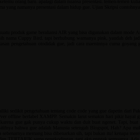
lo ketemu orang baru. apalagi dalam nuansa presentasi. temen-temen kul
ma yang namanya presentasi dalam hidup gue. Ujian Skripsi contohnya
an suatu produk game beraliansi AIR yang bisa digunakan dalam mode A
asih nama Cuppy Bird. tapi berhubung warnanya pink, yaudah deh jadi 
atasan pengetahuan otodidak gue, jadi cara maeninnya cuma goyang go
iki sedikit pengetahuan tentang code code yang gue dapetin dari Pak
 offline berlabel XAMPP. Semakin larut semakin hari pikir hayal gu
karena gue gak punya cukup waktu dan duit buat ngenet. Tapi, buat 
sitifnya bahwa gue adalah Manusia setengah Blogspot, Hah? Apa ma
ena sebenarnya memang bisa dibenarkan sih, tapi bukan itu! kenapa m
mus dan TERTARIK sama pengkodingan, tapi akn enggak semuanya. Ada