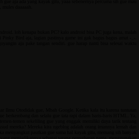
iah gue aja ada yang kayak gitu, yaaa sebenernya percuma sih gue mau
, mules daaaaah.
ndroid. loh kenapa bukan PC? kalo android bisa PC juga kena, malah
Pinky Bird aja, lagian pastinya game ini gak bagus bagus amat -_-.
yangin aja pake tangan sendiri. gue harap nanti bisa selesai waktu
ar Ilmu Otodidak gue, Mbah Google. Ketika kala itu karena tuntutan
e berkembang dan selalu gue tata rapi dalam baris-baris HTML. Ya,
temen-temen sekeliling gue yang enggak memiliki daya tarik tentang
ksud mereka? Mereka kira ngeblog adalah orang imannya lemah dan
ereka menyangkut pautkan gue sama hal kayak gitu, memang sih banyak
 yang menjadikannya sebagai sarana penyebaran nama, menggunakan