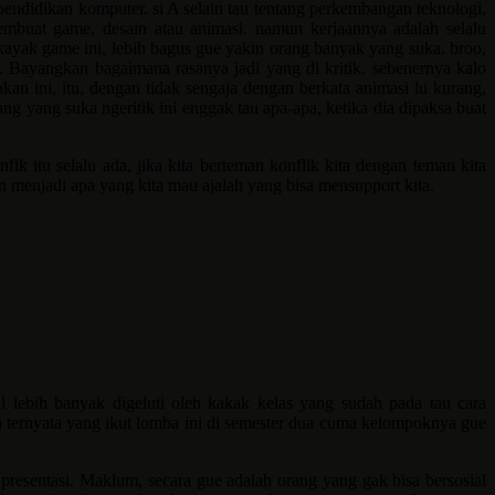
ndidikan komputer. si A selain tau tentang perkembangan teknologi,
embuat game, desain atau animasi. namun kerjaannya adalah selalu
ayak game ini, lebih bagus gue yakin orang banyak yang suka. broo,
us. Bayangkan bagaimana rasanya jadi yang di kritik. sebenernya kalo
n ini, itu, dengan tidak sengaja dengan berkata animasi lu kurang,
g yang suka ngeritik ini enggak tau apa-apa, ketika dia dipaksa buat
k itu selalu ada, jika kita berteman konflik kita dengan teman kita
 dan menjadi apa yang kita mau ajalah yang bisa mensupport kita.
l lebih banyak digeluti oleh kakak kelas yang sudah pada tau cara
n ternyata yang ikut lomba ini di semester dua cuma kelompoknya gue
presentasi. Maklum, secara gue adalah orang yang gak bisa bersosial