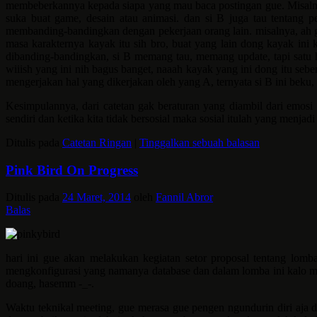
membeberkannya kepada siapa yang mau baca postingan gue. Misalnya
suka buat game, desain atau animasi. dan si B juga tau tentang 
membanding-bandingkan dengan pekerjaan orang lain. misalnya, ah g
masa karakternya kayak itu sih bro, buat yang lain dong kayak ini k
dibanding-bandingkan, si B memang tau, memang update, tapi satu h
wiiish yang ini nih bagus banget, naaah kayak yang ini dong itu seb
mengerjakan hal yang dikerjakan oleh yang A, ternyata si B ini beku
Kesimpulannya, dari catetan gak beraturan yang diambil dari emosi 
sendiri dan ketika kita tidak bersosial maka sosial itulah yang menjad
Ditulis pada
Catetan Ringan
|
Tinggalkan sebuah balasan
Pink Bird On Progress
Ditulis pada
24 Maret, 2014
oleh
Fannil Abror
Balas
hari ini gue akan melakukan kegiatan setor proposal tentang lomb
mengkonfigurasi yang namanya database dan dalam lomba ini kalo mak
doang, hasemm -_-.
Waktu teknikal meeting, gue merasa gue pengen ngundurin diri aja d