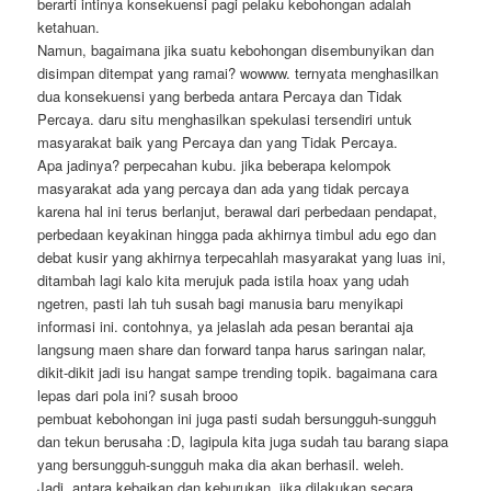
berarti intinya konsekuensi pagi pelaku kebohongan adalah
ketahuan.
Namun, bagaimana jika suatu kebohongan disembunyikan dan
disimpan ditempat yang ramai? wowww. ternyata menghasilkan
dua konsekuensi yang berbeda antara Percaya dan Tidak
Percaya. daru situ menghasilkan spekulasi tersendiri untuk
masyarakat baik yang Percaya dan yang Tidak Percaya.
Apa jadinya? perpecahan kubu. jika beberapa kelompok
masyarakat ada yang percaya dan ada yang tidak percaya
karena hal ini terus berlanjut, berawal dari perbedaan pendapat,
perbedaan keyakinan hingga pada akhirnya timbul adu ego dan
debat kusir yang akhirnya terpecahlah masyarakat yang luas ini,
ditambah lagi kalo kita merujuk pada istila hoax yang udah
ngetren, pasti lah tuh susah bagi manusia baru menyikapi
informasi ini. contohnya, ya jelaslah ada pesan berantai aja
langsung maen share dan forward tanpa harus saringan nalar,
dikit-dikit jadi isu hangat sampe trending topik. bagaimana cara
lepas dari pola ini? susah brooo
pembuat kebohongan ini juga pasti sudah bersungguh-sungguh
dan tekun berusaha :D, lagipula kita juga sudah tau barang siapa
yang bersungguh-sungguh maka dia akan berhasil. weleh.
Jadi, antara kebaikan dan keburukan, jika dilakukan secara