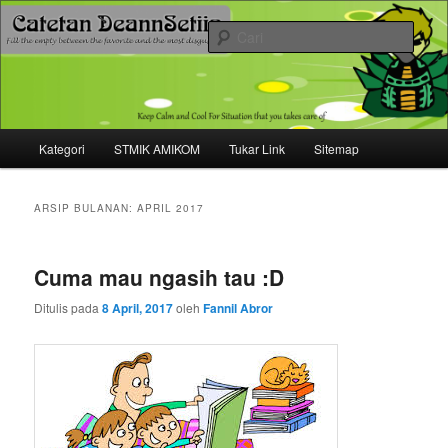
Mari bermimpi dan ciptakan kehendak
Cari
Catetan DS
Menu
Kategori
STMIK AMIKOM
Tukar Link
Sitemap
Langsung
Langsung
utama
ke
ke
ARSIP BULANAN:
APRIL 2017
konten
konten
Cuma mau ngasih tau :D
utama
sekunder
Ditulis pada
8 April, 2017
oleh
Fannil Abror