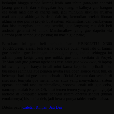
berlanjut hingga sampe kurang lebih satu tahun gara-gara android
jarang gue cash dan ketinggalan begadang, sekalinya gue bangun
eee udah mati dan di charge lagi, jadi mungkin sirkulasi arusnya
mati ato apa akhirnya is dead dah itu, kemudian setelah liburan
akhirnya gue punya projek buat sistem administrasi dan pembayaran
dan bisa menghasilkan uang sendiri, gue langsung cus deh beli
android generasi M untuk Marshmallow yang gue dapetin via
Laz*da (dan sampe gue posting ini masih gue pake).
Baru-baru ini gue beli netbook baru HP-N028TU X360
TouchScreen, alesan beli karna beberapa bulan yang lalu di kamar
gue sendiri, gue keilangan laptop gue yang kedua sehingga ini
adalah yang ketiga yang gue miliki, gue udah ceritain di Proyek
TriMan jadi gue gamau ngebahas rasa sakit gue wkwkwk, di laptop
ini awalnya gue hanya install mint karna keperluan pribadi non-
bussiness sehingga gue pengen nyoba rasa open source yang full, eh
beberapa hari ini gue nemu sebuah official Account dan setelah di
riset-riset ternyata gue menemukan situs yang menyediakan sistem
operasi android rasa marshmallow, wooow. enak nih gue coba,
namanya adalah Remix OS. buat temen-temen yang pengen ngejajal
android di komputer sendiri sebagai sistem operasi sendiri (bukan
emulatornya) bisa coba deh, jadi berasa punya tablet sendiri hahaa.
Ditulis pada
Catetan Ringan
,
Jati Diri