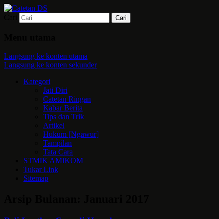
Cari
Mari bermimpi dan ciptakan kehendak
Catetan DS
Menu utama
Langsung ke konten utama
Langsung ke konten sekunder
Kategori
Jati Diri
Catetan Ringan
Kabar Berita
Tips dan Trik
Artikel
Hukum [Ngawur]
Tampilan
Tata Cara
STMIK AMIKOM
Tukar Link
Sitemap
Arsip Bulanan:
Januari 2017