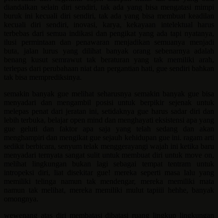
diandalkan selain diri sendiri, tak ada yang bisa mengatasi mimpi
buruk ini kecuali diri sendiri, tak ada yang bisa membuat keadilan
kecuali diri sendiri, inovasi, karya, kekayaan intelektual harus
terbebas dari semua indikasi dan pengikat yang ada tapi nyatanya,
ilusi permintaan dan penawaran menjadikan semuanya menjadi
buta, jalan lurus yang dilihat banyak orang sebenarnya adalah
benang kusut semrawut tak beraturan yang tak memiliki arah,
terlepas dari perubahaan niat dan pergantian hati, gue sendiri bahkan
tak bisa memprediksinya.
semakin banyak gue melihat seharusnya semakin banyak gue bisa
menyadari dan mengambil posisi untuk berpikir sejenak untuk
melepas penat dari jeratan ini, setidaknya gue harus sadar diri dan
lebih terbuka, belajar open mind dan menghayati eksistensi apa yang
gue geluti dan faktor apa saja yang telah sedang dan akan
menghampiri dan mengikat gue sejauh kehidupan gue ini. ragam arti
sedikit berbicara, senyum telak menggerayangi wajah ini ketika baru
menyadari ternyata sangat sulit untuk membuat diri untuk move on,
melihat lingkungan bukan lagi sebagai tempat tentram untuk
intropeksi diri, liat disekitar gue! mereka seperti masa lalu yang
memiliki telinga namun tak mendengar, mereka memiliki mata
namun tak melihat, mereka memiliki mulut tapiiii hehhe, banyak
omongnya.
wewenang atas diri membatasi dibatasi ruang lingkup lingkungan