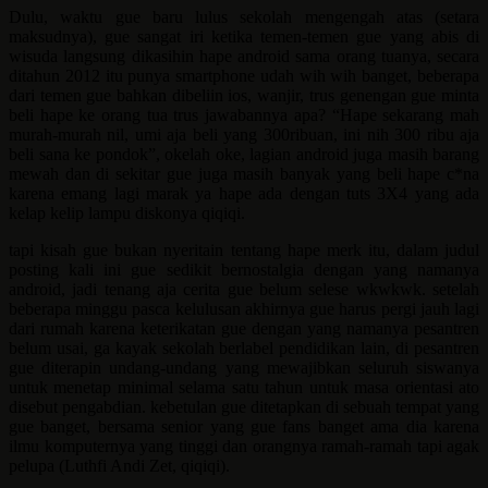
Dulu, waktu gue baru lulus sekolah mengengah atas (setara
maksudnya), gue sangat iri ketika temen-temen gue yang abis di
wisuda langsung dikasihin hape android sama orang tuanya, secara
ditahun 2012 itu punya smartphone udah wih wih banget, beberapa
dari temen gue bahkan dibeliin ios, wanjir, trus genengan gue minta
beli hape ke orang tua trus jawabannya apa? “Hape sekarang mah
murah-murah nil, umi aja beli yang 300ribuan, ini nih 300 ribu aja
beli sana ke pondok”, okelah oke, lagian android juga masih barang
mewah dan di sekitar gue juga masih banyak yang beli hape c*na
karena emang lagi marak ya hape ada dengan tuts 3X4 yang ada
kelap kelip lampu diskonya qiqiqi.
tapi kisah gue bukan nyeritain tentang hape merk itu, dalam judul
posting kali ini gue sedikit bernostalgia dengan yang namanya
android, jadi tenang aja cerita gue belum selese wkwkwk. setelah
beberapa minggu pasca kelulusan akhirnya gue harus pergi jauh lagi
dari rumah karena keterikatan gue dengan yang namanya pesantren
belum usai, ga kayak sekolah berlabel pendidikan lain, di pesantren
gue diterapin undang-undang yang mewajibkan seluruh siswanya
untuk menetap minimal selama satu tahun untuk masa orientasi ato
disebut pengabdian. kebetulan gue ditetapkan di sebuah tempat yang
gue banget, bersama senior yang gue fans banget ama dia karena
ilmu komputernya yang tinggi dan orangnya ramah-ramah tapi agak
pelupa (Luthfi Andi Zet, qiqiqi).