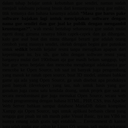
dalam tahap belajar untuk kebutuhan gue sendiri, namun sudah
menjadi salahsatu peluang bisnis dari kemampuan yang gue miliki,
titik temunya dan bahasa kasarnya adalah
“Masa gue harus pake
software bajakan lagi untuk menciptakan software dengan
nama gue sendiri dan gue jual ke publik dengan mengambil
keuntungan?”
, wah meski bertahap seharusnya gue sudah mulai
ngerti dong gimana rasanya bikin capek-capek dan ga dihargain,
kalo gue asal buat dan minta dihargai berarti gue adalah orang
ceroboh yang maunya sendiri, okelah dengan begini gue putuskan
untuk
sedikit
beralih kejalur resmi tanpa merugikan apapun dari
kepentingan ini. Iya sih, gue tahu dengan software resmi yang
harganya mulai dari 190ribuan aja gue masih belum sanggup, tapi
biar gue terus berjalan dan mencoba menghargai adakalanya gue
mencoba ke Open Source, toh saat ini banyak juga pengembang
yang masuk ke ranah open source, buat 3D model, animasi bahkan
game aja ada yang Open Source, ga usah disebut apa produknya
pasti banyak (developer) yang tau, nah untuk basis yang gue
gunakan juga cuma satu kendala doang, untuk projek gue saat ini
secara mendominasi gue juga memakai Open Source, secara web
based programming dengan bahasa HTML, PHP, CSS, trus Apache
Web Server bahkan sampai database MariaDB dalam kompilasi
Xampp aja Open Source, tapi untuk aplikasi berbasis client yang
sengaja gue pisah ini nih masih pake Visual Basic, iya tau VB6 ini
isunya emang udah gratis tapi entahlah…. Environment di kantor
juga udah mulai gue alihin ke Linux OS semua, jadi mulai sekarang