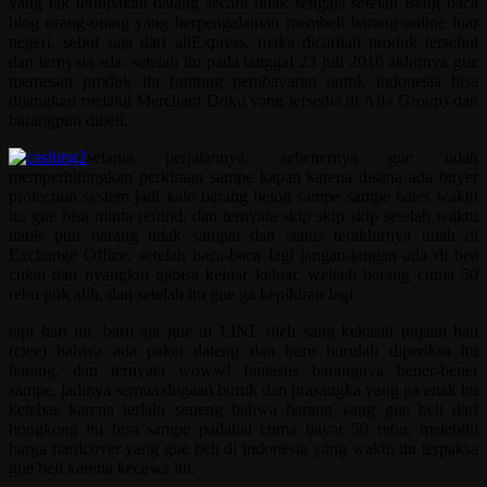
yang tak terlupakan datang secara tidak sengaja setelah iseng baca
blog orang-orang yang berpengalaman membeli barang online luar
negeri, sebut saja dari aliExpress. maka dicarilah produk tersebut
dan ternyata ada. setelah itu pada tanggal 23 juli 2016 akhirnya gue
memesan produk itu (untung pembayaran untuk indonesia bisa
dijangkau melalui Merchant Doku yang tersedia di Alfa Group) dan
barangpun dibeli.
selama perjalannya, sebenernya gue udah
memperhitungkan perkiraan sampe kapan karena disana ada buyer
protection system jadi kalo barang belon sampe sampe bates waktu
itu gue bisa minta refund, dan ternyata skip skip skip setelah waktu
habis pun barang tidak sampai dan status terakhirnya udah di
Exchange Office, setelah baca-baca lagi jangan-jangan ada di bea
cukai dan nyangkut gabisa keluar keluar, weleeh barang cuma 50
rebu gok ahh, dan setelah itu gue ga kepikiran lagi.
tapi hari ini, baru aja gue di LINE oleh sang kekasih pujaan hati
(ciee) bahwa ada paket dateng dan buru burulah diperiksa itu
barang, dan ternyata woww! fantastis barangnya bener-bener
sampe, jadinya semua dugaan buruk dan prasangka yang ga enak itu
ketebas karena terlalu seneng bahwa barang yang gue beli dari
hongkong ini bisa sampe padahal cuma bayar 50 rebu, melebihi
harga hardcover yang gue beli di indonesia yang waktu itu terpaksa
gue beli karena kecewa itu.