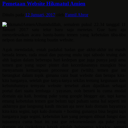
Pemetaan Website Hikmatul Amien
Ditulis pada
12 Januari, 2017
oleh
Fannil Abror
Alhamdulillah, semalem pukul 22.34 tanggal 11
Januari 2017 satu telur baru saja menetas. Gue baru aja
menyelesaikan acara bantu-bantu temen yang kebetulan tiba-tiba
nelpon dan minta tolong buatin website.
Agak mendadak, entah padahal badan gue akhir-akhir ini masih
berada lemes, rada mual dan puyeng mulu tapi sabodo teuing dah
ahh lagian dalam beberapa hari kedepan gue juga punya janji ama
temen gue yang super pinter dan kecerdasannya mungkin bisa
menyamain kemampuan processor gue (wiiih). temen gue ini
berangkat dalam topik gimana cara buat website dan berapa kira-
kira harganya, setelah gue tanya-tanya sekilas tentang kegunaan dan
kebutuhannya ternyata website tersebut akan dijadikan sebagai
portal dari suatu lembaga / yayasan, ooh berarti lu cuma modal
domain aja kali, hosting pake yang google blogger aje, tapi karna
emang kebetulan temen gue belum tapi paham sama hal seperti ini
akhirnya gue langsung kasih rincian aja neee kalo domain bayarnya
kira-kira segini, tapi kalo domain + hosting gunanya bisa begini tapi
harganya juga segini, kebetulan kan yang pengen dibuat fungsi dan
tujuannya cuma buat ini yaa gue rekomendasiin aja pake yang
domain aja (pokoknya kayak gitulah bahasanya wkwkw, samar)