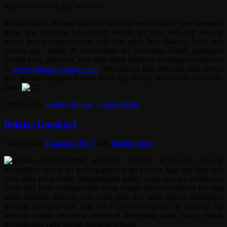
lagian bukan duit gue wkwkwk
dalam waktu 26 jam akhirnya website tersbut aktif, gue pasangin
tema, gue masukin sub-subnya setelah itu baru deh gue kabarin
temen gue websitenya dah jadi dan udah bisa diakses, kelar dah
urusan gue. untuk di screenshoot itu kebetulan masih postingan
contoh yang gue buat, kalo mau diliat silahkan kunjungi websitenya
di
www.hikmatul-amien.com
, selanjutnya biar diterusin ama temen
gue aja mau diapain karena disini gue hanya membantu membuka
jalan
Ditulis pada
Catetan Ringan
,
Kabar Berita
Belajar Gambas3
Ditulis pada
7 Januari, 2017
oleh
Fannil Abror
Terhempit kerasnya malam, terhuyung puyeng
menjadikan tubuh ini goyang-goyang ga karuan, lagi dan lagi rasa
enek rada mual mulai menghampiri tubuh yang suci ini, membawa
kesan diri pada nostalgia pilu yang sangat dibenci manusia ini, tapi
suatu harapan muncul, rasa ingin tahu dan ingin segera menakluki
muncul tiba-tiba dari hati kecil penuh ekspresi, si ganteng ini
ternyata masih berusaha melawan kehendak alam hanya untuk
kepentingan yang dibuat manusia semata.