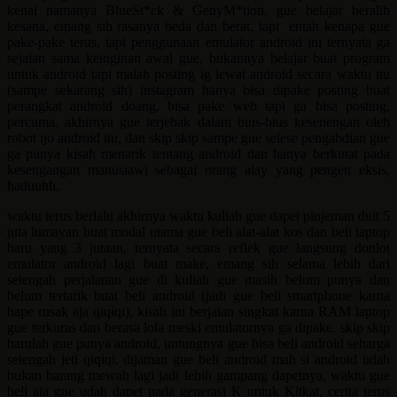
kenal namanya BlueSt*ck & GenyM*tion. gue belajar beralih
kesana, emang sih rasanya beda dan berat, tapi entah kenapa gue
pake-pake terus, tapi penggunaan emulator android ini ternyata ga
sejalan sama keinginan awal gue, bukannya belajar buat program
untuk android tapi malah posting ig lewat android secara waktu itu
(sampe sekarang sih) instagram hanya bisa dipake posting buat
perangkat android doang, bisa pake web tapi ga bisa posting,
percuma. akhirnya gue terjebak dalam bius-bius kesenengan oleh
robot ijo android itu, dan skip skip sampe gue selese pengabdian gue
ga punya kisah menarik tentang android dan hanya berkutat pada
kesengangan manusiawi sebagai orang alay yang pengen eksis,
haduuhh.
waktu terus berlalu akhirnya waktu kuliah gue dapet pinjeman duit 5
juta lumayan buat modal utama gue beli alat-alat kos dan beli laptop
baru yang 3 jutaan, ternyata secara reflek gue langsung donlot
emulator android lagi buat make, emang sih selama lebih dari
setengah perjalanan gue di kuliah gue masih belum punya dan
belum tertarik buat beli android (jadi gue beli smartphone karna
hape rusak aja qiqiqi), kisah ini berjalan singkat karna RAM laptop
gue terkuras dan berasa lola meski emulatornya ga dipake. skip skip
barulah gue punya android, untungnya gue bisa beli android seharga
setengah jeti qiqiqi, dijaman gue beli android mah si android udah
bukan barang mewah lagi jadi lebih gampang dapetnya, waktu gue
beli aja gue udah dapet pada generasi K untuk Kitkat, cerita terus