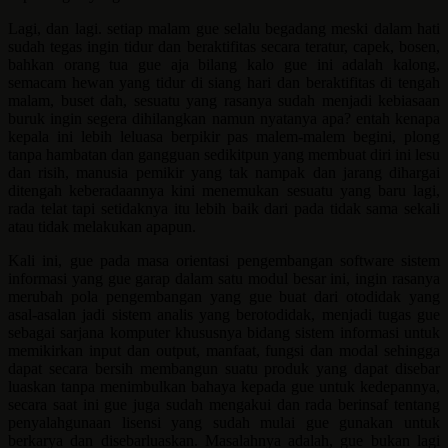
Lagi, dan lagi. setiap malam gue selalu begadang meski dalam hati
sudah tegas ingin tidur dan beraktifitas secara teratur, capek, bosen,
bahkan orang tua gue aja bilang kalo gue ini adalah kalong,
semacam hewan yang tidur di siang hari dan beraktifitas di tengah
malam, buset dah, sesuatu yang rasanya sudah menjadi kebiasaan
buruk ingin segera dihilangkan namun nyatanya apa? entah kenapa
kepala ini lebih leluasa berpikir pas malem-malem begini, plong
tanpa hambatan dan gangguan sedikitpun yang membuat diri ini lesu
dan risih, manusia pemikir yang tak nampak dan jarang dihargai
ditengah keberadaannya kini menemukan sesuatu yang baru lagi,
rada telat tapi setidaknya itu lebih baik dari pada tidak sama sekali
atau tidak melakukan apapun.
Kali ini, gue pada masa orientasi pengembangan software sistem
informasi yang gue garap dalam satu modul besar ini, ingin rasanya
merubah pola pengembangan yang gue buat dari otodidak yang
asal-asalan jadi sistem analis yang berotodidak, menjadi tugas gue
sebagai sarjana komputer khususnya bidang sistem informasi untuk
memikirkan input dan output, manfaat, fungsi dan modal sehingga
dapat secara bersih membangun suatu produk yang dapat disebar
luaskan tanpa menimbulkan bahaya kepada gue untuk kedepannya,
secara saat ini gue juga sudah mengakui dan rada berinsaf tentang
penyalahgunaan lisensi yang sudah mulai gue gunakan untuk
berkarya dan disebarluaskan. Masalahnya adalah, gue bukan lagi