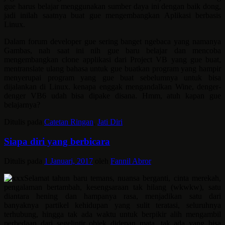
gue harus belajar menggunakan sumber daya ini dengan baik dong,
jadi inilah saatnya buat gue mengembangkan Aplikasi berbasis
Linux.
Dalam forum developer gue sering banget ngebaca yang namanya
Gambas, nah saat ini nih gue baru belajar dan mencoba
mengembangkan clone applikasi dari Project VB yang gue buat,
mentranslate ulang bahasa untuk gue buatkan program yang hampir
menyerupai program yang gue buat sebelumnya untuk bisa
dijalankan di Linux. kenapa enggak mengandalkan Wine, denger-
denger VB6 udah bisa dipake disana. Hmm, atuh kapan gue
belajarnya?
Ditulis pada
Catetan Ringan
,
Jati Diri
Siapa diri yang berbicara
Ditulis pada
1 Januari, 2017
oleh
Fannil Abror
Selamat tahun baru temans, nuansa berganti, cinta merekah,
pengalaman bertambah, kesengsaraan tak hilang (wkwkw), satu
diantara hening dan hampanya rasa, menjadikan satu dari
banyaknya partikel kehidupan yang sulit teratasi, seluruhnya
terhubung, hingga tak ada waktu untuk berpikir alih mengambil
perbedaan dari segelintir objek didepan mata. tak ada yang bisa