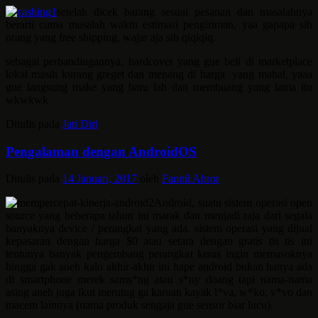
setelah dicek barang sesuai pesanan dan masalahnya
berarti cuma masalah waktu estimasi pengiriman, yaa gapapa sih
orang yang free shipping, wajar aja sih qiqiqiq.
sebagai perbandingannya, hardcover yang gue beli di marketplace
lokal masih kurang greget dan menang di harga yang mahal, yaaa
gue langsung make yang baru lah dan membuang yang lama itu
wkwkwk
Ditulis pada
Jati Diri
Pengalaman dengan AndroidOS
Ditulis pada
14 Januari, 2017
oleh
Fannil Abror
Android, suatu sistem operasi open
source yang beberapa tahun ini marak dan menjadi raja dari segala
banyaknya device / perangkat yang ada. sistem operasi yang dijual
kepasaran dengan harga $0 atau setara dengan gratis tis tis ini
tentunya banyak pengembang perangkat keras ingin memasoknya
hingga gak aneh kalo akhir-akhir ini hape android bukan hanya ada
di smartphone merek sams*ng atau s*ny doang tapi nama-nama
asing aneh juga ikut merutug ga karuan kayak l*va, w*ko, v*vo dan
macem lainnya (nama produk sengaja gue sensor biar lucu).