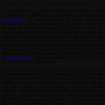
setelah rada mudeng, akhirnya gue langsung cari jasa domain.
Yaaa, sebenernya gue waktu itu pernah juga membantu beliin
domain buat web log temen gue yang pernah gue posting terkait
jafartamam.com
itu, tapi karna waktu itu ingatan gue cukup
mumpuni dan catetan deannsetiia ini juga sebatas catetan dan
informasi aja, eeeh sampe sekarang gue lupa temen gue itu gue
sewain domain di provider yang mana, padahal lumayan murah dan
cepet juga (bukan mau menghindar atau apa, tapi kan lebih baik
nyoba nyoba provider biar bisa ngasih saran yang tepat terkait
pengalaman gue), yaa karna keterbatasan waktu gue didepan kompi
karna gue ga bisa lama-lama sebab penyakit yang menyertai,
akhirnya gue sewa melalui provider dari website gue aja, lokasinya
di
Rumah Hosting
, akhirnya transaksi pembelian domain pun
dimulai senilai Rp. 135.000,- / Tahun
Seperti biasa, pelayanannya memang ramah dan cepat apalagi ga tau
kenapa sampe malem pun layanan customer servicenya masih online
ga kayak sebelumnya waktu gue pesen aja ada jam tertentu aja,
wiiih kereeen. tapi ternyata ada kebijakan baru, domain yang gue
beli pure domain doang, didalemnya cuma ada layanan
NameServer, sedangkan DNS Management tidak ada dan kita harus
menyewa juga per tahunnya, weleh, akhirnya ditambahlah
Rp.10.000 sebagai uang sewa ke provider tsb sehingga sebenarnya
harga domain disana per tahunnya adalah Rp.145.000,-. oke lanjut