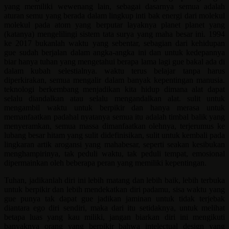
yang memiliki wewenang lain, sebagai dasarnya semua adalah
aturan semu yang berada dalam lingkup inti bak energi dari molekul
molekul pada atom yang berputar layaknya planet planet yang
(katanya) mengelilingi sistem tata surya yang maha besar ini. 1994
ke 2017 bukanlah waktu yang sebentar, sebagian dari kehidupan
gue sudah berjalan dalam angka-angka ini dan untuk kedepannya
biar hanya tuhan yang mengetahui berapa lama lagi gue bakal ada di
dalam kubah selestialnya. waktu terus belajar tanpa harus
diperkirakan, semua mengalir dalam banyak kepentingan manusia.
teknologi berkembang menjadikan kita hidup dimana alat dapat
selalu diandalkan atau selalu mengandalkan alat. sulit untuk
mengambil waktu untuk berpikir dan hanya merasa untuk
memanfaatkan padahal nyatanya semua itu adalah timbal balik yang
menyeramkan, semua massa dimanfaatkan olehnya, terjerumus ke
lubang besar hitam yang sulit didefinisikan, sulit untuk kembali pada
lingkaran artik arogansi yang mahabesar, seperti seakan kesibukan
menghampirinya, tak peduli waktu, tak peduli tempat, emosional
dipermainkan oleh beberapa peran yang memiliki kepentingan.
Tuhan, jadikanlah diri ini lebih matang dan lebih baik, lebih terbuka
untuk berpikir dan lebih mendekatkan diri padamu, sisa waktu yang
gue punya tak dapat gue jadikan jaminan untuk tidak terjebak
diantara ego diri sendiri, maka dari itu setidaknya, untuk melihat
betapa luas yang kau miliki, jangan biarkan diri ini mengikuti
banyaknya orang yang berpikir bahwa intelectual design yang