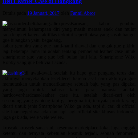
Beli Leather Case di Hongkong
Ditulis pada
19 Januari, 2017
oleh
Fannil Abror
Barusan, kabar gembira
menyelimuti kehampaan diri yang masih merasa enek dan mulut
rada lengket karena aktifitas terkutut seperti biasa yang susah banget
gue hilangkan yaitu begadang.
kabar gembira yang gue nanti-nanti diawal dan enggak gue pikirin
lagi beberapa lama ini adalah tentang pembelian leather case untuk
smartphone gue yang gue beli bulan juni lalu, Smartphone Wiko
Robby yang gue beli via Lazada.
di awal-awal, setelah itu hape gue pengang terus dan
akhirnya menyebabkan lecet-lecet karena asal naro akhirnya gue
memutuskan untuk mencarikannya sebuah baju yang pas dipakai
yang juga untuk bahasa kami para manusia adalah
hardcover/hardcase/leather case itu. setelah dicari-cari oleh
seseorang yang ganteng tapi ga berguna ini, ternyata produk yang
dicari untuk jenis Smartphone Wiko ga ada, tapi di cari di official
site luar negerinya ada dan tapi lagi official site khusus indonesia
juga gak ada, wele wele welee..
kroscak kroscek sana sini, kesemua marketplace lokal juga enggak
ketemu dan ternyata kebetulan kosmik terjadi, sebuah fenomena