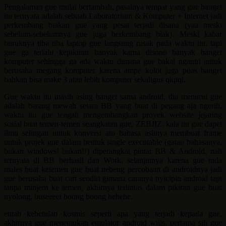
Pengalaman gue mulai bertambah, pasalnya tempat yang gue banget
itu ternyata adalah sebuah Laboratorium & Komputer + Internet jadi
perkembang biakan gue yang pesat terjadi disana (yaa meski
sebelum-sebelumnya gue juga berkembang biak). Meski kabar
buruknya tiba tiba laptop gue langsung rusak pada waktu itu, tapi
gue ga terlalu kepikiran banyak karna disono banyak banget
komputer sehingga ga ada waktu dimana gue bakal ngantri untuk
berusaha megang komputer karena ampe kolot juga puas banget
bahkan bisa make 3 atau lebih komputer sekaligus qiqiqi.
Gue waktu itu masih asing banget sama android, dia menurut gue
adalah barang mewah setara BB yang buat di pegang aja ngerih,
waktu itu gue tengah mengembangkan proyek website jejaring
sosial buat temen-temen seangkatan gue, ZEBJIZ. kala itu gue dapet
ilmu selingan untuk konversi ato bahasa aslinya membuat frame
untuk projek gue dalam bentuk single executable (gatau bahasanya,
bukan windows! bukan!!) diperangkat pintar BB & Android, nah
ternyata di BB berhasil dan Work, selanjutnya karena gue rada
males buat ketemen gue buat nebeng percobaan di androidnya jadi
gue berusaha buat cari sendiri gimana caranya nyicipin android tapi
tanpa minjem ke temen, akhirnya terlintas dalam pikiran gue buat
nyolong, buseeeet boong boong hehehe.
entah kebetulan kosmis seperti apa yang terjadi kepada gue,
akhirnya gue menemukan emulator android wiiis, pertama sih gue