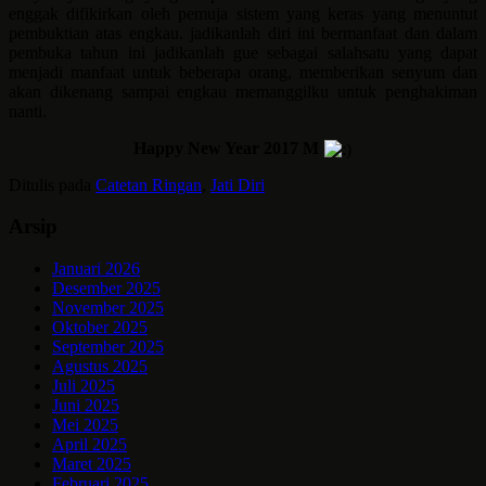
enggak difikirkan oleh pemuja sistem yang keras yang menuntut
pembuktian atas engkau. jadikanlah diri ini bermanfaat dan dalam
pembuka tahun ini jadikanlah gue sebagai salahsatu yang dapat
menjadi manfaat untuk beberapa orang, memberikan senyum dan
akan dikenang sampai engkau memanggilku untuk penghakiman
nanti.
Happy New Year 2017 M
Ditulis pada
Catetan Ringan
,
Jati Diri
Arsip
Januari 2026
Desember 2025
November 2025
Oktober 2025
September 2025
Agustus 2025
Juli 2025
Juni 2025
Mei 2025
April 2025
Maret 2025
Februari 2025