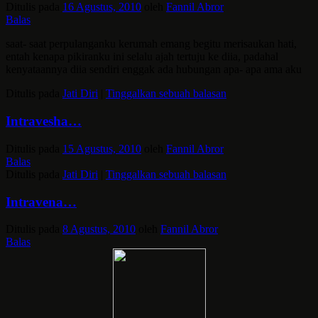
Ditulis pada
16 Agustus, 2010
oleh
Fannil Abror
Balas
saat- saat perpulanganku kerumah emang begitu merisaukan hati,
entah kenapa pikiranku ini selalu ajah tertuju ke diia, padahal
kenyataannya diia sendiri enggak ada hubungan apa- apa ama aku
Ditulis pada
Jati Diri
|
Tinggalkan sebuah balasan
Intravesha…
Ditulis pada
15 Agustus, 2010
oleh
Fannil Abror
Balas
Ditulis pada
Jati Diri
|
Tinggalkan sebuah balasan
Intravena…
Ditulis pada
8 Agustus, 2010
oleh
Fannil Abror
Balas