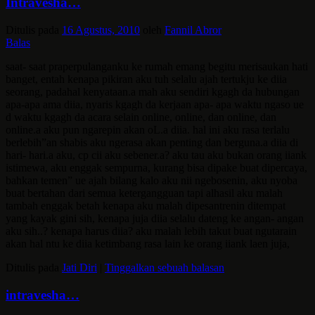
Intravesha…
Ditulis pada
16 Agustus, 2010
oleh
Fannil Abror
Balas
saat- saat praperpulanganku ke rumah emang begitu merisaukan hati
banget, entah kenapa pikiran aku tuh selalu ajah tertukju ke diia
seorang, padahal kenyataan.a mah aku sendiri kgagh da hubungan
apa-apa ama diia, nyaris kgagh da kerjaan apa- apa waktu ngaso ue
d waktu kgagh da acara selain online, online, dan online, dan
online.a aku pun ngarepin akan oL.a diia. hal ini aku rasa terlalu
berlebih”an shabis aku ngerasa akan penting dan berguna.a diia di
hari- hari.a aku, cp cii aku sebener.a? aku tau aku bukan orang iiank
istimewa, aku enggak sempurna, kurang bisa dipake buat dipercaya,
bahkan temen” ue ajah bilang kalo aku nii ngebosenin, aku nyoba
buat bertahan dari semua ketergangguan tapi alhasil aku malah
tambah enggak betah kenapa aku malah dipesantrenin ditempat
yang kayak gini sih, kenapa juja diia selalu dateng ke angan- angan
aku sih..? kenapa harus diia? aku malah lebih takut buat ngutarain
akan hal ntu ke diia ketimbang rasa lain ke orang iiank laen juja,
Ditulis pada
Jati Diri
|
Tinggalkan sebuah balasan
intravesha…