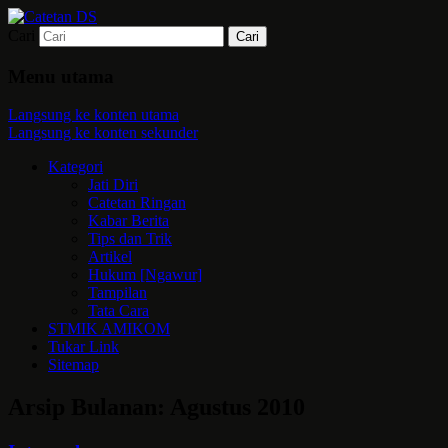
Cari
Mari bermimpi dan ciptakan kehendak
Catetan DS
Menu utama
Langsung ke konten utama
Langsung ke konten sekunder
Kategori
Jati Diri
Catetan Ringan
Kabar Berita
Tips dan Trik
Artikel
Hukum [Ngawur]
Tampilan
Tata Cara
STMIK AMIKOM
Tukar Link
Sitemap
Arsip Bulanan:
Agustus 2010