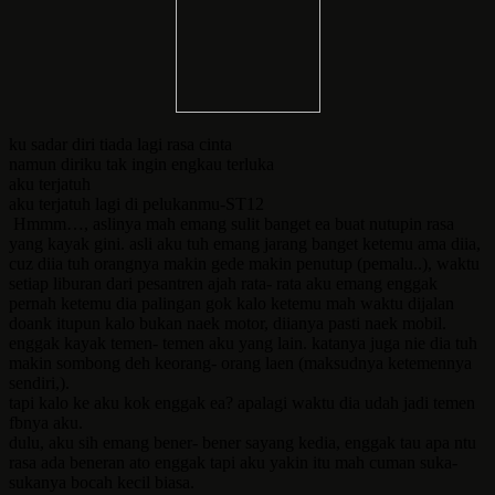
ku sadar diri tiada lagi rasa cinta
namun diriku tak ingin engkau terluka
aku terjatuh
aku terjatuh lagi di pelukanmu-ST12
Hmmm…, aslinya mah emang sulit banget ea buat nutupin rasa
yang kayak gini. asli aku tuh emang jarang banget ketemu ama diia,
cuz diia tuh orangnya makin gede makin penutup (pemalu..), waktu
setiap liburan dari pesantren ajah rata- rata aku emang enggak
pernah ketemu dia palingan gok kalo ketemu mah waktu dijalan
doank itupun kalo bukan naek motor, diianya pasti naek mobil.
enggak kayak temen- temen aku yang lain. katanya juga nie dia tuh
makin sombong deh keorang- orang laen (maksudnya ketemennya
sendiri,).
tapi kalo ke aku kok enggak ea? apalagi waktu dia udah jadi temen
fbnya aku.
dulu, aku sih emang bener- bener sayang kedia, enggak tau apa ntu
rasa ada beneran ato enggak tapi aku yakin itu mah cuman suka-
sukanya bocah kecil biasa.