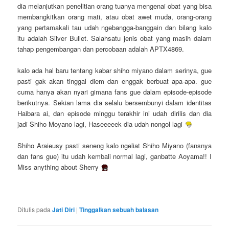
dia melanjutkan penelitian orang tuanya mengenai obat yang bisa
membangkitkan orang mati, atau obat awet muda, orang-orang
yang pertamakali tau udah ngebangga-banggain dan bilang kalo
itu adalah Silver Bullet. Salahsatu jenis obat yang masih dalam
tahap pengembangan dan percobaan adalah APTX4869.
kalo ada hal baru tentang kabar shiho miyano dalam serinya, gue
pasti gak akan tinggal diem dan enggak berbuat apa-apa. gue
cuma hanya akan nyari gimana fans gue dalam episode-episode
berikutnya. Sekian lama dia selalu bersembunyi dalam identitas
Haibara ai, dan episode minggu terakhir ini udah dirilis dan dia
jadi Shiho Moyano lagi, Haseeeeek dia udah nongol lagi
Shiho Araieusy pasti seneng kalo ngeliat Shiho Miyano (fansnya
dan fans gue) itu udah kembali normal lagi, ganbatte Aoyama!! I
Miss anything about Sherry
Ditulis pada
Jati Diri
|
Tinggalkan sebuah balasan