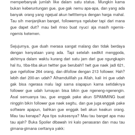
memperbanyak jumlah like dalam satu status. Mungkin karna
bukan keberuntungan gue, gue gak nemu apa-apa, dan yang ada
banyak orang yang ngejual akun twittternya dengan harga mahal.
Tau sih menjanjikan banget, followernya ngeluber tapi dari mana
gue dapet duit? mau beli rinso buat nyuci aja masih ngemis-
ngemis ketemen.
Sejujurnya, gue duah merasa sangat malang dan tidak berdaya
dengan kenyataan yang ada. Tapi setelah sedikit menggoda,
akhirnya dalam waktu kurang dari satu jam dari gue ngungkapin
hal itu, tiba-tiba akun twitter gue berubah!! twit gue naek jadi 621,
gue ngefollow 264 orang, dan difollow dengan 213 follower. Hah?
lebih dari 200-an udah? Alhamdulillah ya Allah, kali ini gue udah
gak bisa ngerasa malu lagi sama siapapun karna setidaknya
follower gue udah lumayan bisa bikin gue ngeneng-ngenengin.
Asal semuanya tau, gue enggak pake akun SPAMMING buat
ninggiin bikin follower gue naek segitu, dan gue juga enggak pake
software apapun, bahkan gue enggak beli akun keakun orang.
Mau tau kenapa? Apa tips suksesnya? Mau tau banget apa mau
tau ajah? Buka Spoiler dibawah ini kalo penasaran dan mau tau
gimana-gimana ceritanya yakk: