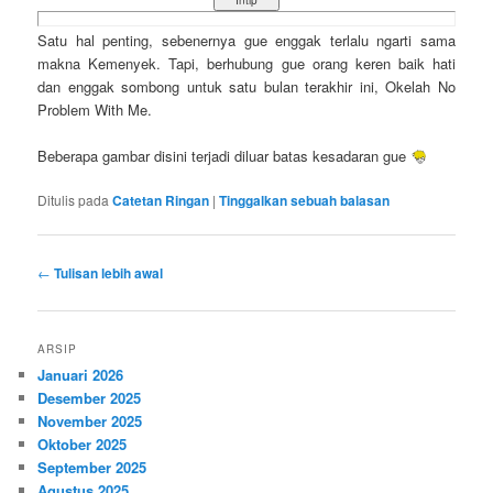
Satu hal penting, sebenernya gue enggak terlalu ngarti sama
makna Kemenyek. Tapi, berhubung gue orang keren baik hati
dan enggak sombong untuk satu bulan terakhir ini, Okelah No
Problem With Me.
Beberapa gambar disini terjadi diluar batas kesadaran gue
Ditulis pada
Catetan Ringan
|
Tinggalkan sebuah balasan
Navigasi
←
Tulisan lebih awal
tulisan
ARSIP
Januari 2026
Desember 2025
November 2025
Oktober 2025
September 2025
Agustus 2025