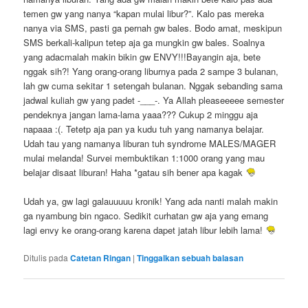
temen gw yang nanya “kapan mulai libur?”. Kalo pas mereka
nanya via SMS, pasti ga pernah gw bales. Bodo amat, meskipun
SMS berkali-kalipun tetep aja ga mungkin gw bales. Soalnya
yang adacmalah makin bikin gw ENVY!!!Bayangin aja, bete
nggak sih?! Yang orang-orang liburnya pada 2 sampe 3 bulanan,
lah gw cuma sekitar 1 setengah bulanan. Nggak sebanding sama
jadwal kuliah gw yang padet -___-. Ya Allah pleaseeeee semester
pendeknya jangan lama-lama yaaa??? Cukup 2 minggu aja
napaaa :(. Tetetp aja pan ya kudu tuh yang namanya belajar.
Udah tau yang namanya liburan tuh syndrome MALES/MAGER
mulai melanda! Survei membuktikan 1:1000 orang yang mau
belajar disaat liburan! Haha *gatau sih bener apa kagak
Udah ya, gw lagi galauuuuu kronik! Yang ada nanti malah makin
ga nyambung bin ngaco. Sedikit curhatan gw aja yang emang
lagi envy ke orang-orang karena dapet jatah libur lebih lama!
Ditulis pada
Catetan Ringan
|
Tinggalkan sebuah balasan