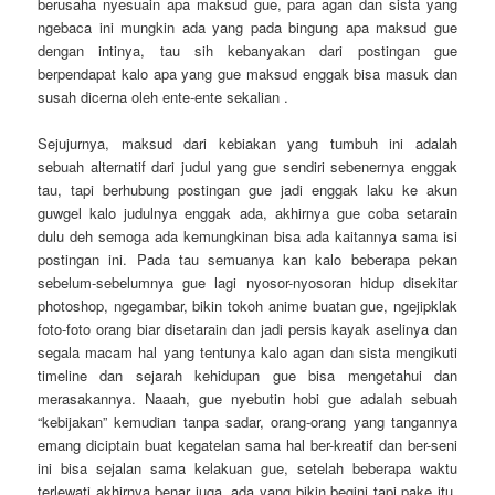
berusaha nyesuain apa maksud gue, para agan dan sista yang
ngebaca ini mungkin ada yang pada bingung apa maksud gue
dengan intinya, tau sih kebanyakan dari postingan gue
berpendapat kalo apa yang gue maksud enggak bisa masuk dan
susah dicerna oleh ente-ente sekalian .
Sejujurnya, maksud dari kebiakan yang tumbuh ini adalah
sebuah alternatif dari judul yang gue sendiri sebenernya enggak
tau, tapi berhubung postingan gue jadi enggak laku ke akun
guwgel kalo judulnya enggak ada, akhirnya gue coba setarain
dulu deh semoga ada kemungkinan bisa ada kaitannya sama isi
postingan ini. Pada tau semuanya kan kalo beberapa pekan
sebelum-sebelumnya gue lagi nyosor-nyosoran hidup disekitar
photoshop, ngegambar, bikin tokoh anime buatan gue, ngejipklak
foto-foto orang biar disetarain dan jadi persis kayak aselinya dan
segala macam hal yang tentunya kalo agan dan sista mengikuti
timeline dan sejarah kehidupan gue bisa mengetahui dan
merasakannya. Naaah, gue nyebutin hobi gue adalah sebuah
“kebijakan” kemudian tanpa sadar, orang-orang yang tangannya
emang diciptain buat kegatelan sama hal ber-kreatif dan ber-seni
ini bisa sejalan sama kelakuan gue, setelah beberapa waktu
terlewati akhirnya benar juga, ada yang bikin begini tapi pake itu,