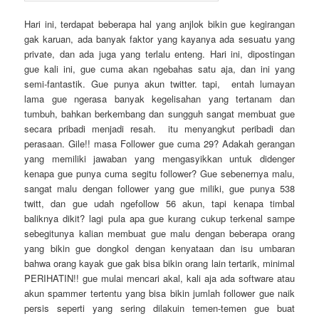
Hari ini, terdapat beberapa hal yang anjlok bikin gue kegirangan
gak karuan, ada banyak faktor yang kayanya ada sesuatu yang
private, dan ada juga yang terlalu enteng. Hari ini, dipostingan
gue kali ini, gue cuma akan ngebahas satu aja, dan ini yang
semi-fantastik. Gue punya akun twitter. tapi, entah lumayan
lama gue ngerasa banyak kegelisahan yang tertanam dan
tumbuh, bahkan berkembang dan sungguh sangat membuat gue
secara pribadi menjadi resah. itu menyangkut peribadi dan
perasaan. Gile!! masa Follower gue cuma 29? Adakah gerangan
yang memiliki jawaban yang mengasyikkan untuk didenger
kenapa gue punya cuma segitu follower? Gue sebenernya malu,
sangat malu dengan follower yang gue miliki, gue punya 538
twitt, dan gue udah ngefollow 56 akun, tapi kenapa timbal
baliknya dikit? lagi pula apa gue kurang cukup terkenal sampe
sebegitunya kalian membuat gue malu dengan beberapa orang
yang bikin gue dongkol dengan kenyataan dan isu umbaran
bahwa orang kayak gue gak bisa bikin orang lain tertarik, minimal
PERIHATIN!! gue mulai mencari akal, kali aja ada software atau
akun spammer tertentu yang bisa bikin jumlah follower gue naik
persis seperti yang sering dilakuin temen-temen gue buat