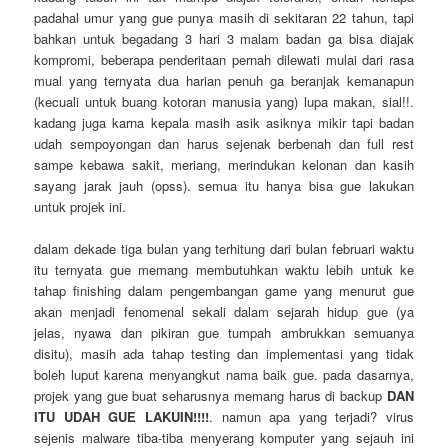
padahal umur yang gue punya masih di sekitaran 22 tahun, tapi
bahkan untuk begadang 3 hari 3 malam badan ga bisa diajak
kompromi, beberapa penderitaan pernah dilewati mulai dari rasa
mual yang ternyata dua harian penuh ga beranjak kemanapun
(kecuali untuk buang kotoran manusia yang) lupa makan, sial!!.
kadang juga karna kepala masih asik asiknya mikir tapi badan
udah sempoyongan dan harus sejenak berbenah dan full rest
sampe kebawa sakit, meriang, merindukan kelonan dan kasih
sayang jarak jauh (opss). semua itu hanya bisa gue lakukan
untuk projek ini.
dalam dekade tiga bulan yang terhitung dari bulan februari waktu
itu ternyata gue memang membutuhkan waktu lebih untuk ke
tahap finishing dalam pengembangan game yang menurut gue
akan menjadi fenomenal sekali dalam sejarah hidup gue (ya
jelas, nyawa dan pikiran gue tumpah ambrukkan semuanya
disitu), masih ada tahap testing dan implementasi yang tidak
boleh luput karena menyangkut nama baik gue. pada dasarnya,
projek yang gue buat seharusnya memang harus di backup
DAN
ITU UDAH GUE LAKUIN!!!!
. namun apa yang terjadi? virus
sejenis malware tiba-tiba menyerang komputer yang sejauh ini