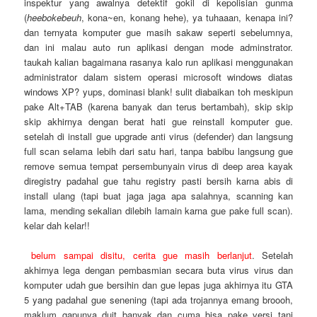
inspektur yang awalnya detektif gokil di kepolisian gunma
(
heebokebeuh
, kona~en, konang hehe), ya tuhaaan, kenapa ini?
dan ternyata komputer gue masih sakaw seperti sebelumnya,
dan ini malau auto run aplikasi dengan mode adminstrator.
taukah kalian bagaimana rasanya kalo run aplikasi menggunakan
administrator dalam sistem operasi microsoft windows diatas
windows XP? yups, dominasi blank! sulit diabaikan toh meskipun
pake Alt+TAB (karena banyak dan terus bertambah), skip skip
skip akhirnya dengan berat hati gue reinstall komputer gue.
setelah di install gue upgrade anti virus (defender) dan langsung
full scan selama lebih dari satu hari, tanpa babibu langsung gue
remove semua tempat persembunyain virus di deep area kayak
diregistry padahal gue tahu registry pasti bersih karna abis di
install ulang (tapi buat jaga jaga apa salahnya, scanning kan
lama, mending sekalian dilebih lamain karna gue pake full scan).
kelar dah kelar!!
belum sampai disitu, cerita gue masih berlanjut
. Setelah
akhirnya lega dengan pembasmian secara buta virus virus dan
komputer udah gue bersihin dan gue lepas juga akhirnya itu GTA
5 yang padahal gue senening (tapi ada trojannya emang broooh,
maklum gapunya duit banyak dan cuma bisa pake versi tani