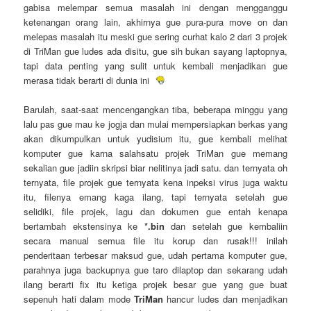
gabisa melempar semua masalah ini dengan mengganggu
ketenangan orang lain, akhirnya gue pura-pura move on dan
melepas masalah itu meski gue sering curhat kalo 2 dari 3 projek
di TriMan gue ludes ada disitu, gue sih bukan sayang laptopnya,
tapi data penting yang sulit untuk kembali menjadikan gue
merasa tidak berarti di dunia ini
Barulah, saat-saat mencengangkan tiba, beberapa minggu yang
lalu pas gue mau ke jogja dan mulai mempersiapkan berkas yang
akan dikumpulkan untuk yudisium itu, gue kembali melihat
komputer gue karna salahsatu projek TriMan gue memang
sekalian gue jadiin skripsi biar nelitinya jadi satu. dan ternyata oh
ternyata, file projek gue ternyata kena inpeksi virus juga waktu
itu, filenya emang kaga ilang, tapi ternyata setelah gue
selidiki, file projek, lagu dan dokumen gue entah kenapa
bertambah ekstensinya ke
*.bin
dan setelah gue kembaliin
secara manual semua file itu korup dan rusak!!! inilah
penderitaan terbesar maksud gue, udah pertama komputer gue,
parahnya juga backupnya gue taro dilaptop dan sekarang udah
ilang berarti fix itu ketiga projek besar gue yang gue buat
sepenuh hati dalam mode
TriMan
hancur ludes dan menjadikan