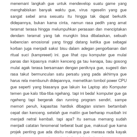
menemani langkah gue untuk mendevelop suatu game yang
menghabiskan banyak waktu gue, virus ngeselin yang gue
sangat sebel ama sesuatu itu hingga tak dapat berkutik
didepannya, bukan karna cinta, namun rasa pedih yang amat
teramat terasa hingga melumpuhkan perasaan dan menciptakan
dendam teramat yang tak mungkin bisa dibalaskan, sebuah
kebencian emosional yang tinggi datang ketika gue sebagai
korban juga menjadi saksi bisu dalam adegan pengorbanan dari
ritual suci (kampreeet) ini. gue lihat cpu komputer gue mulai
panas dan kipasnya makin kenceng ga tau kenapa, bau gosong
mulai agak terasa bersamaan dengan peniknya gue, sugesti dan
rasa takut bermunculan satu persatu yang pada akhirnya gue
harus rela membunuh didepannya, memetikan tombol power CPU
gue seperti yang biasanya gue lakuin ke Laptop ato Komputer
temen gue kalo tiba-tiba ngehang. tapi ini beda! komputer gue ga
ngeheng tapi bergerak dan running program sendiri, sampe
memori penuh, kapasitas hardisk dibagian sistem bertambah
cepat dan kenceng. setelah gue matiin gue berharap musibah ini
menjadi netral kembali. tapi apa? itu semua memang sudah
menjadi catatan fenomenal terberat buat gue, maksud gue karna
projek penting gue ada disitu makanya gue merasa rada kayak