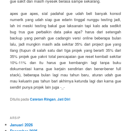
gue sakit dan masih nyesek berasa sampe sekarang.
apes gue apes, sial padahal gue udah beli banyak konsol
numerik yang udah siap gue edarin tinggal nunggu testing jadi,
lah ini meski testing bakal gue laksanain tapi kalo ada sedikit
bug trus gue perbaikin data pake apa? harus dari setengah
backup yang pernah gue cadangin versi online beberapa bulan
lalu, jadi mungkin masih ada sekitar 35% dari project gue yang
ilang (itupun di salah satu dari tiga projek yang berarti 35% dari
35% projek gue yakni total pencapaian gue reset kembali sekitar
10%-11% dan itu harus gue kembangin lagi tanpa buku
dokumentasi karna gue kerjain sendirian dan bener-bener full
stack), beberapa bulan lagi mau tahun baru, aturan udah gue
mau keluarin pas tahun bari akhirnya ketunda lagi dan karna gue
sendiri punya projek lain juga -_-
Ditulis pada
Catetan Ringan
,
Jati Diri
ARSIP
Januari 2026
Desember 2025