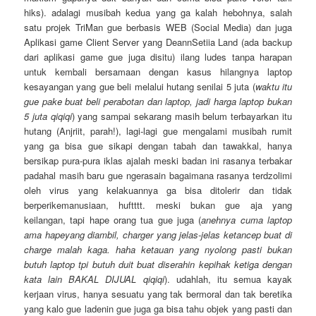
hiks). adalagi musibah kedua yang ga kalah hebohnya, salah
satu projek TriMan gue berbasis WEB (Social Media) dan juga
Aplikasi game Client Server yang DeannSetiia Land (ada backup
dari aplikasi game gue juga disitu) ilang ludes tanpa harapan
untuk kembali bersamaan dengan kasus hilangnya laptop
kesayangan yang gue beli melalui hutang senilai 5 juta (
waktu itu
gue pake buat beli perabotan dan laptop, jadi harga laptop bukan
5 juta qiqiqi
) yang sampai sekarang masih belum terbayarkan itu
hutang (Anjriit, parah!), lagi-lagi gue mengalami musibah rumit
yang ga bisa gue sikapi dengan tabah dan tawakkal, hanya
bersikap pura-pura iklas ajalah meski badan ini rasanya terbakar
padahal masih baru gue ngerasain bagaimana rasanya terdzolimi
oleh virus yang kelakuannya ga bisa ditolerir dan tidak
berperikemanusiaan, huftttt. meski bukan gue aja yang
keilangan, tapi hape orang tua gue juga (
anehnya cuma laptop
ama hapeyang diambil, charger yang jelas-jelas ketancep buat di
charge malah kaga. haha ketauan yang nyolong pasti bukan
butuh laptop tpi butuh duit buat diserahin kepihak ketiga dengan
kata lain BAKAL DIJUAL qiqiqi
). udahlah, itu semua kayak
kerjaan virus, hanya sesuatu yang tak bermoral dan tak beretika
yang kalo gue ladenin gue juga ga bisa tahu objek yang pasti dan