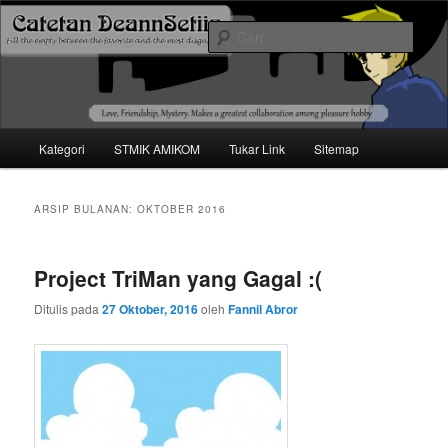
Mari bermimpi dan ciptakan kehendak
Cari
Catetan DS
Menu
Kategori
STMIK AMIKOM
Tukar Link
Sitemap
Langsung
Langsung
utama
ke
ke
ARSIP BULANAN:
OKTOBER 2016
konten
konten
Project TriMan yang Gagal :(
utama
sekunder
Ditulis pada
27 Oktober, 2016
oleh
Fannil Abror