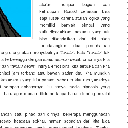
aturan menjadi bagian dari
kehidupan. Rusak! perasaan bisa
saja rusak karena aturan logika yang
memiliki banyak simpul yang
sulit dipecahkan, sesuatu yang tak
bisa dikendalikan dari diri akan
mendatangkan dua pemahaman
orang-orang akan menyebutnya
“terlalu”
. kata
“Terlalu”
tak
ia terbelenggu dengan
suatu asumsi
sebab umumnya kita
”
dan
“terlalu sedih”
. intinya emosional kita terbuka dan kita
enjadi jam terbang atau bawah sadar kita. Kita mungkin
kesadaran yang kita pahami sebelum kita menyadarinya
ri serapan sebenarnya, itu hanya media hipnosis yang
baru agar mudah ditoleran tanpa harus disaring melalui
nkan satu pihak dari dirinya, beberapa menggunakan
esapi keadaan sekitar, namun sebagian dari kita juga
i dan perasaan untuk mentoleransi keadaan. Tingkat