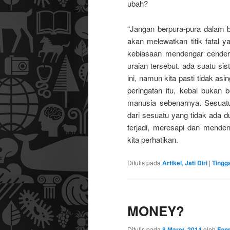
ubah?
“Jangan berpura-pura dalam b
akan melewatkan titik fatal y
kebiasaan mendengar cenderu
uraian tersebut. ada suatu si
ini, namun kita pasti tidak as
peringatan itu, kebal bukan 
manusia sebenarnya. Sesuatu
dari sesuatu yang tidak ada d
terjadi, meresapi dan mende
kita perhatikan.
Ditulis pada
Artikel
,
Jati Diri
|
Tingg
MONEY?
Ditulis pada
8 Maret, 2014
oleh
Fann