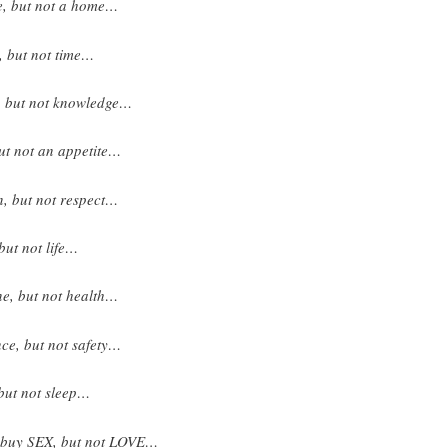
, but not a home…
 but not time…
 but not knowledge…
t not an appetite…
, but not respect…
ut not life…
, but not health…
e, but not safety…
ut not sleep…
n buy SEX, but not LOVE…