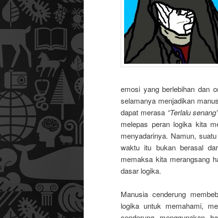
emosi yang berlebihan dan 
selamanya menjadikan manus
dapat merasa
“Terlalu senang
melepas peran logika kita m
menyadarinya. Namun, suatu 
waktu itu bukan berasal da
memaksa kita merangsang hal 
dasar logika.
Manusia cenderung membeba
logika untuk memahami, mer
cenderung menggunakan hat