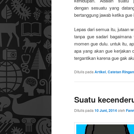
kehidupan. Adalah suatu 
dengan sesuatu yang datang
bertanggung jawab ketika gue
Lepas dari semua itu, jutaan 
tanpa gue sadari bagaimana 
momen gue dulu. untuk itu, ap
apa yang akan gue kerjakan d
tergantikan karena gue gak akan
Ditulis pada
Artikel
,
Catetan Ringan
Suatu kecender
Ditulis pada
10 Juni, 2014
oleh
Fann