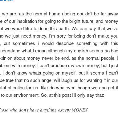
hat we are, as the normal human being couldn’t be far away
f our inspiration for going to the bright future, and money
t we would like to do in this earth. We can say that we’ve
end we just need money. I’m sory for being don’t make you
, but sometimes i would describe something with this
understand what I mean although my english seems so bad
pinion about money never be end, as the normal people, I
oblem with money. I can’t produce my own money, but I just
. I don’t know whats going on myself, but it seems I can’t
be true that no such angel will laugh us for wanting it in our
 fatal attention for us, like do whatever though we can get it
 our environment. So, at this post I’ll only say that:
 those who don’t have anything except MONEY