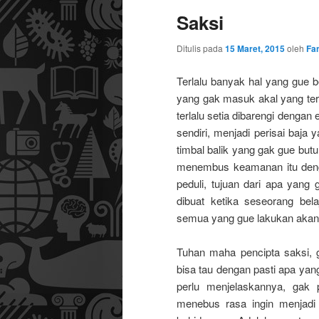
Saksi
utama
sekunder
Ditulis pada
15 Maret, 2015
oleh
Fan
Terlalu banyak hal yang gue b
yang gak masuk akal yang tern
terlalu setia dibarengi dengan
sendiri, menjadi perisai baja
timbal balik yang gak gue bu
menembus keamanan itu deng
peduli, tujuan dari apa yang
dibuat ketika seseorang bel
semua yang gue lakukan akan
Tuhan maha pencipta saksi, 
bisa tau dengan pasti apa yan
perlu menjelaskannya, gak 
menebus rasa ingin menjadi