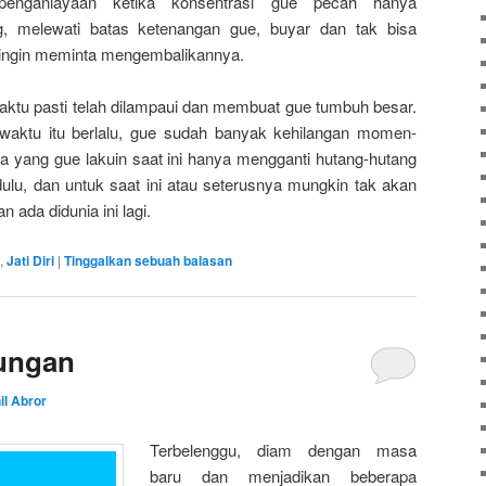
penganiayaan ketika konsentrasi gue pecah hanya
, melewati batas ketenangan gue, buyar dan tak bisa
 ingin meminta mengembalikannya.
waktu pasti telah dilampaui dan membuat gue tumbuh besar.
waktu itu berlalu, gue sudah banyak kehilangan momen-
a yang gue lakuin saat ini hanya mengganti hutang-hutang
ulu, dan untuk saat ini atau seterusnya mungkin tak akan
 ada didunia ini lagi.
,
Jati Diri
|
Tinggalkan sebuah balasan
ungan
il Abror
Terbelenggu, diam dengan masa
baru dan menjadikan beberapa