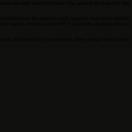
kan titik akhir dari pembebasan cerita. akankah itu diragukan? atau
memiliki energi dan kekuatan untuk mengatur. berucap tak memiliki
 benar? apakah semuanya adalah NPC? apakah bisa dianggap bahwa lu
rus ada untuk memiliki kesan plegmatis, hanya sebagai bumbu bahwa