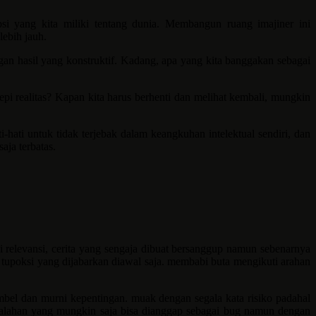
i yang kita miliki tentang dunia. Membangun ruang imajiner ini
lebih jauh.
gan hasil yang konstruktif. Kadang, apa yang kita banggakan sebagai
epi realitas? Kapan kita harus berhenti dan melihat kembali, mungkin
-hati untuk tidak terjebak dalam keangkuhan intelektual sendiri, dan
aja terbatas.
 relevansi, cerita yang sengaja dibuat bersanggup namun sebenarnya
 tupoksi yang dijabarkan diawal saja. membabi buta mengikuti arahan
mbel dan murni kepentingan. muak dengan segala kata risiko padahal
kesalahan yang mungkin saja bisa dianggap sebagai bug namun dengan