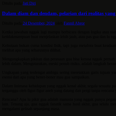
Ditulis pada
Jati Diri
Dalam diam dan dendam, pelarian dari realitas yang
Ditulis pada
24 Desember, 2024
oleh
Fannil Abror
Ketika jawaban nggak lagi mampu berbicara dengan logika atau niat 
ketidakmampuan buat menjelaskan lebih jauh, atau pas gua dan lu n
Kebutaan bukan cuma kondisi fisik, tapi juga metafora buat keadaan 
melihat apa yang seharusnya dilihat.
Mengungkapkan pikiran dan perasaan gua bisa kerasa nggak pernah be
lebih dalam. Mengutarakan, meski penuh risiko, adalah langkah beran
Ungkapan yang terdengar ambigu sering meretakkan garis tujuan yan
esensi dari apa yang bener-bener mau gua sampaikan.
Dalam linimasa kehidupan yang nggak kenal akhir, segala sesuatu pad
terganggu oleh figur-figur aneh yang datang dan pergi tanpa rencana y
Rencana? Apa lu pikir gua adalah manusia yang nggak punya peganga
lain. Tenang aja, gua nggak fanatik sama hasil akhir, gua selalu 
mengalami gelisah sepanjang masa.