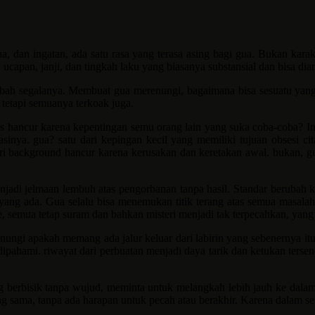
ha, dan ingatan, ada satu rasa yang terasa asing bagi gua. Bukan kar
apan, janji, dan tingkah laku yang biasanya substansial dan bisa diand
ah segalanya. Membuat gua merenungi, bagaimana bisa sesuatu yang 
tetapi semuanya terkoak juga.
us hancur karena kepentingan semu orang lain yang suka coba-coba? I
nya. gua? satu dari kepingan kecil yang memiliki tujuan obsesi ci
 background hancur karena kerusakan dan keretakan awal. bukan, gua 
njadi jelmaan lembuh atas pengorbanan tanpa hasil. Standar berubah kar
h yang ada. Gua selalu bisa menemukan titik terang atas semua masal
e, semua tetap suram dan bahkan misteri menjadi tak terpecahkan, yang 
enungi apakah memang ada jalur keluar dari labirin yang sebenernya 
dipahami. riwayat dari perbuatan menjadi daya tarik dan ketukan tersen
g berbisik tanpa wujud, meminta untuk melangkah lebih jauh ke dalam
sama, tanpa ada harapan untuk pecah atau berakhir. Karena dalam set