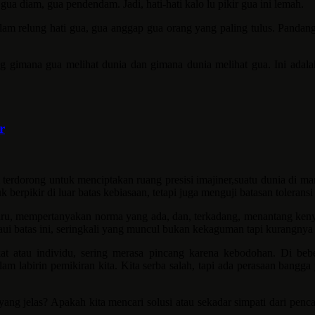
gua diam, gua pendendam. Jadi, hati-hati kalo lu pikir gua ini lemah.
am relung hati gua, gua anggap gua orang yang paling tulus. Pandan
tang gimana gua melihat dunia dan gimana dunia melihat gua. Ini adal
r
li terdorong untuk menciptakan ruang presisi imajiner,suatu dunia di m
erpikir di luar batas kebiasaan, tetapi juga menguji batasan toleransi
aru, mempertanyakan norma yang ada, dan, terkadang, menantang kenyama
paui batas ini, seringkali yang muncul bukan kekaguman tapi kurangnya r
at atau individu, sering merasa pincang karena kebodohan. Di bebe
alam labirin pemikiran kita. Kita serba salah, tapi ada perasaan ban
yang jelas? Apakah kita mencari solusi atau sekadar simpati dari penc