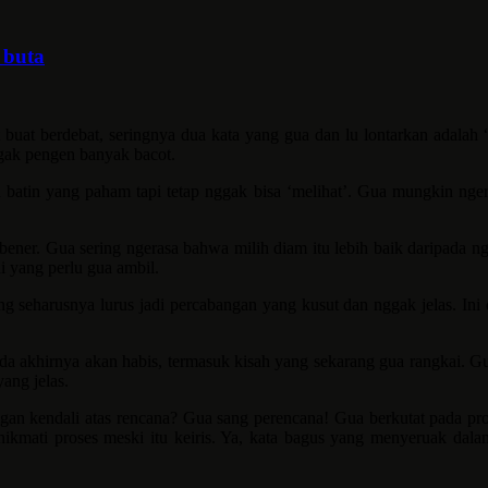
 buta
buat berdebat, seringnya dua kata yang gua dan lu lontarkan adalah 
ggak pengen banyak bacot.
batin yang paham tapi tetap nggak bisa ‘melihat’. Gua mungkin ngerti
ner. Gua sering ngerasa bahwa milih diam itu lebih baik daripada ng
i yang perlu gua ambil.
g seharusnya lurus jadi percabangan yang kusut dan nggak jelas. Ini 
a akhirnya akan habis, termasuk kisah yang sekarang gua rangkai. Gua 
ang jelas.
n kendali atas rencana? Gua sang perencana! Gua berkutat pada pros
menikmati proses meski itu keiris. Ya, kata bagus yang menyeruak dal