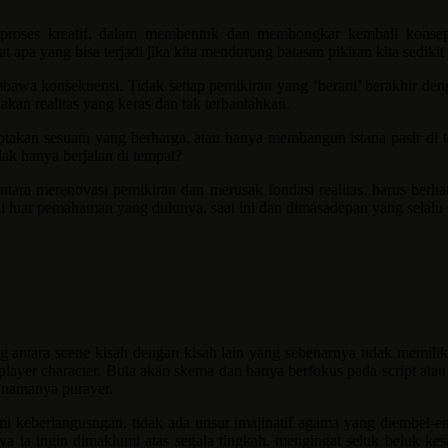
 proses kreatif, dalam membentuk dan membongkar kembali konseps
a yang bisa terjadi jika kita mendorong batasan pikiran kita sedikit 
mbawa konsekuensi. Tidak setiap pemikiran yang ‘berani’ berakhir den
akan realitas yang keras dan tak terbantahkan.
iptakan sesuatu yang berharga, atau hanya membangun istana pasir di t
k hanya berjalan di tempat?
ara merenovasi pemikiran dan merusak fondasi realitas. harus berhati
 luar pemahaman yang dulunya, saat ini dan dimasadepan yang selalu s
 antara scene kisah dengan kisah lain yang sebenarnya tidak memiliki
ayer character. Buta akan skema dan hanya berfokus pada script atau
 namanya purayer.
i keberlangusngan. tidak ada unsur imajinatif agama yang diembel-e
nya ia ingin dimaklumi atas segala tingkah. mengingat seluk beluk 