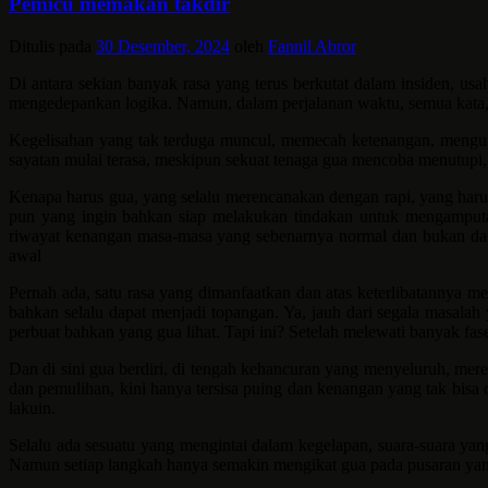
Pemicu memakan takdir
Ditulis pada
30 Desember, 2024
oleh
Fannil Abror
Di antara sekian banyak rasa yang terus berkutat dalam insiden, usa
mengedepankan logika. Namun, dalam perjalanan waktu, semua kata, uc
Kegelisahan yang tak terduga muncul, memecah ketenangan, mengub
sayatan mulai terasa, meskipun sekuat tenaga gua mencoba menutupi, 
Kenapa harus gua, yang selalu merencanakan dengan rapi, yang har
pun yang ingin bahkan siap melakukan tindakan untuk mengamputasi
riwayat kenangan masa-masa yang sebenarnya normal dan bukan dari
awal
Pernah ada, satu rasa yang dimanfaatkan dan atas keterlibatannya me
bahkan selalu dapat menjadi topangan. Ya, jauh dari segala masala
perbuat bahkan yang gua lihat. Tapi ini? Setelah melewati banyak fas
Dan di sini gua berdiri, di tengah kehancuran yang menyeluruh, mer
dan pemulihan, kini hanya tersisa puing dan kenangan yang tak bisa 
lakuin.
Selalu ada sesuatu yang mengintai dalam kegelapan, suara-suara yan
Namun setiap langkah hanya semakin mengikat gua pada pusaran yang 