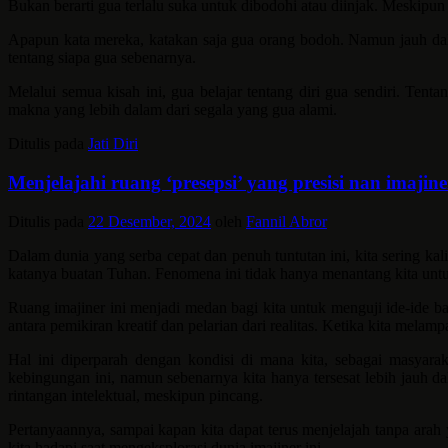
Bukan berarti gua terlalu suka untuk dibodohi atau diinjak. Meskipun 
Apapun kata mereka, katakan saja gua orang bodoh. Namun jauh dal
tentang siapa gua sebenarnya.
Melalui semua kisah ini, gua belajar tentang diri gua sendiri. Ten
makna yang lebih dalam dari segala yang gua alami.
Ditulis pada
Jati Diri
Menjelajahi ruang ‘presepsi’ yang presisi nan imajine
Ditulis pada
22 Desember, 2024
oleh
Fannil Abror
Dalam dunia yang serba cepat dan penuh tuntutan ini, kita sering ka
katanya buatan Tuhan. Fenomena ini tidak hanya menantang kita untuk b
Ruang imajiner ini menjadi medan bagi kita untuk menguji ide-ide b
antara pemikiran kreatif dan pelarian dari realitas. Ketika kita melam
Hal ini diperparah dengan kondisi di mana kita, sebagai masyarak
kebingungan ini, namun sebenarnya kita hanya tersesat lebih jauh d
rintangan intelektual, meskipun pincang.
Pertanyaannya, sampai kapan kita dapat terus menjelajah tanpa arah 
kita hadapi saat mengeksplorasi dunia imajiner ini.