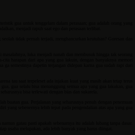
akteristik gua untuk tenggelam dalam perasaan; gua adalah orang yang
alkan, menjadi rapuh saat ego dan perasaan terlibat.
seolah tidak pernah terjadi, menghancurkan keutuhan? Goresan dan
ni masalahnya, luka menjadi nanah dan membusuk hingga tak seorang
ta-cita harapan dari apa yang gua lakuin, dengan banyaknya memori
ga semestinya dapetin terjangan didepan karna gua sudah rapi dari
ena tau saat terpeleset ada injakan kuat yang masih akan tetap terus
ah gua, gua selalu bisa menanggung semua apa yang gua lakukan, gua
seharusnya bisa terlewati dengan bias dan sukarela.
itulah buatan gua. Perjalanan yang seharusnya penuh dengan penemuan
diri yang sebenernya lebih tepat pada pengendalian atas apa yang gua
 namun gatau pasti apakah sebenarnya itu adalah lubang tanpa dasar.
iap usaha melupakan, ada lebih banyak yang harus diingat.