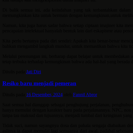
Di balik semua ini, ada keindahan yang tak terbantahkan dalam
memungkinkan kita untuk bermain dengan kemungkinan,untuk melihat ap
Namun, kita juga harus sadar bahwa setiap ciptaan imajiner kita me
pencapaian intelektual hanyalah bentuk lain dari eskapisme atau penol
Kita perlu bertanya pada diri sendiri: Apakah kita benar-benar menc
bahkan mengambil langkah mundur, untuk memastikan bahwa kita tida
Melalui perenungan ini, berharap dapat belajar untuk membedakan ant
tetap terbuka terhadap kemungkinan bahwa ada hal-hal yang berada di
Ditulis pada
Jati Diri
Resiko baru menjadi pemeran
Ditulis pada
16 Desember, 2024
oleh
Fannil Abror
Saat semua hal dianggap sebagai penghujung perjalanan, penghubung
hanya memulai dengan karakter baru pada perjalanannya. NPC, non pl
tanpa tau maksud dan tujuannya, menjadi tumbal dari keinginan yang
Tidak suci, namun sayangnya dosa dan pahala sengaja diabaikan dem
aslinya ia dapat memulai lagi semuanya dari awal. padahal sebenar