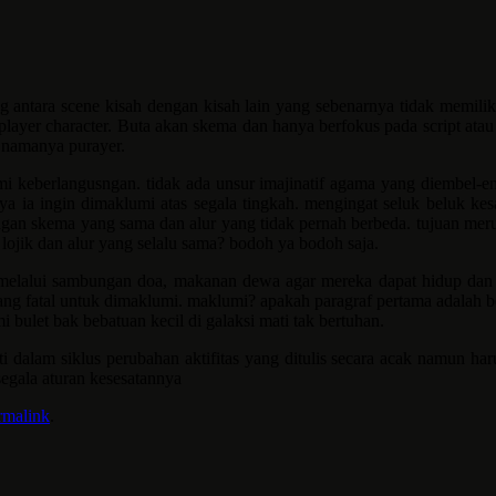
 antara scene kisah dengan kisah lain yang sebenarnya tidak memiliki
ayer character. Buta akan skema dan hanya berfokus pada script atau
 namanya purayer.
i keberlangusngan. tidak ada unsur imajinatif agama yang diembel-e
nya ia ingin dimaklumi atas segala tingkah. mengingat seluk beluk 
an skema yang sama dan alur yang tidak pernah berbeda. tujuan merupa
lojik dan alur yang selalu sama? bodoh ya bodoh saja.
 melalui sambungan doa, makanan dewa agar mereka dapat hidup dan 
yang fatal untuk dimaklumi. maklumi? apakah paragraf pertama adalah
bulet bak bebatuan kecil di galaksi mati tak bertuhan.
 dalam siklus perubahan aktifitas yang ditulis secara acak namun ha
egala aturan kesesatannya
rmalink
.