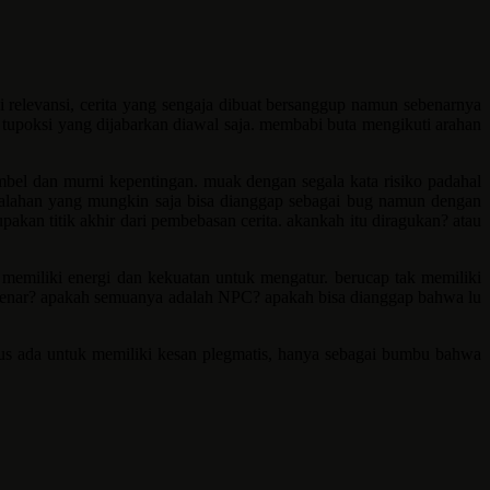
 relevansi, cerita yang sengaja dibuat bersanggup namun sebenarnya
 tupoksi yang dijabarkan diawal saja. membabi buta mengikuti arahan
mbel dan murni kepentingan. muak dengan segala kata risiko padahal
kesalahan yang mungkin saja bisa dianggap sebagai bug namun dengan
kan titik akhir dari pembebasan cerita. akankah itu diragukan? atau
memiliki energi dan kekuatan untuk mengatur. berucap tak memiliki
 benar? apakah semuanya adalah NPC? apakah bisa dianggap bahwa lu
rus ada untuk memiliki kesan plegmatis, hanya sebagai bumbu bahwa