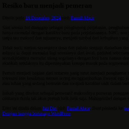
Resiko baru menjadi pemeran
Ditulis pada
16 Desember, 2024
oleh
Fannil Abror
Saat semua hal dianggap sebagai penghujung perjalanan, penghubung
hanya memulai dengan karakter baru pada perjalanannya. NPC, non pl
tanpa tau maksud dan tujuannya, menjadi tumbal dari keinginan yang
Tidak suci, namun sayangnya dosa dan pahala sengaja diabaikan dem
aslinya ia dapat memulai lagi semuanya dari awal. padahal sebenar
seenakjidatnya memulai ulang segalanya dengan feel baru namun deng
akankah setidaknya itu dipertanyakan kenapa masuk pada segmentasi 
Pernah menjadi bagian dari semesta yang turut menjadi penghantar
toleransi atas kesalahan namun sering menggambarkan riwayat ego 
atau tuhan yang sedang bermain dan menjadi karakter unik dalam bumi 
Inikah yang disebut sebagai pemeran? maksudnya pemeran pengganti
ceritanya dunia tak akan pernah baik-baik saja. Mahagembel dengan s
Entri ini ditulis dalam
Jati Diri
oleh
Fannil Abror
. Buat penanda ke
pe
Dengan bangga bertenaga WordPress