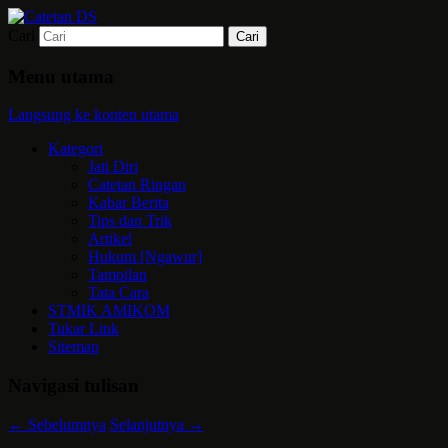
Cari
Mari bermimpi dan ciptakan kehendak
Catetan DS
Menu utama
Langsung ke konten utama
Kategori
Jati Diri
Catetan Ringan
Kabar Berita
Tips dan Trik
Artikel
Hukum [Ngawur]
Tampilan
Tata Cara
STMIK AMIKOM
Tukar Link
Sitemap
Navigasi tulisan
←
Sebelumnya
Selanjutnya
→