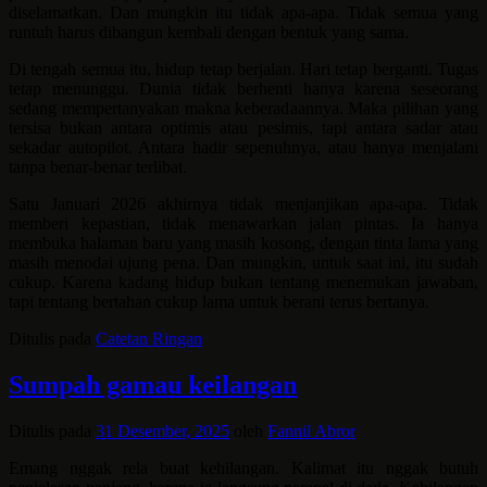
diselamatkan. Dan mungkin itu tidak apa-apa. Tidak semua yang
runtuh harus dibangun kembali dengan bentuk yang sama.
Di tengah semua itu, hidup tetap berjalan. Hari tetap berganti. Tugas
tetap menunggu. Dunia tidak berhenti hanya karena seseorang
sedang mempertanyakan makna keberadaannya. Maka pilihan yang
tersisa bukan antara optimis atau pesimis, tapi antara sadar atau
sekadar autopilot. Antara hadir sepenuhnya, atau hanya menjalani
tanpa benar-benar terlibat.
Satu Januari 2026 akhirnya tidak menjanjikan apa-apa. Tidak
memberi kepastian, tidak menawarkan jalan pintas. Ia hanya
membuka halaman baru yang masih kosong, dengan tinta lama yang
masih menodai ujung pena. Dan mungkin, untuk saat ini, itu sudah
cukup. Karena kadang hidup bukan tentang menemukan jawaban,
tapi tentang bertahan cukup lama untuk berani terus bertanya.
Ditulis pada
Catetan Ringan
Sumpah gamau keilangan
Ditulis pada
31 Desember, 2025
oleh
Fannil Abror
Emang nggak rela buat kehilangan. Kalimat itu nggak butuh