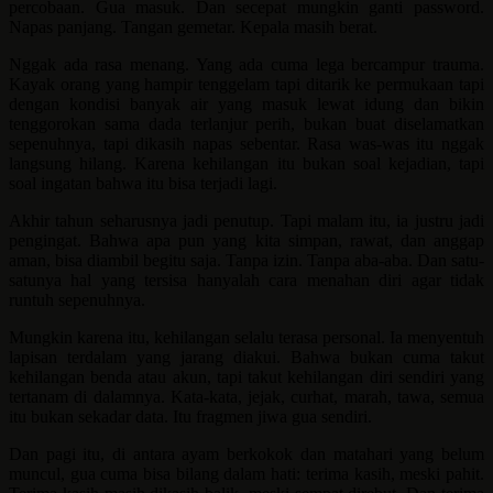
percobaan. Gua masuk. Dan secepat mungkin ganti password.
Napas panjang. Tangan gemetar. Kepala masih berat.
Nggak ada rasa menang. Yang ada cuma lega bercampur trauma.
Kayak orang yang hampir tenggelam tapi ditarik ke permukaan tapi
dengan kondisi banyak air yang masuk lewat idung dan bikin
tenggorokan sama dada terlanjur perih, bukan buat diselamatkan
sepenuhnya, tapi dikasih napas sebentar. Rasa was-was itu nggak
langsung hilang. Karena kehilangan itu bukan soal kejadian, tapi
soal ingatan bahwa itu bisa terjadi lagi.
Akhir tahun seharusnya jadi penutup. Tapi malam itu, ia justru jadi
pengingat. Bahwa apa pun yang kita simpan, rawat, dan anggap
aman, bisa diambil begitu saja. Tanpa izin. Tanpa aba-aba. Dan satu-
satunya hal yang tersisa hanyalah cara menahan diri agar tidak
runtuh sepenuhnya.
Mungkin karena itu, kehilangan selalu terasa personal. Ia menyentuh
lapisan terdalam yang jarang diakui. Bahwa bukan cuma takut
kehilangan benda atau akun, tapi takut kehilangan diri sendiri yang
tertanam di dalamnya. Kata-kata, jejak, curhat, marah, tawa, semua
itu bukan sekadar data. Itu fragmen jiwa gua sendiri.
Dan pagi itu, di antara ayam berkokok dan matahari yang belum
muncul, gua cuma bisa bilang dalam hati: terima kasih, meski pahit.