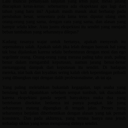
Lalu muncul pertanyaan lanjutan yang lebih jujur, meski jarang
diucapkan keras-keras: sebenarnya ada ekspektasi apa lagi dari
tahun yang baru ini? Apakah masih masuk akal berharap pada
perubahan besar, sementara pola lama terus diputar ulang oleh
orang-orang yang sama, dengan cara yang sama, dan alasan yang
hampir selalu klise. Atau justru ekspektasi itu sendiri yang menjadi
beban tambahan yang seharusnya dilepas?
Kadang rasanya wajar untuk bertanya, apakah menyerah itu
sepenuhnya salah. Apakah salah jika lelah dengan banyak hal yang
tak bisa dijalankan karena selalu berbenturan dengan mosi dan ego
segelintir orang. Orang-orang yang merasa paling tahu arah, paling
benar dalam mengambil keputusan, namun jarang benar-benar
menanggung dampak dari keputusan itu sendiri. Di hadapan
mereka, niat baik dan loyalitas sering kalah oleh kepentingan pribadi
yang dibungkus rapi dengan dalih profesionalisme, ah tai aja.
Yang paling melelahkan bukanlah kegagalan, tapi usaha yang
berulang kali dipatahkan sebelum sempat tumbuh, tak diacuhkan
karena ekspektasi ganda seperti banyaknya muka dua yang
bertebaran disekitar, bedanya ini punya pangkat. Ide yang
seharusnya matang dipangkas di tengah jalan. Proses yang
seharusnya berjalan diberhentikan dengan alasan yang tak pernah
konsisten. Dan pada akhirnya, yang tersisa hanya rasa jenuh
terhadap siklus yang terus mengulang dirinya sendiri.