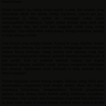
kenyamanan.
Dalam konteks itu, hidup terasa seperti wadah dari sesuatu yang
dinamakan takdir dan akibat. Setiap keputusan, sekecil apa pun,
mengendap di dalam wadah itu, menunggu waktu untuk
menampakkan bentuknya. Takdir bukan sesuatu yang jatuh dari
langit begitu saja, tapi hasil dari rangkaian sebab yang sering
diabaikan. Dan akibat tidak selalu datang sebagai hukuman, kadang
ia hadir sebagai cermin.
Ada hal-hal yang sengaja dijauhi. Emang itu yang dijauhin. Bukan
karena tidak penting, tapi karena terlalu mengganggu kenyamanan.
Seakan hanya beberapa orang tertentu dari manusia yang bisa
mengalami pengalaman spiritual, padahal nyatanya esensinya ada di
kita sendiri. Kita ini makhluk spiritual, terlepas dari dogma
kehidupan tentang makhluk sosial, perkara mengalami kehidupan
bak manusia. Spiritualitas tidak eksklusif, ia tidak memilih kasta,
hanya kejujuran.
Namun kejujuran adalah barang langka. Banyak orang lebih suka
membungkus pengalaman batin dengan simbol, ritual, dan jargon,
ketimbang benar-benar mengalaminya. Padahal pengalaman
spiritual sering datang dalam bentuk paling sederhana: kesadaran,
kehilangan, rasa syukur, atau keheningan yang tidak bisa dijelaskan.
Ia tidak selalu hadir di tempat ibadah, kadang justru muncul di titik