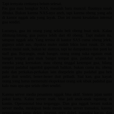
Tapi ternyata ceritanya belum selesai.
Pas gua mau bongkar NAS, masalah baru muncul. Bautnya susah
dibuka. Bukan karena NAS-nya aneh, tapi karena obeng yang ada
di kantor nggak ada yang layak. Dan ini murni kesalahan internal
gua sendiri.
Lucunya, gua ini orang yang selalu beli obeng buat stok. Kalau
dihitung-hitung, gua punya lebih dari 40 obeng. Tapi malam itu,
satupun nggak ada. Yang tersisa di kantor SAS cuma obeng jelek,
giginya udah aus, dipaksa muter malah bikin baut rusak. Di situ
emosi mulai naik, bukan ke alatnya, tapi ke dampaknya dan pasti ke
staff gua. Bayangin, enak banget. orang orang suka ngatain enak
banget tempat gua enak banget tempat gua. padahal selama ini
mereka yang keenakan. mau obeng tinggal ketempat gua, bilang
minjem padahal ngambil gapernah balikin. bukan cuma itu, obeng
palu dan perkakas-perkakas lain disepelein gitu padahal gua beli
pake duit sendiri, bener-bener duit pribadi. Sial kan, gua kayak
orang yang harus memenuhi ekspektasi orang sok sibuk padahal gua
kalo mau apa-apa selalu ribet sendiri.
Karena server media pesantren nggak bisa aktif. Sistem jajan santri
pakai kartu. Kalau server mati, bisa jadi anak-anak ngutang di
kantin. Operasional bisa terganggu. Dan gua nggak berani naikin
server media, meskipun beda mesin sama server transaksi, karena
pengalaman lama: delay, timeout, retry dobel, transaksi kacau, dan