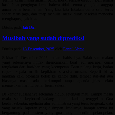
Terima kasih masih dikasih balik, meski sempat direbut. Dan terima
kasih buat pengingat keras bahwa tidak semua yang kita anggap
aman benar-benar aman. Yang bisa kita lakukan cuma satu: terus
sadar, terus jaga, dan tetap menulis, meski dunia sesekali mencoba
menghapus jejak kita.
Ditulis pada
Jati Diri
Musibah yang sudah diprediksi
Ditulis pada
13 Desember, 2025
oleh
Fannil Abror
Sekitar 11 Desember 2025, malam habis isya. Salah satu malam
yang sebenernya nggak direncanakan buat jadi apa-apa, cuma
rangkaian dari hari-hari yang keempetan. Baru pulang kerja, badan
capek, kepala masih kepikiran sisa-sisa urusan. Seperti biasa,
langkah kaki otomatis belok ke kantor dulu, tempat staf-staf gua
biasanya masih ada, berkumpul tanpa agenda jelas selain
memastikan hari itu benar-benar selesai.
Di kantor suasananya setengah hidup, setengah mati. Lampu masih
nyala, suara keyboard kadang muncul, kadang tenggelam. Gua
berdiri sebentar, ngeliatin alur administrasi yang terus bergerak, data
yang masuk, laporan yang disimpan. Ironisnya, hampir semua itu
bergantung pada sistem yang gua bangun sendiri, pelan-pelan,