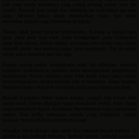
pun yang ditulis setidaknya yang paling penting adalah buat diri
sendiri. Terserah mau orang ikut nimbrung tau maksudnya apa atau
kaga. Menulis bukan untuk menjelaskan dunia, tapi untuk
merapikan pikiran yang berantakan di kepala.
Tulisan tidak selalu mencari pembenaran. Kadang ia hanya ingin
jujur. Jujur pada rasa lelah, pada kebingungan, pada kontradiksi
yang tidak selesai. Dalam tulisan, seseorang bisa berdiri tanpa harus
memilih pihak, bisa bertanya tanpa harus menjawab. Dan itu sudah
cukup untuk bertahan satu hari lagi.
Namun seiring waktu, kompleksitas tidak bisa dihindari. Semakin
kompleks arsitekturnya, semakin harus meningkatkan pengetahuan
fundamental. Karena hasilnya akan lebih parah kalau hanya modal
bernostalgia tanpa melihat kembali
why
di dalamnya. Tanpa fondasi,
bangunan hanya akan jadi monumen rapuh yang runtuh saat diuji.
Banyak kegagalan bukan karena kurang canggih, tapi karena lupa
alasan awal. Sistem dibangun tanpa memahami esensi, relasi dijaga
tanpa memahami tujuan, keyakinan dipertahankan tanpa memahami
makna. Dan ketika semuanya runtuh, yang disalahkan adalah
keadaan, bukan kelalaian memahami dasar.
Mungkin itulah kenapa rasa aman bisa menjadi musuh terbesar. Ia
membuat kita berhenti bertanya, berhenti belajar, berhenti waspada.