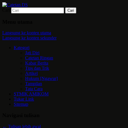
Cari
Mari bermimpi dan ciptakan kehendak
Catetan DS
Menu utama
Langsung ke konten utama
Langsung ke konten sekunder
Kategori
Jati Diri
Catetan Ringan
Kabar Berita
Tips dan Trik
Artikel
Hukum [Ngawur]
Tampilan
Tata Cara
STMIK AMIKOM
Tukar Link
Sitemap
Navigasi tulisan
←
Tulisan lebih awal