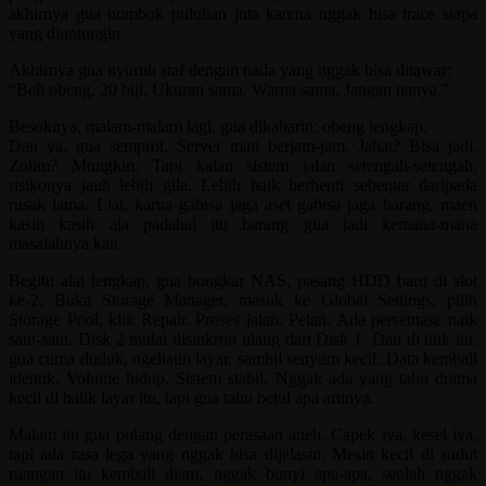
akhirnya gua nombok puluhan juta karena nggak bisa trace siapa
yang diuntungin.
Akhirnya gua nyuruh staf dengan nada yang nggak bisa ditawar:
“Beli obeng. 20 biji. Ukuran sama. Warna sama. Jangan nanya.”
Besoknya, malam-malam lagi, gua dikabarin: obeng lengkap.
Dan ya, gua semprot. Server mati berjam-jam. Jahat? Bisa jadi.
Zolim? Mungkin. Tapi kalau sistem jalan setengah-setengah,
risikonya jauh lebih gila. Lebih baik berhenti sebentar daripada
rusak lama. Liat, karna gabisa jaga aset gabisa jaga barang, maen
kasih kasih aja padahal itu barang gua jadi kemana-mana
masalahnya kan.
Begitu alat lengkap, gua bongkar NAS, pasang HDD baru di slot
ke-2. Buka Storage Manager, masuk ke Global Settings, pilih
Storage Pool, klik Repair. Proses jalan. Pelan. Ada persentase naik
satu-satu. Disk 2 mulai disinkron ulang dari Disk 1. Dan di titik itu,
gua cuma duduk, ngeliatin layar, sambil senyum kecil. Data kembali
identik. Volume hidup. Sistem stabil. Nggak ada yang tahu drama
kecil di balik layar itu, tapi gua tahu betul apa artinya.
Malam itu gua pulang dengan perasaan aneh. Capek iya, kesel iya,
tapi ada rasa lega yang nggak bisa dijelasin. Mesin kecil di sudut
ruangan itu kembali diam, nggak bunyi apa-apa, seolah nggak