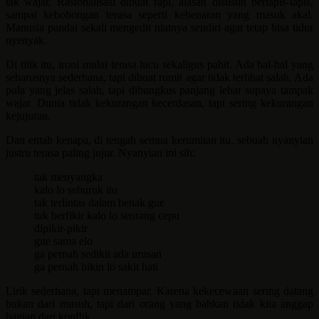
tak wajar. Rasionalisasi dibuat rapi, alasan disusun berlapis-lapis,
sampai kebohongan terasa seperti kebenaran yang masuk akal.
Manusia pandai sekali mengedit niatnya sendiri agar tetap bisa tidur
nyenyak.
Di titik itu, ironi mulai terasa lucu sekaligus pahit. Ada hal-hal yang
seharusnya sederhana, tapi dibuat rumit agar tidak terlihat salah. Ada
pula yang jelas salah, tapi dibungkus panjang lebar supaya tampak
wajar. Dunia tidak kekurangan kecerdasan, tapi sering kekurangan
kejujuran.
Dan entah kenapa, di tengah semua kerumitan itu, sebuah nyanyian
justru terasa paling jujur. Nyanyian ini sih:
tak menyangka
kalo lo seburuk itu
tak terlintas dalam benak gue
tuk berfikir kalo lo seorang cepu
dipikir-pikir
gue sama elo
ga pernah sedikit ada urusan
ga pernah bikin lo sakit hati
Lirik sederhana, tapi menampar. Karena kekecewaan sering datang
bukan dari musuh, tapi dari orang yang bahkan tidak kita anggap
bagian dari konflik.