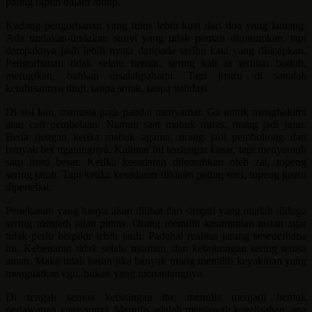
paling rapuh dalam hidup.
Kadang pengorbanan yang tulus lebih kuat dari doa yang lantang.
Ada tindakan-tindakan sunyi yang tidak pernah diumumkan, tapi
dampaknya jauh lebih nyata daripada seribu kata yang diucapkan.
Pengorbanan tidak selalu heroik, sering kali ia terlihat bodoh,
merugikan, bahkan disalahpahami. Tapi justru di sanalah
ketulusannya diuji, tanpa sorak, tanpa validasi.
Di sisi lain, manusia juga pandai menyamar. Ga untuk menghakimi
atau cari pembelaan. Namun saat mabuk miras, orang jadi jujur.
Beda dengan ketika mabuk agama, orang jadi pembohong dan
banyak bet ngarangnya. Kalimat ini terdengar kasar, tapi menyentuh
satu ironi besar. Ketika kesadaran dilemahkan oleh zat, topeng
sering jatuh. Tapi ketika kesadaran diklaim paling suci, topeng justru
dipertebal.
Penekanan yang hanya akan dilihat dari simpul yang mudah diduga
sering menjadi jalan pintas. Orang memilih kesimpulan instan agar
tidak perlu berpikir lebih jauh. Padahal realitas jarang sesederhana
itu. Kebenaran tidak selalu nyaman, dan kebohongan sering terasa
aman. Maka tidak heran jika banyak orang memilih keyakinan yang
menguatkan ego, bukan yang menantangnya.
Di tengah semua kebisingan itu, menulis menjadi bentuk
perlawanan yang sunyi. Menulis adalah menjawab kegelisahan, apa