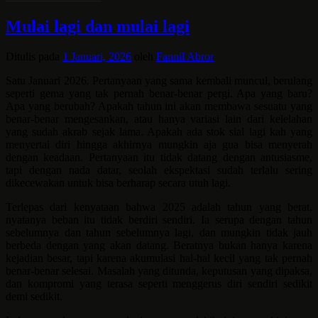
Mulai lagi dan mulai lagi
Ditulis pada
1 Januari, 2026
oleh
Fannil Abror
Satu Januari 2026. Pertanyaan yang sama kembali muncul, berulang
seperti gema yang tak pernah benar-benar pergi. Apa yang baru?
Apa yang berubah? Apakah tahun ini akan membawa sesuatu yang
benar-benar mengesankan, atau hanya variasi lain dari kelelahan
yang sudah akrab sejak lama. Apakah ada stok sial lagi kah yang
menyertai diri hingga akhirnya mungkin aja gua bisa menyerah
dengan keadaan. Pertanyaan itu tidak datang dengan antusiasme,
tapi dengan nada datar, seolah ekspektasi sudah terlalu sering
dikecewakan untuk bisa berharap secara utuh lagi.
Terlepas dari kenyataan bahwa 2025 adalah tahun yang berat,
nyatanya beban itu tidak berdiri sendiri. Ia serupa dengan tahun
sebelumnya dan tahun sebelumnya lagi, dan mungkin tidak jauh
berbeda dengan yang akan datang. Beratnya bukan hanya karena
kejadian besar, tapi karena akumulasi hal-hal kecil yang tak pernah
benar-benar selesai. Masalah yang ditunda, keputusan yang dipaksa,
dan kompromi yang terasa seperti menggerus diri sendiri sedikit
demi sedikit.