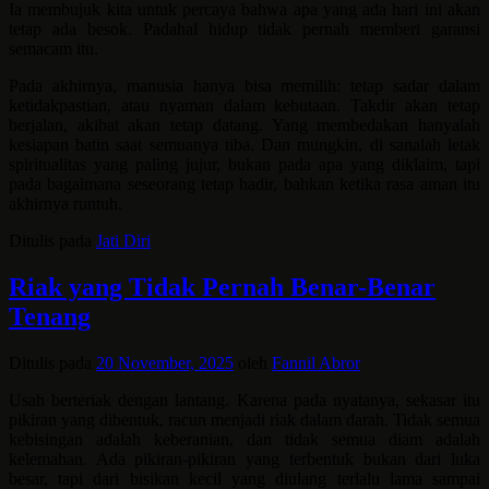
Ia membujuk kita untuk percaya bahwa apa yang ada hari ini akan
tetap ada besok. Padahal hidup tidak pernah memberi garansi
semacam itu.
Pada akhirnya, manusia hanya bisa memilih: tetap sadar dalam
ketidakpastian, atau nyaman dalam kebutaan. Takdir akan tetap
berjalan, akibat akan tetap datang. Yang membedakan hanyalah
kesiapan batin saat semuanya tiba. Dan mungkin, di sanalah letak
spiritualitas yang paling jujur, bukan pada apa yang diklaim, tapi
pada bagaimana seseorang tetap hadir, bahkan ketika rasa aman itu
akhirnya runtuh.
Ditulis pada
Jati Diri
Riak yang Tidak Pernah Benar-Benar
Tenang
Ditulis pada
20 November, 2025
oleh
Fannil Abror
Usah berteriak dengan lantang. Karena pada nyatanya, sekasar itu
pikiran yang dibentuk, racun menjadi riak dalam darah. Tidak semua
kebisingan adalah keberanian, dan tidak semua diam adalah
kelemahan. Ada pikiran-pikiran yang terbentuk bukan dari luka
besar, tapi dari bisikan kecil yang diulang terlalu lama sampai