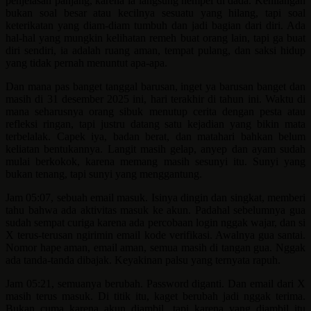
penjelasan panjang, karena ia langsung nempel di dada. Kehilangan
bukan soal besar atau kecilnya sesuatu yang hilang, tapi soal
keterikatan yang diam-diam tumbuh dan jadi bagian dari diri. Ada
hal-hal yang mungkin kelihatan remeh buat orang lain, tapi ga buat
diri sendiri, ia adalah ruang aman, tempat pulang, dan saksi hidup
yang tidak pernah menuntut apa-apa.
Dan mana pas banget tanggal barusan, inget ya barusan banget dan
masih di 31 desember 2025 ini, hari terakhir di tahun ini. Waktu di
mana seharusnya orang sibuk menutup cerita dengan pesta atau
refleksi ringan, tapi justru datang satu kejadian yang bikin mata
terbelalak. Capek iya, badan berat, dan matahari bahkan belum
keliatan bentukannya. Langit masih gelap, anyep dan ayam sudah
mulai berkokok, karena memang masih sesunyi itu. Sunyi yang
bukan tenang, tapi sunyi yang menggantung.
Jam 05:07, sebuah email masuk. Isinya dingin dan singkat, memberi
tahu bahwa ada aktivitas masuk ke akun. Padahal sebelumnya gua
sudah sempat curiga karena ada percobaan login nggak wajar, dan si
X terus-terusan ngirimin email kode verifikasi. Awalnya gua santai.
Nomor hape aman, email aman, semua masih di tangan gua. Nggak
ada tanda-tanda dibajak. Keyakinan palsu yang ternyata rapuh.
Jam 05:21, semuanya berubah. Password diganti. Dan email dari X
masih terus masuk. Di titik itu, kaget berubah jadi nggak terima.
Bukan cuma karena akun diambil, tapi karena yang diambil itu