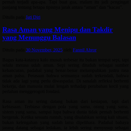
pernah terjadi apa-apa. Tapi buat gua, malam itu jadi pengingat
panjang tentang betapa tipisnya jarak antara “aman” dan “kacau”.
Ditulis pada
Jati Diri
Rasa Aman yang Menipu dan Takdir
yang Menunggu Balasan
Ditulis pada
30 November, 2025
oleh
Fannil Abror
Bagus kata-katanya kalo musuh terbesar itu bukan tempat sepi, tapi
selalu merasa udah aman. Sepi sering dituduh sebagai sumber
kehancuran, padahal yang benar-benar melumpuhkan justru rasa
aman palsu. Perasaan bahwa semuanya sudah terkendali, bahwa
tidak ada lagi yang perlu diwaspadai. Di sanalah refleksi berhenti
bekerja, dan manusia mulai lengah terhadap perubahan kecil yang
perlahan menggerogoti fondasi.
Rasa aman itu sering datang bukan dari kesiapan, tapi dari
kebiasaan. Terbiasa dengan pola yang sama, orang yang sama,
sistem yang sama, sampai lupa bahwa dunia tidak pernah berhenti
bergerak. Ketika sesuatu runtuh, yang disalahkan sering kali situasi,
bukan kelengahan yang sudah lama dipelihara. Padahal bahaya
jarang datang sebagai ledakan, ia lebih sering menyusup sebagai