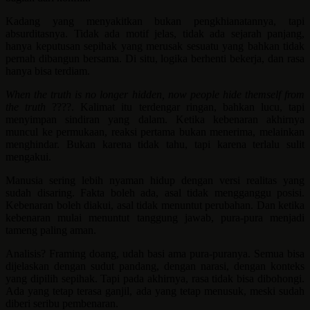
Kadang yang menyakitkan bukan pengkhianatannya, tapi
absurditasnya. Tidak ada motif jelas, tidak ada sejarah panjang,
hanya keputusan sepihak yang merusak sesuatu yang bahkan tidak
pernah dibangun bersama. Di situ, logika berhenti bekerja, dan rasa
hanya bisa terdiam.
When the truth is no longer hidden, now people hide themself from
the truth
????. Kalimat itu terdengar ringan, bahkan lucu, tapi
menyimpan sindiran yang dalam. Ketika kebenaran akhirnya
muncul ke permukaan, reaksi pertama bukan menerima, melainkan
menghindar. Bukan karena tidak tahu, tapi karena terlalu sulit
mengakui.
Manusia sering lebih nyaman hidup dengan versi realitas yang
sudah disaring. Fakta boleh ada, asal tidak mengganggu posisi.
Kebenaran boleh diakui, asal tidak menuntut perubahan. Dan ketika
kebenaran mulai menuntut tanggung jawab, pura-pura menjadi
tameng paling aman.
Analisis? Framing doang, udah basi ama pura-puranya. Semua bisa
dijelaskan dengan sudut pandang, dengan narasi, dengan konteks
yang dipilih sepihak. Tapi pada akhirnya, rasa tidak bisa dibohongi.
Ada yang tetap terasa ganjil, ada yang tetap menusuk, meski sudah
diberi seribu pembenaran.