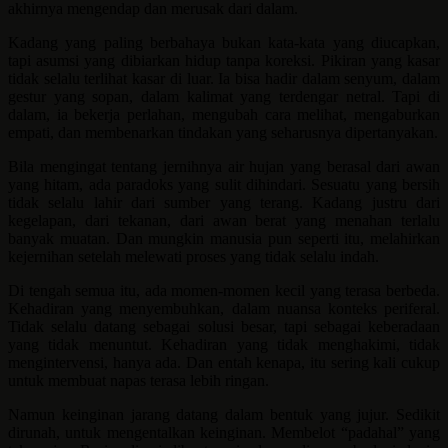
akhirnya mengendap dan merusak dari dalam.
Kadang yang paling berbahaya bukan kata-kata yang diucapkan,
tapi asumsi yang dibiarkan hidup tanpa koreksi. Pikiran yang kasar
tidak selalu terlihat kasar di luar. Ia bisa hadir dalam senyum, dalam
gestur yang sopan, dalam kalimat yang terdengar netral. Tapi di
dalam, ia bekerja perlahan, mengubah cara melihat, mengaburkan
empati, dan membenarkan tindakan yang seharusnya dipertanyakan.
Bila mengingat tentang jernihnya air hujan yang berasal dari awan
yang hitam, ada paradoks yang sulit dihindari. Sesuatu yang bersih
tidak selalu lahir dari sumber yang terang. Kadang justru dari
kegelapan, dari tekanan, dari awan berat yang menahan terlalu
banyak muatan. Dan mungkin manusia pun seperti itu, melahirkan
kejernihan setelah melewati proses yang tidak selalu indah.
Di tengah semua itu, ada momen-momen kecil yang terasa berbeda.
Kehadiran yang menyembuhkan, dalam nuansa konteks periferal.
Tidak selalu datang sebagai solusi besar, tapi sebagai keberadaan
yang tidak menuntut. Kehadiran yang tidak menghakimi, tidak
mengintervensi, hanya ada. Dan entah kenapa, itu sering kali cukup
untuk membuat napas terasa lebih ringan.
Namun keinginan jarang datang dalam bentuk yang jujur. Sedikit
dirunah, untuk mengentalkan keinginan. Membelot “padahal” yang