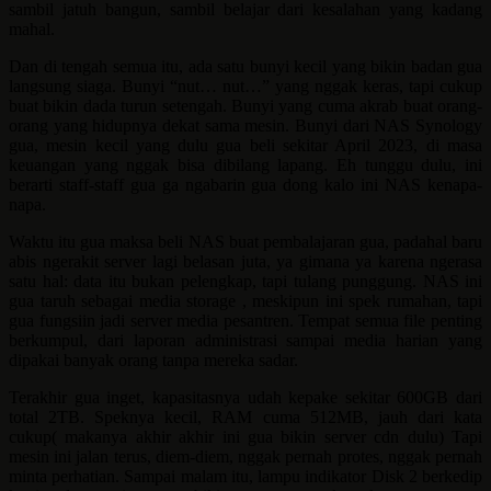
sambil jatuh bangun, sambil belajar dari kesalahan yang kadang
mahal.
Dan di tengah semua itu, ada satu bunyi kecil yang bikin badan gua
langsung siaga. Bunyi “nut… nut…” yang nggak keras, tapi cukup
buat bikin dada turun setengah. Bunyi yang cuma akrab buat orang-
orang yang hidupnya dekat sama mesin. Bunyi dari NAS Synology
gua, mesin kecil yang dulu gua beli sekitar April 2023, di masa
keuangan yang nggak bisa dibilang lapang. Eh tunggu dulu, ini
berarti staff-staff gua ga ngabarin gua dong kalo ini NAS kenapa-
napa.
Waktu itu gua maksa beli NAS buat pembalajaran gua, padahal baru
abis ngerakit server lagi belasan juta, ya gimana ya karena ngerasa
satu hal: data itu bukan pelengkap, tapi tulang punggung. NAS ini
gua taruh sebagai media storage , meskipun ini spek rumahan, tapi
gua fungsiin jadi server media pesantren. Tempat semua file penting
berkumpul, dari laporan administrasi sampai media harian yang
dipakai banyak orang tanpa mereka sadar.
Terakhir gua inget, kapasitasnya udah kepake sekitar 600GB dari
total 2TB. Speknya kecil, RAM cuma 512MB, jauh dari kata
cukup( makanya akhir akhir ini gua bikin server cdn dulu) Tapi
mesin ini jalan terus, diem-diem, nggak pernah protes, nggak pernah
minta perhatian. Sampai malam itu, lampu indikator Disk 2 berkedip