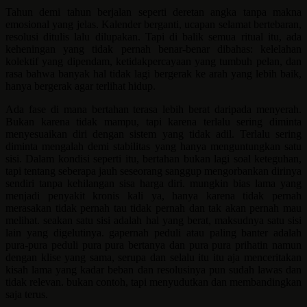
Tahun demi tahun berjalan seperti deretan angka tanpa makna
emosional yang jelas. Kalender berganti, ucapan selamat bertebaran,
resolusi ditulis lalu dilupakan. Tapi di balik semua ritual itu, ada
keheningan yang tidak pernah benar-benar dibahas: kelelahan
kolektif yang dipendam, ketidakpercayaan yang tumbuh pelan, dan
rasa bahwa banyak hal tidak lagi bergerak ke arah yang lebih baik,
hanya bergerak agar terlihat hidup.
Ada fase di mana bertahan terasa lebih berat daripada menyerah.
Bukan karena tidak mampu, tapi karena terlalu sering diminta
menyesuaikan diri dengan sistem yang tidak adil. Terlalu sering
diminta mengalah demi stabilitas yang hanya menguntungkan satu
sisi. Dalam kondisi seperti itu, bertahan bukan lagi soal keteguhan,
tapi tentang seberapa jauh seseorang sanggup mengorbankan dirinya
sendiri tanpa kehilangan sisa harga diri. mungkin bias lama yang
menjadi penyakit kronis kali ya, hanya karena tidak pernah
merasakan tidak pernah tau tidak pernah dan tak akan pernah mau
melihat. seakan satu sisi adalah hal yang berat, maksudnya satu sisi
lain yang digelutinya. gapernah peduli atau paling banter adalah
pura-pura peduli pura pura bertanya dan pura pura prihatin namun
dengan klise yang sama, serupa dan selalu itu itu aja menceritakan
kisah lama yang kadar beban dan resolusinya pun sudah lawas dan
tidak relevan. bukan contoh, tapi menyudutkan dan membandingkan
saja terus.