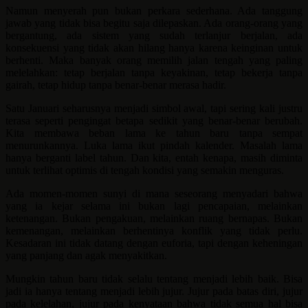
Namun menyerah pun bukan perkara sederhana. Ada tanggung
jawab yang tidak bisa begitu saja dilepaskan. Ada orang-orang yang
bergantung, ada sistem yang sudah terlanjur berjalan, ada
konsekuensi yang tidak akan hilang hanya karena keinginan untuk
berhenti. Maka banyak orang memilih jalan tengah yang paling
melelahkan: tetap berjalan tanpa keyakinan, tetap bekerja tanpa
gairah, tetap hidup tanpa benar-benar merasa hadir.
Satu Januari seharusnya menjadi simbol awal, tapi sering kali justru
terasa seperti pengingat betapa sedikit yang benar-benar berubah.
Kita membawa beban lama ke tahun baru tanpa sempat
menurunkannya. Luka lama ikut pindah kalender. Masalah lama
hanya berganti label tahun. Dan kita, entah kenapa, masih diminta
untuk terlihat optimis di tengah kondisi yang semakin menguras.
Ada momen-momen sunyi di mana seseorang menyadari bahwa
yang ia kejar selama ini bukan lagi pencapaian, melainkan
ketenangan. Bukan pengakuan, melainkan ruang bernapas. Bukan
kemenangan, melainkan berhentinya konflik yang tidak perlu.
Kesadaran ini tidak datang dengan euforia, tapi dengan keheningan
yang panjang dan agak menyakitkan.
Mungkin tahun baru tidak selalu tentang menjadi lebih baik. Bisa
jadi ia hanya tentang menjadi lebih jujur. Jujur pada batas diri, jujur
pada kelelahan, jujur pada kenyataan bahwa tidak semua hal bisa