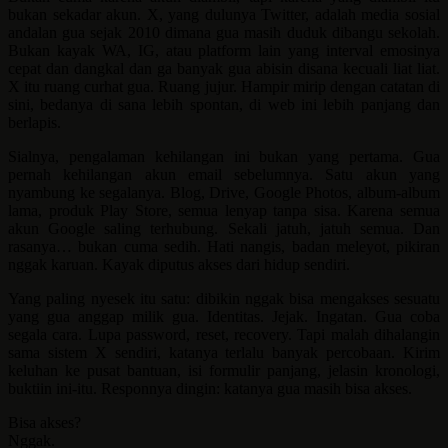
bukan sekadar akun. X, yang dulunya Twitter, adalah media sosial
andalan gua sejak 2010 dimana gua masih duduk dibangu sekolah.
Bukan kayak WA, IG, atau platform lain yang interval emosinya
cepat dan dangkal dan ga banyak gua abisin disana kecuali liat liat.
X itu ruang curhat gua. Ruang jujur. Hampir mirip dengan catatan di
sini, bedanya di sana lebih spontan, di web ini lebih panjang dan
berlapis.
Sialnya, pengalaman kehilangan ini bukan yang pertama. Gua
pernah kehilangan akun email sebelumnya. Satu akun yang
nyambung ke segalanya. Blog, Drive, Google Photos, album-album
lama, produk Play Store, semua lenyap tanpa sisa. Karena semua
akun Google saling terhubung. Sekali jatuh, jatuh semua. Dan
rasanya… bukan cuma sedih. Hati nangis, badan meleyot, pikiran
nggak karuan. Kayak diputus akses dari hidup sendiri.
Yang paling nyesek itu satu: dibikin nggak bisa mengakses sesuatu
yang gua anggap milik gua. Identitas. Jejak. Ingatan. Gua coba
segala cara. Lupa password, reset, recovery. Tapi malah dihalangin
sama sistem X sendiri, katanya terlalu banyak percobaan. Kirim
keluhan ke pusat bantuan, isi formulir panjang, jelasin kronologi,
buktiin ini-itu. Responnya dingin: katanya gua masih bisa akses.
Bisa akses?
Nggak.