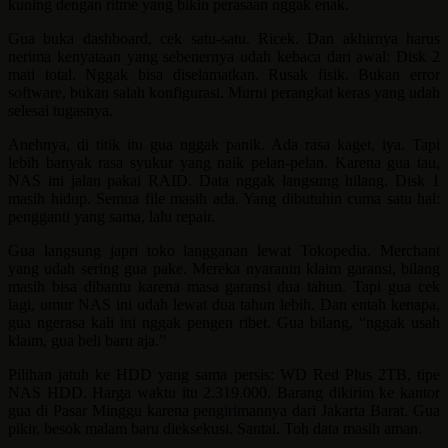
kuning dengan ritme yang bikin perasaan nggak enak.
Gua buka dashboard, cek satu-satu. Ricek. Dan akhirnya harus
nerima kenyataan yang sebenernya udah kebaca dari awal: Disk 2
mati total. Nggak bisa diselamatkan. Rusak fisik. Bukan error
software, bukan salah konfigurasi. Murni perangkat keras yang udah
selesai tugasnya.
Anehnya, di titik itu gua nggak panik. Ada rasa kaget, iya. Tapi
lebih banyak rasa syukur yang naik pelan-pelan. Karena gua tau,
NAS ini jalan pakai RAID. Data nggak langsung hilang. Disk 1
masih hidup. Semua file masih ada. Yang dibutuhin cuma satu hal:
pengganti yang sama, lalu repair.
Gua langsung japri toko langganan lewat Tokopedia. Merchant
yang udah sering gua pake. Mereka nyaranin klaim garansi, bilang
masih bisa dibantu karena masa garansi dua tahun. Tapi gua cek
lagi, umur NAS ini udah lewat dua tahun lebih. Dan entah kenapa,
gua ngerasa kali ini nggak pengen ribet. Gua bilang, “nggak usah
klaim, gua beli baru aja.”
Pilihan jatuh ke HDD yang sama persis: WD Red Plus 2TB, tipe
NAS HDD. Harga waktu itu 2.319.000. Barang dikirim ke kantor
gua di Pasar Minggu karena pengirimannya dari Jakarta Barat. Gua
pikir, besok malam baru dieksekusi. Santai. Toh data masih aman.