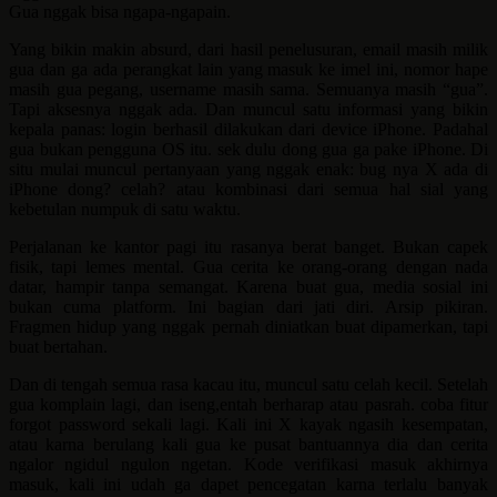
Gua nggak bisa ngapa-ngapain.
Yang bikin makin absurd, dari hasil penelusuran, email masih milik
gua dan ga ada perangkat lain yang masuk ke imel ini, nomor hape
masih gua pegang, username masih sama. Semuanya masih “gua”.
Tapi aksesnya nggak ada. Dan muncul satu informasi yang bikin
kepala panas: login berhasil dilakukan dari device iPhone. Padahal
gua bukan pengguna OS itu. sek dulu dong gua ga pake iPhone. Di
situ mulai muncul pertanyaan yang nggak enak: bug nya X ada di
iPhone dong? celah? atau kombinasi dari semua hal sial yang
kebetulan numpuk di satu waktu.
Perjalanan ke kantor pagi itu rasanya berat banget. Bukan capek
fisik, tapi lemes mental. Gua cerita ke orang-orang dengan nada
datar, hampir tanpa semangat. Karena buat gua, media sosial ini
bukan cuma platform. Ini bagian dari jati diri. Arsip pikiran.
Fragmen hidup yang nggak pernah diniatkan buat dipamerkan, tapi
buat bertahan.
Dan di tengah semua rasa kacau itu, muncul satu celah kecil. Setelah
gua komplain lagi, dan iseng,entah berharap atau pasrah. coba fitur
forgot password sekali lagi. Kali ini X kayak ngasih kesempatan,
atau karna berulang kali gua ke pusat bantuannya dia dan cerita
ngalor ngidul ngulon ngetan. Kode verifikasi masuk akhirnya
masuk, kali ini udah ga dapet pencegatan karna terlalu banyak