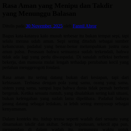
Rasa Aman yang Menipu dan Takdir
yang Menunggu Balasan
Ditulis pada
30 November, 2025
oleh
Fannil Abror
Bagus kata-katanya kalo musuh terbesar itu bukan tempat sepi, tapi
selalu merasa udah aman. Sepi sering dituduh sebagai sumber
kehancuran, padahal yang benar-benar melumpuhkan justru rasa
aman palsu. Perasaan bahwa semuanya sudah terkendali, bahwa
tidak ada lagi yang perlu diwaspadai. Di sanalah refleksi berhenti
bekerja, dan manusia mulai lengah terhadap perubahan kecil yang
perlahan menggerogoti fondasi.
Rasa aman itu sering datang bukan dari kesiapan, tapi dari
kebiasaan. Terbiasa dengan pola yang sama, orang yang sama,
sistem yang sama, sampai lupa bahwa dunia tidak pernah berhenti
bergerak. Ketika sesuatu runtuh, yang disalahkan sering kali situasi,
bukan kelengahan yang sudah lama dipelihara. Padahal bahaya
jarang datang sebagai ledakan, ia lebih sering menyusup sebagai
kenyamanan.
Dalam konteks itu, hidup terasa seperti wadah dari sesuatu yang
dinamakan takdir dan akibat. Setiap keputusan, sekecil apa pun,
mengendap di dalam wadah itu, menunggu waktu untuk