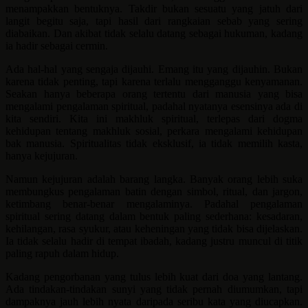
menampakkan bentuknya. Takdir bukan sesuatu yang jatuh dari
langit begitu saja, tapi hasil dari rangkaian sebab yang sering
diabaikan. Dan akibat tidak selalu datang sebagai hukuman, kadang
ia hadir sebagai cermin.
Ada hal-hal yang sengaja dijauhi. Emang itu yang dijauhin. Bukan
karena tidak penting, tapi karena terlalu mengganggu kenyamanan.
Seakan hanya beberapa orang tertentu dari manusia yang bisa
mengalami pengalaman spiritual, padahal nyatanya esensinya ada di
kita sendiri. Kita ini makhluk spiritual, terlepas dari dogma
kehidupan tentang makhluk sosial, perkara mengalami kehidupan
bak manusia. Spiritualitas tidak eksklusif, ia tidak memilih kasta,
hanya kejujuran.
Namun kejujuran adalah barang langka. Banyak orang lebih suka
membungkus pengalaman batin dengan simbol, ritual, dan jargon,
ketimbang benar-benar mengalaminya. Padahal pengalaman
spiritual sering datang dalam bentuk paling sederhana: kesadaran,
kehilangan, rasa syukur, atau keheningan yang tidak bisa dijelaskan.
Ia tidak selalu hadir di tempat ibadah, kadang justru muncul di titik
paling rapuh dalam hidup.
Kadang pengorbanan yang tulus lebih kuat dari doa yang lantang.
Ada tindakan-tindakan sunyi yang tidak pernah diumumkan, tapi
dampaknya jauh lebih nyata daripada seribu kata yang diucapkan.