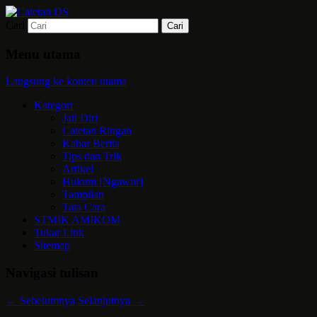
Cari
Mari bermimpi dan ciptakan kehendak
Catetan DS
Menu utama
Langsung ke konten utama
Kategori
Jati Diri
Catetan Ringan
Kabar Berita
Tips dan Trik
Artikel
Hukum [Ngawur]
Tampilan
Tata Cara
STMIK AMIKOM
Tukar Link
Sitemap
Navigasi tulisan
←
Sebelumnya
Selanjutnya
→