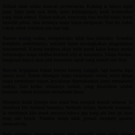
Tulisan tidak selalu mencari pembenaran. Kadang ia hanya ingin
jujur. Jujur pada rasa lelah, pada kebingungan, pada kontradiksi
yang tidak selesai. Dalam tulisan, seseorang bisa berdiri tanpa harus
memilih pihak, bisa bertanya tanpa harus menjawab. Dan itu sudah
cukup untuk bertahan satu hari lagi.
Namun seiring waktu, kompleksitas tidak bisa dihindari. Semakin
kompleks arsitekturnya, semakin harus meningkatkan pengetahuan
fundamental. Karena hasilnya akan lebih parah kalau hanya modal
bernostalgia tanpa melihat kembali
why
di dalamnya. Tanpa fondasi,
bangunan hanya akan jadi monumen rapuh yang runtuh saat diuji.
Banyak kegagalan bukan karena kurang canggih, tapi karena lupa
alasan awal. Sistem dibangun tanpa memahami esensi, relasi dijaga
tanpa memahami tujuan, keyakinan dipertahankan tanpa memahami
makna. Dan ketika semuanya runtuh, yang disalahkan adalah
keadaan, bukan kelalaian memahami dasar.
Mungkin itulah kenapa rasa aman bisa menjadi musuh terbesar. Ia
membuat kita berhenti bertanya, berhenti belajar, berhenti waspada.
Ia membujuk kita untuk percaya bahwa apa yang ada hari ini akan
tetap ada besok. Padahal hidup tidak pernah memberi garansi
semacam itu.
Pada akhirnya, manusia hanya bisa memilih: tetap sadar dalam