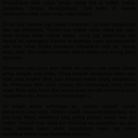
Pengorbanan tidak selalu heroik, sering kali ia terlihat bodoh,
merugikan, bahkan disalahpahami. Tapi justru di sanalah
ketulusannya diuji, tanpa sorak, tanpa validasi.
Di sisi lain, manusia juga pandai menyamar. Ga untuk menghakimi
atau cari pembelaan. Namun saat mabuk miras, orang jadi jujur.
Beda dengan ketika mabuk agama, orang jadi pembohong dan
banyak bet ngarangnya. Kalimat ini terdengar kasar, tapi menyentuh
satu ironi besar. Ketika kesadaran dilemahkan oleh zat, topeng
sering jatuh. Tapi ketika kesadaran diklaim paling suci, topeng justru
dipertebal.
Penekanan yang hanya akan dilihat dari simpul yang mudah diduga
sering menjadi jalan pintas. Orang memilih kesimpulan instan agar
tidak perlu berpikir lebih jauh. Padahal realitas jarang sesederhana
itu. Kebenaran tidak selalu nyaman, dan kebohongan sering terasa
aman. Maka tidak heran jika banyak orang memilih keyakinan yang
menguatkan ego, bukan yang menantangnya.
Di tengah semua kebisingan itu, menulis menjadi bentuk
perlawanan yang sunyi. Menulis adalah menjawab kegelisahan, apa
pun yang ditulis setidaknya yang paling penting adalah buat diri
sendiri. Terserah mau orang ikut nimbrung tau maksudnya apa atau
kaga. Menulis bukan untuk menjelaskan dunia, tapi untuk
merapikan pikiran yang berantakan di kepala.