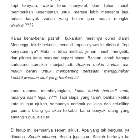
Tapi ternyata, waktu terus menyeret, dan Tuhan masih
memberikan kesempatan untuk merasa lebih menderita lagi.
terlalu banyak varian yang belum gua rasain mungkin
wkwkw
????
Kalau benar-benar pasrah, bukankah mestinya cuma diam?
Menunggu takdir bekerja, menanti kapan nyawa ini dicabut. Tapi
kenyataannya? Mata ini tetap melihat, jemari masih mengetik,
dan pikiran terus berputar seperti biasa. Bahkan, entah kenapa
sarkasme semakin menjadi-jadi.
Seakan makin sarkas dan
makin berani untuk membanting perasaan menggunakan
ketidakwarasan akal yang terbiasa ini.
Lucu rasanya membayangkan,
kalau sudah berhasil mati,
rasanya pasti lega.
????
Tapi siapa yang tahu? bahkan ketika
kata ini gua ajukan, semuanya nampak ga jelas dan sekeliling
gua cuma bilang ga akan terkabul karna banyak orang yang
sayangin gua. alah tai
Di hidup ini, semuanya seperti siklus. Apa yang tak berguna, ya
dibuang.
Sepah dibuang.
Begitu juga gua. Seolah bertanya ke