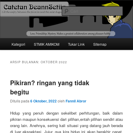
Mari bermimpi dan ciptakan kehendak
Cari
Catetan DS
Menu
Kategori
STMIK AMIKOM
Tukar Link
Sitemap
Langsung
Langsung
utama
ke
ke
ARSIP BULANAN:
OKTOBER 2022
konten
konten
Pikiran? ringan yang tidak
utama
sekunder
begitu
Ditulis pada
6 Oktober, 2022
oleh
Fannil Abror
Hidup yang penuh dengan sekelibet perhitungan, baik dalam
pikiran maupun konsekuensi dari pilihan,entah pilihan sendiri atau
orang lain. Anehnya, sering kali situasi yang datang jauh berada
di luar ekspektasi. Jujur, gua kira hidup ini akan berakhir cepat.