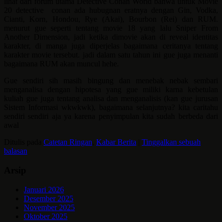
lihat dari forum utama Detective Conan World bahwa untuk Movie
20 detective conan ada hubugnan eratnya dengan Gin, Vodka,
Cianti, Korn, Hondou, Rye (Akai), Bourbon (Rei) dan RUM.
menurut gue seperti tentang movie 18 yang lalu Sniper From
Another Dimension, jadi ketika dimovie akan di reveal identitas
karakter, di manga juga diperjelas bagaimana ceritanya tentang
karakter movie tersebut. jadi dalam satu tahun ini gue juga menanti
bagaimana RUM akan muncul hehe.
Gue sendiri sih masih bingung dan menebak nebak sembari
menganalisa dengan hipotesa yang gue miliki karna kebetulan
kuliah gue juga tentang analisa dan menganalisis (kan gue jurusan
Sistem Informasi wkwkwk), bagaimana selanjutnya? kita caritahu
sendiri sendiri aja ya karena penyimpulan kita sudah berbeda dari
awal
Ditulis pada
Catetan Ringan
,
Kabar Berita
|
Tinggalkan sebuah
balasan
Arsip
Januari 2026
Desember 2025
November 2025
Oktober 2025