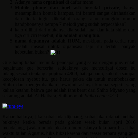
Adanya nama
organisasi
di daftar menu.
Mobile phone dan imel asli bersifat private
, hanya
menampilkan kontak kampus, ini berarti sangat dirahasiakan
dan tidak ingin diketahui orang, atau mungkin nomor
handphonenya berupa 7 melodi yang sudah terpecahkan?
kalo dilihat dari mukanya dia sudah tua, dan kata shiho dari
tiga ciri-ciri tersebut,
dia adalah orang tua
.
nama depannya adalah RUM
, meskipun pada cerita rum
adalah inisisal untuk organisasi tapi itu terlalu banyak
kebetulan bukan?
Gue harap kalian memiliki pendapat yang sama dengan gue. entah
bagaimana gue bercerita, setidaknya gue mencurigai dosen itu
bilang sesuatu tentang apoptoxin 4869, liat aja nanti, kalo dia sampai
keceplosan nyebut itu, gue harus paksa dia untuk membebaskan
Shiho dan mengembalikan kewujud aslinya karena seperti yang
kalian ketahui bahwa gue adalah fans berat dari Shiho Miyano yang
sekarang adalah Ai Haibara, Shihoooo oh
Shiho chan <3 :).
Kabar baiknya, jika sobat ada dijepang, sobat akan dapat melihat
buktinya ketika berada pada golden week bulan april 2016
mendatang, (walau untuk bioskop indonesianya kita baru bisa lihat
waktu bulan Agustus, hikz hikz) karena dari teaser terbaru yang gue