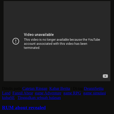
Ditulis pada
Catetan Ringan
,
Kabar Berita
|
Di-tag
DeannSetiia
Land
,
Fannil Abror
,
game Adventure
,
game RPG
,
game simulasi
,
kubaSE
|
Tinggalkan sebuah balasan
RUM about revealed