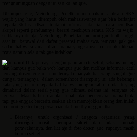
menghubungkan dengan urusan kuliah gue.
Dikampus gue, Metodologi Penelitian merupakan salahsatu SKS
wajib yang harus ditempuh oleh mahasiswanya agar bisa berlanjut
kepada Skripsi. disana terdapat informasi dan tata cara penulisan
skripsi seperti panduannya. berarti meskipun semua SKS itu wajib,
setidaknya derajat Metodologi Penelitian menurut gue lebih tinggi.
saat itu, berawal dari daftar presensi mahasiswa, ternyata gak gue
sadari bahwa selama ini ada nama yang sangat mencolok didepan
mata namun selalu tak gue indahkan.
Tak percaya dengan panorama tersebut, sehabis pulang
dari kampus gue buka web kampus gue dan melihat informasi detil
tentang dosen gue ini dan ternyata banyak hal yang sangat gue
curigai tentangnya. dalam screenshoot disamping ini ada beberapa
kata yang menuju kepada hal bahwa mungkinkah dia adalah yang
dimaksud dalam serial yang gue nikmati selama ini, ternyata oh
ternyata. Maaf kalo ini adalah fitnah atau pencemaran nama baik,
tapi gue enggak bercerita seakan-akan memojokkan orang dan inilah
menurut gue tentang persamaan dari bukti yang gue lihat.
Biasanya, untuk organisasi / anggota organisasi
yang
dicurigai masih berupa siluet
dan tidak tampak
perawakannya. dan liat aja di foto dosen gue, rupanya masih
berupa seluet.