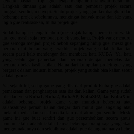
ketidak pastian. Tapi gue tetap mengambil langkah berat ini.
Langkah dimana gue adalah satu dan pembuat projek secara
tunggal, sendiri, menyepi. Suatu projek yang gue kembangkan dari
beberapa projek sebelumnya, mengingat banyak masa dan ide yang
ingin gue realisasikan, Inilha projek gue.
Sudah hampir setengah tahun (meski gak hampir persis) dari waktu
itu, gue masih saja membuat projek yang lama, Projek yang menurut
gue semoga menjadi projek heboh sepanjang hidup gue, meski gue
berharap ini bukan yang terakhir, projek yang sudah kalian tau
secara pasti kalo mendengar dan membaca kata KUBA. Ya, kata
yang selalu gue pamerkan dan berharap dengan memelas dan
berharap belas kasih kalian. Nama dari kumpulan projek gue yang
bergerak dalam industri hiburan, projek yang sudah bisa kalian sebut
adalah
game
.
Ya, sejauh ini, setiap game yang rilis dari produk Kuba gue adalah
pemaksaan dan pengharapan rasa iba dari kalian. Game yang sudah
rilis dari versi
Kuba1
,
Kuba2
,
KubaSP
,
KubaSP2
, dan
KubaX
ini
adalah beberapa projek game yang mungkin beberapa atau
salahsatunya pernah kalian dengar dari mulut gue langsung atau
melalui media dan sosial media lain dari akun gue sendiri. Meski
game ini gue buat sendiri dan gue persembahkan secara gratis,
namun takdir adalah takdir hanya beberapa orang saja yang akan
menggunakannya dan selebihnya adalah gue dalang utamanya hehe,