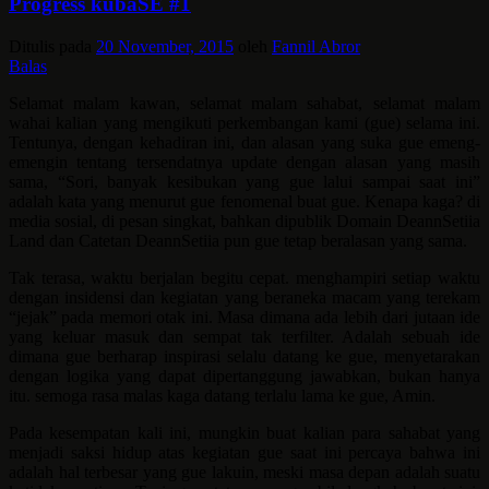
Progress kubaSE #1
Ditulis pada
20 November, 2015
oleh
Fannil Abror
Balas
Selamat malam kawan, selamat malam sahabat, selamat malam
wahai kalian yang mengikuti perkembangan kami (gue) selama ini.
Tentunya, dengan kehadiran ini, dan alasan yang suka gue emeng-
emengin tentang tersendatnya update dengan alasan yang masih
sama, “Sori, banyak kesibukan yang gue lalui sampai saat ini”
adalah kata yang menurut gue fenomenal buat gue. Kenapa kaga? di
media sosial, di pesan singkat, bahkan dipublik Domain DeannSetiia
Land dan Catetan DeannSetiia pun gue tetap beralasan yang sama.
Tak terasa, waktu berjalan begitu cepat. menghampiri setiap waktu
dengan insidensi dan kegiatan yang beraneka macam yang terekam
“jejak” pada memori otak ini. Masa dimana ada lebih dari jutaan ide
yang keluar masuk dan sempat tak terfilter. Adalah sebuah ide
dimana gue berharap inspirasi selalu datang ke gue, menyetarakan
dengan logika yang dapat dipertanggung jawabkan, bukan hanya
itu. semoga rasa malas kaga datang terlalu lama ke gue, Amin.
Pada kesempatan kali ini, mungkin buat kalian para sahabat yang
menjadi saksi hidup atas kegiatan gue saat ini percaya bahwa ini
adalah hal terbesar yang gue lakuin, meski masa depan adalah suatu