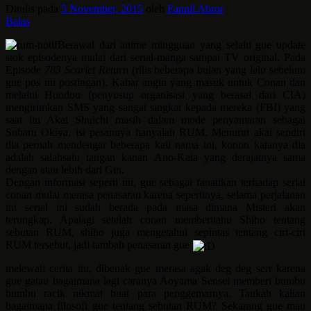
Ditulis pada
5 November, 2015
oleh
Fannil Abror
Balas
Berawal dari anime mingguan yang selalu gue update
stok episodenya mulai dari serial-manga sampai TV original. Pada
Episode
783 Scarlet Return
(rilis beberapa bulan yang lalu sebelum
gue pos ini postingan). Kabar angin yang masuk untuk Conan dan
melalui Hondou (penyusup organisasi yang berasal dari CIA)
mengirimkan SMS yang sangat singkat kepada mereka (FBI) yang
saat itu Akai Shuichi masih dalam mode penyamaran sebagai
Subaru Okiya. isi pesannya hanyalah RUM. Menurut akai sendiri
dia pernah mendengar beberapa kali nama ini, konon katanya dia
adalah salahsatu tangan kanan Ano-Kata yang derajatnya sama
dengan atau lebih dari Gin.
Dengan informasi seperti ini, gue sebagai fanatikan terhadap serial
conan mulai merasa penasaran karena sepertinya, selama perjalanan
ini serial ini sudah berada pada masa dimana Misteri akan
terungkap. Apalagi setelah conan memberitahu Shiho tentang
sebutan RUM, shiho juga mengetahui sepintas tentang ciri-ciri
RUM tersebut, jadi tambah penasaran gue
melewati cerita itu, dibenak gue merasa agak deg deg serr karena
gue gatau bagaimana lagi caranya Aoyama Sensei memberi bumbu
bumbu racik nikmat buat para penggemarnya. Taukah kalian
bagaimana filosofi gue tentang sebutan RUM? Sekarang gue mau