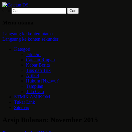
Cari
Mari bermimpi dan ciptakan kehendak
Catetan DS
Menu utama
Langsung ke konten utama
Langsung ke konten sekunder
Kategori
Jati Diri
Catetan Ringan
Kabar Berita
Tips dan Trik
Artikel
Hukum [Ngawur]
Tampilan
Tata Cara
STMIK AMIKOM
Tukar Link
Sitemap
Arsip Bulanan:
November 2015