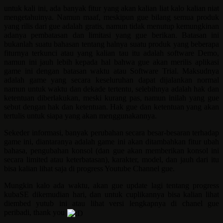
untuk kali ini, ada banyak fitur yang akan kalian liat kalo kalian niat
mengetahuinya. Namun maaf, meskipun gue bilang semua produk
yang rilis dari gue adalah gratis, namun tidak menutup kemungkinan
adanya pembatasan dan limitasi yang gue berikan. Batasan ini
bukanlah suatu bahasan tentang halnya suatu produk yang beberapa
fiturnya terkunci atau yang kalian tau itu adalah software Demo,
namun ini jauh lebih kepada hal bahwa gue akan merilis aplikasi
game ini dengan batasan waktu atau Software Trial. Maksudnya
adalah game yang secara keseluruhan dapat dijalankan normal
namun untuk waktu dan dekade tertentu, selebihnya adalah hak dan
ketentuan diberlakukan, meski kurang pas, namun inilah yang gue
sebut dengan hak dan ketentuan. Hak gue dan ketentuan yang akan
tertulis untuk siapa yang akan menggunakannya.
Sekeder informasi, banyak perubahan secara besar-besaran terhadap
game ini, diantaranya adalah game ini akan ditambahkan fitur ubah
bahasa, pengubahan konsol (dan gue akan memberikan konsol ini
secara limited atau keterbatasan), karakter, model, dan jauh dari itu
bisa kalian lihat saja di progress Youtube Channel gue.
Mungkin kalo ada waktu, akan gue update lagi tentang progress
kubaSE dikemudian hari, dan untuk cuplikannya bisa kalian lihat
diembed yutub ini atau lihat versi lengkapnya di chanel gue
peribadi, thank you