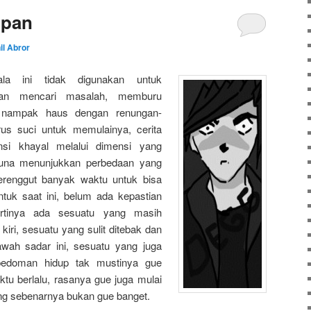
upan
il Abror
la ini tidak digunakan untuk
dan mencari masalah, memburu
g nampak haus dengan renungan-
us suci untuk memulainya, cerita
nsi khayal melalui dimensi yang
guna menunjukkan perbedaan yang
erenggut banyak waktu untuk bisa
tuk saat ini, belum ada kepastian
pertinya ada sesuatu yang masih
iri, sesuatu yang sulit ditebak dan
awah sadar ini, sesuatu yang juga
pedoman hidup tak mustinya gue
u berlalu, rasanya gue juga mulai
ng sebenarnya bukan gue banget.