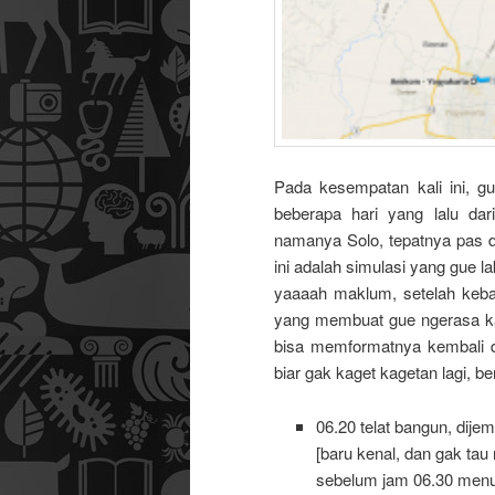
Pada kesempatan kali ini, g
beberapa hari yang lalu da
namanya Solo, tepatnya pas di
ini adalah simulasi yang gue 
yaaaah maklum, setelah keb
yang membuat gue ngerasa kay
bisa memformatnya kembali d
biar gak kaget kagetan lagi, ber
06.20 telat bangun, dije
[baru kenal, dan gak ta
sebelum jam 06.30 menuj