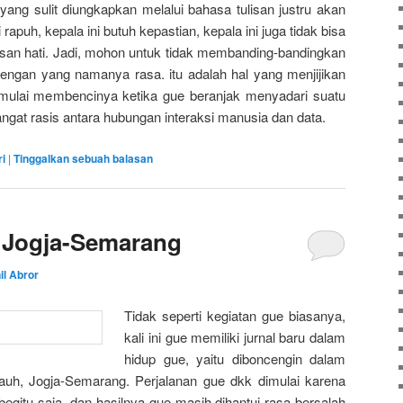
ang sulit diungkapkan melalui bahasa tulisan justru akan
 rapuh, kepala ini butuh kepastian, kepala ini juga tidak bisa
an hati. Jadi, mohon untuk tidak membanding-bandingkan
dengan yang namanya rasa. itu adalah hal yang menjijikan
ulai membencinya ketika gue beranjak menyadari suatu
gat rasis antara hubungan interaksi manusia dan data.
ri
|
Tinggalkan sebuah balasan
 Jogja-Semarang
il Abror
Tidak seperti kegiatan gue biasanya,
kali ini gue memiliki jurnal baru dalam
hidup gue, yaitu diboncengin dalam
auh, Jogja-Semarang. Perjalanan gue dkk dimulai karena
begitu saja, dan hasilnya gue masih dihantui rasa bersalah