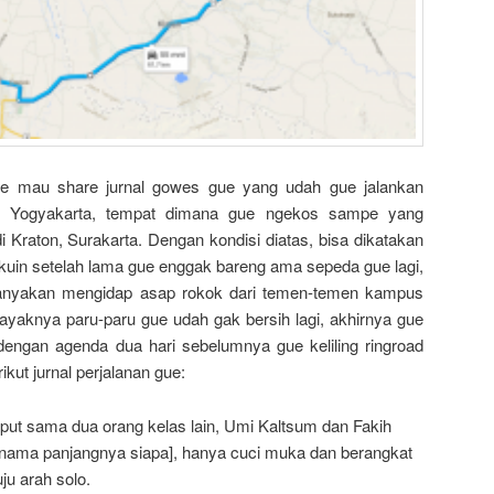
ue mau share jurnal gowes gue yang udah gue jalankan
ri Yogyakarta, tempat dimana gue ngekos sampe yang
 Kraton, Surakarta. Dengan kondisi diatas, bisa dikatakan
lakuin setelah lama gue enggak bareng ama sepeda gue lagi,
anyakan mengidap asap rokok dari temen-temen kampus
aknya paru-paru gue udah gak bersih lagi, akhirnya gue
engan agenda dua hari sebelumnya gue keliling ringroad
ikut jurnal perjalanan gue:
mput sama dua orang kelas lain, Umi Kaltsum dan Fakih
u nama panjangnya siapa], hanya cuci muka dan berangkat
u arah solo.