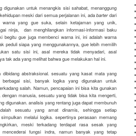
ang digunakan untuk menangkis sisi sahabat, menanggung
kehidupan meski dari semua perjalanan ini, ada
barter
dari
h warna yang gue suka, selain ketajaman yang unik,
ai ninja, dan menghilangkan informasi-informasi baku
begitu gue juga membenci warna ini, ini adalah warna
ak peduli siapa yang menggunakannya, gue lebih memilih
kan satu sisi ini, asal mereka tidak menyadari, asal
nya tak ada yang melihat bahwa gue melakukan hal ini.
an dibidang abstraksional. sesuatu yang kasat mata yang
 berbagai sisi, banyak logika yang digunakan untuk
terkadang salah. Namun, pencapaian ini bisa kita gunakan
a dengan manusia, sesuatu yang tidak bisa kita mengerti,
g digunakan. analisis yang rentang juga dapat membunuh
dalah sesuatu yang amat dinamis, sehingga setiap
a simpulkan melalui logika. sepertinya perasaan memang
ngkirkan, meski terkadang terdapat rasa sesak yang
mencederai fungsi indra, namun banyak yang tetap