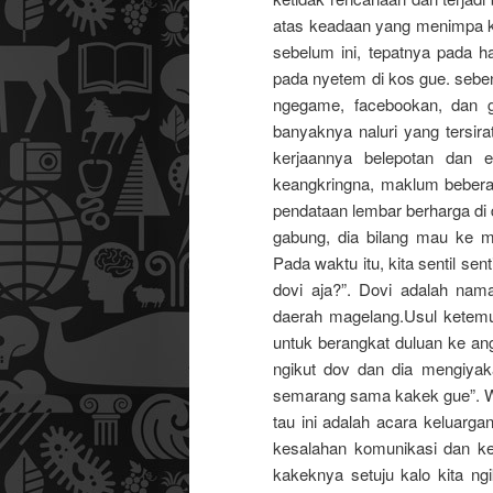
atas keadaan yang menimpa k
sebelum ini, tepatnya pada h
pada nyetem di kos gue. seben
ngegame, facebookan, dan g
banyaknya naluri yang tersir
kerjaannya belepotan dan e
keangkringna, maklum beberap
pendataan lembar berharga di
gabung, dia bilang mau ke ma
Pada waktu itu, kita sentil se
dovi aja?”. Dovi adalah nam
daerah magelang.Usul ketemu
untuk berangkat duluan ke angk
ngikut dov dan dia mengiyak
semarang sama kakek gue”. Wa
tau ini adalah acara keluarga
kesalahan komunikasi dan kes
kakeknya setuju kalo kita n