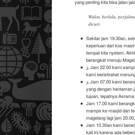
yang penting kita bisa jalan-j
Waktu berlalu, perjala
dicuri.
Sekitar jam 19.30an, s
keperluan dari kos mas
tempat kita nyetem. Akhi
berangkat menuju Magelan
+
Jam 22.00 kami sampai
kami beristirahat menung
+
Jam 07.00 kami berang
yang dengan hantaman ja
tujuan, tepatnya Asrama P
Jam 17.00 kami berangka
mampir ke masjid dan ter
magelang lagi jam 20.00,
Jam 10.30an kami beran
kali ini karena ada beber