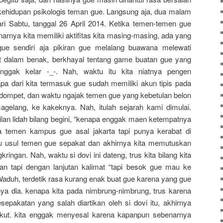
ehidupan psikologis teman gue. Langsung aja, dua malam
ari Sabtu, tanggal 26 April 2014. Ketika temen-temen gue
arnya kita memiliki aktifitas kita masing-masing, ada yang
ue sendiri aja pikiran gue melalang buawana melewati
at dalam benak, berkhayal tentang game buatan gue yang
nggak kelar -_-. Nah, waktu itu kita niatnya pengen
a dari kita termasuk gue sudah memiliki akun tipis pada
 dompet, dan waktu ngajak temen gue yang kebetulan belon
gelang, ke kakeknya. Nah, itulah sejarah kami dimulai.
ntilan lidah bilang begini, “kenapa enggak maen ketempatnya
a temen kampus gue asal jakarta tapi punya kerabat di
 usul temen gue sepakat dan akhirnya kita memutuskan
ringan. Nah, waktu si dovi ini dateng, trus kita bilang kita
an tapi dengan lanjutan kalimat “tapi besok gue mau ke
duh, terdetik rasa kurang enak buat gue karena yang gue
nya dia. kenapa kita pada nimbrung-nimbrung, trus karena
epakatan yang salah diartikan oleh si dovi itu, akhirnya
gikut. kita enggak menyesal karena kapanpun sebenarnya