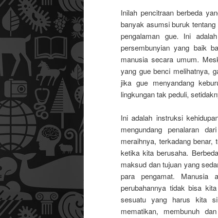
Inilah pencitraan berbeda y
banyak asumsi buruk tentang 
pengalaman gue. Ini adala
persembunyian yang baik bag
manusia secara umum. Meski 
yang gue benci melihatnya, g
jika gue menyandang keburu
lingkungan tak peduli, setidak
Ini adalah instruksi kehidup
mengundang penalaran dari
meraihnya, terkadang benar, 
ketika kita berusaha. Berbed
maksud dan tujuan yang sedan
para pengamat. Manusia a
perubahannya tidak bisa kit
sesuatu yang harus kita si
mematikan, membunuh dan 