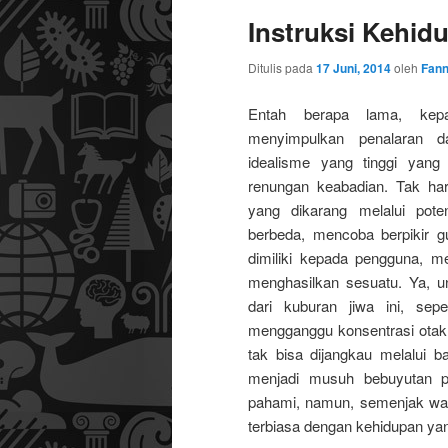
Instruksi Kehid
utama
sekunder
Ditulis pada
17 Juni, 2014
oleh
Fann
Entah berapa lama, kepa
menyimpulkan penalaran 
idealisme yang tinggi yan
renungan keabadian. Tak har
yang dikarang melalui pote
berbeda, mencoba berpikir 
dimiliki kepada pengguna, m
menghasilkan sesuatu. Ya, un
dari kuburan jiwa ini, se
mengganggu konsentrasi otak k
tak bisa dijangkau melalui b
menjadi musuh bebuyutan 
pahami, namun, semenjak wakt
terbiasa dengan kehidupan ya