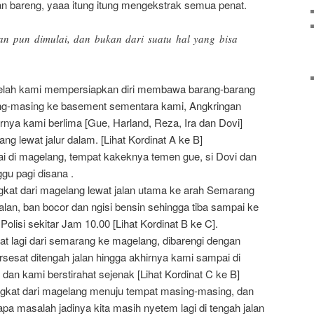
alan bareng, yaaa itung itung mengekstrak semua penat.
nan pun dimulai, dan bukan dari suatu hal yang bisa
etelah kami mempersiapkan diri membawa barang-barang
ing-masing ke basement sementara kami, Angkringan
rnya kami berlima [Gue, Harland, Reza, Ira dan Dovi]
g lewat jalur dalam. [Lihat Kordinat A ke B]
 di magelang, tempat kakeknya temen gue, si Dovi dan
gu pagi disana .
kat dari magelang lewat jalan utama ke arah Semarang
lan, ban bocor dan ngisi bensin sehingga tiba sampai ke
olisi sekitar Jam 10.00 [Lihat Kordinat B ke C].
t lagi dari semarang ke magelang, dibarengi dengan
sesat ditengah jalan hingga akhirnya kami sampai di
 dan kami berstirahat sejenak [Lihat Kordinat C ke B]
gkat dari magelang menuju tempat masing-masing, dan
apa masalah jadinya kita masih nyetem lagi di tengah jalan