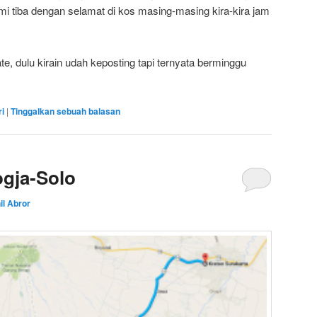
mi tiba dengan selamat di kos masing-masing kira-kira jam
te, dulu kirain udah keposting tapi ternyata berminggu
ri
|
Tinggalkan sebuah balasan
ogja-Solo
il Abror