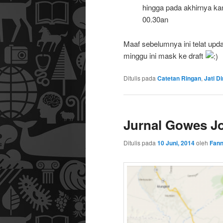
hingga pada akhirnya ka
00.30an
Maaf sebelumnya ini telat upda
minggu ini mask ke draft
Ditulis pada
Catetan Ringan
,
Jati Di
Jurnal Gowes J
Ditulis pada
10 Juni, 2014
oleh
Fann