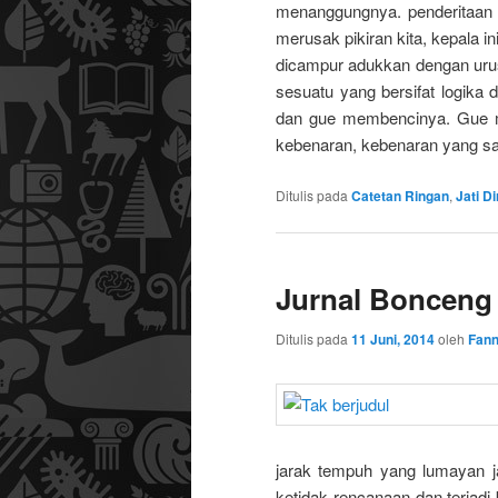
menanggungnya. penderitaan y
merusak pikiran kita, kepala ini
dicampur adukkan dengan urus
sesuatu yang bersifat logika 
dan gue membencinya. Gue m
kebenaran, kebenaran yang san
Ditulis pada
Catetan Ringan
,
Jati Di
Jurnal Bonceng
Ditulis pada
11 Juni, 2014
oleh
Fann
jarak tempuh yang lumayan j
ketidak rencanaan dan terjadi 