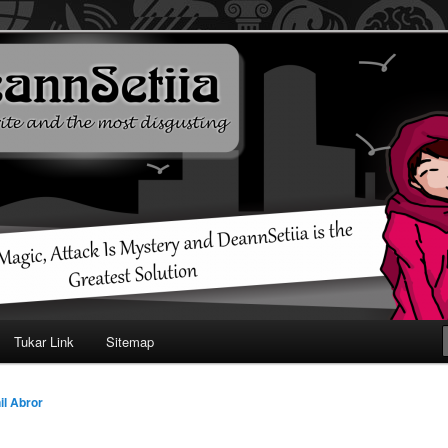
ehendak
Tukar Link
Sitemap
il Abror