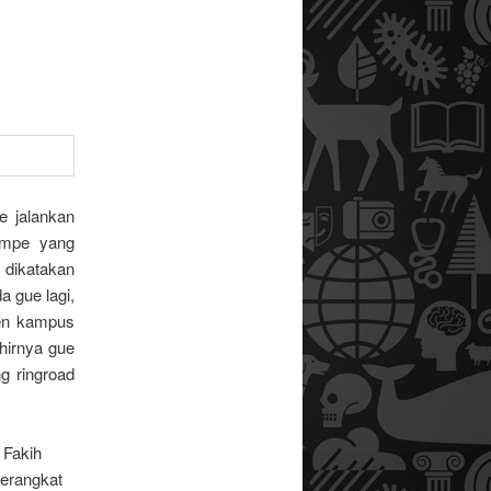
e jalankan
ampe yang
a dikatakan
a gue lagi,
en kampus
hirnya gue
g ringroad
 Fakih
berangkat