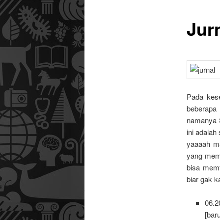
Jur
utama
Pada kese
beberapa
namanya So
ini adalah
yaaaah m
yang memb
bisa memf
biar gak k
06.2
[bar