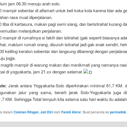
lum jam 06.30 menuju arah solo.
0 mampir sebentar di alfamart untuk beli koka kola karena biar ada g
han rasa mual diperjalanan.
0 tiba di kartasura, makan pagi semi siang, dan beristirahat kurang da
kemudian melanjutkan perjalanan.
0 mampir di rumahnya si fakih dan istirahat (gak seperti biasanya ad
rahat, maklum rumah orang, disuruh istirahat jadi gak enak sendiri, heh
00 keliling keraton sebentar dan langsung dibarengi dengan perjalana
ju jogja.
magrib mampir di warung makan dan menikmati yang namanya nasi 
ai di yogyakarta, jam 21.xx dengan selamat
ute:
Jarak antara Yogyakarta-Solo diperkirakan minimal 61,7 KM. 
gunakan jalur yang sama, berarti jarak Solo-Yogyakarta juga di
,7 KM. Sehingga Total tempuh kita selama satu hari waktu itu adala
ulis dalam
Catetan Ringan
,
Jati Diri
oleh
Fannil Abror
. Buat penanda ke
permalink
.