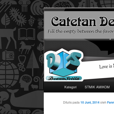
Mari bermimpi dan ciptakan k
Catetan DS
Menu
Kategori
STMIK AMIKOM
Langsung
utama
ke
Ditulis pada
10 Juni, 2014
oleh
Fann
konten