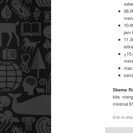
sebe
08.0
mena
10.0
jam 
11.3
isti
+
15.
menu
mau 
samp
Skema R
kita meng
minimal 61
Entri ini dit