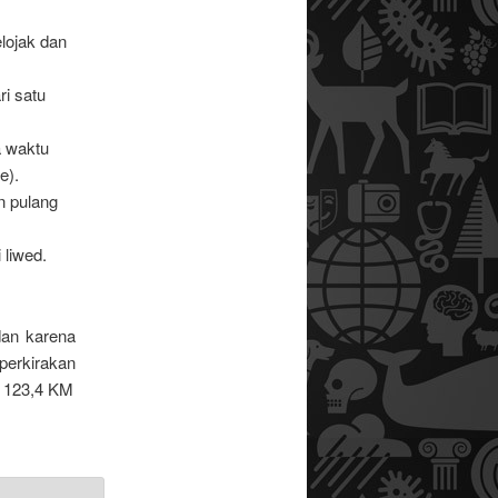
elojak dan
ri satu
a waktu
e).
n pulang
liwed.
dan karena
perkirakan
h 123,4 KM