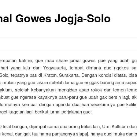
nal Gowes Jogja-Solo
mpatan kali ini, gue mau share jurnal gowes gue yang udah gu
 hari yang lalu dari Yogyakarta, tempat dimana gue ngekos s
lo, tepatnya pas di Kraton, Surakarta. Dengan kondisi diatas, bis
 simulasi yang gue lakuin setelah lama gue enggak bareng ama seped
aklum, setelah kebanyakan mengidap asap rokok dari temen-tem
uat gue ngerasa kayaknya paru-paru gue udah gak bersih lagi, ak
ormatnya kembali dengan agenda dua hari sebelumnya gue kelilin
aget kagetan lagi, berikut jurnal perjalanan gue:
0 telat bangun, dijemput sama dua orang kelas lain, Umi Kaltsum dan
u kenal, dan gak tau nama panjangnya siapa], hanya cuci muka dan 