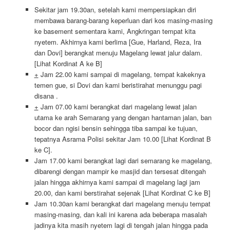
Sekitar jam 19.30an, setelah kami mempersiapkan diri
membawa barang-barang keperluan dari kos masing-masing
ke basement sementara kami, Angkringan tempat kita
nyetem. Akhirnya kami berlima [Gue, Harland, Reza, Ira
dan Dovi] berangkat menuju Magelang lewat jalur dalam.
[Lihat Kordinat A ke B]
+
Jam 22.00 kami sampai di magelang, tempat kakeknya
temen gue, si Dovi dan kami beristirahat menunggu pagi
disana .
+
Jam 07.00 kami berangkat dari magelang lewat jalan
utama ke arah Semarang yang dengan hantaman jalan, ban
bocor dan ngisi bensin sehingga tiba sampai ke tujuan,
tepatnya Asrama Polisi sekitar Jam 10.00 [Lihat Kordinat B
ke C].
Jam 17.00 kami berangkat lagi dari semarang ke magelang,
dibarengi dengan mampir ke masjid dan tersesat ditengah
jalan hingga akhirnya kami sampai di magelang lagi jam
20.00, dan kami berstirahat sejenak [Lihat Kordinat C ke B]
Jam 10.30an kami berangkat dari magelang menuju tempat
masing-masing, dan kali ini karena ada beberapa masalah
jadinya kita masih nyetem lagi di tengah jalan hingga pada