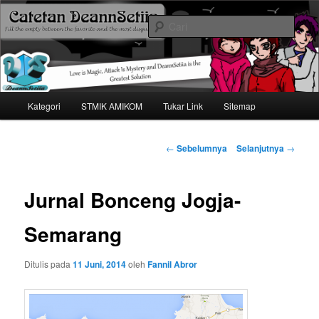
Mari bermimpi dan ciptakan kehendak
Cari
Catetan DS
Menu
Kategori
STMIK AMIKOM
Tukar Link
Sitemap
Langsung
utama
ke
Navigasi
←
Sebelumnya
Selanjutnya
→
tulisan
konten
Jurnal Bonceng Jogja-
utama
Semarang
Ditulis pada
11 Juni, 2014
oleh
Fannil Abror