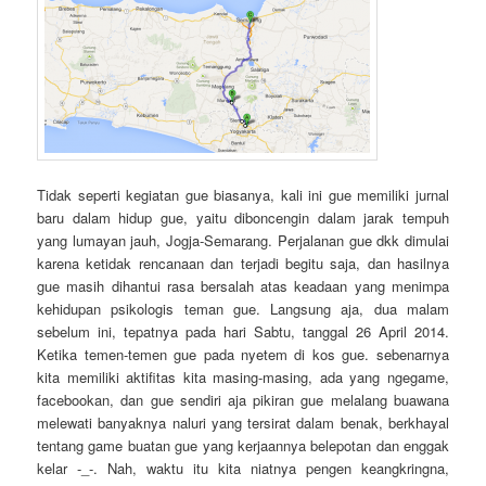
Tidak seperti kegiatan gue biasanya, kali ini gue memiliki jurnal
baru dalam hidup gue, yaitu diboncengin dalam jarak tempuh
yang lumayan jauh, Jogja-Semarang. Perjalanan gue dkk dimulai
karena ketidak rencanaan dan terjadi begitu saja, dan hasilnya
gue masih dihantui rasa bersalah atas keadaan yang menimpa
kehidupan psikologis teman gue. Langsung aja, dua malam
sebelum ini, tepatnya pada hari Sabtu, tanggal 26 April 2014.
Ketika temen-temen gue pada nyetem di kos gue. sebenarnya
kita memiliki aktifitas kita masing-masing, ada yang ngegame,
facebookan, dan gue sendiri aja pikiran gue melalang buawana
melewati banyaknya naluri yang tersirat dalam benak, berkhayal
tentang game buatan gue yang kerjaannya belepotan dan enggak
kelar -_-. Nah, waktu itu kita niatnya pengen keangkringna,