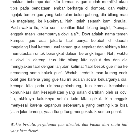
maklum beberapa dari kita termasuk gue sudah memiliki akun
tipis pada pendataan lembar berharga di dompet, dan waktu
ngajak temen gue yang kebetulan belon gabung, dia bilang mau
ke magelang, ke kakeknya. Nah, itulah sejarah kami dimulai.
Pada waktu itu, kita sentil sentilan lidah bilang begini, “kenapa
enggak maen ketempatnya dovi aja?”. Dovi adalah nama temen
kampus gue asal jakarta tapi punya kerabat di daerah
magelang.Usul ketemu usul temen gue sepakat dan akhirnya kita
memutuskan untuk berangkat duluan ke angkringan. Nah, waktu
si dovi ini dateng, trus kita bilang kita ngikut dov dan dia
mengiyakan tapi dengan lanjutan kalimat “tapi besok gue mau ke
semarang sama kakek gue”. Waduh, terdetik rasa kurang enak
buat gue karena yang gue tau ini adalah acara keluarganya dia.
kenapa kita pada nimbrung-nimbrung, trus karena kesalahan
komunikasi dan kesepakatan yang salah diartikan oleh si dovi
itu, akhirnya kakeknya setuju kalo kita ngikut. kita enggak
menyesal karena kapanpun sebenarnya yang penting kita bisa
jalan-jalan bareng, yaaa itung itung mengekstrak semua penat.
Waktu berlalu, perjalanan pun dimulai, dan bukan dari suatu hal
yang bisa dicuri.