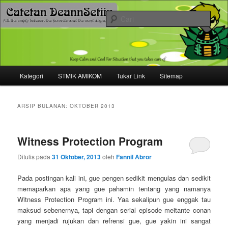
Mari bermimpi dan ciptakan kehendak
Cari
Catetan DS
Menu
Kategori
STMIK AMIKOM
Tukar Link
Sitemap
Langsung
Langsung
utama
ke
ke
ARSIP BULANAN:
OKTOBER 2013
konten
konten
Witness Protection Program
utama
sekunder
Ditulis pada
31 Oktober, 2013
oleh
Fannil Abror
Pada postingan kali ini, gue pengen sedikit mengulas dan sedikit
memaparkan apa yang gue pahamin tentang yang namanya
Witness Protection Program ini. Yaa sekalipun gue enggak tau
maksud sebenernya, tapi dengan serial episode meitante conan
yang menjadi rujukan dan refrensi gue, gue yakin ini sangat