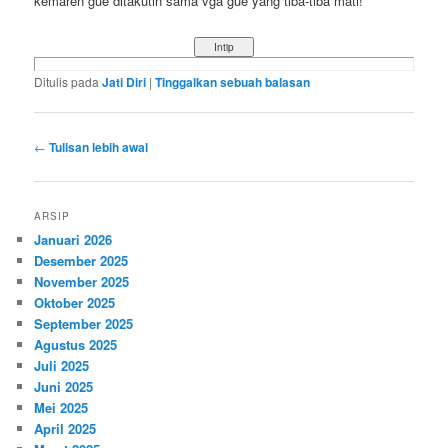
kemaren gue ditakutin sama vga gue yang tiba-tiba mati!
Ditulis pada
Jati Diri
|
Tinggalkan sebuah balasan
Navigasi
←
Tulisan lebih awal
tulisan
ARSIP
Januari 2026
Desember 2025
November 2025
Oktober 2025
September 2025
Agustus 2025
Juli 2025
Juni 2025
Mei 2025
April 2025