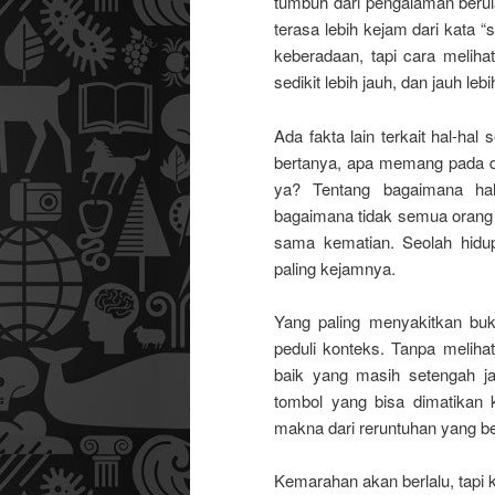
tumbuh dari pengalaman berula
terasa lebih kejam dari kata 
keberadaan, tapi cara melihat
sedikit lebih jauh, dan jauh lebi
Ada fakta lain terkait hal-h
bertanya, apa memang pada da
ya? Tentang bagaimana hal
bagaimana tidak semua orang ku
sama kematian. Seolah hidup
paling kejamnya.
Yang paling menyakitkan buka
peduli konteks. Tanpa meliha
baik yang masih setengah ja
tombol yang bisa dimatikan 
makna dari reruntuhan yang be
Kemarahan akan berlalu, tapi