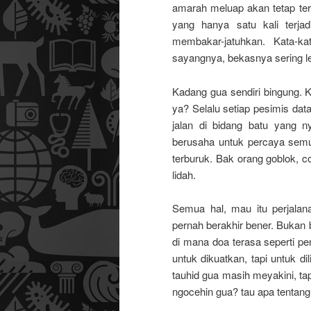
amarah meluap akan tetap ter
yang hanya satu kali terja
membakar-jatuhkan. Kata-k
sayangnya, bekasnya sering le
Kadang gua sendiri bingung. 
ya? Selalu setiap pesimis dat
jalan di bidang batu yang 
berusaha untuk percaya semua
terburuk. Bak orang goblok, c
lidah.
Semua hal, mau itu perjalan
pernah berakhir bener. Bukan be
di mana doa terasa seperti pe
untuk dikuatkan, tapi untuk d
tauhid gua masih meyakini, ta
ngocehin gua? tau apa tentang