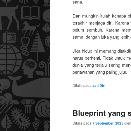
sana.
Dan mungkin itulah kenapa bl
terakhir menjaga diri. Karena
belum sembuh. Karena mema
sama, dengan luka yang lebih
Jika hidup ini memang ditakd
harus berhenti. Tidak untuk me
dunia yang terlalu sering me
perlawanan yang paling jujur.
Ditulis pada
Jati Diri
Blueprint yang s
Ditulis pada
7 September, 2025
ole