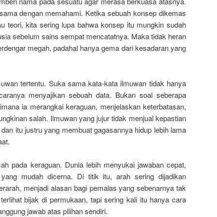
beri nama pada sesuatu agar merasa berkuasa atasnya.
 sama dengan memahami. Ketika sebuah konsep dikemas
atau teori, kita sering lupa bahwa konsep itu mungkin sudah
nusia sebelum sains sempat mencatatnya. Maka tidak heran
erdengar megah, padahal hanya gema dari kesadaran yang
lmuwan tertentu. Suka sama kata-kata ilmuwan tidak hanya
ga caranya menyajikan sebuah data. Bukan soal seberapa
imana ia merangkai keraguan, menjelaskan keterbatasan,
gkinan salah. Ilmuwan yang jujur tidak menjual kepastian
r, dan itu justru yang membuat gagasannya hidup lebih lama
at.
mah pada keraguan. Dunia lebih menyukai jawaban cepat,
yang mudah dicerna. Di titik itu, arah sering dijadikan
rarah, menjadi alasan bagi pemalas yang sebenarnya tak
terlihat bijak di permukaan, tapi sering kali itu hanya cara
nggung jawab atas pilihan sendiri.