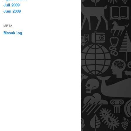
Juli 2009
Juni 2009
META
Masuk log