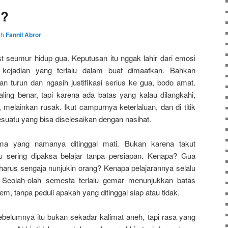
n?
eh
Fannil Abror
t seumur hidup gua. Keputusan itu nggak lahir dari emosi
i kejadian yang terlalu dalam buat dimaafkan. Bahkan
turun dan ngasih justifikasi serius ke gua, bodo amat.
ing benar, tapi karena ada batas yang kalau dilangkahi,
elainkan rusak. Ikut campurnya keterlaluan, dan di titik
esuatu yang bisa diselesaikan dengan nasihat.
 yang namanya ditinggal mati. Bukan karena takut
alu sering dipaksa belajar tanpa persiapan. Kenapa? Gua
 harus sengaja nunjukin orang? Kenapa pelajarannya selalu
 Seolah-olah semesta terlalu gemar menunjukkan batas
em, tanpa peduli apakah yang ditinggal siap atau tidak.
ebelumnya itu bukan sekadar kalimat aneh, tapi rasa yang