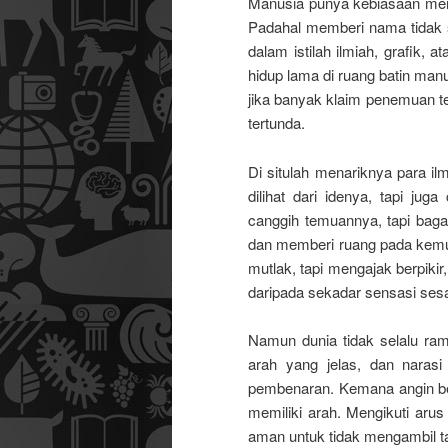
Manusia punya kebiasaan mem
Padahal memberi nama tidak
dalam istilah ilmiah, grafik, 
hidup lama di ruang batin ma
jika banyak klaim penemuan t
tertunda.
Di situlah menariknya para i
dilihat dari idenya, tapi ju
canggih temuannya, tapi baga
dan memberi ruang pada kemun
mutlak, tapi mengajak berpiki
daripada sekadar sensasi sesa
Namun dunia tidak selalu ra
arah yang jelas, dan narasi 
pembenaran. Kemana angin be
memiliki arah. Mengikuti arus 
aman untuk tidak mengambil ta