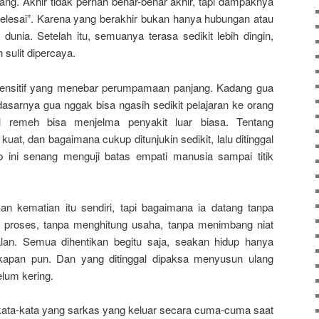
ng. Akhir tidak pernah benar-benar akhir, tapi dampaknya
“selesai”. Karena yang berakhir bukan hanya hubungan atau
 dunia. Setelah itu, semuanya terasa sedikit lebih dingin,
h sulit dipercaya.
al sensitif yang menebar perumpamaan panjang. Kadang gua
sarnya gua nggak bisa ngasih sedikit pelajaran ke orang
 remeh bisa menjelma penyakit luar biasa. Tentang
at, dan bagaimana cukup ditunjukin sedikit, lalu ditinggal
 ini senang menguji batas empati manusia sampai titik
n kematian itu sendiri, tapi bagaimana ia datang tanpa
t proses, tanpa menghitung usaha, tanpa menimbang niat
lan. Semua dihentikan begitu saja, seakan hidup hanya
kapan pun. Dan yang ditinggal dipaksa menyusun ulang
lum kering.
 kata-kata yang sarkas yang keluar secara cuma-cuma saat