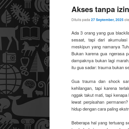
Akses tanpa izi
utama
sekunder
Ditulis pada
27 September, 2025
ol
Ada 3 orang yang gua blacklis
sesaat, tapi dari akumulas
meskipun yang namanya Tuhan 
Bukan karena gua ngerasa pal
dampaknya bukan lagi marah, m
itu gua sadar: trauma bukan s
Gua trauma dan shock sama
kehilangan, tapi karena terl
nggak takut mati, tapi kenapa
lewat perpisahan permanen?
hidup dengan cara paling ekstr
Beberapa hal yang tertuang s