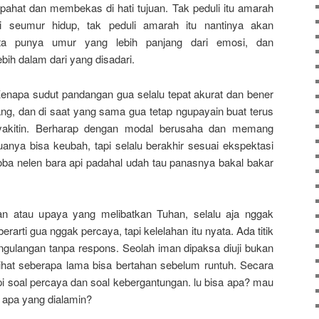
pahat dan membekas di hati tujuan. Tak peduli itu amarah
di seumur hidup, tak peduli amarah itu nantinya akan
ata punya umur yang lebih panjang dari emosi, dan
bih dalam dari yang disadari.
Kenapa sudut pandangan gua selalu tepat akurat dan bener
ang, dan di saat yang sama gua tetap ngupayain buat terus
nyakitin. Berharap dengan modal berusaha dan memang
nya bisa keubah, tapi selalu berakhir sesuai ekspektasi
oba nelen bara api padahal udah tau panasnya bakal bakar
an atau upaya yang melibatkan Tuhan, selalu aja nggak
rarti gua nggak percaya, tapi kelelahan itu nyata. Ada titik
ngulangan tanpa respons. Seolah iman dipaksa diuji bukan
ilihat seberapa lama bisa bertahan sebelum runtuh. Secara
pi soal percaya dan soal kebergantungan. lu bisa apa? mau
 apa yang dialamin?