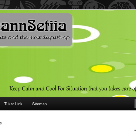
ehendak
Tukar Link
Sitemap
5