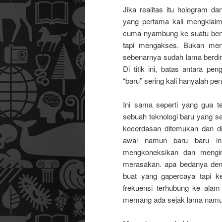
Jika realitas itu hologram 
yang pertama kali mengkla
cuma nyambung ke suatu ben
tapi mengakses. Bukan men
sebenarnya sudah lama berdir
Di titik ini, batas antara p
“baru” sering kali hanyalah pe
Ini sama seperti yang gua t
sebuah teknologi baru yang se
kecerdasan ditemukan dan di
awal namun baru baru in
mengkoneksikan dan mengin
merasakan. apa bedanya den
buat yang gapercaya tapi k
frekuensi terhubung ke alam 
memang ada sejak lama namun