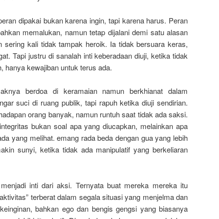
peran dipakai bukan karena ingin, tapi karena harus. Peran
bahkan memalukan, namun tetap dijalani demi satu alasan
 sering kali tidak tampak heroik. Ia tidak bersuara keras,
at. Tapi justru di sanalah inti keberadaan diuji, ketika tidak
 hanya kewajiban untuk terus ada.
ayaknya berdoa di keramaian namun berkhianat dalam
ar suci di ruang publik, tapi rapuh ketika diuji sendirian.
i hadapan orang banyak, namun runtuh saat tidak ada saksi.
wa integritas bukan soal apa yang diucapkan, melainkan apa
k ada yang melihat. emang rada beda dengan gua yang lebih
in sunyi, ketika tidak ada manipulatif yang berkeliaran
enjadi inti dari aksi. Ternyata buat mereka mereka itu
tivitas” terberat dalam segala situasi yang menjelma dan
 keinginan, bahkan ego dan bengis gengsi yang biasanya