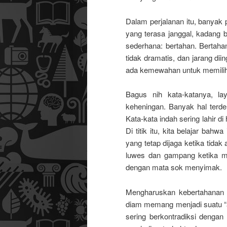
Dalam perjalanan itu, banyak 
yang terasa janggal, kadang 
sederhana: bertahan. Bertahan
tidak dramatis, dan jarang diing
ada kemewahan untuk memilih,
Bagus nih kata-katanya, l
keheningan. Banyak hal terdeng
Kata-kata indah sering lahir d
Di titik itu, kita belajar bah
yang tetap dijaga ketika tida
luwes dan gampang ketika mak
dengan mata sok menyimak.
Mengharuskan kebertahanan m
diam memang menjadi suatu “ak
sering berkontradiksi dengan