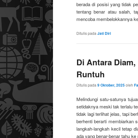
berada di posisi yang tidak pe
tentang benar atau salah, ta
mencoba membelokkannya ke ara
Ditulis pada
Jati Diri
Di Antara Diam,
Runtuh
Ditulis pada
9 Oktober, 2025
oleh
Fa
Melindungi satu-satunya tuj
setidaknya meski tak terlalu t
tidak lagi terlihat jelas, tapi
berhenti berarti membiarkan 
langkah-langkah kecil tetap d
ada yang benar-benar tahu ke