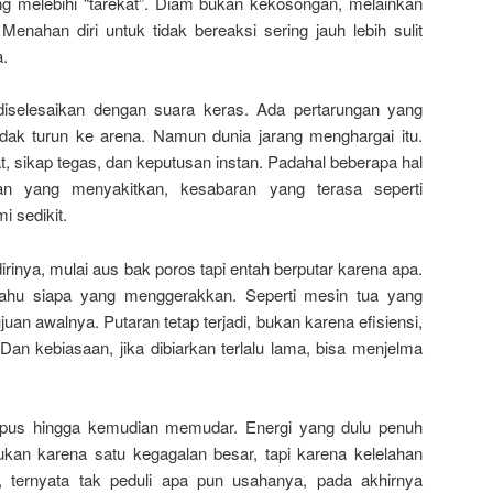
ng melebihi “tarekat”. Diam bukan kekosongan, melainkan
Menahan diri untuk tidak bereaksi sering jauh lebih sulit
.
 diselesaikan dengan suara keras. Ada pertarungan yang
dak turun ke arena. Namun dunia jarang menghargai itu.
t, sikap tegas, dan keputusan instan. Padahal beberapa hal
 yang menyakitkan, kesabaran yang terasa seperti
mi sedikit.
dirinya, mulai aus bak poros tapi entah berputar karena apa.
tahu siapa yang menggerakkan. Seperti mesin tua yang
juan awalnya. Putaran tetap terjadi, bukan karena efisiensi,
an kebiasaan, jika dibiarkan terlalu lama, bisa menjelma
us hingga kemudian memudar. Energi yang dulu penuh
ukan karena satu kegagalan besar, tapi karena kelelahan
ternyata tak peduli apa pun usahanya, pada akhirnya