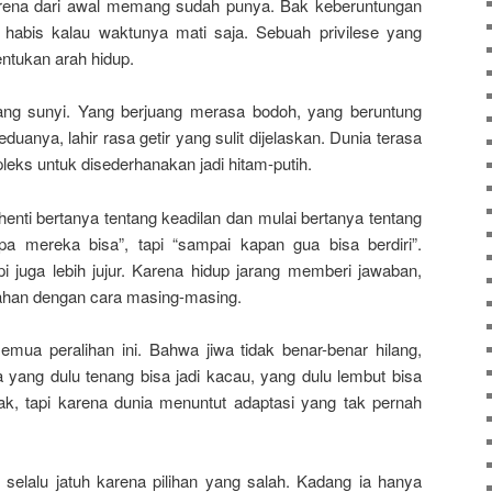
karena dari awal memang sudah punya. Bak keberuntungan
habis kalau waktunya mati saja. Sebuah privilese yang
entukan arah hidup.
yang sunyi. Yang berjuang merasa bodoh, yang beruntung
duanya, lahir rasa getir yang sulit dijelaskan. Dunia terasa
ompleks untuk disederhanakan jadi hitam-putih.
erhenti bertanya tentang keadilan dan mulai bertanya tentang
pa mereka bisa”, tapi “sampai kapan gua bisa berdiri”.
api juga lebih jujur. Karena hidup jarang memberi jawaban,
ahan dengan cara masing-masing.
semua peralihan ini. Bahwa jiwa tidak benar-benar hilang,
yang dulu tenang bisa jadi kacau, yang dulu lembut bisa
ak, tapi karena dunia menuntut adaptasi yang tak pernah
 selalu jatuh karena pilihan yang salah. Kadang ia hanya