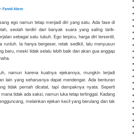
eh
Fannil Abror
sang ego namun tetap menjadi diri yang satu. Ada fase di
h, seolah terdiri dari banyak suara yang saling tarik-
jalan sebagai satu tubuh. Ego terpicu, harga diri tersentil,
ya runtuh. Ia hanya bergeser, retak sedikit, lalu menyusun
ng baru, meski tidak selalu lebih baik dan akan gua anggap
haha.
uh, namun karena kuatnya ejekannya, mungkin terjadi
taan lain yang seharusnya dapat mendengar. Ada benturan
yang tidak pernah dicatat, tapi dampaknya nyata. Seperti
i mana tidak ada saksi, namun luka tetap tertinggal. Kadang
engguncang, melainkan ejekan kecil yang berulang dan tak