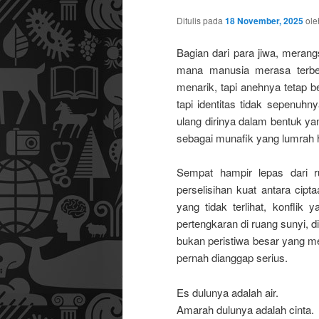
Ditulis pada
18 November, 2025
ol
utama
sekunder
Bagian dari para jiwa, merang
mana manusia merasa terbela
menarik, tapi anehnya tetap ber
tapi identitas tidak sepenuhn
ulang dirinya dalam bentuk ya
sebagai munafik yang lumrah 
Sempat hampir lepas dari r
perselisihan kuat antara cip
yang tidak terlihat, konflik 
pertengkaran di ruang sunyi, d
bukan peristiwa besar yang m
pernah dianggap serius.
Es dulunya adalah air.
Amarah dulunya adalah cinta.