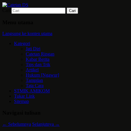
Cari
Mari bermimpi dan ciptakan kehendak
Catetan DS
Menu utama
Langsung ke konten utama
Kategori
Jati Diri
Catetan Ringan
Kabar Berita
Tips dan Trik
Artikel
Hukum [Ngawur]
Tampilan
Tata Cara
STMIK AMIKOM
Tukar Link
Sitemap
Navigasi tulisan
←
Sebelumnya
Selanjutnya
→