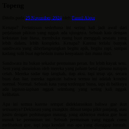
Topeng
Ditulis pada
25 November, 2024
oleh
Fannil Abror
Kenapa? Pertanyaan sederhana ini sering kali jadi awal dari
perjalanan pikiran yang nggak ada ujungnya. Sebuah kata dengan
kekuatan luar biasa, membuka ruang buat menggali sesuatu yang
lebih dalam, lebih kompleks. Kenapa? Karena terlalu banyak
sandiwara yang diberlangsungkan begitu apik, begitu rapi, sampai
kadang sulit buat ngebedain mana kenyataan dan mana ilusi.
Sandiwara itu bukan sekadar permainan peran. Ini lebih kayak seni.
Seni yang dimainkan oleh mereka yang paham betul gimana nutupin
celah. Mereka sadar tiap langkah, tiap aksi, tapi tetap aja, secara
buas dan liar, mereka ngakuin bahwa semua ini adalah kondisi
normal. Normal. Sebuah kata yang terdengar biasa, tapi di baliknya
ada lapisan-lapisan nggak seimbang yang sering kali nggak
kelihatan.
Apa ini semua karena sempat dideklarasikan bahwa gue ikut
semuanya? Deklarasi yang mungkin dibuat tanpa pikir panjang, atau
justru dengan perhitungan matang, yang akhirnya maksa gue buat
masuk ke permainan ini. Sebuah permainan yang nggak cuma
melibatkan gue, tapi juga kendali atas apa yang dianggap lumrah.