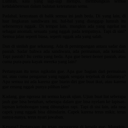
Lumrah, kata yang lagi-lagi menipu, membungkus semua
ketidakberesan dalam balutan keteraturan semu.
Padahal, kenyataan di balik semua ini jauh beda. Di yang lain, di
luar lingkaran sandiwara ini, hal-hal yang dianggap lumrah itu
sebenernya nggak. Di tempat lain, mungkin ada yang ngeliat ini
sebagai anomali, sesuatu yang nggak pada tempatnya. Tapi di sini?
Semua jalan seperti biasa, seperti nggak ada yang salah.
Dan di sinilah gue sekarang. Ada di persimpangan antara sadar dan
pasrah. Sadar bahwa ada sandiwara, ada permainan, ada kendali.
Tapi pasrah? Itu cerita yang beda. Apa gue bener-bener pasrah, atau
cuma pura-pura kayak mereka yang lain?
Pertanyaan itu terus ngikutin gue. Apa gue bagian dari permainan
ini, atau cuma pengamat yang nggak sengaja terjebak di dalamnya?
Apa semua ini ada karena gue biarin diri gue buat ikut, atau karena
gue emang nggak punya pilihan lain?
Kadang, gue ngerasa ini semua kayak ujian. Ujian buat liat seberapa
jauh gue bisa bertahan, seberapa dalam gue bisa nyelam ke lapisan-
lapisan kebohongan yang dibungkus rapi. Tapi di sisi lain, ada rasa
capek yang nggak bisa dihindarin. Capek karena terus mikir, terus
nanya-nanya, terus nyari jawaban.
Kenapa? Pertanyaan itu tetap menggema di kepala gue. Mungkin,