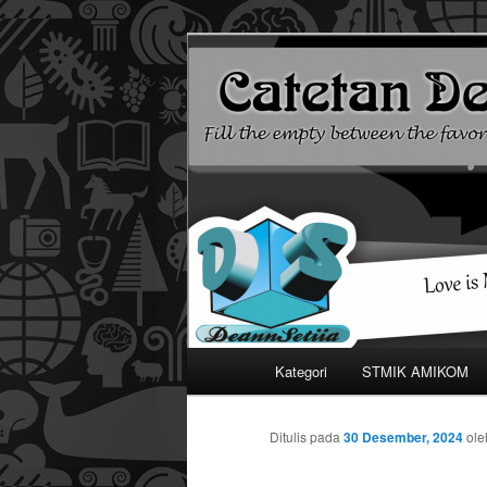
Mari bermimpi dan ciptakan k
Catetan DS
Menu
Kategori
STMIK AMIKOM
Langsung
utama
ke
Ditulis pada
30 Desember, 2024
ol
konten