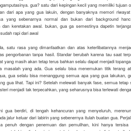
amputasinya. gua? satu dari kepingan kecil yang memiliki tujuan o
pan dari apa yang gua lakuin, dengan banyaknya memori riwaya
a yang sebenarnya normal dan bukan dari background hanc
 dan keretakan awal. bukan, gua ga semestinya dapetin terjang
sudah rapi dari awal
a, satu rasa yang dimanfaatkan dan atas keterlibatannya menja
as pengorbanan tanpa hasil. Standar berubah karena tau saat terp
at yang masih akan tetap terus bahkan selalu dapat menjadi topanga
la masalah yang ada. Gua selalu bisa menemukan titik terang 
ua, gua selalu bisa menanggung semua apa yang gua lakukan, g
ng gua lihat. Tapi ini? Setelah melewati banyak fase, semua tetap
teri menjadi tak terpecahkan, yang seharusnya bisa terlewati deng
ni gua berdiri, di tengah kehancuran yang menyeluruh, merenu
 jalur keluar dari labirin yang sebenernya itulah buatan gua. Perj
ya penuh dengan penemuan dan pemulihan, kini hanya tersisa 