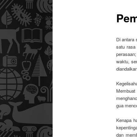
Pem
utama
Di antara 
satu rasa
perasaan
waktu, se
diandalkan
Kegelisa
Membuat g
menghancu
gua menco
Kenapa ha
kepenting
dan memb