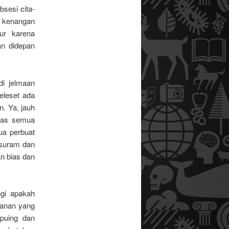
bsesi cita-
t kenangan
ur karena
an didepan
di jelmaan
eleset ada
n. Ya, jauh
atas semua
ua perbuat
 suram dan
an bias dan
ngi apakah
alanan yang
puing dan