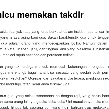
icu memakan takdir
sekian banyak rasa yang terus berkutat dalam insiden, usaha, dan i
 yang terasa asing bagi gua. Bukan karakteristik gua untuk tengg
; gua adalah orang yang mengedepankan logika. Namun, dalam p
mua kata, ucapan, janji, dan tingkah laku yang biasanya substansia
, menjadi rapuh saat ego dan perasaan terlibat.
han yang tak terduga muncul, memecah ketenangan, mengubah s
ua merenungi, bagaimana bisa sesuatu yang seolah tidak perna
rkan keutuhan? Goresan dan sayatan mulai terasa, meskipun sek
ba menutupi, tetapi semuanya terkoak juga.
rus gua, yang selalu merencanakan dengan rapi, yang harus han
an semu orang lain yang suka coba-coba? Ini masalahnya, luka men
usuk hingga tak seorang pun yang ingin bahkan siap melakukan