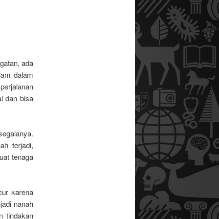
ngatan, ada
elam dalam
erjalanan
l dan bisa
egalanya.
h terjadi,
uat tenaga
cur karena
jadi nanah
 tindakan