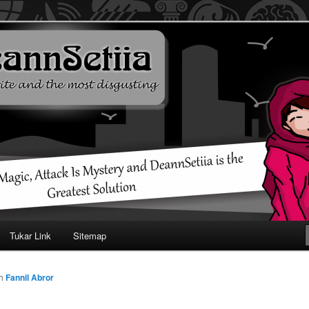
ehendak
Tukar Link
Sitemap
eh
Fannil Abror