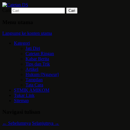
Cari
Mari bermimpi dan ciptakan kehendak
Catetan DS
Menu utama
Langsung ke konten utama
Kategori
Jati Diri
Catetan Ringan
Kabar Berita
Tips dan Trik
Artikel
Hukum [Ngawur]
Tampilan
Tata Cara
STMIK AMIKOM
Tukar Link
Sitemap
Navigasi tulisan
←
Sebelumnya
Selanjutnya
→