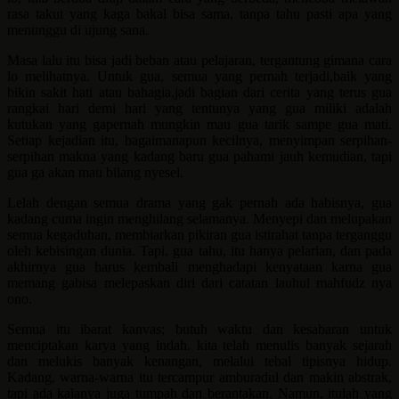
rasa takut yang kaga bakal bisa sama, tanpa tahu pasti apa yang
menunggu di ujung sana.
Masa lalu itu bisa jadi beban atau pelajaran, tergantung gimana cara
lo melihatnya. Untuk gua, semua yang pernah terjadi,baik yang
bikin sakit hati atau bahagia,jadi bagian dari cerita yang terus gua
rangkai hari demi hari yang tentunya yang gua miliki adalah
kutukan yang gapernah mungkin mau gua tarik sampe gua mati.
Setiap kejadian itu, bagaimanapun kecilnya, menyimpan serpihan-
serpihan makna yang kadang baru gua pahami jauh kemudian, tapi
gua ga akan mau bilang nyesel.
Lelah dengan semua drama yang gak pernah ada habisnya, gua
kadang cuma ingin menghilang selamanya. Menyepi dan melupakan
semua kegaduhan, membiarkan pikiran gua istirahat tanpa terganggu
oleh kebisingan dunia. Tapi, gua tahu, itu hanya pelarian, dan pada
akhirnya gua harus kembali menghadapi kenyataan karna gua
memang gabisa melepaskan diri dari catatan lauhul mahfudz nya
ono.
Semua itu ibarat kanvas; butuh waktu dan kesabaran untuk
menciptakan karya yang indah. kita telah menulis banyak sejarah
dan melukis banyak kenangan, melalui tebal tipisnya hidup.
Kadang, warna-warna itu tercampur amburadul dan makin abstrak,
tapi ada kalanya juga tumpah dan berantakan. Namun, itulah yang