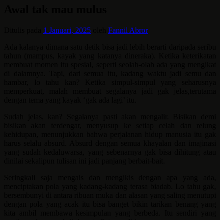
Awal tak mau mulus
Ditulis pada
1 Januari, 2025
oleh
Fannil Abror
Ada kalanya dimana satu detik bisa jadi lebih berarti daripada seribu
tahun (mampus, kayak yang katanya dineraka). Ketika keterikatan
membuat momen itu spesial, seperti seolah-olah ada yang mengikat
di dalamnya. Tapi, dari semua itu, kadang waktu jadi semu dan
hambar, lo tahu kan? Ketika simpul-simpul yang seharusnya
memperkuat, malah membuat segalanya jadi gak jelas,terutama
dengan tema yang kayak ‘gak ada lagi’ itu.
Sudah jelas, kan? Segalanya pasti akan mengalir. Bisikan demi
bisikan akan terdengar, menyusup ke setiap celah dan relung
kehidupan, menunjukkan bahwa perjalanan hidup manusia itu gak
harus selalu absurd. Absurd dengan semua khayalan dan imajinasi
yang sudah kedaluwarsa, yang sebenarnya gak bisa dihitung atau
dinilai sekalipun tulisan ini jadi panjang berbait-bait.
Seringkali saja mengais dan mengikis dengan apa yang ada,
menciptakan pola yang kadang-kadang terasa biadab. Lo tahu gak,
bersembunyi di antara ribuan muka dan alasan yang saling menutupi
dengan pola yang acak itu bisa banget bikin tarikan benang yang
kita ambil membawa kesimpulan yang berbeda. Itu sendiri yang