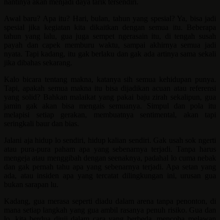
nantinya akan menjadi daya tarik tersendiri.
Awal baru? Apa itu? Hari, bulan, tahun yang spesial? Ya, bisa jadi
spesial jika kegiatan kita dikaitkan dengan semua itu. Beberapa
tahun yang lalu, gua juga sempet ngerasain itu, di tengah susah
payah dan capek memburu waktu, sampai akhirnya semua jadi
nyata. Tapi kadang, itu gak berlaku dan gak ada artinya sama sekali
jika dibahas sekarang.
Kalo bicara tentang makna, katanya sih semua kehidupan punya.
Tapi, apakah semua makna itu bisa dijadikan acuan atau referensi
yang solid? Bahkan malaikat yang pakai baju zirah sekalipun, gua
jamin gak akan bisa mengais semuanya. Simpul dan pola itu
melapisi setiap gerakan, membuatnya sentimental, akan tapi
seringkali baur dan bias.
Jalani aja hidup lo sendiri, hidup kalian sendiri. Gak usah sok ngerti
atau pura-pura paham apa yang sebenarnya terjadi. Tanpa harus
mengeja atau menggibah dengan seenaknya, padahal lo cuma nebak
dan gak pernah tahu apa yang sebenarnya terjadi. Apa setan yang
ada, atau insiden apa yang tercatat dilingkungan ini, urusan gua
bukan sarapan lu.
Kadang, gua merasa seperti diadu dalam arena tanpa penonton, di
mana setiap langkah yang gua ambil rasanya penuh risiko. Gua dan
lo, kita berdua diuji dalam cara yang berbeda, mencoba melawan