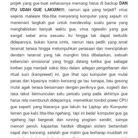
projek yang gue buat seharusnya memang harus di backup
DAN
ITU UDAH GUE LAKUIN!!!!
. namun apa yang terjadi? virus
sejenis malware tiba-tiba menyerang komputer yang sejauh ini
menemani langkah gue untuk mendevelop suatu game yang
menghabiskan banyak waktu gue, virus ngeselin yang gue
sangat sebel ama sesuatu itu hingga tak dapat berkutik
didepannya, bukan karna cinta, namun rasa pedih yang amat
teramat terasa hingga melumpuhkan perasaan dan menciptakan
dendam teramat yang tak mungkin bisa dibalaskan, sebuah
kebencian emosional yang tinggi datang ketika gue sebagai
korban juga menjadi saksi bisu dalam adegan pengorbanan dari
ritual suci (kampreeet) ini. gue lihat cpu komputer gue mulai
panas dan kipasnya makin kenceng ga tau kenapa, bau gosong
mulai agak terasa bersamaan dengan peniknya gue, sugesti dan
rasa takut bermunculan satu persatu yang pada akhirnya gue
harus rela membunuh didepannya, memetikan tombol power CPU
gue seperti yang biasanya gue lakuin ke Laptop ato Komputer
temen gue kalo tiba-tiba ngehang. tapi ini beda! komputer gue ga
ngeheng tapi bergerak dan running program sendiri, sampe
memori penuh, kapasitas hardisk dibagian sistem bertambah
cepat dan kenceng. setelah gue matiin gue berharap musibah ini