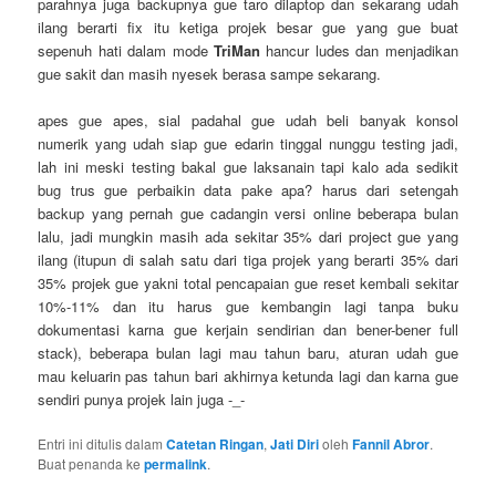
parahnya juga backupnya gue taro dilaptop dan sekarang udah
ilang berarti fix itu ketiga projek besar gue yang gue buat
sepenuh hati dalam mode
TriMan
hancur ludes dan menjadikan
gue sakit dan masih nyesek berasa sampe sekarang.
apes gue apes, sial padahal gue udah beli banyak konsol
numerik yang udah siap gue edarin tinggal nunggu testing jadi,
lah ini meski testing bakal gue laksanain tapi kalo ada sedikit
bug trus gue perbaikin data pake apa? harus dari setengah
backup yang pernah gue cadangin versi online beberapa bulan
lalu, jadi mungkin masih ada sekitar 35% dari project gue yang
ilang (itupun di salah satu dari tiga projek yang berarti 35% dari
35% projek gue yakni total pencapaian gue reset kembali sekitar
10%-11% dan itu harus gue kembangin lagi tanpa buku
dokumentasi karna gue kerjain sendirian dan bener-bener full
stack), beberapa bulan lagi mau tahun baru, aturan udah gue
mau keluarin pas tahun bari akhirnya ketunda lagi dan karna gue
sendiri punya projek lain juga -_-
Entri ini ditulis dalam
Catetan Ringan
,
Jati Diri
oleh
Fannil Abror
.
Buat penanda ke
permalink
.