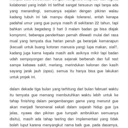
kolaborasi yang indah ini terlihat sangat tersusun rapi tanpa ada
yang menandingi, semuanya sejalan dengan pikiran walau
kadang tubuh ini tak mampu diajak toleransi, entah kenapa
padahal umur yang gue punya masih di sekitaran 22 tahun, tapi
bahkan untuk begadang 3 hari 3 malam badan ga bisa diajak
kompromi, beberapa penderitaan pernah dilewati mulai dari rasa
mual yang ternyata dua harian penuh ga beranjak kemanapun
(kecuali untuk buang kotoran manusia yang) lupa makan, sial!!.
kadang juga karna kepala masih asik asiknya mikir tapi badan
udah sempoyongan dan harus sejenak berbenah dan full rest
sampe kebawa sakit, meriang, merindukan kelonan dan kasih
sayang jarak jauh (opss). semua itu hanya bisa gue lakukan
untuk projek ini.
dalam dekade tiga bulan yang terhitung dari bulan februari waktu
itu ternyata gue memang membutuhkan waktu lebih untuk ke
tahap finishing dalam pengembangan game yang menurut gue
akan menjadi fenomenal sekali dalam sejarah hidup gue (ya
jelas, nyawa dan pikiran gue tumpah ambrukkan semuanya
disitu), masih ada tahap testing dan implementasi yang tidak
boleh luput karena menyangkut nama baik gue. pada dasarnya,