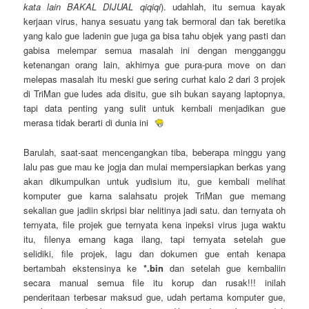
kata lain BAKAL DIJUAL qiqiqi
). udahlah, itu semua kayak
kerjaan virus, hanya sesuatu yang tak bermoral dan tak beretika
yang kalo gue ladenin gue juga ga bisa tahu objek yang pasti dan
gabisa melempar semua masalah ini dengan mengganggu
ketenangan orang lain, akhirnya gue pura-pura move on dan
melepas masalah itu meski gue sering curhat kalo 2 dari 3 projek
di TriMan gue ludes ada disitu, gue sih bukan sayang laptopnya,
tapi data penting yang sulit untuk kembali menjadikan gue
merasa tidak berarti di dunia ini
Barulah, saat-saat mencengangkan tiba, beberapa minggu yang
lalu pas gue mau ke jogja dan mulai mempersiapkan berkas yang
akan dikumpulkan untuk yudisium itu, gue kembali melihat
komputer gue karna salahsatu projek TriMan gue memang
sekalian gue jadiin skripsi biar nelitinya jadi satu. dan ternyata oh
ternyata, file projek gue ternyata kena inpeksi virus juga waktu
itu, filenya emang kaga ilang, tapi ternyata setelah gue
selidiki, file projek, lagu dan dokumen gue entah kenapa
bertambah ekstensinya ke
*.bin
dan setelah gue kembaliin
secara manual semua file itu korup dan rusak!!! inilah
penderitaan terbesar maksud gue, udah pertama komputer gue,