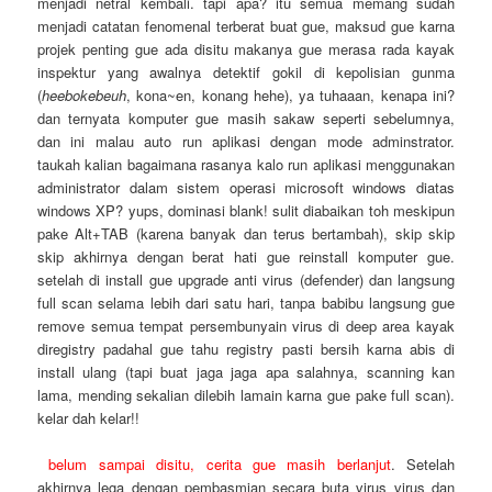
menjadi netral kembali. tapi apa? itu semua memang sudah
menjadi catatan fenomenal terberat buat gue, maksud gue karna
projek penting gue ada disitu makanya gue merasa rada kayak
inspektur yang awalnya detektif gokil di kepolisian gunma
(
heebokebeuh
, kona~en, konang hehe), ya tuhaaan, kenapa ini?
dan ternyata komputer gue masih sakaw seperti sebelumnya,
dan ini malau auto run aplikasi dengan mode adminstrator.
taukah kalian bagaimana rasanya kalo run aplikasi menggunakan
administrator dalam sistem operasi microsoft windows diatas
windows XP? yups, dominasi blank! sulit diabaikan toh meskipun
pake Alt+TAB (karena banyak dan terus bertambah), skip skip
skip akhirnya dengan berat hati gue reinstall komputer gue.
setelah di install gue upgrade anti virus (defender) dan langsung
full scan selama lebih dari satu hari, tanpa babibu langsung gue
remove semua tempat persembunyain virus di deep area kayak
diregistry padahal gue tahu registry pasti bersih karna abis di
install ulang (tapi buat jaga jaga apa salahnya, scanning kan
lama, mending sekalian dilebih lamain karna gue pake full scan).
kelar dah kelar!!
belum sampai disitu, cerita gue masih berlanjut
. Setelah
akhirnya lega dengan pembasmian secara buta virus virus dan