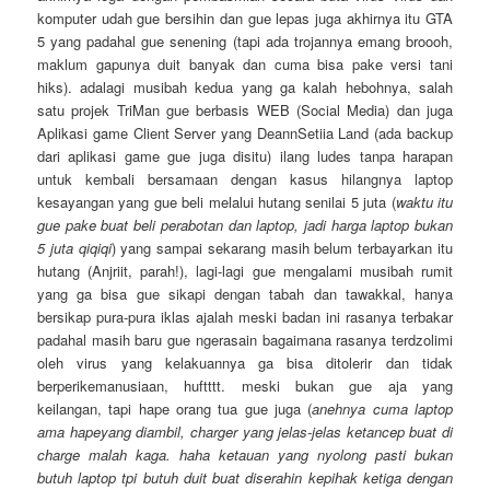
komputer udah gue bersihin dan gue lepas juga akhirnya itu GTA
5 yang padahal gue senening (tapi ada trojannya emang broooh,
maklum gapunya duit banyak dan cuma bisa pake versi tani
hiks). adalagi musibah kedua yang ga kalah hebohnya, salah
satu projek TriMan gue berbasis WEB (Social Media) dan juga
Aplikasi game Client Server yang DeannSetiia Land (ada backup
dari aplikasi game gue juga disitu) ilang ludes tanpa harapan
untuk kembali bersamaan dengan kasus hilangnya laptop
kesayangan yang gue beli melalui hutang senilai 5 juta (
waktu itu
gue pake buat beli perabotan dan laptop, jadi harga laptop bukan
5 juta qiqiqi
) yang sampai sekarang masih belum terbayarkan itu
hutang (Anjriit, parah!), lagi-lagi gue mengalami musibah rumit
yang ga bisa gue sikapi dengan tabah dan tawakkal, hanya
bersikap pura-pura iklas ajalah meski badan ini rasanya terbakar
padahal masih baru gue ngerasain bagaimana rasanya terdzolimi
oleh virus yang kelakuannya ga bisa ditolerir dan tidak
berperikemanusiaan, huftttt. meski bukan gue aja yang
keilangan, tapi hape orang tua gue juga (
anehnya cuma laptop
ama hapeyang diambil, charger yang jelas-jelas ketancep buat di
charge malah kaga. haha ketauan yang nyolong pasti bukan
butuh laptop tpi butuh duit buat diserahin kepihak ketiga dengan