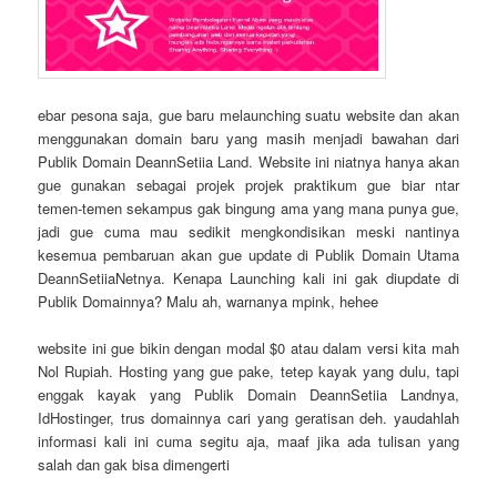
ebar pesona saja, gue baru melaunching suatu website dan akan
menggunakan domain baru yang masih menjadi bawahan dari
Publik Domain DeannSetiia Land. Website ini niatnya hanya akan
gue gunakan sebagai projek projek praktikum gue biar ntar
temen-temen sekampus gak bingung ama yang mana punya gue,
jadi gue cuma mau sedikit mengkondisikan meski nantinya
kesemua pembaruan akan gue update di Publik Domain Utama
DeannSetiiaNetnya. Kenapa Launching kali ini gak diupdate di
Publik Domainnya? Malu ah, warnanya mpink, hehee
website ini gue bikin dengan modal $0 atau dalam versi kita mah
Nol Rupiah. Hosting yang gue pake, tetep kayak yang dulu, tapi
enggak kayak yang Publik Domain DeannSetiia Landnya,
IdHostinger, trus domainnya cari yang geratisan deh. yaudahlah
informasi kali ini cuma segitu aja, maaf jika ada tulisan yang
salah dan gak bisa dimengerti