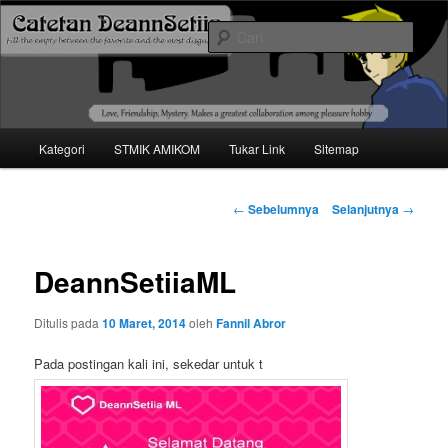
Mari bermimpi dan ciptakan kehendak
Cari
Catetan DS
Menu
Kategori
STMIK AMIKOM
Tukar Link
Sitemap
Langsung
utama
ke
Navigasi
←
Sebelumnya
Selanjutnya
→
tulisan
konten
DeannSetiiaML
utama
Ditulis pada
10 Maret, 2014
oleh
Fannil Abror
Pada postingan kali ini, sekedar untuk t