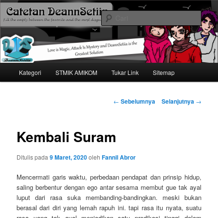
Mari bermimpi dan ciptakan kehendak
Cari
Catetan DS
Menu
Kategori
STMIK AMIKOM
Tukar Link
Sitemap
Langsung
utama
ke
Navigasi
←
Sebelumnya
Selanjutnya
→
tulisan
konten
Kembali Suram
utama
Ditulis pada
9 Maret, 2020
oleh
Fannil Abror
Mencermati garis waktu, perbedaan pendapat dan prinsip hidup,
saling berbentur dengan ego antar sesama membut gue tak ayal
luput dari rasa suka membanding-bandingkan. meski bukan
berasal dari diri yang lemah rapuh ini. tapi rasa itu nyata, suatu
rasa yang tak ayal menjadikan satu predikasi tinggi dalam